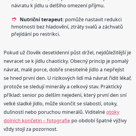
návratu k jídlu u delšího omezení příjmu.
Nutriční terapeut
: pomůže nastavit redukci
hmotnosti bez hladovění, ztráty svalů a záchvatů
přejídání po restrikci.
Pokud už člověk desetidenní půst držel, nejdůležitější je
nevracet se k jídlu chaoticky. Obecný princip je pomalý
návrat, malé porce, dobře snesitelné jídlo a nepřejíst
se hned první den. U rizikových lidí má návrat řídit lékař,
protože se sledují minerály a celkový stav. Praktický
příklad: senior po delším nejedení, který první den sní
velké sladké jídlo, může skončit se slabostí, otoky,
dušností nebo poruchou minerálů. Viditelné
otoky
dolních končetin – fotografie
po období špatné výživy
vždy stojí za pozornost.