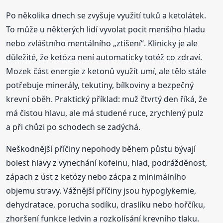
Po několika dnech se zvyšuje využití tuků a ketolátek.
To může u některých lidí vyvolat pocit menšího hladu
nebo zvláštního mentálního „ztišení“. Klinicky je ale
důležité, že ketóza není automaticky totéž co zdraví.
Mozek část energie z ketonů využít umí, ale tělo stále
potřebuje minerály, tekutiny, bílkoviny a bezpečný
krevní oběh. Praktický příklad: muž čtvrtý den říká, že
má čistou hlavu, ale má studené ruce, zrychlený pulz
a při chůzi po schodech se zadýchá.
Neškodnější příčiny nepohody během půstu bývají
bolest hlavy z vynechání kofeinu, hlad, podrážděnost,
zápach z úst z ketózy nebo zácpa z minimálního
objemu stravy. Vážnější příčiny jsou hypoglykemie,
dehydratace, porucha sodíku, draslíku nebo hořčíku,
zhoršení funkce ledvin a rozkolísání krevního tlaku.