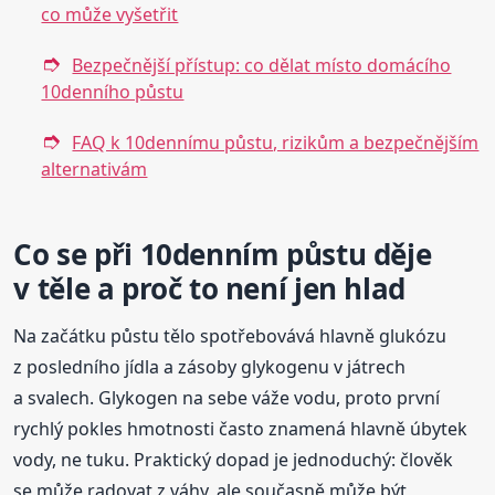
co může vyšetřit
Bezpečnější přístup: co dělat místo domácího
10denního půstu
FAQ k 10dennímu půstu, rizikům a bezpečnějším
alternativám
Co se při 10denním půstu děje
v těle a proč to není jen hlad
Na začátku půstu tělo spotřebovává hlavně glukózu
z posledního jídla a zásoby glykogenu v játrech
a svalech. Glykogen na sebe váže vodu, proto první
rychlý pokles hmotnosti často znamená hlavně úbytek
vody, ne tuku. Praktický dopad je jednoduchý: člověk
se může radovat z váhy, ale současně může být