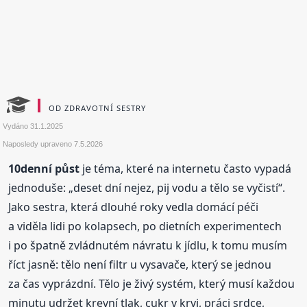
OD ZDRAVOTNÍ SESTRY
Vydáno
31.1.2025
Naposledy upraveno
7.5.2026
10denní půst
je téma, které na internetu často vypadá
jednoduše: „deset dní nejez, pij vodu a tělo se vyčistí“.
Jako sestra, která dlouhé roky vedla domácí péči
a viděla lidi po kolapsech, po dietních experimentech
i po špatně zvládnutém návratu k jídlu, k tomu musím
říct jasně: tělo není filtr u vysavače, který se jednou
za čas vyprázdní. Tělo je živý systém, který musí každou
minutu udržet krevní tlak, cukr v krvi, práci srdce,