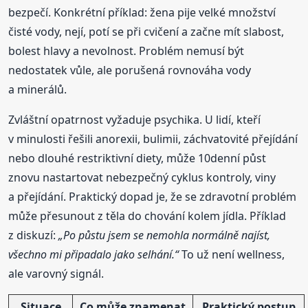
bezpečí. Konkrétní příklad: žena pije velké množství
čisté vody, nejí, potí se při cvičení a začne mít slabost,
bolest hlavy a nevolnost. Problém nemusí být
nedostatek vůle, ale porušená rovnováha vody
a minerálů.
Zvláštní opatrnost vyžaduje psychika. U lidí, kteří
v minulosti řešili anorexii, bulimii, záchvatovité přejídání
nebo dlouhé restriktivní diety, může 10denní půst
znovu nastartovat nebezpečný cyklus kontroly, viny
a přejídání. Praktický dopad je, že se zdravotní problém
může přesunout z těla do chování kolem jídla. Příklad
z diskuzí:
„Po půstu jsem se nemohla normálně najíst,
všechno mi připadalo jako selhání.“
To už není wellness,
ale varovný signál.
Situace
Co může znamenat
Praktický postup