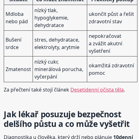
nízký tlak,
Mdloba
ukončit půst a řešit
hypoglykemie,
nebo pád
zdravotní stav
dehydratace
nepokračovat
Bušení
stres, dehydratace,
a zvážit akutní
srdce
elektrolyty, arytmie
vyšetření
nízký cukr,
okamžitá zdravotní
Zmatenost
minerálová porucha,
pomoc
vyčerpání
Za přečtení také stojí článek
Desetidenní očista těla
.
Jak lékař posuzuje bezpečnost
delšího půstu a co může vyšetřit
Diagnostika u člověka, který drží nebo plánuje
10denní