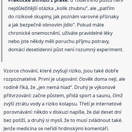
nejdůležitější otázka „kolik zhubnu“, ale „patřím
do rizikové skupiny, jak poznám varovné příznaky
a jak bezpečně obnovím jídlo“. Pokud máte
chronické onemocnění, užíváte pravidelné léky
nebo jste někdy měli poruchu příjmu potravy,
domácí desetidenní půst není rozumný experiment.
Vzorce chování, které zvyšují riziko, jsou také dobře
rozpoznatelné. První je utajování: člověk doma nejí, ale
rodině říká, že „jen nemá hlad“. Druhý je výkonové
přitvrzování: začne půstem, přidá sport a saunu, čímž
zvýší ztrátu vody a riziko kolapsu. Třetí je internetové
porovnávání: někdo v diskuzi napíše, že dal deset dní
bez potíží, a druhý si myslí, že to musí zvládnout také.
Jenže medicína se neřídí hrdinskými komentáři.