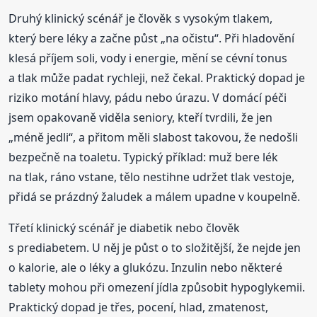
Druhý klinický scénář je člověk s vysokým tlakem,
který bere léky a začne půst „na očistu“. Při hladovění
klesá příjem soli, vody i energie, mění se cévní tonus
a tlak může padat rychleji, než čekal. Praktický dopad je
riziko motání hlavy, pádu nebo úrazu. V domácí péči
jsem opakovaně viděla seniory, kteří tvrdili, že jen
„méně jedli“, a přitom měli slabost takovou, že nedošli
bezpečně na toaletu. Typický příklad: muž bere lék
na tlak, ráno vstane, tělo nestihne udržet tlak vestoje,
přidá se prázdný žaludek a málem upadne v koupelně.
Třetí klinický scénář je diabetik nebo člověk
s prediabetem. U něj je půst o to složitější, že nejde jen
o kalorie, ale o léky a glukózu. Inzulin nebo některé
tablety mohou při omezení jídla způsobit hypoglykemii.
Praktický dopad je třes, pocení, hlad, zmatenost,