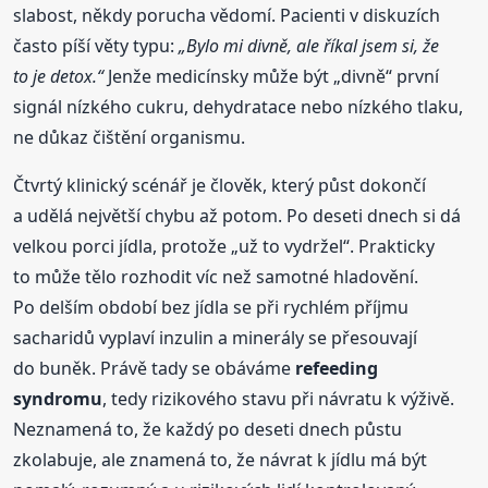
slabost, někdy porucha vědomí. Pacienti v diskuzích
často píší věty typu:
„Bylo mi divně, ale říkal jsem si, že
to je detox.“
Jenže medicínsky může být „divně“ první
signál nízkého cukru, dehydratace nebo nízkého tlaku,
ne důkaz čištění organismu.
Čtvrtý klinický scénář je člověk, který půst dokončí
a udělá největší chybu až potom. Po deseti dnech si dá
velkou porci jídla, protože „už to vydržel“. Prakticky
to může tělo rozhodit víc než samotné hladovění.
Po delším období bez jídla se při rychlém příjmu
sacharidů vyplaví inzulin a minerály se přesouvají
do buněk. Právě tady se obáváme
refeeding
syndromu
, tedy rizikového stavu při návratu k výživě.
Neznamená to, že každý po deseti dnech půstu
zkolabuje, ale znamená to, že návrat k jídlu má být