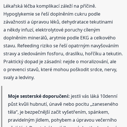
Lékařská léčba komplikací záleží na příčině.
Hypoglykemie se řeší doplněním cukru podle
závažnosti a úpravou léků, dehydratace tekutinami
a někdy infuzí, elektrolytové poruchy cíleným
doplněním minerálů, arytmie podle EKG a celkového
stavu. Refeeding riziko se řeší opatrným navyšováním
stravy a sledováním fosforu, draslíku, hořčíku a tekutin.
Praktický dopad je zásadní: nejde o moralizování, ale
o prevenci stavů, které mohou poškodit srdce, nervy,
svaly a ledviny.
Moje sesterské doporučení:
jestli vás láká 10denní
půst kvůli hubnutí, únavě nebo pocitu „zaneseného
těla“, je bezpečnější začít vyšetřením, spánkem,
pravidelným jídlem, pohybem a úpravou večerního