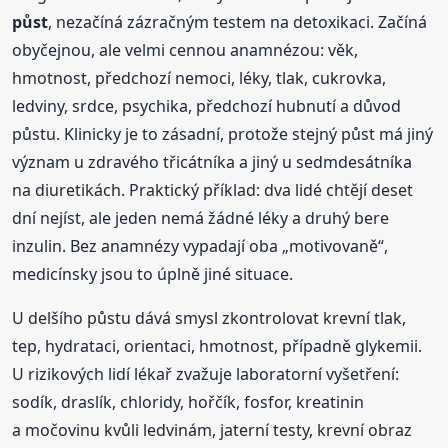
půst
, nezačíná zázračným testem na detoxikaci. Začíná
obyčejnou, ale velmi cennou anamnézou: věk,
hmotnost, předchozí nemoci, léky, tlak, cukrovka,
ledviny, srdce, psychika, předchozí hubnutí a důvod
půstu. Klinicky je to zásadní, protože stejný půst má jiný
význam u zdravého třicátníka a jiný u sedmdesátníka
na diuretikách. Praktický příklad: dva lidé chtějí deset
dní nejíst, ale jeden nemá žádné léky a druhý bere
inzulin. Bez anamnézy vypadají oba „motivovaně“,
medicínsky jsou to úplně jiné situace.
U delšího půstu dává smysl zkontrolovat krevní tlak,
tep, hydrataci, orientaci, hmotnost, případně glykemii.
U rizikových lidí lékař zvažuje laboratorní vyšetření:
sodík, draslík, chloridy, hořčík, fosfor, kreatinin
a močovinu kvůli ledvinám, jaterní testy, krevní obraz