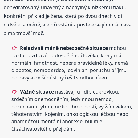
dehydratovaný, unavený a náchylný k nízkému tlaku.
Konkrétní příklad je žena, která po dvou dnech vidí
o dvě kila méně, ale při vstání z postele se jí motá hlava
a má tmavší moč.
Relativně méně nebezpečné situace
mohou
nastat u zdravého dospělého člověka, který má
normální hmotnost, nebere pravidelné léky, nemá
diabetes, nemoc srdce, ledvin ani poruchu příjmu
potravy a delší půst by řešil s odborníkem.
Vážné situace
nastávají u lidí s cukrovkou,
srdečním onemocněním, ledvinnou nemocí,
poruchami rytmu, nízkou hmotností, vyšším věkem,
těhotenstvím, kojením, onkologickou léčbou nebo
anamnézou mentální anorexie, bulimie
či záchvatovitého přejídání.