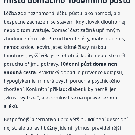
místo domácího 10denního půstu
Léčba zde neznamená léčbu půstu jako nemoci, ale
bezpečné zacházení se stavem, kdy člověk dlouho nejí
nebo o tom uvažuje. Domácí část začíná upřímným
zhodnocením rizik. Pokud berete léky, máte diabetes,
nemoc srdce, ledvin, jater, štítné žlázy, nízkou
hmotnost, vyšší věk, jste těhotná, kojíte nebo jste měli
poruchu příjmu potravy,
10denní půst doma není
vhodná cesta
. Praktický dopad je prevence kolapsu,
hypoglykemie, minerálových poruch a psychického
zhoršení. Konkrétní příklad: diabetik by neměl jen
„zkusit vydržet“, ale domluvit se na úpravě režimu
a léků.
Bezpečnější alternativou pro většinu lidí není deset dní
nejíst, ale upravit běžný jídelní rytmus: pravidelnější