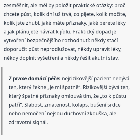
zesměšnit, ale měl by položit praktické otázky: proč
chcete půst, kolik dní už trvá, co pijete, kolik močíte,
kolik jste zhubl, jaké máte příznaky, jaké berete léky
a jak plánujete návrat k jídlu. Praktický dopad je
vytvoření bezpečnějšího rozhodnutí: někdy stačí
doporučit půst neprodlužovat, někdy upravit léky,
někdy doplnit vyšetření a někdy řešit akutní stav.
Z praxe domácí péče:
nejrizikovější pacient nebývá
ten, který řekne „je mi špatně“. Rizikovější bývá ten,
který špatné příznaky omlouvá tím, že „to k půstu
patří“. Slabost, zmatenost, kolaps, bušení srdce
nebo nemočení nejsou duchovní zkouška, ale
zdravotní signál.