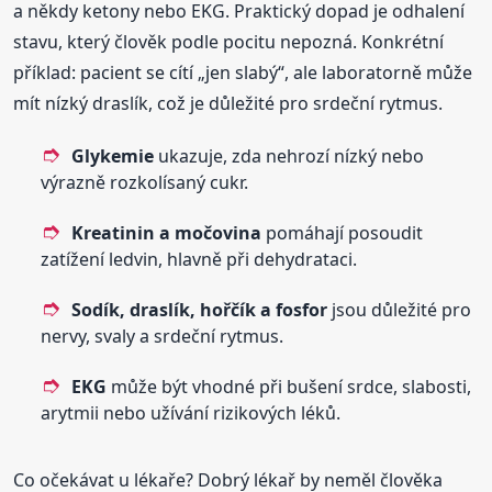
a někdy ketony nebo EKG. Praktický dopad je odhalení
stavu, který člověk podle pocitu nepozná. Konkrétní
příklad: pacient se cítí „jen slabý“, ale laboratorně může
mít nízký draslík, což je důležité pro srdeční rytmus.
Glykemie
ukazuje, zda nehrozí nízký nebo
výrazně rozkolísaný cukr.
Kreatinin a močovina
pomáhají posoudit
zatížení ledvin, hlavně při dehydrataci.
Sodík, draslík, hořčík a fosfor
jsou důležité pro
nervy, svaly a srdeční rytmus.
EKG
může být vhodné při bušení srdce, slabosti,
arytmii nebo užívání rizikových léků.
Co očekávat u lékaře? Dobrý lékař by neměl člověka