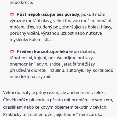
nebo křeče.
Půst nepokračujte bez porady
, pokud máte
výrazné motání hlavy, velmi tmavou moč, minimální
močení, třes, studený pot, zhoršující se bolest hlavy,
poruchy vidění, výraznou úzkost nebo nutkavé
myšlenky kolem jídla.
Předem konzultujte lékaře
při diabetu,
těhotenství, kojení, poruše příjmu potravy,
onemocnění ledvin, srdce, jater, štítné žlázy,
při užívání diuretik, inzulinu, sulfonylurey, kortikoidů
nebo léků na arytmii.
Velmi důležitý je pitný režim, ale ani ten není všelék.
Člověk může pít vodu a přesto mít problém se sodíkem,
draslíkem nebo celkovým objemem tekutin v cévách.
Prakticky to znamená, že „piju hodně“ není záruka