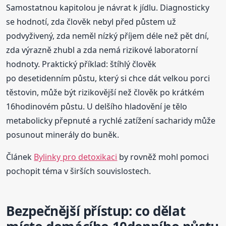
Samostatnou kapitolou je návrat k jídlu. Diagnosticky
se hodnotí, zda člověk nebyl před půstem už
podvyživený, zda neměl nízký příjem déle než pět dní,
zda výrazně zhubl a zda nemá rizikové laboratorní
hodnoty. Praktický příklad: štíhlý člověk
po desetidenním půstu, který si chce dát velkou porci
těstovin, může být rizikovější než člověk po krátkém
16hodinovém půstu. U delšího hladovění je tělo
metabolicky přepnuté a rychlé zatížení sacharidy může
posunout minerály do buněk.
Článek
Bylinky pro detoxikaci
by rovněž mohl pomoci
pochopit téma v širších souvislostech.
Bezpečnější přístup: co dělat