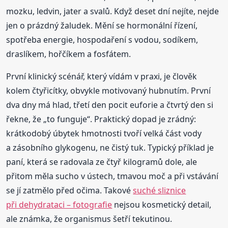
mozku, ledvin, jater a svalů. Když deset dní nejíte, nejde
jen o prázdný žaludek. Mění se hormonální řízení,
spotřeba energie, hospodaření s vodou, sodíkem,
draslíkem, hořčíkem a fosfátem.
První klinický scénář, který vídám v praxi, je člověk
kolem čtyřicítky, obvykle motivovaný hubnutím. První
dva dny má hlad, třetí den pocit euforie a čtvrtý den si
řekne, že „to funguje“. Praktický dopad je zrádný:
krátkodobý úbytek hmotnosti tvoří velká část vody
a zásobního glykogenu, ne čistý tuk. Typický příklad je
paní, která se radovala ze čtyř kilogramů dole, ale
přitom měla sucho v ústech, tmavou moč a při vstávání
se jí zatmělo před očima. Takové
suché sliznice
při dehydrataci – fotografie
nejsou kosmetický detail,
ale známka, že organismus šetří tekutinou.