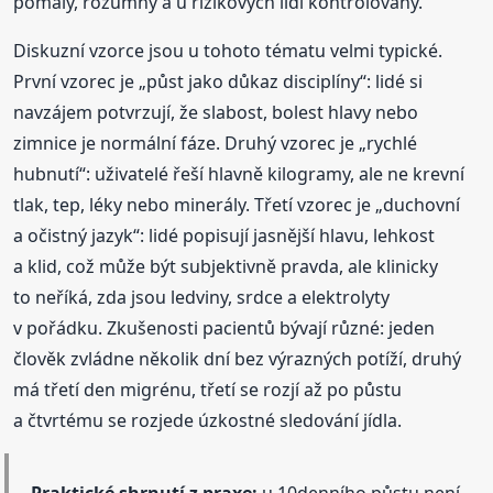
pomalý, rozumný a u rizikových lidí kontrolovaný.
Diskuzní vzorce jsou u tohoto tématu velmi typické.
První vzorec je „půst jako důkaz disciplíny“: lidé si
navzájem potvrzují, že slabost, bolest hlavy nebo
zimnice je normální fáze. Druhý vzorec je „rychlé
hubnutí“: uživatelé řeší hlavně kilogramy, ale ne krevní
tlak, tep, léky nebo minerály. Třetí vzorec je „duchovní
a očistný jazyk“: lidé popisují jasnější hlavu, lehkost
a klid, což může být subjektivně pravda, ale klinicky
to neříká, zda jsou ledviny, srdce a elektrolyty
v pořádku. Zkušenosti pacientů bývají různé: jeden
člověk zvládne několik dní bez výrazných potíží, druhý
má třetí den migrénu, třetí se rozjí až po půstu
a čtvrtému se rozjede úzkostné sledování jídla.
Praktické shrnutí z praxe:
u 10denního půstu není