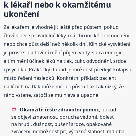
k lékaři nebo k okamžitému
ukončení
Za lékařem je vhodné jít ještě před půstem, pokud
člověk bere pravidelné léky, má chronické onemocnění
nebo chce půst delší než několik dní. Klinické vysvětlení
je prosté: hladovění mění příjem vody, soli a energie,
a tím mění účinek léků na tlak, cukr, odvodnění, srdce
i psychiku. Praktický dopad je možnost předejít kolapsu
místo řešení následků. Konkrétní příklad: pacient
na lécích na tlak může mít při půstu tlak tak nízký, že
ráno vstane, zatočí se mu hlava a upadne.
Okamžitě řešte zdravotní pomoc
, pokud
se objeví zmatenost, porucha vědomí, bolest
na hrudi, dušnost, bušení srdce, opakované
zvracení, nemožnost pít, výrazná slabost, mdloba