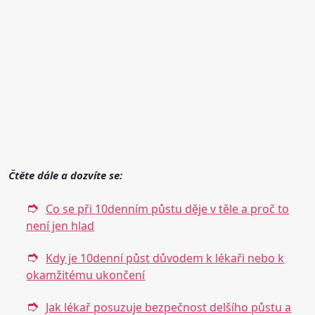
Čtěte dále a dozvíte se:
Co se při 10denním půstu děje v těle a proč to
není jen hlad
Kdy je 10denní půst důvodem k lékaři nebo k
okamžitému ukončení
Jak lékař posuzuje bezpečnost delšího půstu a