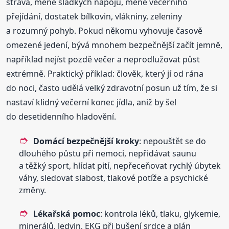
strava, méně sladkých nápojů, méně večerního
přejídání, dostatek bílkovin, vlákniny, zeleniny
a rozumný pohyb. Pokud někomu vyhovuje časově
omezené jedení, bývá mnohem bezpečnější začít jemně,
například nejíst pozdě večer a neprodlužovat půst
extrémně. Praktický příklad: člověk, který jí od rána
do noci, často udělá velký zdravotní posun už tím, že si
nastaví klidný večerní konec jídla, aniž by šel
do desetidenního hladovění.
Domácí bezpečnější kroky
: nepouštět se do
dlouhého půstu při nemoci, nepřidávat saunu
a těžký sport, hlídat pití, nepřeceňovat rychlý úbytek
váhy, sledovat slabost, tlakové potíže a psychické
změny.
Lékařská pomoc
: kontrola léků, tlaku, glykemie,
minerálů, ledvin, EKG při bušení srdce a plán