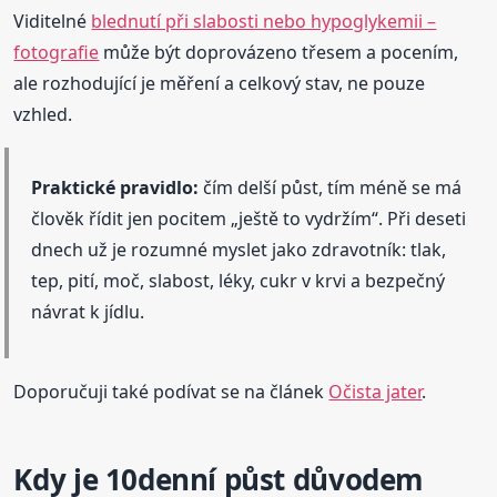
Viditelné
blednutí při slabosti nebo hypoglykemii –
fotografie
může být doprovázeno třesem a pocením,
ale rozhodující je měření a celkový stav, ne pouze
vzhled.
Praktické pravidlo:
čím delší půst, tím méně se má
člověk řídit jen pocitem „ještě to vydržím“. Při deseti
dnech už je rozumné myslet jako zdravotník: tlak,
tep, pití, moč, slabost, léky, cukr v krvi a bezpečný
návrat k jídlu.
Doporučuji také podívat se na článek
Očista jater
.
Kdy je 10denní půst důvodem