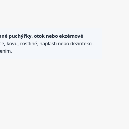
obné puchýřky, otok nebo ekzémové
ice, kovu, rostlině, náplasti nebo dezinfekci.
řením.