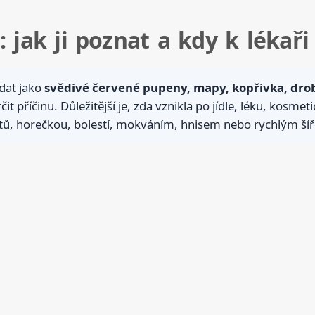
: jak ji poznat a kdy k lékaři
dat jako
svědivé červené pupeny, mapy, kopřivka, dr
čit příčinu. Důležitější je, zda vznikla po jídle, léku, kosmet
 rtů, horečkou, bolestí, mokváním, hnisem nebo rychlým ší