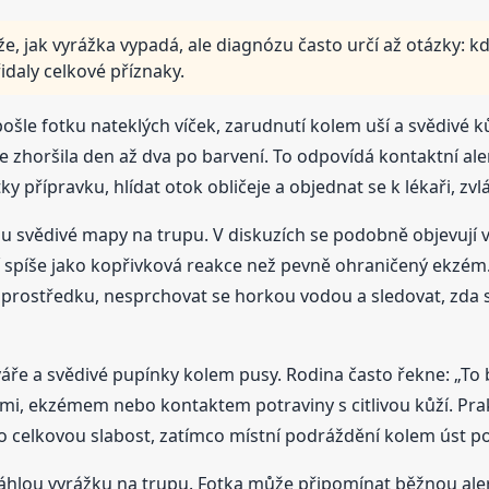
e, jak vyrážka vypadá, ale diagnózu často určí až otázky: kdy
řidaly celkové příznaky.
 pošle fotku nateklých víček, zarudnutí kolem uší a svědivé
 se zhoršila den až dva po barvení. To odpovídá kontaktní ale
y přípravku, hlídat otok obličeje a objednat se k lékaři, zv
 svědivé mapy na trupu. V diskuzích se podobně objevují v
í spíše jako kopřivková reakce než pevně ohraničený ekzém
prostředku, nesprchovat se horkou vodou a sledovat, zda 
áře a svědivé pupínky kolem pusy. Rodina často řekne: „To 
ami, ekzémem nebo kontaktem potraviny s citlivou kůží. Prak
ebo celkovou slabost, zatímco místní podráždění kolem úst 
áhlou vyrážku na trupu. Fotka může připomínat běžnou alergi