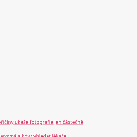
příčiny ukáže fotografie jen částečně
varovná a kdy vyhledat lékaře