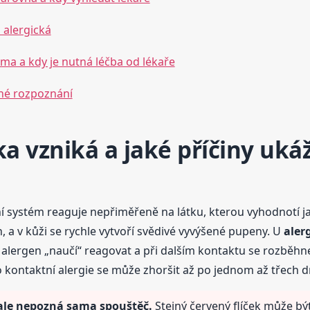
u alergická
a a kdy je nutná léčba od lékaře
čné rozpoznání
ka vzniká a jaké příčiny ukáž
tní systém reaguje nepřiměřeně na látku, kterou vyhodnotí 
 a v kůži se rychle vytvoří svědivé vyvýšené pupeny. U
aler
alergen „naučí“ reagovat a při dalším kontaktu se rozběhne
co kontaktní alergie se může zhoršit až po jednom až třech 
 ale nepozná sama spouštěč.
Stejný červený flíček může být