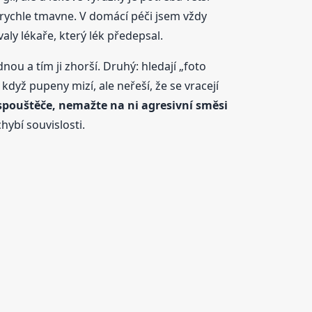
a rychle tmavne. V domácí péči jsem vždy
aly lékaře, který lék předepsal.
nou a tím ji zhorší. Druhý: hledají „foto
 když pupeny mizí, ale neřeší, že se vracejí
 spouštěče, nemažte na ni agresivní směsi
hybí souvislosti.