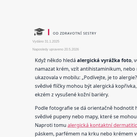
OD ZDRAVOTNÍ SESTRY
Vydáno
31.1.2025
Naposledy upraveno
20.5.2026
Když někdo hledá
alergická vyrážka foto
, 
namazat krém, vzít antihistaminikum, nebo ra
ukazovala v mobilu: „Podívejte, je to alergie
svědivé flíčky mohou být alergická kopřivka,
ekzém z vysušené kožní bariéry.
Podle fotografie se dá orientačně hodnotit h
svědivé pupeny nebo mapy, které se mohou b
Naproti tomu
alergická kontaktní dermatitid
páskem, parfémem na krku nebo krémem v obli