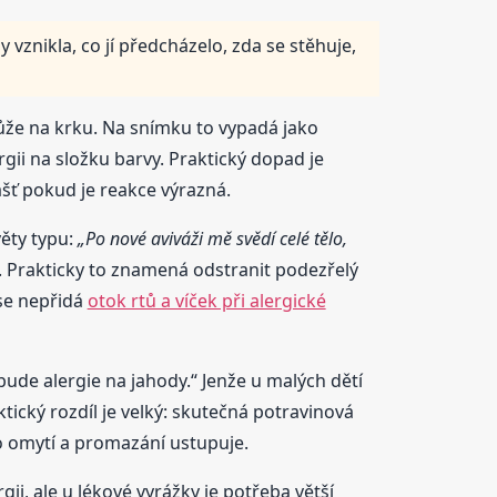
 vznikla, co jí předcházelo, zda se stěhuje,
 kůže na krku. Na snímku to vypadá jako
rgii na složku barvy. Praktický dopad je
lášť pokud je reakce výrazná.
ěty typu:
„Po nové aviváži mě svědí celé tělo,
. Prakticky to znamená odstranit podezřelý
se nepřidá
otok rtů a víček při alergické
bude alergie na jahody.“ Jenže u malých dětí
tický rozdíl je velký: skutečná potravinová
po omytí a promazání ustupuje.
i, ale u lékové vyrážky je potřeba větší