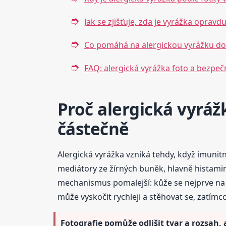
Jak se zjišťuje, zda je vyrážka opravd
Co pomáhá na alergickou vyrážku dom
FAQ: alergická vyrážka foto a bezpe
Proč alergická vyráž
částečně
Alergická vyrážka vzniká tehdy, když imuni
mediátory ze žírných buněk, hlavně histamin,
mechanismus pomalejší: kůže se nejprve na 
může vyskočit rychleji a stěhovat se, zatím
Fotografie pomůže odlišit tvar a rozsah,