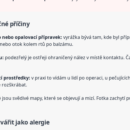
né příčiny
 nebo opalovací přípravek:
vyrážka bývá tam, kde byl příp
nebo otok kolem rtů po balzámu.
u:
podezřelý je ostřeji ohraničený nález v místě kontaktu. Ča
cí prostředky:
v praxi to vídám u lidí po operaci, u pečující
 rozškrábat.
 jsou svědivé mapy, které se objevují a mizí. Fotka zachytí pu
vářit jako alergie