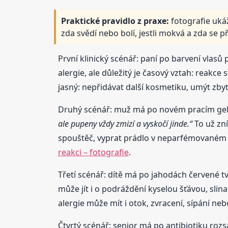
Praktické pravidlo z praxe:
fotografie ukáž
zda svědí nebo bolí, jestli mokvá a zda se p
První klinický scénář: paní po barvení vlasů
alergie, ale důležitý je časový vztah: reakce
jasný: nepřidávat další kosmetiku, umýt zbytk
Druhý scénář: muž má po novém pracím gelu
ale pupeny vždy zmizí a vyskočí jinde.“
To už zn
spouštěč, vyprat prádlo v neparfémovaném 
reakci – fotografie
.
Třetí scénář: dítě má po jahodách červené tv
může jít i o podráždění kyselou šťávou, slin
alergie může mít i otok, zvracení, sípání n
Čtvrtý scénář: senior má po antibiotiku rozs