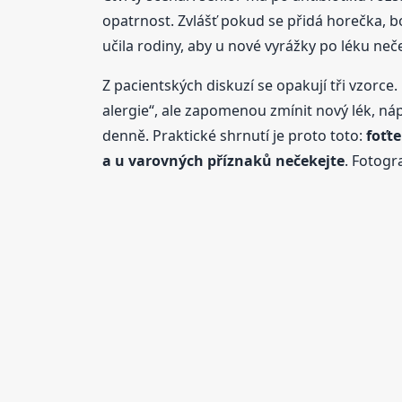
opatrnost. Zvlášť pokud se přidá horečka, bo
učila rodiny, aby u nové vyrážky po léku neč
Z pacientských diskuzí se opakují tři vzorce.
alergie“, ale zapomenou zmínit nový lék, nápla
denně. Praktické shrnutí je proto toto:
foťt
a u varovných příznaků nečekejte
. Fotogr