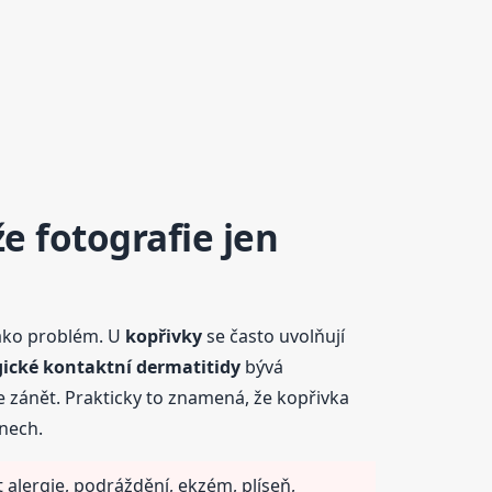
e fotografie jen
jako problém. U
kopřivky
se často uvolňují
gické kontaktní dermatitidy
bývá
 zánět. Prakticky to znamená, že kopřivka
dnech.
 alergie, podráždění, ekzém, plíseň,