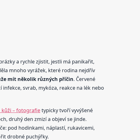
zky a rychle zjistit, jestli má panikařit,
iděla mnoho vyrážek, které rodina nejdřív
že mít několik různých příčin
. Červené
cí infekce, svrab, mykóza, reakce na lék nebo
 kůži – fotografie
typicky tvoří vyvýšené
, druhý den zmizí a objeví se jinde.
če: pod hodinkami, náplastí, rukavicemi,
ořit drobné puchýřky.