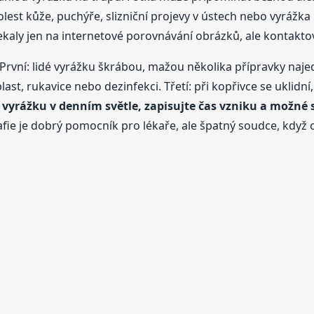
lest kůže, puchýře, slizniční projevy v ústech nebo vyrážk
ekaly jen na internetové porovnávání obrázků, ale kontaktov
 První: lidé vyrážku škrábou, mažou několika přípravky najed
st, rukavice nebo dezinfekci. Třetí: při kopřivce se uklidní,
e vyrážku v denním světle, zapisujte čas vzniku a možné
afie je dobrý pomocník pro lékaře, ale špatný soudce, když c