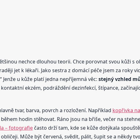
většinou nechce dlouhou teorii. Chce porovnat svou kůži s obrá
ději jet k lékaři. Jako sestra z domácí péče jsem za roky v
?“ Jenže u kůže platí jedna nepříjemná věc:
stejný vzhled mů
 kontaktní ekzém, podráždění dezinfekcí, štípance, začínají
lavně tvar, barva, povrch a rozložení. Například
kopřivka na
ěhem hodin stěhovat. Ráno jsou na břiše, večer na stehnech
a – fotografie
často drží tam, kde se kůže dotýkala spouště
čeji. Může být červená, svědit, pálit, šupit se a někdy tv