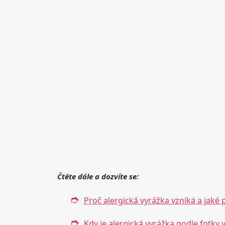
Čtěte dále a dozvíte se:
Proč alergická vyrážka vzniká a jaké 
Kdy je alergická vyrážka podle fotky 