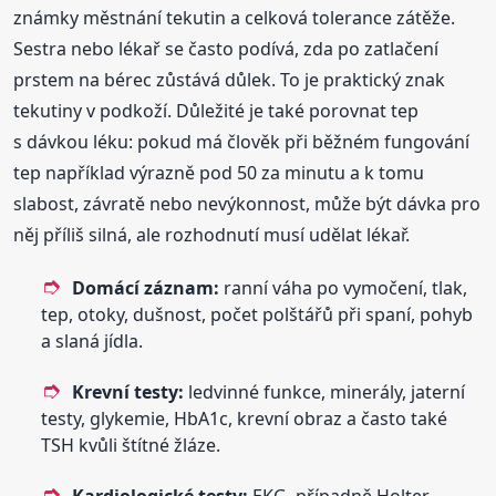
známky městnání tekutin a celková tolerance zátěže.
Sestra nebo lékař se často podívá, zda po zatlačení
prstem na bérec zůstává důlek. To je praktický znak
tekutiny v podkoží. Důležité je také porovnat tep
s dávkou léku: pokud má člověk při běžném fungování
tep například výrazně pod 50 za minutu a k tomu
slabost, závratě nebo nevýkonnost, může být dávka pro
něj příliš silná, ale rozhodnutí musí udělat lékař.
Domácí záznam:
ranní váha po vymočení, tlak,
tep, otoky, dušnost, počet polštářů při spaní, pohyb
a slaná jídla.
Krevní testy:
ledvinné funkce, minerály, jaterní
testy, glykemie, HbA1c, krevní obraz a často také
TSH kvůli štítné žláze.
Kardiologické testy:
EKG, případně Holter