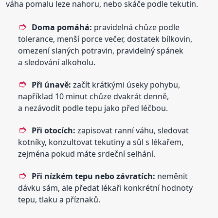
váha pomalu leze nahoru, nebo skáče podle tekutin.
Doma pomáhá:
pravidelná chůze podle
tolerance, menší porce večer, dostatek bílkovin,
omezení slaných potravin, pravidelný spánek
a sledování alkoholu.
Při únavě:
začít krátkými úseky pohybu,
například 10 minut chůze dvakrát denně,
a nezávodit podle tepu jako před léčbou.
Při otocích:
zapisovat ranní váhu, sledovat
kotníky, konzultovat tekutiny a sůl s lékařem,
zejména pokud máte srdeční selhání.
Při nízkém tepu nebo závratích:
neměnit
dávku sám, ale předat lékaři konkrétní hodnoty
tepu, tlaku a příznaků.