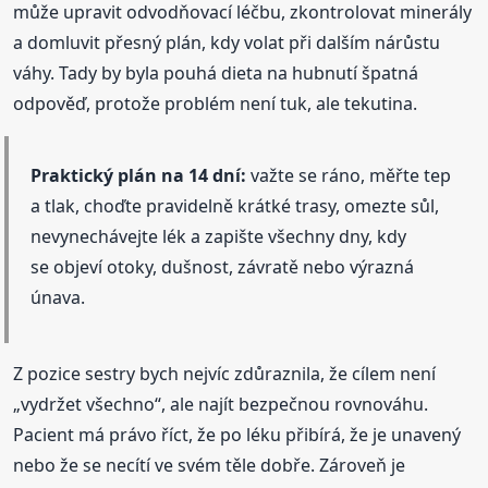
může upravit odvodňovací léčbu, zkontrolovat minerály
a domluvit přesný plán, kdy volat při dalším nárůstu
váhy. Tady by byla pouhá dieta na hubnutí špatná
odpověď, protože problém není tuk, ale tekutina.
Praktický plán na 14 dní:
važte se ráno, měřte tep
a tlak, choďte pravidelně krátké trasy, omezte sůl,
nevynechávejte lék a zapište všechny dny, kdy
se objeví otoky, dušnost, závratě nebo výrazná
únava.
Z pozice sestry bych nejvíc zdůraznila, že cílem není
„vydržet všechno“, ale najít bezpečnou rovnováhu.
Pacient má právo říct, že po léku přibírá, že je unavený
nebo že se necítí ve svém těle dobře. Zároveň je