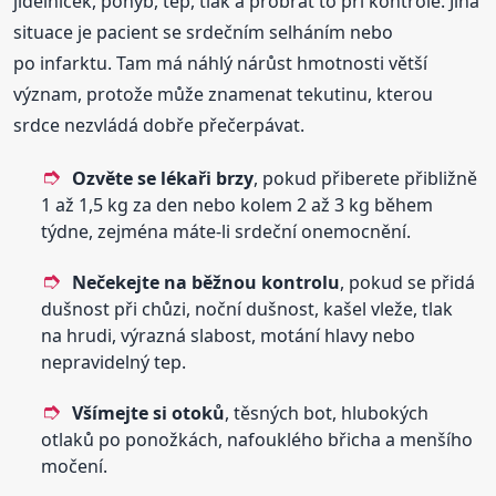
jídelníček, pohyb, tep, tlak a probrat to při kontrole. Jiná
situace je pacient se srdečním selháním nebo
po infarktu. Tam má náhlý nárůst hmotnosti větší
význam, protože může znamenat tekutinu, kterou
srdce nezvládá dobře přečerpávat.
Ozvěte se lékaři brzy
, pokud přiberete přibližně
1 až 1,5 kg za den nebo kolem 2 až 3 kg během
týdne, zejména máte-li srdeční onemocnění.
Nečekejte na běžnou kontrolu
, pokud se přidá
dušnost při chůzi, noční dušnost, kašel vleže, tlak
na hrudi, výrazná slabost, motání hlavy nebo
nepravidelný tep.
Všímejte si otoků
, těsných bot, hlubokých
otlaků po ponožkách, nafouklého břicha a menšího
močení.