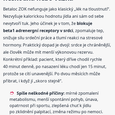
Betaloc ZOK nefunguje jako klasický „lék na tloustnutí“.
Nezvyšuje kalorickou hodnotu jídla ani sám od sebe
nevytvoří tuk. Jeho účinek je v tom, že
blokuje
beta1 adrenergní receptory v srdci
, zpomaluje tep,
snižuje sílu srdeční práce a tlumí reakci na stresové
hormony. Praktický dopad je dvojí: srdce je chráněnější,
ale člověk může mít menší výkonovou rezervu.
Konkrétní příklad: pacient, který dříve chodil rychle
40 minut denně, po nasazení léku chodí jen 15 minut,
protože se cítí unavenější. Po dvou měsících může
přibrat, i když jí „skoro stejně“.
Spíše neškodné příčiny:
mírné zpomalení
metabolismu, menší spontánní pohyb, únava,
opatrnost při sportu, zlepšená chuť k jídlu
po zklidnění palpitací, změna režimu po nemoci.