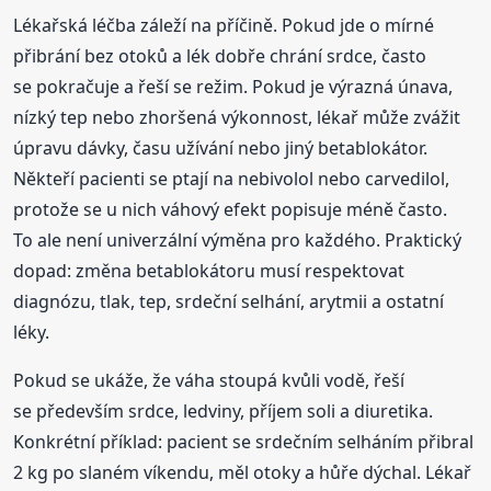
Lékařská léčba záleží na příčině. Pokud jde o mírné
přibrání bez otoků a lék dobře chrání srdce, často
se pokračuje a řeší se režim. Pokud je výrazná únava,
nízký tep nebo zhoršená výkonnost, lékař může zvážit
úpravu dávky, času užívání nebo jiný betablokátor.
Někteří pacienti se ptají na nebivolol nebo carvedilol,
protože se u nich váhový efekt popisuje méně často.
To ale není univerzální výměna pro každého. Praktický
dopad: změna betablokátoru musí respektovat
diagnózu, tlak, tep, srdeční selhání, arytmii a ostatní
léky.
Pokud se ukáže, že váha stoupá kvůli vodě, řeší
se především srdce, ledviny, příjem soli a diuretika.
Konkrétní příklad: pacient se srdečním selháním přibral
2 kg po slaném víkendu, měl otoky a hůře dýchal. Lékař