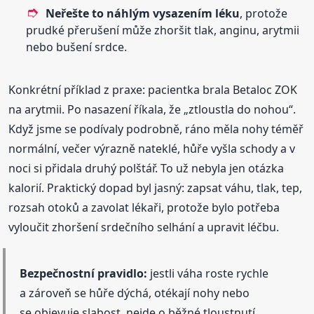
Neřešte to náhlým vysazením léku
, protože
prudké přerušení může zhoršit tlak, anginu, arytmii
nebo bušení srdce.
Konkrétní příklad z praxe: pacientka brala Betaloc ZOK
na arytmii. Po nasazení říkala, že „ztloustla do nohou“.
Když jsme se podívaly podrobně, ráno měla nohy téměř
normální, večer výrazně nateklé, hůře vyšla schody a v
noci si přidala druhý polštář. To už nebyla jen otázka
kalorií. Praktický dopad byl jasný: zapsat váhu, tlak, tep,
rozsah otoků a zavolat lékaři, protože bylo potřeba
vyloučit zhoršení srdečního selhání a upravit léčbu.
Bezpečnostní pravidlo:
jestli váha roste rychle
a zároveň se hůře dýchá, otékají nohy nebo
se objevuje slabost, nejde o běžné tloustnutí