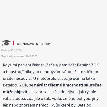
OD ZDRAVOTNÍ SESTRY
Vydáno
31.1.2025
Naposledy upraveno
20.5.2026
Když mi pacient řekne: „Začala jsem brát Betaloc ZOK
a tloustnu,“ nikdy to neodbývám větou, že to s lékem
určitě nesouvisí. U metoprololu, což je účinná látka
Betalocu ZOK, se
nárůst tělesné hmotnosti skutečně
může objevit
, ale v praxi je zásadní zjistit, jak rychle
váha stoupá, zda jde o tuk, vodu, změnu pohybu, jiný
lék nebo zhoršení nemoci, kvůli které byl Betaloc