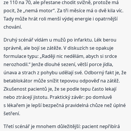
ze 110 na 70, ale přestane chodit svižně, protože má
pocit, že „nemá motor“. Za tři měsíce má o dvě kila víc.
Tady může hrát roli menší výdej energie i opatrnější
chování.
Druhý scénář vídám u mužů po infarktu. Lék berou
správně, ale bojí se zátěže. V diskuzích se opakuje
formulace typu: „Raději nic nedělám, abych si srdce
nerozhodil.“ Jenže dlouhé sezení, větší porce jídla,
únava a strach z pohybu udělají své. Odborný fakt je, že
betablokátor může snížit tepovou odpověď na zátěž.
Zkušenost pacientů je, že se podle tepu často lekají
nebo ztrácejí jistotu. Praktický závěr: po domluvě
s lékařem je lepší bezpečná pravidelná chůze než úplné
šetření.
Třetí scénář je mnohem důležitější: pacient nepřibírá