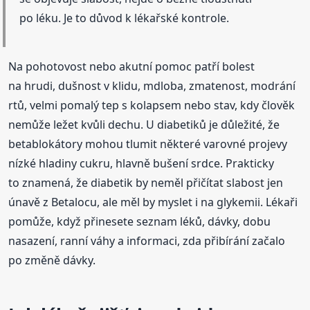
po léku. Je to důvod k lékařské kontrole.
Na pohotovost nebo akutní pomoc patří bolest
na hrudi, dušnost v klidu, mdloba, zmatenost, modrání
rtů, velmi pomalý tep s kolapsem nebo stav, kdy člověk
nemůže ležet kvůli dechu. U diabetiků je důležité, že
betablokátory mohou tlumit některé varovné projevy
nízké hladiny cukru, hlavně bušení srdce. Prakticky
to znamená, že diabetik by neměl přičítat slabost jen
únavě z Betalocu, ale měl by myslet i na glykemii. Lékaři
pomůže, když přinesete seznam léků, dávky, dobu
nasazení, ranní váhy a informaci, zda přibírání začalo
po změně dávky.