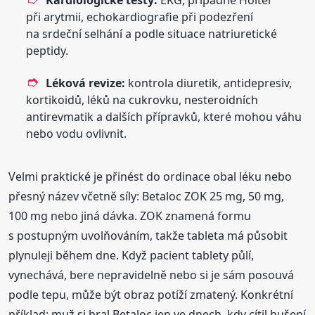
při arytmii, echokardiografie při podezření
na srdeční selhání a podle situace natriuretické
peptidy.
Léková revize:
kontrola diuretik, antidepresiv,
kortikoidů, léků na cukrovku, nesteroidních
antirevmatik a dalších přípravků, které mohou váhu
nebo vodu ovlivnit.
Velmi praktické je přinést do ordinace obal léku nebo
přesný název včetně síly: Betaloc ZOK 25 mg, 50 mg,
100 mg nebo jiná dávka. ZOK znamená formu
s postupným uvolňováním, takže tableta má působit
plynuleji během dne. Když pacient tablety půlí,
vynechává, bere nepravidelně nebo si je sám posouvá
podle tepu, může být obraz potíží zmatený. Konkrétní
příklad: muž si bral Betaloc jen ve dnech, kdy cítil bušení