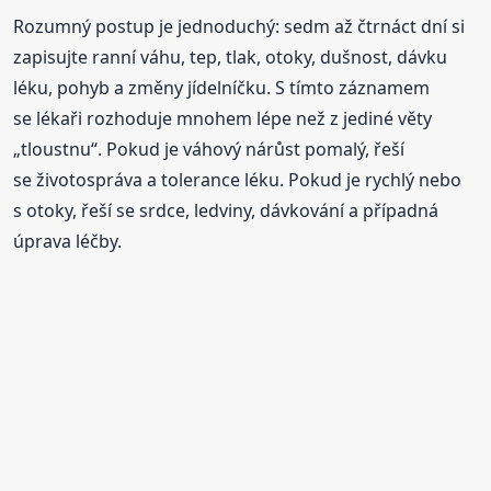
Rozumný postup je jednoduchý: sedm až čtrnáct dní si
zapisujte ranní váhu, tep, tlak, otoky, dušnost, dávku
léku, pohyb a změny jídelníčku. S tímto záznamem
se lékaři rozhoduje mnohem lépe než z jediné věty
„tloustnu“. Pokud je váhový nárůst pomalý, řeší
se životospráva a tolerance léku. Pokud je rychlý nebo
s otoky, řeší se srdce, ledviny, dávkování a případná
úprava léčby.