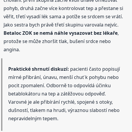
pohyb, druhá začne více kontrolovat tep a přestane si
věřit, třetí vysadí lék sama a potíže se srdcem se vrátí.
Jako sestra bych právě třetí skupinu varovala nejvíc.
Betaloc ZOK se nemá náhle vysazovat bez lékaře
,
protože se může zhoršit tlak, bušení srdce nebo
angina.
Praktické shrnutí diskuzí:
pacienti často popisují
mírné přibrání, únavu, menší chuť k pohybu nebo
pocit zpomalení. Odborně to odpovídá účinku
betablokátoru na tep a zátěžovou odpověď.
Varovné je ale přibírání rychlé, spojené s otoky,
dušností, tlakem na hrudi, výraznou slabostí nebo
nepravidelným tepem.