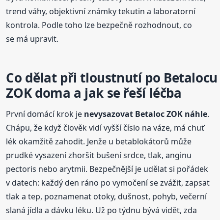
trend váhy, objektivní známky tekutin a laboratorní
kontrola. Podle toho lze bezpečně rozhodnout, co
se má upravit.
Co dělat při tloustnutí po Betalocu
ZOK doma a jak se řeší léčba
První domácí krok je
nevysazovat Betaloc ZOK náhle
.
Chápu, že když člověk vidí vyšší číslo na váze, má chuť
lék okamžitě zahodit. Jenže u betablokátorů může
prudké vysazení zhoršit bušení srdce, tlak, anginu
pectoris nebo arytmii. Bezpečnější je udělat si pořádek
v datech: každý den ráno po vymočení se zvážit, zapsat
tlak a tep, poznamenat otoky, dušnost, pohyb, večerní
slaná jídla a dávku léku. Už po týdnu bývá vidět, zda