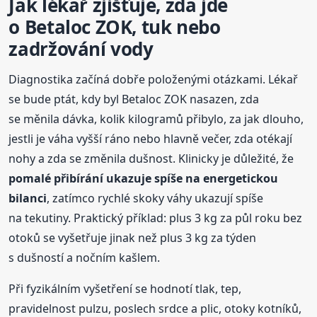
Jak lékař zjišťuje, zda jde
o Betaloc ZOK, tuk nebo
zadržování vody
Diagnostika začíná dobře položenými otázkami. Lékař
se bude ptát, kdy byl Betaloc ZOK nasazen, zda
se měnila dávka, kolik kilogramů přibylo, za jak dlouho,
jestli je váha vyšší ráno nebo hlavně večer, zda otékají
nohy a zda se změnila dušnost. Klinicky je důležité, že
pomalé přibírání ukazuje spíše na energetickou
bilanci
, zatímco rychlé skoky váhy ukazují spíše
na tekutiny. Praktický příklad: plus 3 kg za půl roku bez
otoků se vyšetřuje jinak než plus 3 kg za týden
s dušností a nočním kašlem.
Při fyzikálním vyšetření se hodnotí tlak, tep,
pravidelnost pulzu, poslech srdce a plic, otoky kotníků,