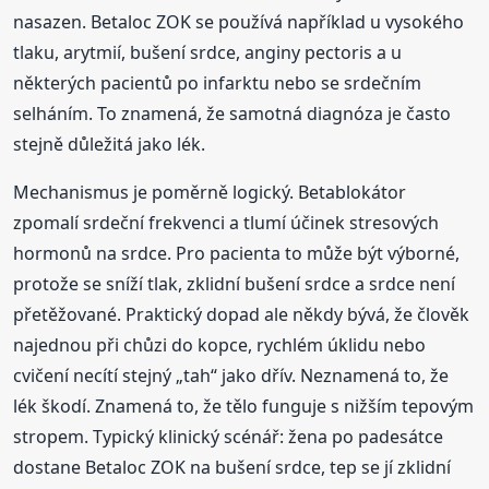
nasazen. Betaloc ZOK se používá například u vysokého
tlaku, arytmií, bušení srdce, anginy pectoris a u
některých pacientů po infarktu nebo se srdečním
selháním. To znamená, že samotná diagnóza je často
stejně důležitá jako lék.
Mechanismus je poměrně logický. Betablokátor
zpomalí srdeční frekvenci a tlumí účinek stresových
hormonů na srdce. Pro pacienta to může být výborné,
protože se sníží tlak, zklidní bušení srdce a srdce není
přetěžované. Praktický dopad ale někdy bývá, že člověk
najednou při chůzi do kopce, rychlém úklidu nebo
cvičení necítí stejný „tah“ jako dřív. Neznamená to, že
lék škodí. Znamená to, že tělo funguje s nižším tepovým
stropem. Typický klinický scénář: žena po padesátce
dostane Betaloc ZOK na bušení srdce, tep se jí zklidní