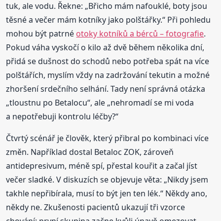
tuk, ale vodu. Řekne: „Břicho mám nafouklé, boty jsou
těsné a večer mám kotníky jako polštářky.“ Při pohledu
mohou být patrné
otoky kotníků a bérců – fotografie
.
Pokud váha vyskočí o kilo až dvě během několika dní,
přidá se dušnost do schodů nebo potřeba spát na více
polštářích, myslím vždy na zadržování tekutin a možné
zhoršení srdečního selhání. Tady není správná otázka
„tloustnu po Betalocu“, ale „nehromadí se mi voda
a nepotřebuji kontrolu léčby?“
Čtvrtý scénář je člověk, který přibral po kombinaci více
změn. Například dostal Betaloc ZOK, zároveň
antidepresivum, méně spí, přestal kouřit a začal jíst
večer sladké. V diskuzích se objevuje věta: „Nikdy jsem
takhle nepřibírala, musí to být jen ten lék.“ Někdy ano,
někdy ne. Zkušenosti pacientů ukazují tři vzorce
chování: první skupina začne kvůli únavě omezovat