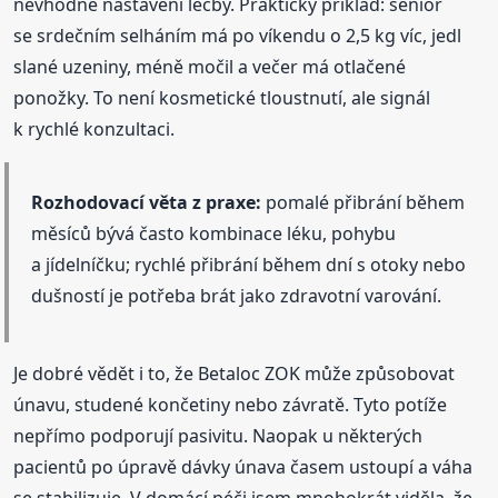
nevhodné nastavení léčby. Praktický příklad: senior
se srdečním selháním má po víkendu o 2,5 kg víc, jedl
slané uzeniny, méně močil a večer má otlačené
ponožky. To není kosmetické tloustnutí, ale signál
k rychlé konzultaci.
Rozhodovací věta z praxe:
pomalé přibrání během
měsíců bývá často kombinace léku, pohybu
a jídelníčku; rychlé přibrání během dní s otoky nebo
dušností je potřeba brát jako zdravotní varování.
Je dobré vědět i to, že Betaloc ZOK může způsobovat
únavu, studené končetiny nebo závratě. Tyto potíže
nepřímo podporují pasivitu. Naopak u některých
pacientů po úpravě dávky únava časem ustoupí a váha
se stabilizuje. V domácí péči jsem mnohokrát viděla, že