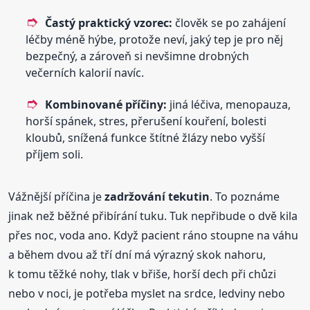
Častý praktický vzorec:
člověk se po zahájení
léčby méně hýbe, protože neví, jaký tep je pro něj
bezpečný, a zároveň si nevšimne drobných
večerních kalorií navíc.
Kombinované příčiny:
jiná léčiva, menopauza,
horší spánek, stres, přerušení kouření, bolesti
kloubů, snížená funkce štítné žlázy nebo vyšší
příjem soli.
Vážnější příčina je
zadržování tekutin
. To poznáme
jinak než běžné přibírání tuku. Tuk nepřibude o dvě kila
přes noc, voda ano. Když pacient ráno stoupne na váhu
a během dvou až tří dní má výrazný skok nahoru,
k tomu těžké nohy, tlak v břiše, horší dech při chůzi
nebo v noci, je potřeba myslet na srdce, ledviny nebo