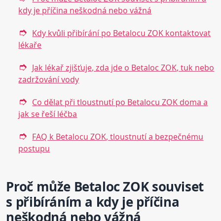
kdy je příčina neškodná nebo vážná
Kdy kvůli přibírání po Betalocu ZOK kontaktovat
lékaře
Jak lékař zjišťuje, zda jde o Betaloc ZOK, tuk nebo
zadržování vody
Co dělat při tloustnutí po Betalocu ZOK doma a
jak se řeší léčba
FAQ k Betalocu ZOK, tloustnutí a bezpečnému
postupu
Proč může Betaloc ZOK souviset
s přibíráním a kdy je příčina
neškodná nebo vážná