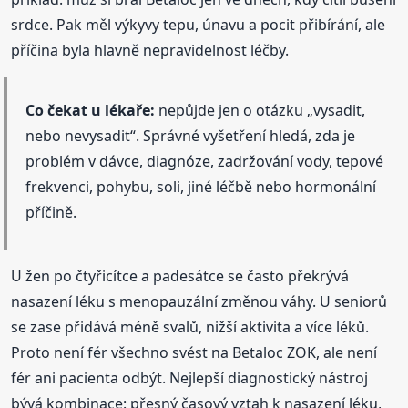
srdce. Pak měl výkyvy tepu, únavu a pocit přibírání, ale
příčina byla hlavně nepravidelnost léčby.
Co čekat u lékaře:
nepůjde jen o otázku „vysadit,
nebo nevysadit“. Správné vyšetření hledá, zda je
problém v dávce, diagnóze, zadržování vody, tepové
frekvenci, pohybu, soli, jiné léčbě nebo hormonální
příčině.
U žen po čtyřicítce a padesátce se často překrývá
nasazení léku s menopauzální změnou váhy. U seniorů
se zase přidává méně svalů, nižší aktivita a více léků.
Proto není fér všechno svést na Betaloc ZOK, ale není
fér ani pacienta odbýt. Nejlepší diagnostický nástroj
bývá kombinace: přesný časový vztah k nasazení léku,