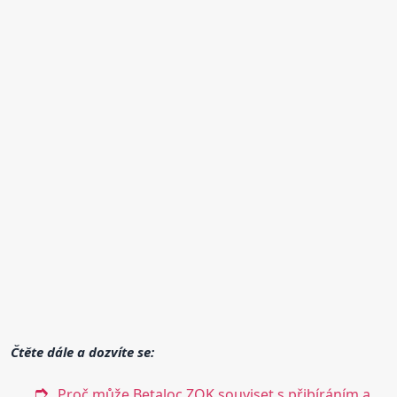
Čtěte dále a dozvíte se:
Proč může Betaloc ZOK souviset s přibíráním a