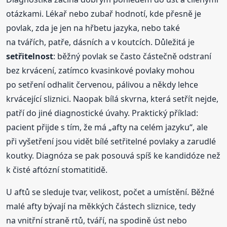
otázkami. Lékař nebo zubař hodnotí, kde přesně je
povlak, zda je jen na hřbetu jazyka, nebo také
na tvářích, patře, dásních a v koutcích. Důležitá je
setřitelnost
: běžný povlak se často částečně odstraní
bez krvácení, zatímco kvasinkové povlaky mohou
po setření odhalit červenou, pálivou a někdy lehce
krvácející sliznici. Naopak bílá skvrna, která setřít nejde,
patří do jiné diagnostické úvahy. Praktický příklad:
pacient přijde s tím, že má „afty na celém jazyku“, ale
při vyšetření jsou vidět bílé setřitelné povlaky a zarudlé
koutky. Diagnóza se pak posouvá spíš ke kandidóze než
k čisté aftózní stomatitidě.
U aftů se sleduje tvar, velikost, počet a umístění. Běžné
malé afty bývají na měkkých částech sliznice, tedy
na vnitřní straně rtů, tváří, na spodině úst nebo