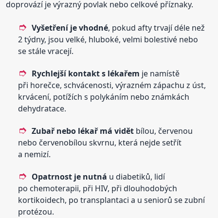
doprovází je výrazný povlak nebo celkové příznaky.
Vyšetření je vhodné
, pokud afty trvají déle než
2 týdny, jsou velké, hluboké, velmi bolestivé nebo
se stále vracejí.
Rychlejší kontakt s lékařem
je namístě
při horečce, schvácenosti, výrazném zápachu z úst,
krvácení, potížích s polykáním nebo známkách
dehydratace.
Zubař nebo lékař má vidět
bílou, červenou
nebo červenobílou skvrnu, která nejde setřít
a nemizí.
Opatrnost je nutná
u diabetiků, lidí
po chemoterapii, při HIV, při dlouhodobých
kortikoidech, po transplantaci a u seniorů se zubní
protézou.