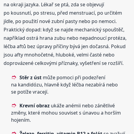
na okraji jazyka. Lékař se ptá, zda se objevují
po kousnutí, po stresu, před menstruací, po určitém
jídle, po použití nové zubní pasty nebo po nemoci.
Praktický dopad: když se najde mechanický spouštěč,
například ostrá hrana zubu nebo nepadnoucí protéza,
léčba aftů bez úpravy příčiny bývá jen dočasná. Pokud
jsou afty mnohočetné, hluboké, velmi časté nebo
doprovázené celkovými příznaky, vyšetření se rozšíří.
Stěr z úst
může pomoci při podezření
na kandidózu, hlavně když léčba nezabírá nebo
se potíže vracejí.
Krevní obraz
ukáže anémii nebo zánětlivé
změny, které mohou souviset s únavou a horším
hojením.
Železo, ferritin, vitamin B12 a folát
se zvažují