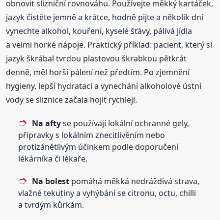
obnovit slizniční rovnováhu. Používejte měkký kartáček,
jazyk čistěte jemně a krátce, hodně pijte a několik dní
vynechte alkohol, kouření, kyselé šťávy, pálivá jídla
a velmi horké nápoje. Praktický příklad: pacient, který si
jazyk škrábal tvrdou plastovou škrabkou pětkrát
denně, měl horší pálení než předtím. Po zjemnění
hygieny, lepší hydrataci a vynechání alkoholové ústní
vody se sliznice začala hojit rychleji.
Na afty
se používají lokální ochranné gely,
přípravky s lokálním znecitlivěním nebo
protizánětlivým účinkem podle doporučení
lékárníka či lékaře.
Na bolest
pomáhá měkká nedráždivá strava,
vlažné tekutiny a vyhýbání se citronu, octu, chilli
a tvrdým kůrkám.