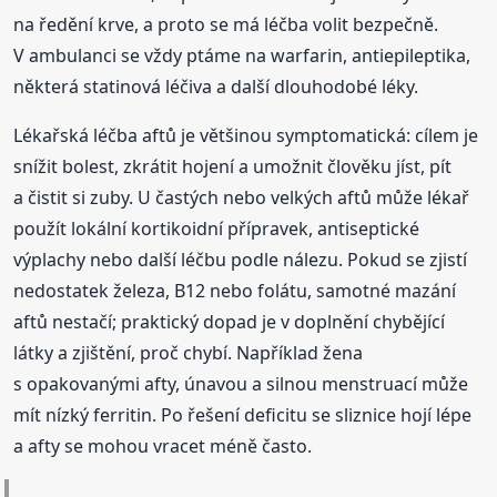
na ředění krve, a proto se má léčba volit bezpečně.
V ambulanci se vždy ptáme na warfarin, antiepileptika,
některá statinová léčiva a další dlouhodobé léky.
Lékařská léčba aftů je většinou symptomatická: cílem je
snížit bolest, zkrátit hojení a umožnit člověku jíst, pít
a čistit si zuby. U častých nebo velkých aftů může lékař
použít lokální kortikoidní přípravek, antiseptické
výplachy nebo další léčbu podle nálezu. Pokud se zjistí
nedostatek železa, B12 nebo folátu, samotné mazání
aftů nestačí; praktický dopad je v doplnění chybějící
látky a zjištění, proč chybí. Například žena
s opakovanými afty, únavou a silnou menstruací může
mít nízký ferritin. Po řešení deficitu se sliznice hojí lépe
a afty se mohou vracet méně často.