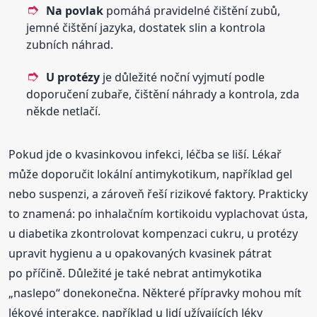
Na povlak
pomáhá pravidelné čištění zubů,
jemné čištění jazyka, dostatek slin a kontrola
zubních náhrad.
U protézy
je důležité noční vyjmutí podle
doporučení zubaře, čištění náhrady a kontrola, zda
někde netlačí.
Pokud jde o kvasinkovou infekci, léčba se liší. Lékař
může doporučit lokální antimykotikum, například gel
nebo suspenzi, a zároveň řeší rizikové faktory. Prakticky
to znamená: po inhalačním kortikoidu vyplachovat ústa,
u diabetika zkontrolovat kompenzaci cukru, u protézy
upravit hygienu a u opakovaných kvasinek pátrat
po příčině. Důležité je také nebrat antimykotika
„naslepo“ donekonečna. Některé přípravky mohou mít
lékové interakce, například u lidí užívajících léky