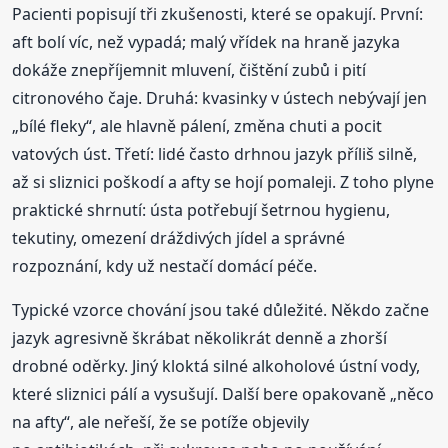
Pacienti popisují tři zkušenosti, které se opakují. První:
aft bolí víc, než vypadá; malý vřídek na hraně jazyka
dokáže znepříjemnit mluvení, čištění zubů i pití
citronového čaje. Druhá: kvasinky v ústech nebývají jen
„bílé fleky“, ale hlavně pálení, změna chuti a pocit
vatových úst. Třetí: lidé často drhnou jazyk příliš silně,
až si sliznici poškodí a afty se hojí pomaleji. Z toho plyne
praktické shrnutí: ústa potřebují šetrnou hygienu,
tekutiny, omezení dráždivých jídel a správné
rozpoznání, kdy už nestačí domácí péče.
Typické vzorce chování jsou také důležité. Někdo začne
jazyk agresivně škrábat několikrát denně a zhorší
drobné oděrky. Jiný kloktá silné alkoholové ústní vody,
které sliznici pálí a vysušují. Další bere opakovaně „něco
na afty“, ale neřeší, že se potíže objevily