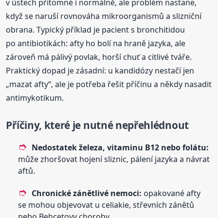
v ústech přítomné i normálně, ale problém nastane,
když se naruší rovnováha mikroorganismů a slizniční
obrana. Typický příklad je pacient s bronchitidou
po antibiotikách: afty ho bolí na hraně jazyka, ale
zároveň má pálivý povlak, horší chuť a citlivé tváře.
Praktický dopad je zásadní: u kandidózy nestačí jen
„mazat afty“, ale je potřeba řešit příčinu a někdy nasadit
antimykotikum.
Příčiny, které je nutné nepřehlédnout
Nedostatek železa, vitaminu B12 nebo folátu:
může zhoršovat hojení sliznic, pálení jazyka a návrat
aftů.
Chronické zánětlivé nemoci:
opakované afty
se mohou objevovat u celiakie, střevních zánětů
nebo Behçetovy choroby.