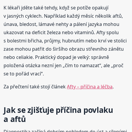
K lékaři jděte také tehdy, když se potíže opakují
v jasných cyklech. Například každý měsíc několik aftů,
únava, bledost, lámavé nehty a pálení jazyka mohou
ukazovat na deficit železa nebo vitaminů. Afty spolu
s bolestmi břicha, průjmy, hubnutím nebo krví ve stolici
zase mohou patřit do širšího obrazu střevního zánětu
nebo celiakie. Praktický dopad je velký: správně
položená otázka nezní jen „čím to namazat“, ale „proč
se to pořád vrací“.
Za přečtení také stojí článek
Afty – příčina a léčba
.
Jak se zjišťuje příčina povlaku
a aftů
Diagnostika začíná dobrým pohledem do úst a cílenými