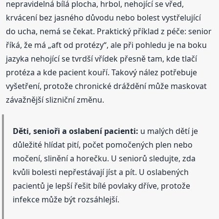
nepravidelná bílá plocha, hrbol, nehojící se vřed,
krvácení bez jasného důvodu nebo bolest vystřelující
do ucha, nemá se čekat. Praktický příklad z péče: senior
říká, že má „aft od protézy“, ale při pohledu je na boku
jazyka nehojící se tvrdší vřídek přesně tam, kde tlačí
protéza a kde pacient kouří. Takový nález potřebuje
vyšetření, protože chronické dráždění může maskovat
závažnější slizniční změnu.
Děti, senioři a oslabení pacienti:
u malých dětí je
důležité hlídat pití, počet pomočených plen nebo
močení, slinění a horečku. U seniorů sledujte, zda
kvůli bolesti nepřestávají jíst a pít. U oslabených
pacientů je lepší řešit bílé povlaky dříve, protože
infekce může být rozsáhlejší.