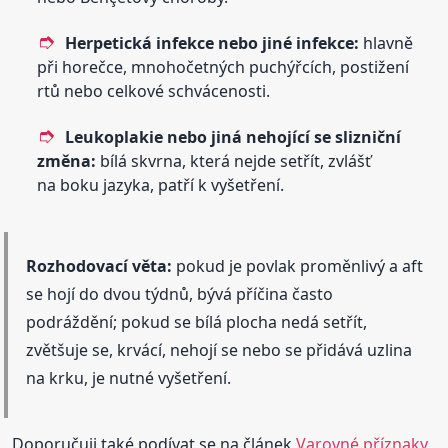
Herpetická infekce nebo jiné infekce:
hlavně
při horečce, mnohočetných puchýřcích, postižení
rtů nebo celkové schvácenosti.
Leukoplakie nebo jiná nehojící se slizniční
změna:
bílá skvrna, která nejde setřít, zvlášť
na boku jazyka, patří k vyšetření.
Rozhodovací věta:
pokud je povlak proměnlivý a aft
se hojí do dvou týdnů, bývá příčina často
podráždění; pokud se bílá plocha nedá setřít,
zvětšuje se, krvácí, nehojí se nebo se přidává uzlina
na krku, je nutné vyšetření.
Doporučuji také podívat se na článek
Varovné příznaky