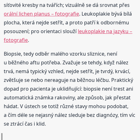
síťovité kresby na tvářích; vizuálně se dá srovnat přes
orální lichen planus – fotografie
. Leukoplakie bývá bílá
plocha, která nejde setřít, a proto patří k odbornému
posouzení; pro orientaci slouží
leukoplakie na jazyku –
fotografie
.
Biopsie, tedy odběr malého vzorku sliznice, není
u běžného aftu potřeba. Zvažuje se tehdy, když nález
trvá, nemá typický vzhled, nejde setřít, je tvrdý, krvácí,
zvětšuje se nebo nereaguje na běžnou léčbu. Praktický
dopad pro pacienta je uklidňující: biopsie není trest ani
automatická známka rakoviny, ale způsob, jak přestat
hádat. V ústech se totiž různé stavy mohou podobat,
a čím déle se nejasný nález sleduje bez diagnózy, tím víc
se ztrácí čas i klid.