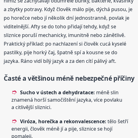
nimiž se zachytávají odumřelé buňky, bakterie, kvasinky
a zbytky potravy. Když člověk málo pije, dýchá pusou, je
po horečce nebo jí několik dní jednostranně, povlak je
viditelnější. Afty se do toho přidají tehdy, když se
sliznice poruší mechanicky, imunitně nebo zánětlivě.
Praktický příklad: po nachlazení si člověk cucá kyselé
pastilky, pije horký čaj, špatně spí a kousne se do
jazyka. Ráno vidí bílý jazyk a za den cítí pálivý aft.
Časté a většinou méně nebezpečné příčiny
Sucho v ústech a dehydratace:
méně slin
znamená horší samočištění jazyka, více povlaku
a citlivější sliznici.
Viróza, horečka a rekonvalescence:
tělo šetří
energii, člověk méně jí a pije, sliznice se hojí
pomaleji.