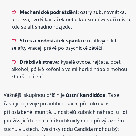
Mechanické podráždění:
ostrý zub, rovnátka,
protéza, tvrdý kartáček nebo kousnutí vytvoří místo,
kde se aft snadno rozjede.
Stres a nedostatek spánku:
u citlivých lidí
se afty vracejí právě po psychické zátěži.
Dráždivá strava:
kyselé ovoce, rajčata, ocet,
alkohol, pálivé koření a velmi horké nápoje mohou
zhoršit pálení.
Vážnější skupinou příčin je
ústní kandidóza
. Ta se
častěji objevuje po antibiotikách, při cukrovce,
při oslabené imunitě, u nositelů zubních náhrad, u lidí
používajících inhalační kortikoidy nebo při výrazném
suchu v ústech. Kvasinky rodu Candida mohou být