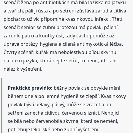
scénář: žena po antibiotikách má bílá ložiska na jazyku
a tvářích, pálí ji ústa a po setření zůstává zarudlá citlivá
plocha; to už víc připomíná kvasinkovou infekci. Třetí
scénář: senior se zubní protézou má povlak, pálení,
zarudlé patro a koutky úst; tady často pomůže až
úprava protézy, hygiena a cílená antimykotická léčba.
Čtvrtý scénář: kuřák má nebolestivou bílou skvrnu
na boku jazyka, která nejde setřít; to není „aft“, ale
nález k vyšetření.
Praktické pravidlo:
běžný povlak se obvykle mění
během dne a po jemné hygieně se zlepší. Kvasinkový
povlak bývá bělavý, pálivý, může se vracet a po
setření zanechá citlivou červenou sliznici. Nehojící
se bílá nebo červenobílá skvrna, která se nemění,
potřebuje lékařské nebo zubní vyšetření.