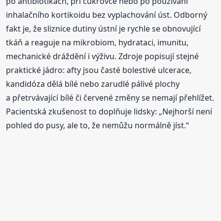
po antibiotikách, při cukrovce nebo po používání
inhalačního kortikoidu bez vyplachování úst. Odborný
fakt je, že sliznice dutiny ústní je rychle se obnovující
tkáň a reaguje na mikrobiom, hydrataci, imunitu,
mechanické dráždění i výživu. Zdroje popisují stejné
praktické jádro: afty jsou časté bolestivé ulcerace,
kandidóza dělá bílé nebo zarudlé pálivé plochy
a přetrvávající bílé či červené změny se nemají přehlížet.
Pacientská zkušenost to doplňuje lidsky: „Nejhorší není
pohled do pusy, ale to, že nemůžu normálně jíst.“