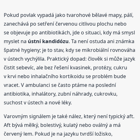
Pokud povlak vypadá jako tvarohové bělavé mapy, pálí,
zanechává po setření červenou citlivou plochu nebo
se objevuje po antibiotikách, jde o situaci, kdy má smysl
myslet na
ústní kandidózu
. Ta není ostuda ani známka
špatné hygieny; je to stav, kdy se mikrobiální rovnováha
v ústech vychýlila. Praktický dopad: člověk si může jazyk
čistit sebevíc, ale bez řešení kvasinek, protézy, cukru
v krvi nebo inhalačního kortikoidu se problém bude
vracet. V ambulanci se často ptáme na poslední
antibiotika, inhalátory, zubní náhrady, cukrovku,
suchost v ústech a nové léky.
Varovným signálem je také nález, který není typický aft.
Aft bývá mělký, bolestivý, kulatý nebo oválný a má
červený lem. Pokud je na jazyku tvrdší ložisko,