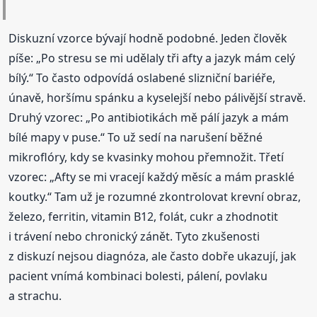
Diskuzní vzorce bývají hodně podobné. Jeden člověk
píše: „Po stresu se mi udělaly tři afty a jazyk mám celý
bílý.“ To často odpovídá oslabené slizniční bariéře,
únavě, horšímu spánku a kyselejší nebo pálivější stravě.
Druhý vzorec: „Po antibiotikách mě pálí jazyk a mám
bílé mapy v puse.“ To už sedí na narušení běžné
mikroflóry, kdy se kvasinky mohou přemnožit. Třetí
vzorec: „Afty se mi vracejí každý měsíc a mám prasklé
koutky.“ Tam už je rozumné zkontrolovat krevní obraz,
železo, ferritin, vitamin B12, folát, cukr a zhodnotit
i trávení nebo chronický zánět. Tyto zkušenosti
z diskuzí nejsou diagnóza, ale často dobře ukazují, jak
pacient vnímá kombinaci bolesti, pálení, povlaku
a strachu.