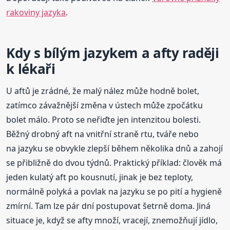
rakoviny jazyka
.
Kdy s bílým jazykem a afty raději
k lékaři
U aftů je zrádné, že malý nález může hodně bolet,
zatímco závažnější změna v ústech může zpočátku
bolet málo. Proto se neřiďte jen intenzitou bolesti.
Běžný drobný aft na vnitřní straně rtu, tváře nebo
na jazyku se obvykle zlepší během několika dnů a zahojí
se přibližně do dvou týdnů. Praktický příklad: člověk má
jeden kulatý aft po kousnutí, jinak je bez teploty,
normálně polyká a povlak na jazyku se po pití a hygieně
zmírní. Tam lze pár dní postupovat šetrně doma. Jiná
situace je, když se afty množí, vracejí, znemožňují jídlo,