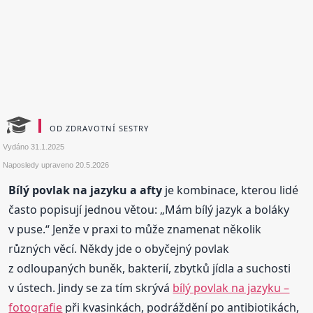
OD ZDRAVOTNÍ SESTRY
Vydáno
31.1.2025
Naposledy upraveno
20.5.2026
Bílý povlak na jazyku a afty
je kombinace, kterou lidé
často popisují jednou větou: „Mám bílý jazyk a boláky
v puse.“ Jenže v praxi to může znamenat několik
různých věcí. Někdy jde o obyčejný povlak
z odloupaných buněk, bakterií, zbytků jídla a suchosti
v ústech. Jindy se za tím skrývá
bílý povlak na jazyku –
fotografie
při kvasinkách, podráždění po antibiotikách,