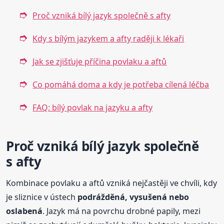
Proč vzniká bílý jazyk společně s afty
Kdy s bílým jazykem a afty raději k lékaři
Jak se zjišťuje příčina povlaku a aftů
Co pomáhá doma a kdy je potřeba cílená léčba
FAQ: bílý povlak na jazyku a afty
Proč vzniká bílý jazyk společně
s afty
Kombinace povlaku a aftů vzniká nejčastěji ve chvíli, kdy
je sliznice v ústech
podrážděná, vysušená nebo
oslabená
. Jazyk má na povrchu drobné papily, mezi