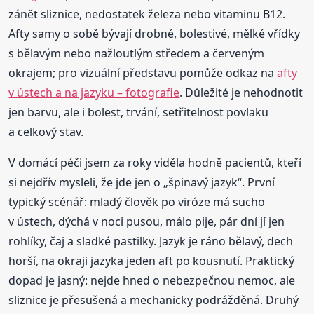
zánět sliznice, nedostatek železa nebo vitaminu B12.
Afty samy o sobě bývají drobné, bolestivé, mělké vřídky
s bělavým nebo nažloutlým středem a červeným
okrajem; pro vizuální představu pomůže odkaz na
afty
v ústech a na jazyku – fotografie
. Důležité je nehodnotit
jen barvu, ale i bolest, trvání, setřitelnost povlaku
a celkový stav.
V domácí péči jsem za roky viděla hodně pacientů, kteří
si nejdřív mysleli, že jde jen o „špinavý jazyk“. První
typický scénář: mladý člověk po viróze má sucho
v ústech, dýchá v noci pusou, málo pije, pár dní jí jen
rohlíky, čaj a sladké pastilky. Jazyk je ráno bělavý, dech
horší, na okraji jazyka jeden aft po kousnutí. Praktický
dopad je jasný: nejde hned o nebezpečnou nemoc, ale
sliznice je přesušená a mechanicky podrážděná. Druhý