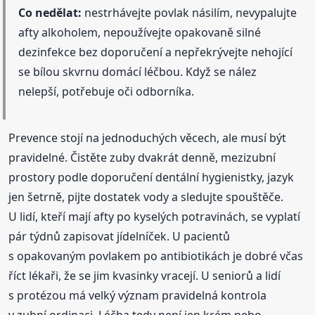
Co nedělat:
nestrhávejte povlak násilím, nevypalujte
afty alkoholem, nepoužívejte opakovaně silné
dezinfekce bez doporučení a nepřekrývejte nehojící
se bílou skvrnu domácí léčbou. Když se nález
nelepší, potřebuje oči odborníka.
Prevence stojí na jednoduchých věcech, ale musí být
pravidelné. Čistěte zuby dvakrát denně, mezizubní
prostory podle doporučení dentální hygienistky, jazyk
jen šetrně, pijte dostatek vody a sledujte spouštěče.
U lidí, kteří mají afty po kyselých potravinách, se vyplatí
pár týdnů zapisovat jídelníček. U pacientů
s opakovaným povlakem po antibiotikách je dobré včas
říct lékaři, že se jim kvasinky vracejí. U seniorů a lidí
s protézou má velký význam pravidelná kontrola
v zubní ordinaci. Léčba tedy není jen krém nebo