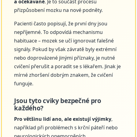
a očekávané
. Je to součást procesu
přizpůsobení mozku na nové podněty.
Pacienti často popisují, že první dny jsou
nepříjemné. To odpovídá mechanismu
habituace – mozek se učí ignorovat falešné
signály. Pokud by však závratě byly extrémní
nebo doprovázené jinými příznaky, je nutné
cvičení přerušit a poradit se s lékařem. Jinak je
mírné zhoršení dobrým znakem, že cvičení
funguje.
Jsou tyto cviky bezpečné pro
každého?
Pro většinu lidí ano, ale existují výjimky
,
například při problémech s krční páteří nebo
neurologických onemocněních.