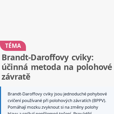
TÉMA
Brandt-Daroffovy cviky:
účinná metoda na polohové
závratě
Brandt-Daroffovy cviky jsou jednoduché pohybové
cvičení používané při polohových závratích (BPPV).
Pomáhají mozku zvyknout si na změny polohy
hlavy a snižují nepříjemné točení. Provádějí