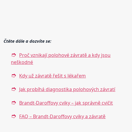
Čtěte dále a dozvíte se:
Proč vznikají polohové závratě a kdy jsou
neškodné
Kdy už závratě řešit s lékařem
Jak probíhá diagnostika polohových závratí
Brandt-Daroffovy cviky – jak správně cvičit
FAQ – Brandt-Daroffovy cviky a závratě