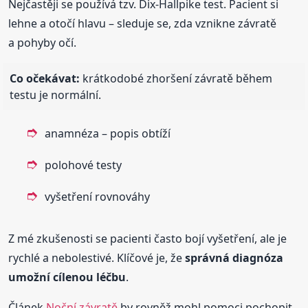
Nejčastěji se používá tzv. Dix-Hallpike test. Pacient si
lehne a otočí hlavu – sleduje se, zda vznikne závratě
a pohyby očí.
Co očekávat:
krátkodobé zhoršení závratě během
testu je normální.
anamnéza – popis obtíží
polohové testy
vyšetření rovnováhy
Z mé zkušenosti se pacienti často bojí vyšetření, ale je
rychlé a nebolestivé. Klíčové je, že
správná diagnóza
umožní cílenou léčbu
.
Článek
Noční závratě
by rovněž mohl pomoci pochopit