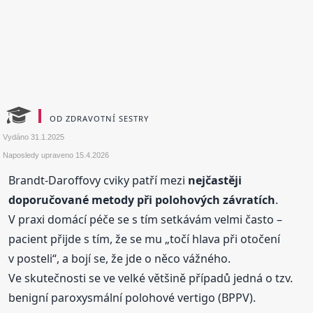
OD ZDRAVOTNÍ SESTRY
Vydáno
31.1.2025
Naposledy upraveno
15.4.2026
Brandt-Daroffovy cviky patří mezi
nejčastěji
doporučované metody při polohových závratích
.
V praxi domácí péče se s tím setkávám velmi často –
pacient přijde s tím, že se mu „točí hlava při otočení
v posteli“, a bojí se, že jde o něco vážného.
Ve skutečnosti se ve velké většině případů jedná o tzv.
benigní paroxysmální polohové vertigo (BPPV).