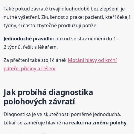
Také pokud závratě trvají dlouhodobě bez zlepšení, je
nutné vyšetření. Zkušenost z praxe: pacienti, kteří čekají
týdny, si často zbytečně prodlužují potíže.
Jednoduché pravidlo:
pokud se stav nemění do 1–
2 týdnů, řešit s lékařem.
Za přečtení také stojí článek
Motání hlavy od krční
páteře: příčiny a řešení
.
Jak probíhá diagnostika
polohových závratí
Diagnostika je ve skutečnosti poměrně jednoduchá.
Lékař se zaměřuje hlavně na
reakci na změnu polohy
.