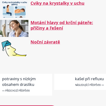
Cviky na krystalky v uchu
Motání hlavy od krční páteře:
příčiny a řešení
Noční závratě
potraviny s nízkým
kašel při refluxu
obsahem draslíku
NÁSLEDUJÍCÍ PŘÍSPĚVEK >>
<< PŘEDCHOZÍ PŘÍSPĚVEK