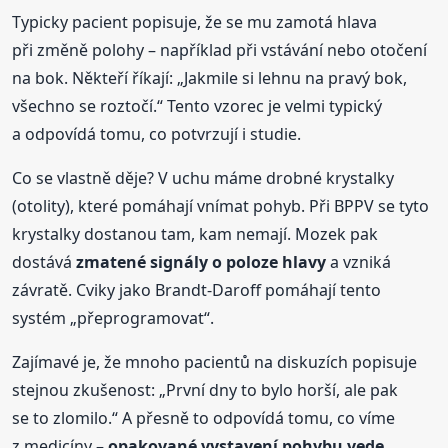
Typicky pacient popisuje, že se mu zamotá hlava
při změně polohy – například při vstávání nebo otočení
na bok. Někteří říkají: „Jakmile si lehnu na pravý bok,
všechno se roztočí.“ Tento vzorec je velmi typický
a odpovídá tomu, co potvrzují i studie.
Co se vlastně děje? V uchu máme drobné krystalky
(otolity), které pomáhají vnímat pohyb. Při BPPV se tyto
krystalky dostanou tam, kam nemají. Mozek pak
dostává
zmatené signály o poloze hlavy
a vzniká
závratě. Cviky jako Brandt-Daroff pomáhají tento
systém „přeprogramovat“.
Zajímavé je, že mnoho pacientů na diskuzích popisuje
stejnou zkušenost: „První dny to bylo horší, ale pak
se to zlomilo.“ A přesně to odpovídá tomu, co víme
z medicíny –
opakované vystavení pohybu vede