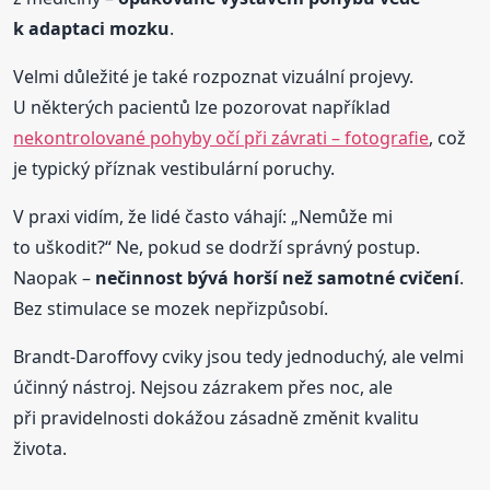
k adaptaci mozku
.
Velmi důležité je také rozpoznat vizuální projevy.
U některých pacientů lze pozorovat například
nekontrolované pohyby očí při závrati – fotografie
, což
je typický příznak vestibulární poruchy.
V praxi vidím, že lidé často váhají: „Nemůže mi
to uškodit?“ Ne, pokud se dodrží správný postup.
Naopak –
nečinnost bývá horší než samotné cvičení
.
Bez stimulace se mozek nepřizpůsobí.
Brandt-Daroffovy cviky jsou tedy jednoduchý, ale velmi
účinný nástroj. Nejsou zázrakem přes noc, ale
při pravidelnosti dokážou zásadně změnit kvalitu
života.