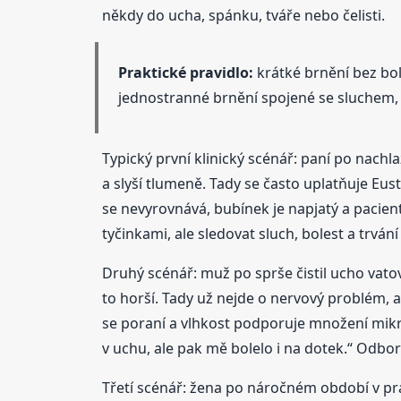
někdy do ucha, spánku, tváře nebo čelisti.
Praktické pravidlo:
krátké brnění bez bol
jednostranné brnění spojené se sluchem, 
Typický první klinický scénář: paní po nachlaz
a slyší tlumeně. Tady se často uplatňuje Eu
se nevyrovnává, bubínek je napjatý a pacient
tyčinkami, ale sledovat sluch, bolest a trvání 
Druhý scénář: muž po sprše čistil ucho vatov
to horší. Tady už nejde o nervový problém, 
se poraní a vlhkost podporuje množení mikro
v uchu, ale pak mě bolelo i na dotek.“ Odb
Třetí scénář: žena po náročném období v práci