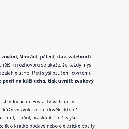
izování, šimrání, pálení, tlak, zalehnutí
obnějším rozhovoru se ukáže, že každý myslí
alehlé ucho, třetí slyší bzučení, čtvrtému
to pocit na kůži ucha, tlak uvnitř, zvukový
, střední ucho, Eustachova trubice,
dí kůže ve zvukovodu, člověk cítí spíš
hnutí, lupání, praskání, horší slyšení.
e jít o krátké bodavé nebo elektrické pocity,