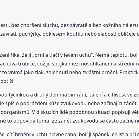
esti, bez zhoršení sluchu, bez závratě a bez kožního nález
závratí, puchýřky, poklesem koutku nebo slabostí obličeje 
ení říká, že ji „brní a tlačí v levém uchu“. Nemá teplotu, bolí
stachova trubice, což je spojka mezi nosohltanem a středním
 to vnímá jako tlak, zalehnutí nebo zvláštní brnění. Praktic
potíží.
ou tyčinkou a druhý den má šimrání, pálení a citlivost ve z
ale spíš o podráždění kůže zvukovodu nebo začínající zánět
organismů. V diskuzích lidé podobnou situaci popisují vět
orně to odpovídá tomu, že zánět zvukovodu se často začne
 cítí brnění v uchu hlavně ráno, bolí ji spánek, čelist a při