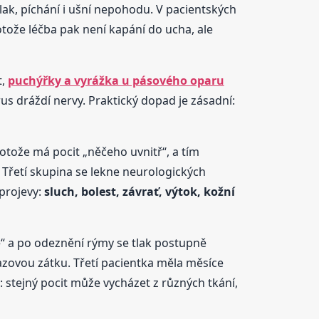
tlak, píchání i ušní nepohodu. V pacientských
rotože léčba pak není kapání do ucha, ale
t,
puchýřky a vyrážka u pásového oparu
s dráždí nervy. Praktický dopad je zásadní:
rotože má pocit „něčeho uvnitř“, a tím
 Třetí skupina se lekne neurologických
 projevy:
sluch, bolest, závrať, výtok, kožní
ně“ a po odeznění rýmy se tlak postupně
mazovou zátku. Třetí pacientka měla měsíce
stejný pocit může vycházet z různých tkání,