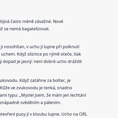
u bývá často méně závažné. Nové
už se nemá bagatelizovat.
 ji nosohltan, v uchu jí lupne při polknutí
 uchem. Když sliznice po rýmě oteče, tlak
ký dopad je jasný: není dobré ucho dráždit
vukovodu. Když zatáhne za boltec, je
. Kůže ve zvukovodu je tenká, snadno
ami typu: „Myslel jsem, že mám jen lechtání
 nenápadně svěděním a pálením.
 otevření pusy jí v kloubu lupne. Ucho na ORL