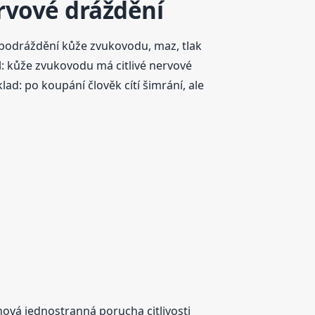
ervové dráždění
o podráždění kůže zvukovodu, maz, tlak
ysl: kůže zvukovodu má citlivé nervové
ad: po koupání člověk cítí šimrání, ale
nová jednostranná porucha citlivosti