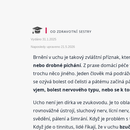
OD ZDRAVOTNÍ SESTRY
Vydáno
31.1.2025
Naposledy upraveno
21.5.2026
Brnění v uchu je takový zvláštní příznak, kte
nebo drobné píchání
. Z praxe domácí péče 
trochu něco jiného. Jeden člověk má podrážd
se ozývá bolest od čelisti a pátému začíná pá
vjem, bolest nervového typu, nebo se k 
Ucho není jen dírka ve zvukovodu. Je to obl
rovnovážné ústrojí, sluchový nerv, lícní nerv,
svědění, pálení a šimrání. Když je problém s 
Když jde o tinnitus, lidé říkají, že v uchu
bzuč