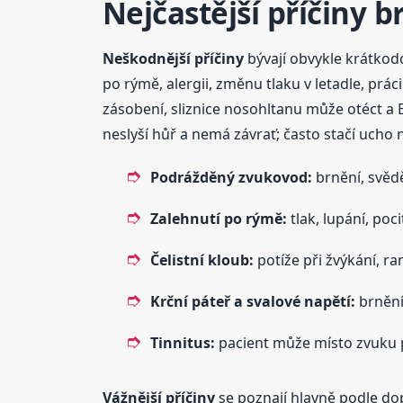
Nejčastější příčiny 
Neškodnější příčiny
bývají obvykle krátkodo
po rýmě, alergii, změnu tlaku v letadle, prác
zásobení, sliznice nosohltanu může otéct a E
neslyší hůř a nemá závrať; často stačí ucho n
Podrážděný zvukovod:
brnění, svědě
Zalehnutí po rýmě:
tlak, lupání, poci
Čelistní kloub:
potíže při žvýkání, ran
Krční páteř a svalové napětí:
brnění
Tinnitus:
pacient může místo zvuku p
Vážnější příčiny
se poznají hlavně podle dop