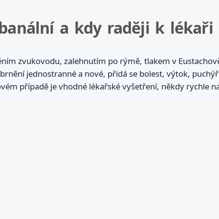
banální a kdy raději k lékaři
děním zvukovodu, zalehnutím po rýmě, tlakem v Eustachově
 brnění jednostranné a nové, přidá se bolest, výtok, puchýř
kovém případě je vhodné lékařské vyšetření, někdy rychle n