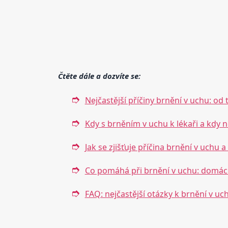
Čtěte dále a dozvíte se:
Nejčastější příčiny brnění v uchu: od
Kdy s brněním v uchu k lékaři a kdy 
Jak se zjišťuje příčina brnění v uchu a
Co pomáhá při brnění v uchu: domácí
FAQ: nejčastější otázky k brnění v uc