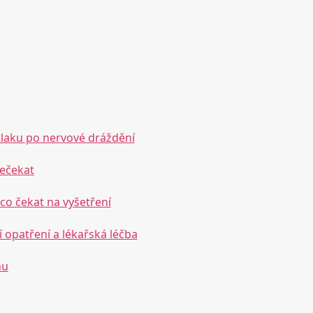
 tlaku po nervové dráždění
nečekat
 co čekat na vyšetření
 opatření a lékařská léčba
hu