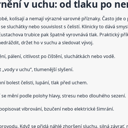
brnění v uchu: od tlaku po n
bé, kolísají a nemají výrazné varovné příznaky. Často jde 
i se sluchátky nebo souvislost s čelistí. Klinicky to dává sm
ustachova trubice pak špatně vyrovnává tlak. Praktický příkl
edráždit, držet ho v suchu a sledovat vývoj.
ní, pálení, citlivost po čištění, sluchátkách nebo vodě.
t „vody v uchu“, tlumenější slyšení.
ní bolest čelisti, lupání, tlak před uchem.
 se mění podle polohy hlavy, stresu nebo dlouhého sezení.
opisovat vibrování, bzučení nebo elektrické šimrání.
rovodu. Když se přidá náhlé zhoršení sluchu, silná závrať, 