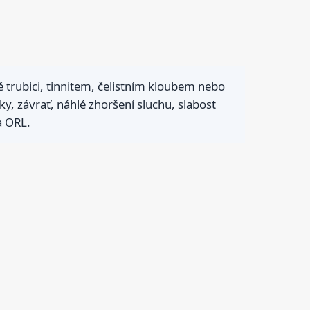
 trubici, tinnitem, čelistním kloubem nebo
ky, závrať, náhlé zhoršení sluchu, slabost
a ORL.