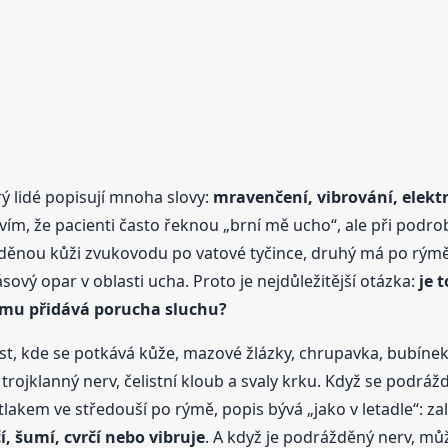
rý lidé popisují mnoha slovy:
mravenčení, vibrování, elektr
vím, že pacienti často řeknou „brní mě ucho“, ale při podr
ěnou kůži zvukovodu po vatové tyčince, druhý má po rýmě z
sový opar v oblasti ucha. Proto je nejdůležitější otázka:
je 
tomu přidává porucha sluchu?
ast, kde se potkává kůže, mazové žlázky, chrupavka, bubínek
 trojklanný nerv, čelistní kloub a svaly krku. Když se podráž
tlakem ve středouší po rýmě, popis bývá „jako v letadle“: zale
í, šumí, cvrčí nebo vibruje
. A když je podrážděný nerv, můž