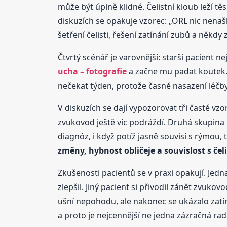
může být úplně klidné. Čelistní kloub leží t
diskuzích se opakuje vzorec: „ORL nic nenašlo
šetření čelisti, řešení zatínání zubů a někdy
Čtvrtý scénář je varovnější: starší pacient ne
ucha – fotografie
a začne mu padat koutek. 
nečekat týden, protože časné nasazení léčby m
V diskuzích se dají vypozorovat tři časté vzo
zvukovod ještě víc podráždí. Druhá skupina 
diagnóz, i když potíž jasně souvisí s rýmou
změny, hybnost obličeje a souvislost s če
Zkušenosti pacientů se v praxi opakují. Jed
zlepšil. Jiný pacient si přivodil zánět zvu
ušní nepohodu, ale nakonec se ukázalo zatí
a proto je nejcennější ne jedna zázračná rad