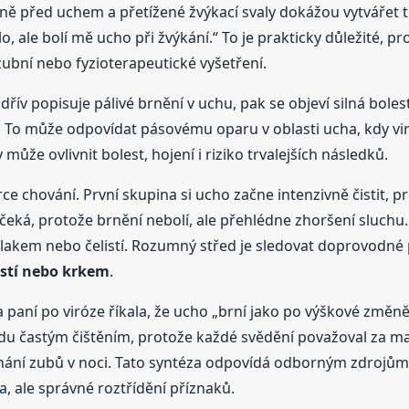
ěsně před uchem a přetížené žvýkací svaly dokážou vytvářet 
, ale bolí mě ucho při žvýkání.“ To je prakticky důležité, p
 zubní nebo fyzioterapeutické vyšetření.
jdřív popisuje pálivé brnění v uchu, pak se objeví silná boles
To může odpovídat pásovému oparu v oblasti ucha, kdy viru
ůže ovlivnit bolest, hojení i riziko trvalejších následků.
rce chování. První skupina si ucho začne intenzivně čistit, p
čeká, protože brnění nebolí, ale přehlédne zhoršení sluchu.
, tlakem nebo čelistí. Rozumný střed je sledovat doprovodné
listí nebo krkem
.
na paní po viróze říkala, že ucho „brní jako po výškové změ
kovodu častým čištěním, protože každé svědění považoval za 
nání zubů v noci. Tato syntéza odpovídá odborným zdrojům: 
a, ale správné roztřídění příznaků.