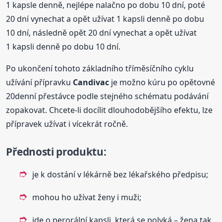
1 kapsle denně, nejlépe nalačno po dobu 10 dní, poté
20 dní vynechat a opět užívat 1 kapsli denně po dobu
10 dní, následně opět 20 dní vynechat a opět užívat
1 kapsli denně po dobu 10 dní.
Po ukončení tohoto základního tříměsíčního cyklu
užívání přípravku
Candivac
je možno kúru po opětovné
20denní přestávce podle stejného schématu podávání
zopakovat. Chcete-li docílit dlouhodobějšího efektu, lze
přípravek užívat i vícekrát ročně.
Přednosti produktu
:
je k dostání v lékárně bez lékařského předpisu;
mohou ho užívat ženy i muži;
jde o perorální kapsli, která se polyká – žena tak