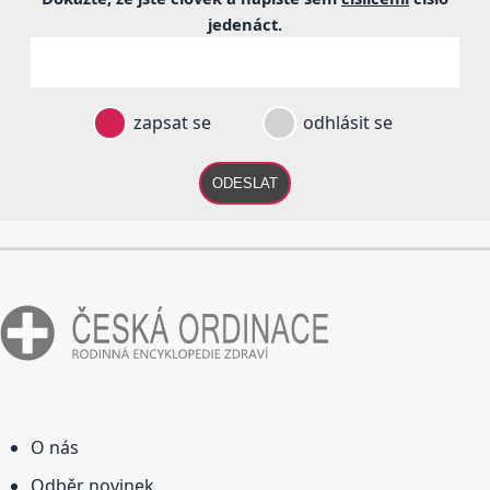
jedenáct
.
zapsat se
odhlásit se
ODESLAT
O nás
Odběr novinek