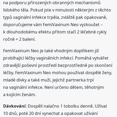
na podporu přirozených obranných mechanismů
lidského těla. Pokud jste v minulosti některým z těchto
typů vaginální infekce trpěla, zvláště pak opakovaně,
doporučujeme vám FemiVaxinum Neo vyzkoušet –
k dlouhodobému efektu přitom stačí 2 léčebné cykly
ročně = 2 balení.
FemiVaxinum Neo je také vhodným doplňkem již
probíhající léčby vaginálních infekcí. Pomáhá vytvářet
zdravější poševní prostředí bezprostředně po skončení
léčby. FemiVaxinum Neo mohou používat dospělé ženy,
mladé dívky a také muži, jejichž partnerka trpí
na vaginální infekce. Není určeno dětem, těhotným
a kojícím ženám.
Dávkování
: Dospělí nalačno 1 tobolku denně. Užívat
10 dnů, poté 20 dní vynechat a opakovat užívání