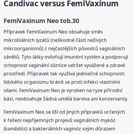
Candivac
versus FemiVaxinum
FemiVaxinum Neo tob.30
Přípravek FemiVaxinum Neo obsahuje směs
mikrobiálních lyzátů (neškodné části neživých
mikroorganismů) z nejčastějších původců vaginálních
zánětů. Tyto látky ovlivňují imunitní systém a podporují
schopnost vaginální sliznice udržet vyvážené a zdravé
prostředí. Přípravek tak využívá jedinečné schopnosti
lidského organismu bránit se proti infekci vlastními
silami. FemiVaxinum Neo je vyroben na ryze přírodní
bázi, neobsahuje žádná umělá barviva ani konzervanty.
FemiVaxinum Neo se liší od jiných přípravků určených
k řešení nepříjemných projevů vaginálních mykóz
(kandidóz) a bakteriálních vaginóz svým důrazem