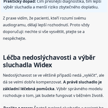
Praktický dopad:
Čím přesnější diagnostika, tím lepší
výběr sluchadla a menší riziko zbytečného doplatku.
Z praxe vidím, že pacienti, kteří rozumí svému
audiogramu, dělají lepší rozhodnutí. Proto vždy
doporučuji: nechte si vše vysvětlit, ptejte se a
nespěchejte.
Léčba nedoslýchavosti a výběr
sluchadla Widex
Nedoslýchavost se ve většině případů nedá „vyléčit“, ale
dá se velmi dobře kompenzovat.
A právě sluchadlo je
základní léčebná pomůcka
. Výběr správného modelu
rozhoduje o tom, jak budete fungovat v běžném životě.
Realita z praxe:
Špatně zvolené sluchadlo = pacient ho