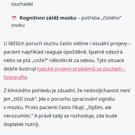
sluchadel
Kognitivní zátěž mozku
– potřeba „čistého“
zvuku
U těžších poruch sluchu často vidíme i vizuální projevy –
pacient například reaguje opožděně, špatně odezírá
nebo se ptá „cože?“ několikrát za sebou. Tyto situace
dobře ilustrují
typické projevy problémů se sluchem –
fotografie
.
Z klinického pohledu je zásadní, že nedoslýchavost není
jen „tišší zvuk“. Jde o poruchu zpracování signálu
v mozku. Proto pacienti často říkají: „Slyším, ale
nerozumím.“ A právě tady se rozhoduje, zda bude
doplatek nutný.