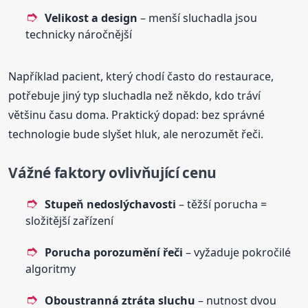
Velikost a design
– menší sluchadla jsou
technicky náročnější
Například pacient, který chodí často do restaurace,
potřebuje jiný typ sluchadla než někdo, kdo tráví
většinu času doma. Praktický dopad: bez správné
technologie bude slyšet hluk, ale nerozumět řeči.
Vážné faktory ovlivňující cenu
Stupeň nedoslýchavosti
– těžší porucha =
složitější zařízení
Porucha porozumění řeči
– vyžaduje pokročilé
algoritmy
Oboustranná ztráta sluchu
– nutnost dvou