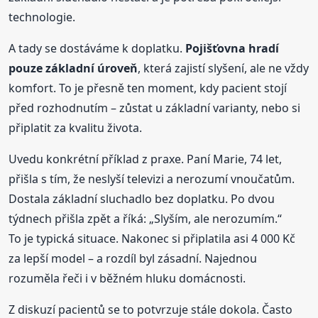
technologie.
A tady se dostáváme k doplatku.
Pojišťovna hradí
pouze základní úroveň
, která zajistí slyšení, ale ne vždy
komfort. To je přesně ten moment, kdy pacient stojí
před rozhodnutím – zůstat u základní varianty, nebo si
připlatit za kvalitu života.
Uvedu konkrétní příklad z praxe. Paní Marie, 74 let,
přišla s tím, že neslyší televizi a nerozumí vnoučatům.
Dostala základní sluchadlo bez doplatku. Po dvou
týdnech přišla zpět a říká: „Slyším, ale nerozumím.“
To je typická situace. Nakonec si připlatila asi 4 000 Kč
za lepší model – a rozdíl byl zásadní. Najednou
rozuměla řeči i v běžném hluku domácnosti.
Z diskuzí pacientů se to potvrzuje stále dokola. Často