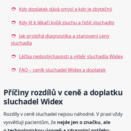
Kdy doplatek dává smysl a kdy je zbytečný
Kdy jít k lékaři kvůli sluchu a řešit sluchadlo
Jak probíhá diagnostika a stanovení ceny
sluchadla
Léčba nedoslýchavosti a výběr sluchadla Widex
FAQ – ceník sluchadel Widex a doplatek
Příčiny rozdílů v ceně a doplatku
sluchadel Widex
Rozdíly v ceně sluchadel nejsou náhodné. V praxi vždy
vysvětluji pacientům, že
nejde jen o značku, ale
o technologickou úroveň a zdravotní potřebu
.