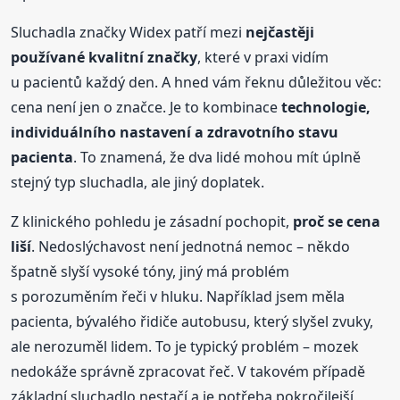
Sluchadla značky Widex patří mezi
nejčastěji
používané kvalitní značky
, které v praxi vidím
u pacientů každý den. A hned vám řeknu důležitou věc:
cena není jen o značce. Je to kombinace
technologie,
individuálního nastavení a zdravotního stavu
pacienta
. To znamená, že dva lidé mohou mít úplně
stejný typ sluchadla, ale jiný doplatek.
Z klinického pohledu je zásadní pochopit,
proč se cena
liší
. Nedoslýchavost není jednotná nemoc – někdo
špatně slyší vysoké tóny, jiný má problém
s porozuměním řeči v hluku. Například jsem měla
pacienta, bývalého řidiče autobusu, který slyšel zvuky,
ale nerozuměl lidem. To je typický problém – mozek
nedokáže správně zpracovat řeč. V takovém případě
základní sluchadlo nestačí a je potřeba pokročilejší