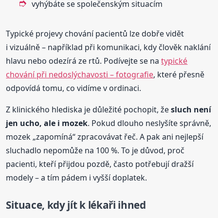
vyhýbáte se společenským situacím
Typické projevy chování pacientů lze dobře vidět
i vizuálně – například při komunikaci, kdy člověk naklání
hlavu nebo odezírá ze rtů. Podívejte se na
typické
chování při nedoslýchavosti – fotografie
, které přesně
odpovídá tomu, co vidíme v ordinaci.
Z klinického hlediska je důležité pochopit, že
sluch není
jen ucho, ale i mozek
. Pokud dlouho neslyšíte správně,
mozek „zapomíná“ zpracovávat řeč. A pak ani nejlepší
sluchadlo nepomůže na 100 %. To je důvod, proč
pacienti, kteří přijdou pozdě, často potřebují dražší
modely – a tím pádem i vyšší doplatek.
Situace, kdy jít k lékaři ihned