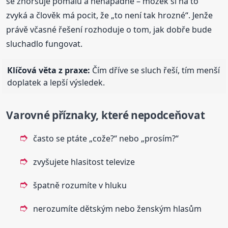
se zhoršuje pomalu a nenápadně – mozek si na to
zvyká a člověk má pocit, že „to není tak hrozné“. Jenže
právě včasné řešení rozhoduje o tom, jak dobře bude
sluchadlo fungovat.
Klíčová věta z praxe:
Čím dříve se sluch řeší, tím menší
doplatek a lepší výsledek.
Varovné příznaky, které nepodceňovat
často se ptáte „cože?“ nebo „prosím?“
zvyšujete hlasitost televize
špatně rozumíte v hluku
nerozumíte dětským nebo ženským hlasům