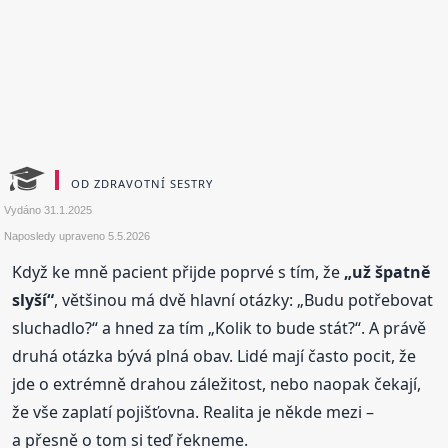
OD ZDRAVOTNÍ SESTRY
Vydáno
31.1.2025
Naposledy upraveno
5.5.2026
Když ke mně pacient přijde poprvé s tím, že
„už špatně
slyší“
, většinou má dvě hlavní otázky: „Budu potřebovat
sluchadlo?“ a hned za tím „Kolik to bude stát?“. A právě
druhá otázka bývá plná obav. Lidé mají často pocit, že
jde o extrémně drahou záležitost, nebo naopak čekají,
že vše zaplatí pojišťovna. Realita je někde mezi –
a přesně o tom si teď řekneme.