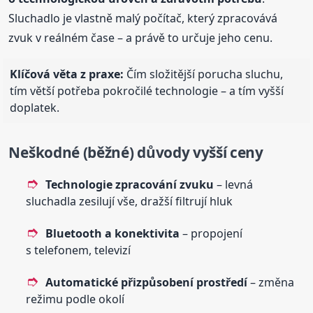
Sluchadlo je vlastně malý počítač, který zpracovává
zvuk v reálném čase – a právě to určuje jeho cenu.
Klíčová věta z praxe:
Čím složitější porucha sluchu,
tím větší potřeba pokročilé technologie – a tím vyšší
doplatek.
Neškodné (běžné) důvody vyšší ceny
Technologie zpracování zvuku
– levná
sluchadla zesilují vše, dražší filtrují hluk
Bluetooth a konektivita
– propojení
s telefonem, televizí
Automatické přizpůsobení prostředí
– změna
režimu podle okolí