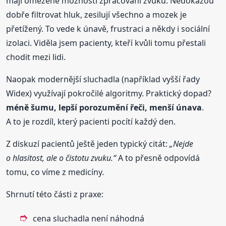
mají omezené možnosti zpracování zvuku. Nedokážou
dobře filtrovat hluk, zesilují všechno a mozek je
přetížený. To vede k únavě, frustraci a někdy i sociální
izolaci. Viděla jsem pacienty, kteří kvůli tomu přestali
chodit mezi lidi.
Naopak modernější sluchadla (například vyšší řady
Widex) využívají pokročilé algoritmy. Praktický dopad?
méně šumu, lepší porozumění řeči, menší únava
.
A to je rozdíl, který pacienti pocítí každý den.
Z diskuzí pacientů ještě jeden typický citát:
„Nejde
o hlasitost, ale o čistotu zvuku.“
A to přesně odpovídá
tomu, co víme z medicíny.
Shrnutí této části z praxe:
cena sluchadla není náhodná