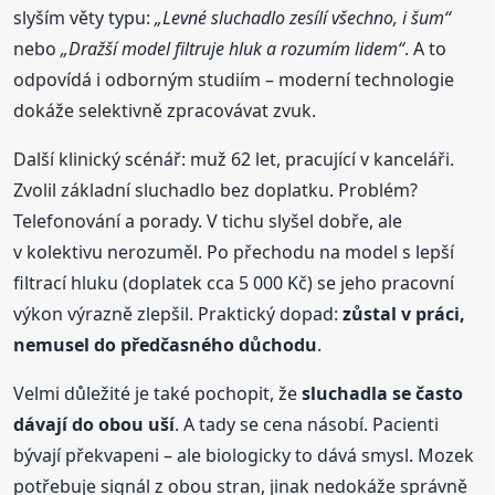
slyším věty typu:
„Levné sluchadlo zesílí všechno, i šum“
nebo
„Dražší model filtruje hluk a rozumím lidem“
. A to
odpovídá i odborným studiím – moderní technologie
dokáže selektivně zpracovávat zvuk.
Další klinický scénář: muž 62 let, pracující v kanceláři.
Zvolil základní sluchadlo bez doplatku. Problém?
Telefonování a porady. V tichu slyšel dobře, ale
v kolektivu nerozuměl. Po přechodu na model s lepší
filtrací hluku (doplatek cca 5 000 Kč) se jeho pracovní
výkon výrazně zlepšil. Praktický dopad:
zůstal v práci,
nemusel do předčasného důchodu
.
Velmi důležité je také pochopit, že
sluchadla se často
dávají do obou uší
. A tady se cena násobí. Pacienti
bývají překvapeni – ale biologicky to dává smysl. Mozek
potřebuje signál z obou stran, jinak nedokáže správně