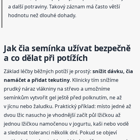
a další potraviny. Takový záznam má často větší
hodnotu než dlouhé dohady.
Jak čia semínka užívat bezpečně
a co dělat při potížích
Základ léčby běžných potíží je prostý:
snížit dávku, čia
namáčet a přidat tekutiny
. Klinicky tím snížíme
prudký náraz vlákniny na střevo a umožníme
semínkům vytvořit gel ještě před polknutím, ne až
v jícnu nebo žaludku. Praktický příklad: místo jedné až
dvou lžic nasucho je vhodnější začít půl lžičkou až
jednou lžičkou namočenou v jogurtu, kaši nebo vodě
a sledovat toleranci několik dní. Pokud se objeví