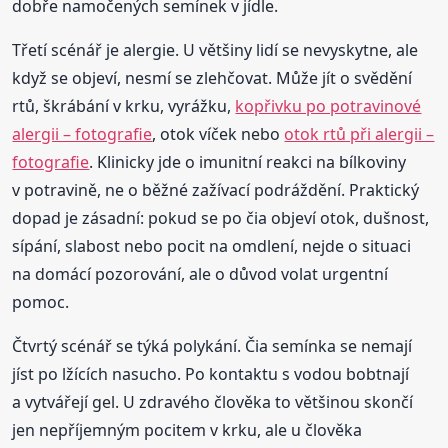
dobře namočených semínek v jídle.
Třetí scénář je alergie. U většiny lidí se nevyskytne, ale
když se objeví, nesmí se zlehčovat. Může jít o svědění
rtů, škrábání v krku, vyrážku,
kopřivku po potravinové
alergii – fotografie
, otok víček nebo
otok rtů při alergii –
fotografie
. Klinicky jde o imunitní reakci na bílkoviny
v potravině, ne o běžné zažívací podráždění. Praktický
dopad je zásadní: pokud se po čia objeví otok, dušnost,
sípání, slabost nebo pocit na omdlení, nejde o situaci
na domácí pozorování, ale o důvod volat urgentní
pomoc.
Čtvrtý scénář se týká polykání. Čia semínka se nemají
jíst po lžících nasucho. Po kontaktu s vodou bobtnají
a vytvářejí gel. U zdravého člověka to většinou skončí
jen nepříjemným pocitem v krku, ale u člověka