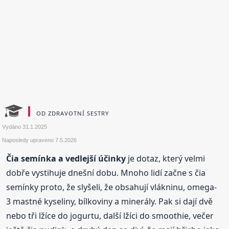
OD ZDRAVOTNÍ SESTRY
Vydáno
31.1.2025
Naposledy upraveno
7.5.2026
Čia semínka a vedlejší účinky
je dotaz, který velmi
dobře vystihuje dnešní dobu. Mnoho lidí začne s čia
semínky proto, že slyšeli, že obsahují vlákninu, omega-
3 mastné kyseliny, bílkoviny a minerály. Pak si dají dvě
nebo tři lžíce do jogurtu, další lžíci do smoothie, večer