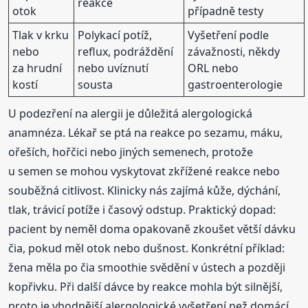
reakce
otok
případně testy
Tlak v krku
Polykací potíž,
Vyšetření podle
nebo
reflux, podráždění
závažnosti, někdy
za hrudní
nebo uvíznutí
ORL nebo
kostí
sousta
gastroenterologie
U podezření na alergii je důležitá alergologická
anamnéza. Lékař se ptá na reakce po sezamu, máku,
ořeších, hořčici nebo jiných semenech, protože
u semen se mohou vyskytovat zkřížené reakce nebo
souběžná citlivost. Klinicky nás zajímá kůže, dýchání,
tlak, trávicí potíže i časový odstup. Praktický dopad:
pacient by neměl doma opakovaně zkoušet větší dávku
čia, pokud měl otok nebo dušnost. Konkrétní příklad:
žena měla po čia smoothie svědění v ústech a později
kopřivku. Při další dávce by reakce mohla být silnější,
proto je vhodnější alergologické vyšetření než domácí