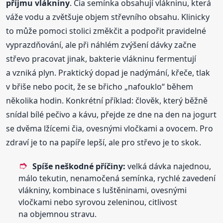
příjmu vlákniny
. Čia semínka obsahují vlákninu, která
váže vodu a zvětšuje objem střevního obsahu. Klinicky
to může pomoci stolici změkčit a podpořit pravidelné
vyprazdňování, ale při náhlém zvýšení dávky začne
střevo pracovat jinak, bakterie vlákninu fermentují
a vzniká plyn. Praktický dopad je nadýmání, křeče, tlak
v břiše nebo pocit, že se břicho „nafouklo“ během
několika hodin. Konkrétní příklad: člověk, který běžně
snídal bílé pečivo a kávu, přejde ze dne na den na jogurt
se dvěma lžícemi čia, ovesnými vločkami a ovocem. Pro
zdraví je to na papíře lepší, ale pro střevo je to skok.
Spíše neškodné příčiny:
velká dávka najednou,
málo tekutin, nenamočená semínka, rychlé zavedení
vlákniny, kombinace s luštěninami, ovesnými
vločkami nebo syrovou zeleninou, citlivost
na objemnou stravu.