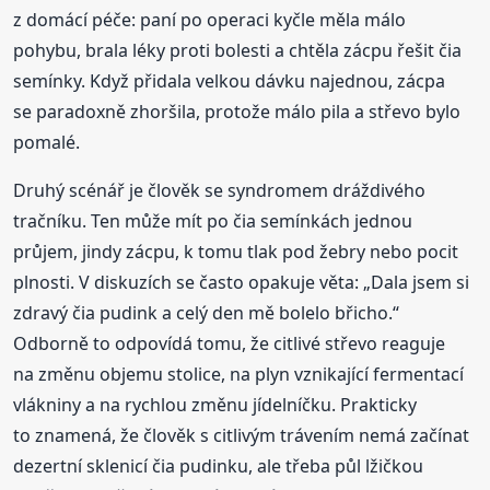
z domácí péče: paní po operaci kyčle měla málo
pohybu, brala léky proti bolesti a chtěla zácpu řešit čia
semínky. Když přidala velkou dávku najednou, zácpa
se paradoxně zhoršila, protože málo pila a střevo bylo
pomalé.
Druhý scénář je člověk se syndromem dráždivého
tračníku. Ten může mít po čia semínkách jednou
průjem, jindy zácpu, k tomu tlak pod žebry nebo pocit
plnosti. V diskuzích se často opakuje věta: „Dala jsem si
zdravý čia pudink a celý den mě bolelo břicho.“
Odborně to odpovídá tomu, že citlivé střevo reaguje
na změnu objemu stolice, na plyn vznikající fermentací
vlákniny a na rychlou změnu jídelníčku. Prakticky
to znamená, že člověk s citlivým trávením nemá začínat
dezertní sklenicí čia pudinku, ale třeba půl lžičkou