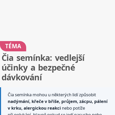
TÉMA
Čia semínka: vedlejší
účinky a bezpečné
dávkování
Čia semínka mohou u některých lidí způsobit
nadýmání, křeče v břiše, průjem, zácpu, pálení
v krku, alergickou reakci
nebo potíže
při polykání, hlavně pokud se jedí nasucho nebo