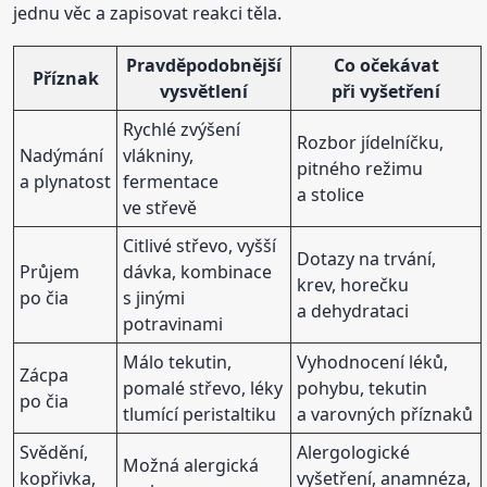
jednu věc a zapisovat reakci těla.
Pravděpodobnější
Co očekávat
Příznak
vysvětlení
při vyšetření
Rychlé zvýšení
Rozbor jídelníčku,
Nadýmání
vlákniny,
pitného režimu
a plynatost
fermentace
a stolice
ve střevě
Citlivé střevo, vyšší
Dotazy na trvání,
Průjem
dávka, kombinace
krev, horečku
po čia
s jinými
a dehydrataci
potravinami
Málo tekutin,
Vyhodnocení léků,
Zácpa
pomalé střevo, léky
pohybu, tekutin
po čia
tlumící peristaltiku
a varovných příznaků
Svědění,
Alergologické
Možná alergická
kopřivka,
vyšetření, anamnéza,