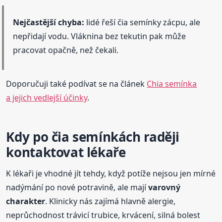
Nejčastější chyba:
lidé řeší čia semínky zácpu, ale
nepřidají vodu. Vláknina bez tekutin pak může
pracovat opačně, než čekali.
Doporučuji také podívat se na článek
Chia semínka
a jejich vedlejší účinky
.
Kdy po čia semínkách raději
kontaktovat lékaře
K lékaři je vhodné jít tehdy, když potíže nejsou jen mírné
nadýmání po nové potravině, ale mají
varovný
charakter
. Klinicky nás zajímá hlavně alergie,
neprůchodnost trávicí trubice, krvácení, silná bolest