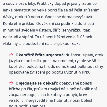
a souvislost s léky. Praktický dopad je jasný: zatímco
lehká plynatost po velké porci čia se dá řešit snížením
dávky, otok rtů nebo dušnost se doma nevyčkává.
Konkrétní příklad: člověk sní čia pudink a do třiceti
minut má svědění v ústech, šířící se vyrážku, tlak
na hrudi a sípání. To už není běžný vedlejší účinek
vlákniny, ale podezření na alergickou reakci.
Okamžitě řešte urgentně:
dušnost, sípání, otok
jazyka nebo hrdla, pocit na omdlení, rychle se šířící
kopřivka, bolest na hrudi, nemožnost polknout sliny,
opakované zvracení po pocitu uvíznutí v krku.
Objednejte se k lékaři:
opakované bolesti
břicha po čia, průjem trvající déle než několik dní,
zácpa nereagující na tekutiny a pohyb, krev
ve stolici, nevysvětlitelné hubnutí, noční bolesti,
nová potíž u seniora.