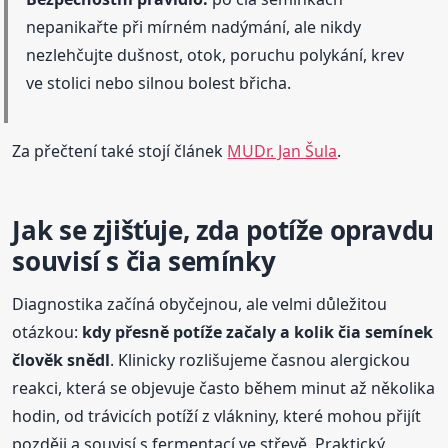
nepanikařte při mírném nadýmání, ale nikdy
nezlehčujte dušnost, otok, poruchu polykání, krev
ve stolici nebo silnou bolest břicha.
Za přečtení také stojí článek
MUDr. Jan Šula
.
Jak se zjišťuje, zda potíže opravdu
souvisí s čia semínky
Diagnostika začíná obyčejnou, ale velmi důležitou
otázkou:
kdy přesně potíže začaly a kolik čia semínek
člověk snědl
. Klinicky rozlišujeme časnou alergickou
reakci, která se objevuje často během minut až několika
hodin, od trávicích potíží z vlákniny, které mohou přijít
později a souvisí s fermentací ve střevě. Praktický