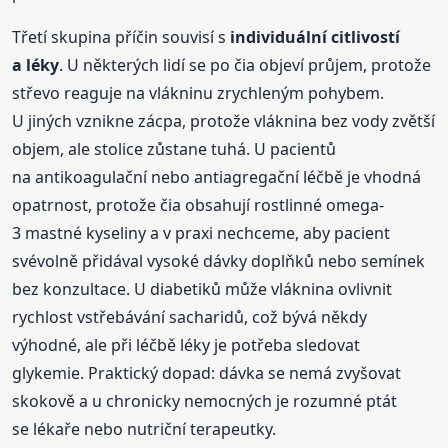
Třetí skupina příčin souvisí s
individuální citlivostí
a léky
. U některých lidí se po čia objeví průjem, protože
střevo reaguje na vlákninu zrychleným pohybem.
U jiných vznikne zácpa, protože vláknina bez vody zvětší
objem, ale stolice zůstane tuhá. U pacientů
na antikoagulační nebo antiagregační léčbě je vhodná
opatrnost, protože čia obsahují rostlinné omega-
3 mastné kyseliny a v praxi nechceme, aby pacient
svévolně přidával vysoké dávky doplňků nebo semínek
bez konzultace. U diabetiků může vláknina ovlivnit
rychlost vstřebávání sacharidů, což bývá někdy
výhodné, ale při léčbě léky je potřeba sledovat
glykemie. Praktický dopad: dávka se nemá zvyšovat
skokově a u chronicky nemocných je rozumné ptát
se lékaře nebo nutriční terapeutky.