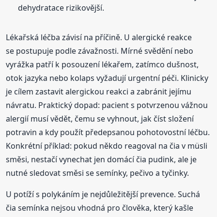
dehydratace rizikovější.
Lékařská léčba závisí na příčině. U alergické reakce
se postupuje podle závažnosti. Mírné svědění nebo
vyrážka patří k posouzení lékařem, zatímco dušnost,
otok jazyka nebo kolaps vyžadují urgentní péči. Klinicky
je cílem zastavit alergickou reakci a zabránit jejímu
návratu. Praktický dopad: pacient s potvrzenou vážnou
alergií musí vědět, čemu se vyhnout, jak číst složení
potravin a kdy použít předepsanou pohotovostní léčbu.
Konkrétní příklad: pokud někdo reagoval na čia v müsli
směsi, nestačí vynechat jen domácí čia pudink, ale je
nutné sledovat směsi se semínky, pečivo a tyčinky.
U potíží s polykáním je nejdůležitější prevence. Suchá
čia semínka nejsou vhodná pro člověka, který kašle