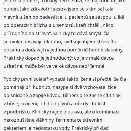
ještě čia pudink, a druhý den se diví, že mají břicho jako
buben. Jako zdravotní sestra jsem se s tím setkala
hlavně u žen po padesátce, u pacientů se zácpou, u lidí
po operacích břicha a u seniorů, kteří chtěli „něco
přírodního na střeva“. Klinicky to dává smysl: čia
semínka nasávají tekutinu, zvětšují objem střevního
obsahu a dodávají najednou poměrně hodně vlákniny.
Praktický dopad je jednoduchý: co je v malé dávce
užitečné, může být ve velké dávce nepříjemné.
Typický první scénář vypadá takto: žena si přečte, že čia
pomáhají při hubnutí, nasype si dvě vrchovaté lžíce
do snídaně a zapije kávou. Během dne začne cítit tlak
v břiše, kručení, odchod plynů a někdy i bolest
v podbřišku. Klinicky nejde o otravu, ale o kombinaci
nerozpuštěné vlákniny, fermentace střevními
bakteriemi a nedostatku vody. Praktický příklad