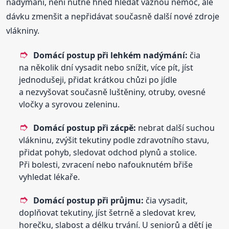
nadýmání, není nutné hned hledat vážnou nemoc, ale
dávku zmenšit a nepřidávat současně další nové zdroje
vlákniny.
Domácí postup při lehkém nadýmání:
čia
na několik dní vysadit nebo snížit, více pít, jíst
jednodušeji, přidat krátkou chůzi po jídle
a nezvyšovat současně luštěniny, otruby, ovesné
vločky a syrovou zeleninu.
Domácí postup při zácpě:
nebrat další suchou
vlákninu, zvýšit tekutiny podle zdravotního stavu,
přidat pohyb, sledovat odchod plynů a stolice.
Při bolesti, zvracení nebo nafouknutém břiše
vyhledat lékaře.
Domácí postup při průjmu:
čia vysadit,
doplňovat tekutiny, jíst šetrně a sledovat krev,
horečku, slabost a délku trvání. U seniorů a dětí je