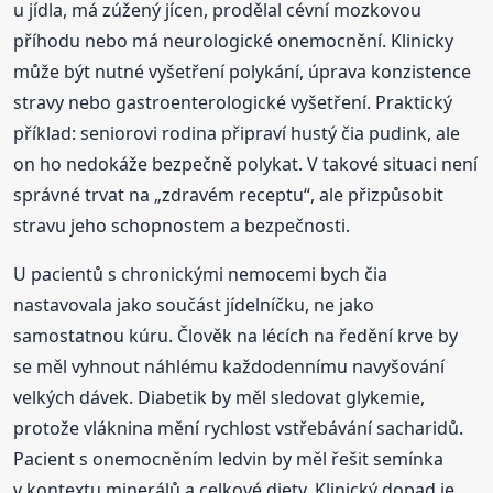
u jídla, má zúžený jícen, prodělal cévní mozkovou
příhodu nebo má neurologické onemocnění. Klinicky
může být nutné vyšetření polykání, úprava konzistence
stravy nebo gastroenterologické vyšetření. Praktický
příklad: seniorovi rodina připraví hustý čia pudink, ale
on ho nedokáže bezpečně polykat. V takové situaci není
správné trvat na „zdravém receptu“, ale přizpůsobit
stravu jeho schopnostem a bezpečnosti.
U pacientů s chronickými nemocemi bych čia
nastavovala jako součást jídelníčku, ne jako
samostatnou kúru. Člověk na lécích na ředění krve by
se měl vyhnout náhlému každodennímu navyšování
velkých dávek. Diabetik by měl sledovat glykemie,
protože vláknina mění rychlost vstřebávání sacharidů.
Pacient s onemocněním ledvin by měl řešit semínka
v kontextu minerálů a celkové diety. Klinický dopad je