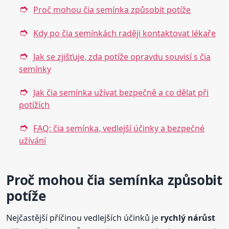
Proč mohou čia semínka způsobit potíže
Kdy po čia semínkách raději kontaktovat lékaře
Jak se zjišťuje, zda potíže opravdu souvisí s čia
semínky
Jak čia semínka užívat bezpečně a co dělat při
potížích
FAQ: čia semínka, vedlejší účinky a bezpečné
užívání
Proč mohou čia semínka způsobit
potíže
Nejčastější příčinou vedlejších účinků je
rychlý nárůst