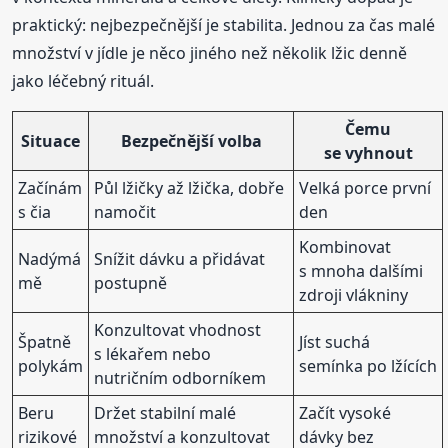
praktický: nejbezpečnější je stabilita. Jednou za čas malé
množství v jídle je něco jiného než několik lžic denně
jako léčebný rituál.
Čemu
Situace
Bezpečnější volba
se vyhnout
Začínám
Půl lžičky až lžička, dobře
Velká porce první
s čia
namočit
den
Kombinovat
Nadýmá
Snížit dávku a přidávat
s mnoha dalšími
mě
postupně
zdroji vlákniny
Konzultovat vhodnost
Špatně
Jíst suchá
s lékařem nebo
polykám
semínka po lžících
nutričním odborníkem
Beru
Držet stabilní malé
Začít vysoké
rizikové
množství a konzultovat
dávky bez