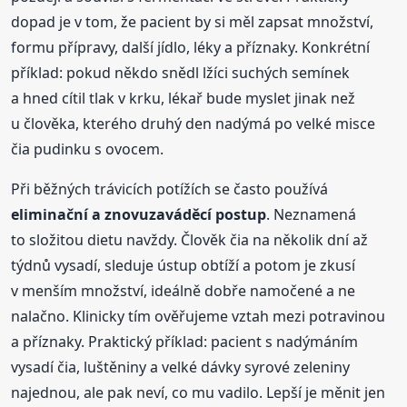
dopad je v tom, že pacient by si měl zapsat množství,
formu přípravy, další jídlo, léky a příznaky. Konkrétní
příklad: pokud někdo snědl lžíci suchých semínek
a hned cítil tlak v krku, lékař bude myslet jinak než
u člověka, kterého druhý den nadýmá po velké misce
čia pudinku s ovocem.
Při běžných trávicích potížích se často používá
eliminační a znovuzaváděcí postup
. Neznamená
to složitou dietu navždy. Člověk čia na několik dní až
týdnů vysadí, sleduje ústup obtíží a potom je zkusí
v menším množství, ideálně dobře namočené a ne
nalačno. Klinicky tím ověřujeme vztah mezi potravinou
a příznaky. Praktický příklad: pacient s nadýmáním
vysadí čia, luštěniny a velké dávky syrové zeleniny
najednou, ale pak neví, co mu vadilo. Lepší je měnit jen