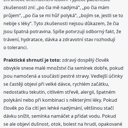
zkušenosti zní: „po čia mě nadýmá“, „po čia mám
průjem“, „po čia se mi hůř polyká“, „bojím se, jestli se to
nebije s léky“. Tyto zkušenosti nejsou důkazem, že čia
jsou špatná potravina. Spíše potvrzují odborný fakt, že
trávení, hydratace, dávka a zdravotní stav rozhodují
o toleranci.
Praktické shrnutí je toto:
zdravý dospělý člověk
obvykle snese malé množství čia semínek dobře, pokud
jsou namočená a součástí pestré stravy. Vedlejší účinky
se častěji objeví při velké dávce, rychlém začátku,
nedostatku tekutin, citlivém střevě, alergii, špatném
polykání nebo při kombinaci s některými léky. Pokud
člověk po čia cítí jen lehké nadýmání, většinou stačí
dávku snížit, semínka namáčet a přidat vodu. Pokud
se ale objeví dušnost, otok, bolest na hrudi, opakované