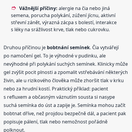
Vážnější příčiny:
alergie na čia nebo jiná
semena, porucha polykání, zúžení jícnu, aktivní
střevní zánět, výrazná zácpa s bolestí, interakce
s léky na srážlivost krve, tlak nebo cukrovku.
Druhou příčinou je
bobtnání semínek
. Čia vytvářejí
po namočení gel. To je výhodné v pudinku, ale
nevýhodné při polykání suchých semínek. Klinicky může
gel zvýšit pocit plnosti a zpomalit vstřebávání některých
živin, ale u rizikového člověka může zhoršit tlak v krku
nebo za hrudní kostí. Praktický příklad: pacient
s refluxem a občasným váznutím sousta si nasype
suchá semínka do úst a zapije je. Semínka mohou začít
bobtnat dříve, než projdou bezpečně dál, a pacient pak
popisuje pálení, tlak nebo nemožnost pořádně
polknout.