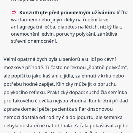
Konzultujte před pravidelným užíváním:
léčba
warfarinem nebo jinými léky na ředění krve,
antiagregační léčba, diabetes na lécích, nízký tlak,
onemocnění ledvin, poruchy polykání, zánětlivá
střevní onemocnění.
Velmi opatrná bych byla u seniorů a u lidí po cévní
mozkové příhodě. Ti často neřeknou „špatně polykám“,
ale popíší to jako kašlání u jídla, zalehnutí v krku nebo
potřebu hodně zapíjet. Klinicky může jít o poruchu
polykacího reflexu. Praktický dopad: suchá čia semínka
pro takového člověka nejsou vhodná. Konkrétní příklad
z praxe domácí péče: pacientka s Parkinsonovou
nemocí dostala od rodiny čia do jogurtu, ale semínka
nebyla dostatečně nabobtnalá. Začala pokašlávat a jídlo