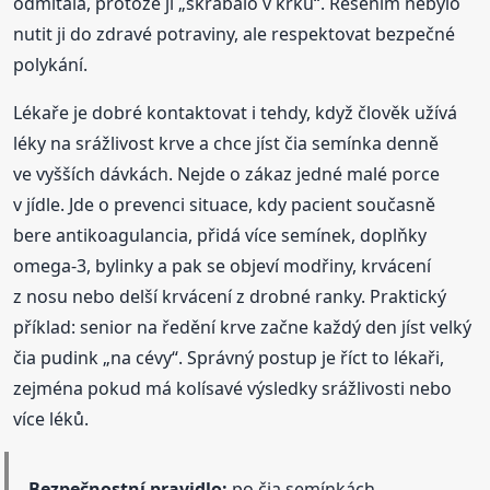
odmítala, protože jí „škrábalo v krku“. Řešením nebylo
nutit ji do zdravé potraviny, ale respektovat bezpečné
polykání.
Lékaře je dobré kontaktovat i tehdy, když člověk užívá
léky na srážlivost krve a chce jíst čia semínka denně
ve vyšších dávkách. Nejde o zákaz jedné malé porce
v jídle. Jde o prevenci situace, kdy pacient současně
bere antikoagulancia, přidá více semínek, doplňky
omega-3, bylinky a pak se objeví modřiny, krvácení
z nosu nebo delší krvácení z drobné ranky. Praktický
příklad: senior na ředění krve začne každý den jíst velký
čia pudink „na cévy“. Správný postup je říct to lékaři,
zejména pokud má kolísavé výsledky srážlivosti nebo
více léků.
Bezpečnostní pravidlo:
po čia semínkách