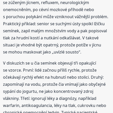
se zúženým jícnem, refluxem, neurologickým
onemocněním, po cévní mozkové příhodě nebo
s poruchou polykání může vzniknout vážnější problém.
Praktický příklad: senior se suchými ústy spolkl lžičku
semínek, zapil malým množstvím vody a pak popisoval
tlak za hrudní kostí a nutkání odkašlávat. V takové
situaci je vhodné být opatrný, protože potíže v jícnu
se mohou maskovat jako „uvízlé sousto“.
V diskuzích se u čia semínek objevují tři opakující
se vzorce. První: lidé začnou příliš rychle, protože
očekávají rychlý efekt na hubnutí nebo stolici. Druhý:
zapomínají na vodu, protože čia vnímají jako obyčejné
sypání do jogurtu, ne jako koncentrovaný zdroj
vlákniny. Třetí: ignorují léky a diagnózy, například
warfarin, antikoagulancia, léky na tlak, cukrovku nebo
chronické onemocnění ledvin. Typické pacientské