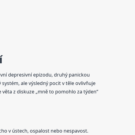
í
 první depresivní epizodu, druhý panickou
systém, ale výsledný pocit v těle ovlivňuje
 že věta z diskuze „mně to pomohlo za týden“
ucho v ústech, ospalost nebo nespavost.