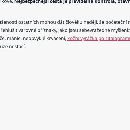
zikové.
Nejbezpečnější cesta je pravidelná kontrola, otev
 zkušenosti ostatních mohou dát člověku naději, že počáteč
řehlušit varovné příznaky, jako jsou sebevražedné myšlenk
če, mánie, neobvyklé krvácení,
kožní vyrážka po citalopramu
uze nestačí.