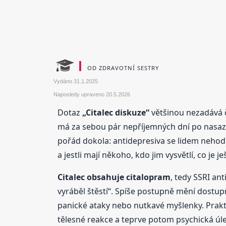
OD ZDRAVOTNÍ SESTRY
Vydáno
31.1.2025
Naposledy upraveno
20.5.2026
Dotaz
„Citalec diskuze“
většinou nezadává čl
má za sebou pár nepříjemných dní po nasazení,
pořád dokola: antidepresiva se lidem nehodno
a jestli mají někoho, kdo jim vysvětlí, co je 
Citalec obsahuje citalopram
, tedy SSRI an
vyráběl štěstí“. Spíše postupně mění dostup
panické ataky nebo nutkavé myšlenky. Prakti
tělesné reakce a teprve potom psychická úle