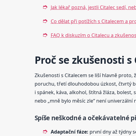
Jak lékař pozná, jestli Citalec sedí, n
Co dělat při potížích s Citalecem a p
FAQ k diskuzím o Citalecu a zkušeno
Proč se zkušenosti s 
Zkušenosti s Citalecem se liší hlavně proto, 
poruchu, třetí dlouhodobou úzkost, čtvrtý be
i spánek, káva, alkohol, štítná žláza, boles
nebo „mně bylo měsíc zle“ není univerzální n
Spíše neškodné a očekávatelné p
Adaptační fáze:
první dny až týdny s