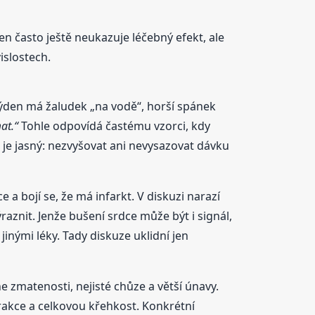
den často ještě neukazuje léčebný efekt, ale
islostech.
 týden má žaludek „na vodě“, horší spánek
at.“
Tohle odpovídá častému vzorci, kdy
d je jasný: nezvyšovat ani nevysazovat dávku
a bojí se, že má infarkt. V diskuzi narazí
raznit. Jenže bušení srdce může být i signál,
inými léky. Tady diskuze uklidní jen
ne zmatenosti, nejisté chůze a větší únavy.
terakce a celkovou křehkost. Konkrétní