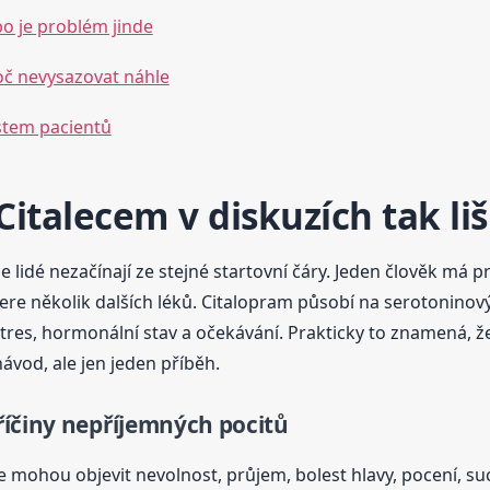
ebo je problém jinde
roč nevysazovat náhle
stem pacientů
Citalecem v diskuzích tak liš
že lidé nezačínají ze stejné startovní čáry. Jeden člověk má
re několik dalších léků. Citalopram působí na serotoninový 
t, stres, hormonální stav a očekávání. Prakticky to znamená,
ávod, ale jen jeden příběh.
říčiny nepříjemných pocitů
e mohou objevit nevolnost, průjem, bolest hlavy, pocení, s