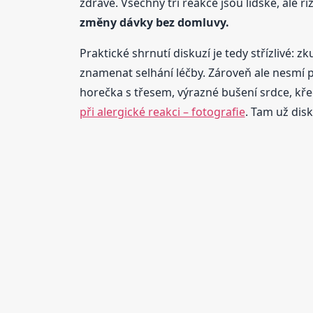
zdravě. Všechny tři reakce jsou lidské, ale ri
změny dávky bez domluvy.
Praktické shrnutí diskuzí je tedy střízlivé:
znamenat selhání léčby. Zároveň ale nesmí p
horečka s třesem, výrazné bušení srdce, kře
při alergické reakci – fotografie
. Tam už disk