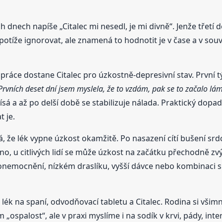
h dnech napíše „Citalec mi nesedl, je mi divně“. Jenže třetí 
tíže ignorovat, ale znamená to hodnotit je v čase a v souv
ě práce dostane Citalec pro úzkostně-depresivní stav. První
Prvních deset dní jsem myslela, že to vzdám, pak se to začalo lám
ísá a až po delší době se stabilizuje nálada. Praktický dopa
t je.
že lék vypne úzkost okamžitě. Po nasazení cítí bušení srdce 
o, u citlivých lidí se může úzkost na začátku přechodně zvý
 onemocnění, nízkém draslíku, vyšší dávce nebo kombinaci s j
 lék na spaní, odvodňovací tabletu a Citalec. Rodina si všim
 „ospalost“, ale v praxi myslíme i na sodík v krvi, pády, in