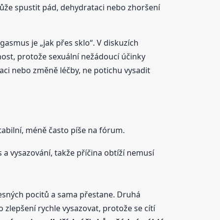
může spustit pád, dehydrataci nebo zhoršení
rgasmus je „jak přes sklo“. V diskuzích
nost, protože sexuální nežádoucí účinky
kaci nebo změně léčby, ne potichu vysadit
tabilní, méně často píše na fórum.
a vysazování, takže příčina obtíží nemusí
ělesných pocitů a sama přestane. Druhá
o zlepšení rychle vysazovat, protože se cítí