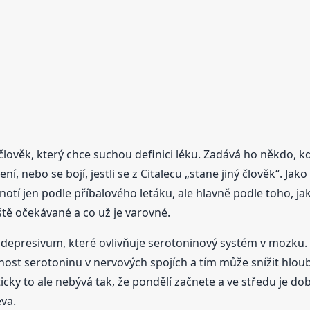
ověk, který chce suchou definici léku. Zadává ho někdo, kdo
 nebo se bojí, jestli se z Citalecu „stane jiný člověk“. Jako
tí jen podle příbalového letáku, ale hlavně podle toho, jak 
ještě očekávané a co už je varovné.
tidepresivum, které ovlivňuje serotoninový systém v mozku
nost serotoninu v nervových spojích a tím může snížit hlou
cky to ale nebývá tak, že pondělí začnete a ve středu je do
va.