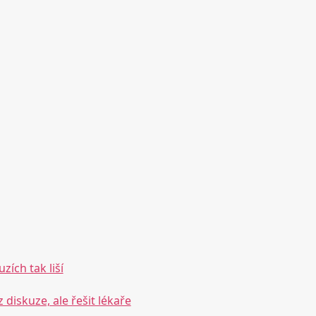
zích tak liší
diskuze, ale řešit lékaře