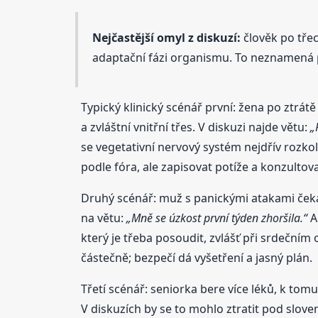
Nejčastější omyl z diskuzí:
člověk po třec
adaptační fázi organismu. To neznamená po
Typický klinický scénář první: žena po ztrát
a zvláštní vnitřní třes. V diskuzi najde větu:
„
se vegetativní nervový systém nejdřív rozkol
podle fóra, ale zapisovat potíže a konzultova
Druhý scénář: muž s panickými atakami čeká, 
na větu:
„Mně se úzkost první týden zhoršila.“
An
který je třeba posoudit, zvlášť při srdečním
částečně; bezpečí dá vyšetření a jasný plán.
Třetí scénář: seniorka bere více léků, k tomu
V diskuzích by se to mohlo ztratit pod slovem