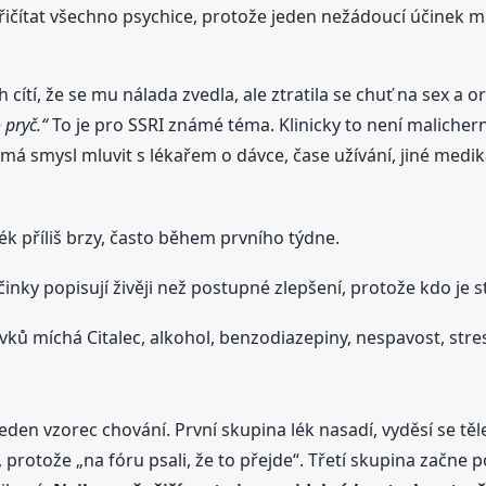
 přičítat všechno psychice, protože jeden nežádoucí účinek 
cítí, že se mu nálada zvedla, ale ztratila se chuť na sex a o
 pryč.“
To je pro SSRI známé téma. Klinicky to není malicher
 má smysl mluvit s lékařem o dávce, čase užívání, jiné medi
ék příliš brzy, často během prvního týdne.
nky popisují živěji než postupné zlepšení, protože kdo je s
ů míchá Citalec, alkohol, benzodiazepiny, nespavost, stres 
jeden vzorec chování. První skupina lék nasadí, vyděsí se t
, protože „na fóru psali, že to přejde“. Třetí skupina začne p