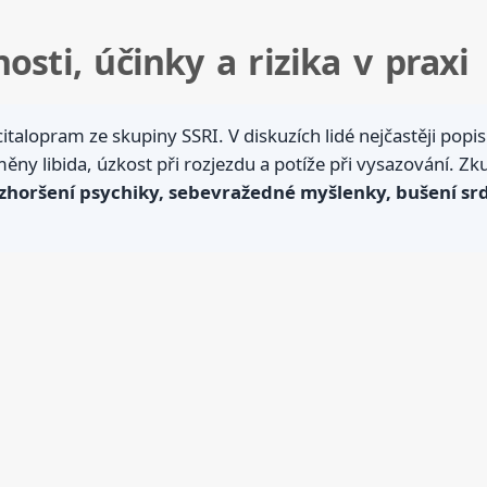
osti, účinky a rizika v praxi
citalopram ze skupiny SSRI. V diskuzích lidé nejčastěji popis
ěny libida, úzkost při rozjezdu a potíže při vysazování. Zku
t zhoršení psychiky, sebevražedné myšlenky, bušení sr