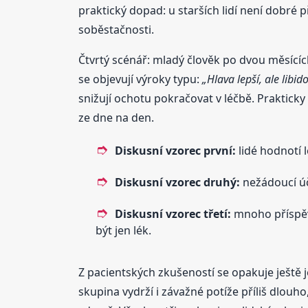
praktický dopad: u starších lidí není dobré
soběstačnosti.
Čtvrtý scénář: mladý člověk po dvou měsících 
se objevují výroky typu:
„Hlava lepší, ale libido
snižují ochotu pokračovat v léčbě. Prakticky
ze dne na den.
Diskusní vzorec první:
lidé hodnotí l
Diskusní vzorec druhý:
nežádoucí úči
Diskusní vzorec třetí:
mnoho příspěvk
být jen lék.
Z pacientských zkušeností se opakuje ještě 
skupina vydrží i závažné potíže příliš dlouho