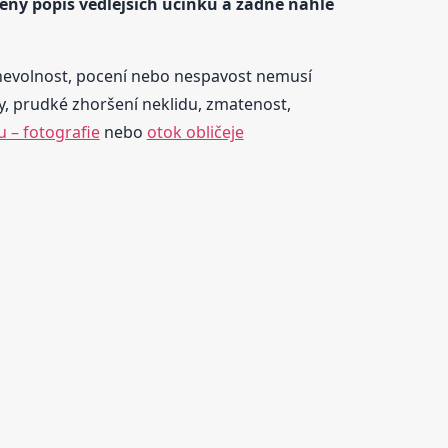
řený popis vedlejších účinků a žádné náhlé
ní nevolnost, pocení nebo nespavost nemusí
y, prudké zhoršení neklidu, zmatenost,
 – fotografie
nebo
otok obličeje