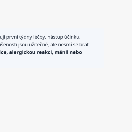
ují první týdny léčby, nástup účinku,
šenosti jsou užitečné, ale nesmí se brát
dce, alergickou reakci, mánii nebo