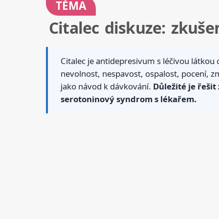
TÉMA
Citalec diskuze: zkušen
Citalec je antidepresivum s léčivou látkou 
nevolnost, nespavost, ospalost, pocení, zm
jako návod k dávkování.
Důležité je řeši
serotoninový syndrom s lékařem.