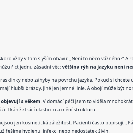
 skoro vždy v tom slyším obavu: „Není to něco vážného?“ A r
můžu říct jednu zásadní věc:
většina rýh na jazyku není n
prasklinky nebo záhyby na povrchu jazyka. Pokud si chcete 
 mají hlubší brázdy, jiné jen jemné linie. A obojí může být no
i objevují s věkem
. V domácí péči jsem to viděla mnohokrát 
i. Tkáně ztrácí elasticitu a mění strukturu.
jsou jen kosmetická záležitost. Pacienti často popisují: „Pálí
m už řešíme hygienu, infekci nebo nedostatek živin.