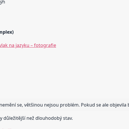
rýh
mplex)
vlak na jazyku – fotografie
emění se, většinou nejsou problém. Pokud se ale objevila b
y důležitější než dlouhodobý stav.