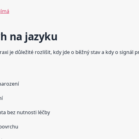
ajímá
ýh na jazyku
xi je důležité rozlišit, kdy jde o běžný stav a kdy o signál 
 narození
ní
ta bez nutnosti léčby
 povrchu