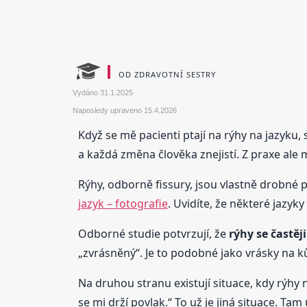
OD ZDRAVOTNÍ SESTRY
Vydáno
31.1.2025
Naposledy upraveno
15.4.2026
Když se mě pacienti ptají na rýhy na jazyku,
a každá změna člověka znejistí. Z praxe ale 
Rýhy, odborně fissury, jsou vlastně drobné 
jazyk – fotografie
. Uvidíte, že některé jazyky
Odborné studie potvrzují, že
rýhy se častěj
„zvrásněný“. Je to podobné jako vrásky na kůž
Na druhou stranu existují situace, kdy rýhy ne
se mi drží povlak.“ To už je jiná situace. Ta