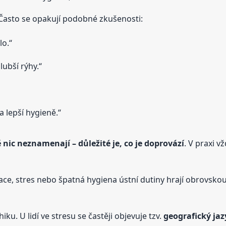
 Často se opakují podobné zkušenosti:
lo.“
lubší rýhy.“
a lepší hygieně.“
nic neznamenají – důležité je, co je doprovází
. V praxi v
atace, stres nebo špatná hygiena ústní dutiny hrají obrovskou
iku. U lidí ve stresu se častěji objevuje tzv.
geografický jaz