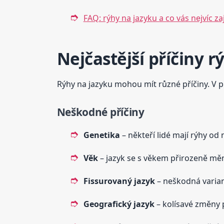
FAQ: rýhy na jazyku a co vás nejvíc z
Nejčastější příčiny r
Rýhy na jazyku mohou mít různé příčiny. V pra
Neškodné příčiny
Genetika
– někteří lidé mají rýhy od
Věk
– jazyk se s věkem přirozeně mě
Fissurovaný jazyk
– neškodná varian
Geografický jazyk
– kolísavé změny