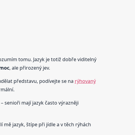
ozumím tomu. Jazyk je totiž dobře viditelný
emoc
, ale přirozený jev.
udělat představu, podívejte se na
rýhovaný
rmální.
– senioři mají jazyk často výrazněji
 mě jazyk, štípe při jídle a v těch rýhách