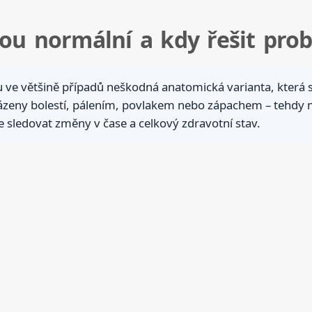
sou normální a kdy řešit pro
sou ve většině případů neškodná anatomická varianta, která
zeny bolestí, pálením, povlakem nebo zápachem – tehdy m
e sledovat změny v čase a celkový zdravotní stav.