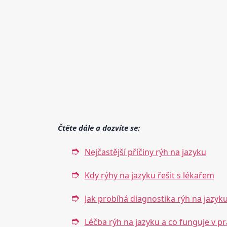
Čtěte dále a dozvíte se:
Nejčastější příčiny rýh na jazyku
Kdy rýhy na jazyku řešit s lékařem
Jak probíhá diagnostika rýh na jazyk
Léčba rýh na jazyku a co funguje v pr