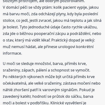
složitým přístrojem, ale dobrým pozorováním.
V domácí péči se vždy ptám: kolik pacient vypije, jakou
má barvu moči, zda odcházejí plyny, kdy byla poslední
stolice, co jedl, jestli zvracel, jakou má teplotu a jak silná
je bolest. Tyto jednoduché údaje často rychle ukážou,
zda jde o běžnou pooperační zácpu a podráždění, nebo
o stav, který má vidět lékař. Praktický dopad je velký:
muž nemusí hádat, ale přinese urologovi konkrétní
informace.
U moči se sleduje množství, barva, příměs krve,
sraženiny, zápach, pálení a schopnost se vymočit.
Po některých výkonech může být určitá příměs krve
očekávatelná, ale velké sraženiny, zástava močení nebo
náhlé zhoršení patří k varovným signálům. Pokud je
zavedený katétr, hodnotí se průtok do sáčku, barva
moči a bolest v podbřišku. Klinické vysvětlení je