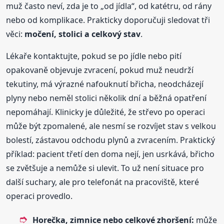
muž často neví, zda je to „od jídla“, od katétru, od rány
nebo od komplikace. Prakticky doporučuji sledovat tři
věci:
močení, stolici a celkový stav
.
Lékaře kontaktujte, pokud se po jídle nebo pití
opakovaně objevuje zvracení, pokud muž neudrží
tekutiny, má výrazné nafouknutí břicha, neodcházejí
plyny nebo neměl stolici několik dní a běžná opatření
nepomáhají. Klinicky je důležité, že střevo po operaci
může být zpomalené, ale nesmí se rozvíjet stav s velkou
bolestí, zástavou odchodu plynů a zvracením. Praktický
příklad: pacient třetí den doma nejí, jen usrkává, břicho
se zvětšuje a nemůže si ulevit. To už není situace pro
další suchary, ale pro telefonát na pracoviště, které
operaci provedlo.
Horečka, zimnice nebo celkové zhoršení:
může