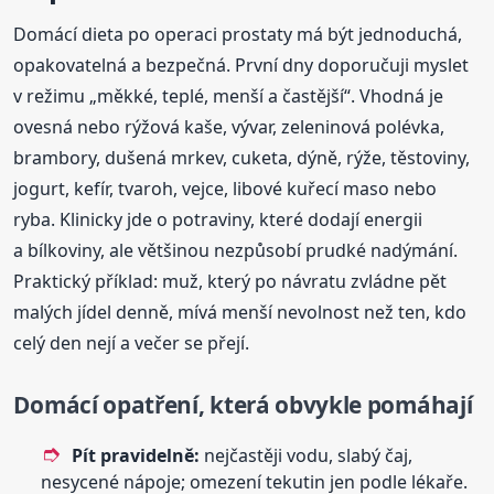
Domácí dieta po operaci prostaty má být jednoduchá,
opakovatelná a bezpečná. První dny doporučuji myslet
v režimu „měkké, teplé, menší a častější“. Vhodná je
ovesná nebo rýžová kaše, vývar, zeleninová polévka,
brambory, dušená mrkev, cuketa, dýně, rýže, těstoviny,
jogurt, kefír, tvaroh, vejce, libové kuřecí maso nebo
ryba. Klinicky jde o potraviny, které dodají energii
a bílkoviny, ale většinou nezpůsobí prudké nadýmání.
Praktický příklad: muž, který po návratu zvládne pět
malých jídel denně, mívá menší nevolnost než ten, kdo
celý den nejí a večer se přejí.
Domácí opatření, která obvykle pomáhají
Pít pravidelně:
nejčastěji vodu, slabý čaj,
nesycené nápoje; omezení tekutin jen podle lékaře.