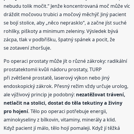
nebudu tolik močit.“ Jenže koncentrovaná moč může víc
dráždit močovou trubici a močový měchýř. Jiný pacient
se bojí stolice, aby „něco neprasklo“, a začne jíst suché
rohlíky, piškoty a minimum zeleniny. Výsledek bývá
zácpa, tlak v podbřišku, špatný spánek a pocit, že
se zotavení zhoršuje.
Po operaci prostaty může jít o různé zákroky: radikální
prostatektomii kvůli nádoru prostaty, TURP
při zvětšené prostatě, laserový výkon nebo jiný
endoskopický zákrok. Přesný režim vždy určuje urolog,
ale výživový princip je podobný:
nezatěžovat trávení,
netlačit na stolici, dostat do těla tekutiny a živiny
pro hojení
. Tělo po operaci potřebuje energii,
aminokyseliny z bílkovin, vitaminy, minerály a klid.
Když pacient jí málo, tělo hojí pomaleji. Když jí těžká