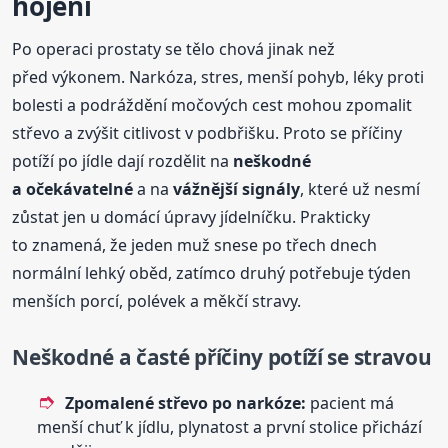
hojení
Po operaci prostaty se tělo chová jinak než
před výkonem. Narkóza, stres, menší pohyb, léky proti
bolesti a podráždění močových cest mohou zpomalit
střevo a zvýšit citlivost v podbřišku. Proto se příčiny
potíží po jídle dají rozdělit na
neškodné
a očekávatelné
a na
vážnější signály
, které už nesmí
zůstat jen u domácí úpravy jídelníčku. Prakticky
to znamená, že jeden muž snese po třech dnech
normální lehký oběd, zatímco druhý potřebuje týden
menších porcí, polévek a měkčí stravy.
Neškodné a časté příčiny potíží se stravou
Zpomalené střevo po narkóze:
pacient má
menší chuť k jídlu, plynatost a první stolice přichází