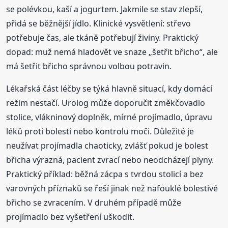
se polévkou, kaší a jogurtem. Jakmile se stav zlepší,
přidá se běžnější jídlo. Klinické vysvětlení: střevo
potřebuje čas, ale tkáně potřebují živiny. Praktický
dopad: muž nemá hladovět ve snaze „šetřit břicho“, ale
má šetřit břicho správnou volbou potravin.
Lékařská část léčby se týká hlavně situací, kdy domácí
režim nestačí. Urolog může doporučit změkčovadlo
stolice, vlákninový doplněk, mírné projímadlo, úpravu
léků proti bolesti nebo kontrolu moči. Důležité je
neužívat projímadla chaoticky, zvlášť pokud je bolest
břicha výrazná, pacient zvrací nebo neodcházejí plyny.
Praktický příklad: běžná zácpa s tvrdou stolicí a bez
varovných příznaků se řeší jinak než nafouklé bolestivé
břicho se zvracením. V druhém případě může
projímadlo bez vyšetření uškodit.