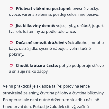
Přidávat vlákninu postupně:
ovesné vločky,
ovoce, vařená zelenina, později celozrnné pečivo.
Jíst bílkoviny denně:
vejce, ryby, drůbež, jogurt,
tvaroh, luštěniny až podle tolerance.
Dočasně omezit dráždivé věci:
alkohol, mnoho
kávy, ostrá jídla, sycené nápoje a velmi tučné
pokrmy.
Chodit krátce a často:
pohyb podporuje střevo
a snižuje riziko zácpy.
Velmi praktická je skladba talíře: polovina lehce
stravitelné zeleniny, čtvrtina přílohy a čtvrtina bílkoviny.
Po operaci ale není nutné držet tuto skladbu násilně
hned první den. Pokud je žaludek citlivý, začíná