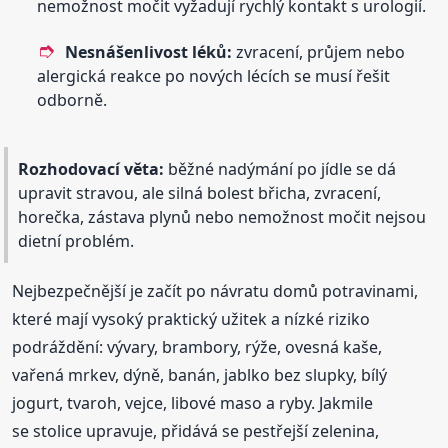
nemožnost močit vyžadují rychlý kontakt s urologií.
Nesnášenlivost léků:
zvracení, průjem nebo
alergická reakce po nových lécích se musí řešit
odborně.
Rozhodovací věta:
běžné nadýmání po jídle se dá
upravit stravou, ale silná bolest břicha, zvracení,
horečka, zástava plynů nebo nemožnost močit nejsou
dietní problém.
Nejbezpečnější je začít po návratu domů potravinami,
které mají vysoký praktický užitek a nízké riziko
podráždění: vývary, brambory, rýže, ovesná kaše,
vařená mrkev, dýně, banán, jablko bez slupky, bílý
jogurt, tvaroh, vejce, libové maso a ryby. Jakmile
se stolice upravuje, přidává se pestřejší zelenina,