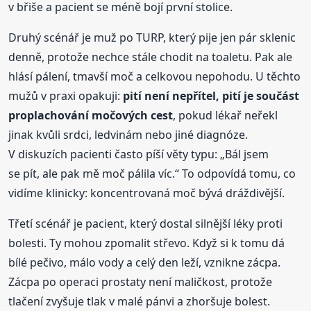
v břiše a pacient se méně bojí první stolice.
Druhý scénář je muž po TURP, který pije jen pár sklenic
denně, protože nechce stále chodit na toaletu. Pak ale
hlásí pálení, tmavší moč a celkovou nepohodu. U těchto
mužů v praxi opakuji:
pití není nepřítel, pití je součást
proplachování močových cest
, pokud lékař neřekl
jinak kvůli srdci, ledvinám nebo jiné diagnóze.
V diskuzích pacienti často píší věty typu: „Bál jsem
se pít, ale pak mě moč pálila víc.“ To odpovídá tomu, co
vidíme klinicky: koncentrovaná moč bývá dráždivější.
Třetí scénář je pacient, který dostal silnější léky proti
bolesti. Ty mohou zpomalit střevo. Když si k tomu dá
bílé pečivo, málo vody a celý den leží, vznikne zácpa.
Zácpa po operaci prostaty není maličkost, protože
tlačení zvyšuje tlak v malé pánvi a zhoršuje bolest.