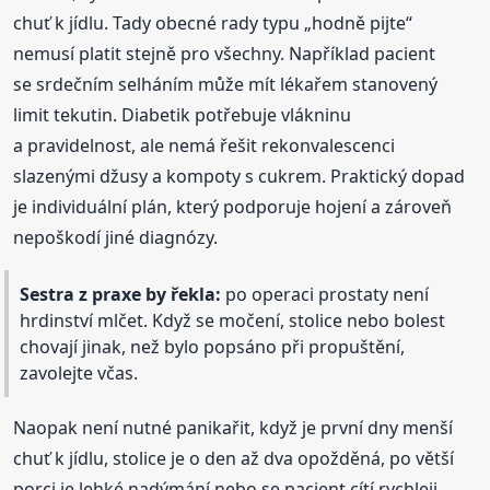
chuť k jídlu. Tady obecné rady typu „hodně pijte“
nemusí platit stejně pro všechny. Například pacient
se srdečním selháním může mít lékařem stanovený
limit tekutin. Diabetik potřebuje vlákninu
a pravidelnost, ale nemá řešit rekonvalescenci
slazenými džusy a kompoty s cukrem. Praktický dopad
je individuální plán, který podporuje hojení a zároveň
nepoškodí jiné diagnózy.
Sestra z praxe by řekla:
po operaci prostaty není
hrdinství mlčet. Když se močení, stolice nebo bolest
chovají jinak, než bylo popsáno při propuštění,
zavolejte včas.
Naopak není nutné panikařit, když je první dny menší
chuť k jídlu, stolice je o den až dva opožděná, po větší
porci je lehké nadýmání nebo se pacient cítí rychleji