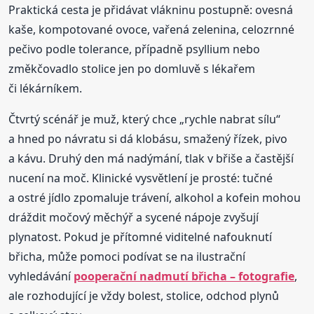
Praktická cesta je přidávat vlákninu postupně: ovesná
kaše, kompotované ovoce, vařená zelenina, celozrnné
pečivo podle tolerance, případně psyllium nebo
změkčovadlo stolice jen po domluvě s lékařem
či lékárníkem.
Čtvrtý scénář je muž, který chce „rychle nabrat sílu“
a hned po návratu si dá klobásu, smažený řízek, pivo
a kávu. Druhý den má nadýmání, tlak v břiše a častější
nucení na moč. Klinické vysvětlení je prosté: tučné
a ostré jídlo zpomaluje trávení, alkohol a kofein mohou
dráždit močový měchýř a sycené nápoje zvyšují
plynatost. Pokud je přítomné viditelné nafouknutí
břicha, může pomoci podívat se na ilustrační
vyhledávání
pooperační nadmutí břicha – fotografie
,
ale rozhodující je vždy bolest, stolice, odchod plynů