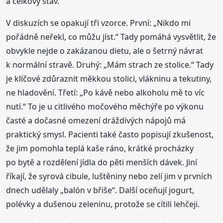
a celkový stav.
V diskuzích se opakují tři vzorce. První: „Nikdo mi
pořádně neřekl, co můžu jíst.“ Tady pomáhá vysvětlit, že
obvykle nejde o zakázanou dietu, ale o šetrný návrat
k normální stravě. Druhý: „Mám strach ze stolice.“ Tady
je klíčové zdůraznit měkkou stolici, vlákninu a tekutiny,
ne hladovění. Třetí: „Po kávě nebo alkoholu mě to víc
nutí.“ To je u citlivého močového měchýře po výkonu
časté a dočasné omezení dráždivých nápojů má
praktický smysl. Pacienti také často popisují zkušenost,
že jim pomohla teplá kaše ráno, krátké procházky
po bytě a rozdělení jídla do pěti menších dávek. Jiní
říkají, že syrová cibule, luštěniny nebo zelí jim v prvních
dnech udělaly „balón v břiše“. Další oceňují jogurt,
polévky a dušenou zeleninu, protože se cítili lehčeji.