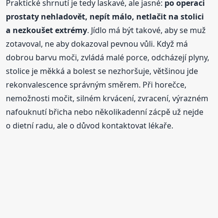
Praktické shrnutí je tedy laskavé, ale jasné:
po operaci
prostaty nehladovět, nepít málo, netlačit na stolici
a nezkoušet extrémy
. Jídlo má být takové, aby se muž
zotavoval, ne aby dokazoval pevnou vůli. Když má
dobrou barvu moči, zvládá malé porce, odcházejí plyny,
stolice je měkká a bolest se nezhoršuje, většinou jde
rekonvalescence správným směrem. Při horečce,
nemožnosti močit, silném krvácení, zvracení, výrazném
nafouknutí břicha nebo několikadenní zácpě už nejde
o dietní radu, ale o důvod kontaktovat lékaře.