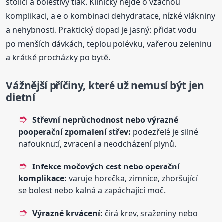
stolici a bolestivý tlak. Klinicky nejde o vzácnou
komplikaci, ale o kombinaci dehydratace, nízké vlákniny
a nehybnosti. Praktický dopad je jasný: přidat vodu
po menších dávkách, teplou polévku, vařenou zeleninu
a krátké procházky po bytě.
Vážnější příčiny, které už nemusí být jen
dietní
Střevní neprůchodnost nebo výrazné
pooperační zpomalení střev:
podezřelé je silné
nafouknutí, zvracení a neodcházení plynů.
Infekce močových cest nebo operační
komplikace:
varuje horečka, zimnice, zhoršující
se bolest nebo kalná a zapáchající moč.
Výrazné krvácení:
čirá krev, sraženiny nebo