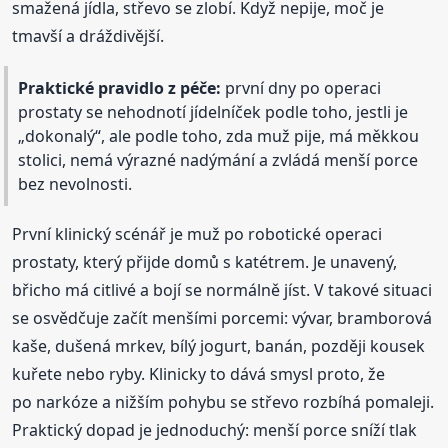
smažená jídla, střevo se zlobí. Když nepije, moč je
tmavší a dráždivější.
Praktické pravidlo z péče:
první dny po operaci
prostaty se nehodnotí jídelníček podle toho, jestli je
„dokonalý“, ale podle toho, zda muž pije, má měkkou
stolici, nemá výrazné nadýmání a zvládá menší porce
bez nevolnosti.
První klinický scénář je muž po robotické operaci
prostaty, který přijde domů s katétrem. Je unavený,
břicho má citlivé a bojí se normálně jíst. V takové situaci
se osvědčuje začít menšími porcemi: vývar, bramborová
kaše, dušená mrkev, bílý jogurt, banán, později kousek
kuřete nebo ryby. Klinicky to dává smysl proto, že
po narkóze a nižším pohybu se střevo rozbíhá pomaleji.
Praktický dopad je jednoduchý: menší porce sníží tlak