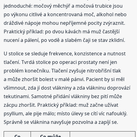
jednoduché: močový měchýř a močová trubice jsou
po výkonu citlivé a koncentrovaná moč, alkohol nebo
dráždivé nápoje mohou nepříjemné pocity zvýraznit.
Praktický příklad: po dvou kávách má muž častější
nucení a pálení, po vodě a slabém čaji se stav zklidní.
U stolice se sleduje frekvence, konzistence a nutnost
tlačení. Tvrdá stolice po operaci prostaty není jen
problém konečníku. Tlačení zvyšuje nitrobřišní tlak
a může zhoršit bolest v malé pánvi. Pacient by si měl
všimnout, zda jí dost vlákniny a zda vlákninu doprovází
tekutinami. Samotné přidání vlákniny bez pití může
zácpu zhoršit. Praktický příklad: muž začne užívat
psyllium, ale pije málo; místo úlevy se cítí víc nafouklý.
Správně se vláknina navyšuje pozvolna a zapíjí se.
Co
Co může