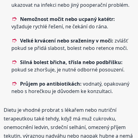
ukazovat na infekci nebo jiný pooperační problém.
Nemožnost močit nebo ucpaný katétr:
vyžaduje rychlé řešení, ne čekání do rána.
Velké krvácení nebo sraženiny v moči:
zvlášť
pokud se přidá slabost, bolest nebo retence moči.
Silná bolest břicha, třísla nebo podbřišku:
pokud se zhoršuje, je nutné odborné posouzení.
Průjem po antibiotikách:
vodnatý, opakovaný
nebo s horečkou je důvodem ke konzultaci.
Dietu je vhodné probrat s lékařem nebo nutriční
terapeutkou také tehdy, když má muž cukrovku,
onemocnění ledvin, srdeční selhání, omezený příjem
tekutin, výraznou nadváhu nebo naopak hubne a nemá