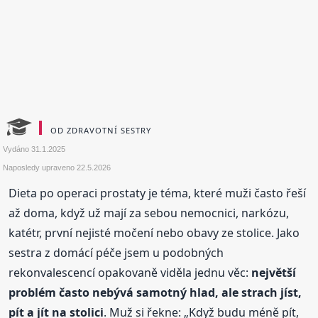
OD ZDRAVOTNÍ SESTRY
Vydáno
31.1.2025
Naposledy upraveno
22.5.2026
Dieta po operaci prostaty je téma, které muži často řeší
až doma, když už mají za sebou nemocnici, narkózu,
katétr, první nejisté močení nebo obavy ze stolice. Jako
sestra z domácí péče jsem u podobných
rekonvalescencí opakovaně viděla jednu věc:
největší
problém často nebývá samotný hlad, ale strach jíst,
pít a jít na stolici
. Muž si řekne: „Když budu méně pít,