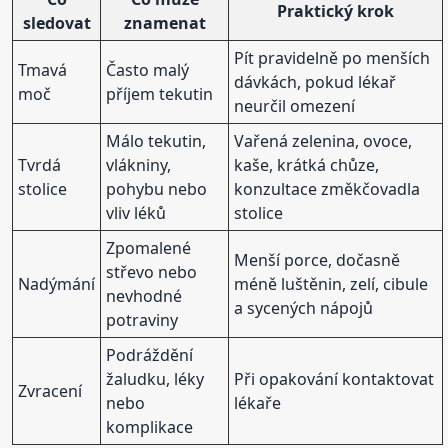
Praktický krok
sledovat
znamenat
Pít pravidelně po menších
Tmavá
Často malý
dávkách, pokud lékař
moč
příjem tekutin
neurčil omezení
Málo tekutin,
Vařená zelenina, ovoce,
Tvrdá
vlákniny,
kaše, krátká chůze,
stolice
pohybu nebo
konzultace změkčovadla
vliv léků
stolice
Zpomalené
Menší porce, dočasně
střevo nebo
Nadýmání
méně luštěnin, zelí, cibule
nevhodné
a sycených nápojů
potraviny
Podráždění
žaludku, léky
Při opakování kontaktovat
Zvracení
nebo
lékaře
komplikace