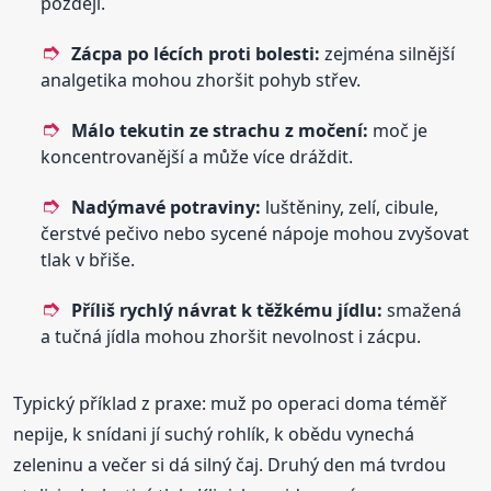
později.
Zácpa po lécích proti bolesti:
zejména silnější
analgetika mohou zhoršit pohyb střev.
Málo tekutin ze strachu z močení:
moč je
koncentrovanější a může více dráždit.
Nadýmavé potraviny:
luštěniny, zelí, cibule,
čerstvé pečivo nebo sycené nápoje mohou zvyšovat
tlak v břiše.
Příliš rychlý návrat k těžkému jídlu:
smažená
a tučná jídla mohou zhoršit nevolnost i zácpu.
Typický příklad z praxe: muž po operaci doma téměř
nepije, k snídani jí suchý rohlík, k obědu vynechá
zeleninu a večer si dá silný čaj. Druhý den má tvrdou