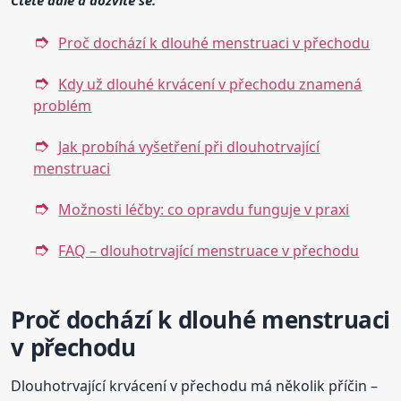
Proč dochází k dlouhé menstruaci v přechodu
Kdy už dlouhé krvácení v přechodu znamená
problém
Jak probíhá vyšetření při dlouhotrvající
menstruaci
Možnosti léčby: co opravdu funguje v praxi
FAQ – dlouhotrvající menstruace v přechodu
Proč dochází k dlouhé menstruaci
v přechodu
Dlouhotrvající krvácení v přechodu má několik příčin –