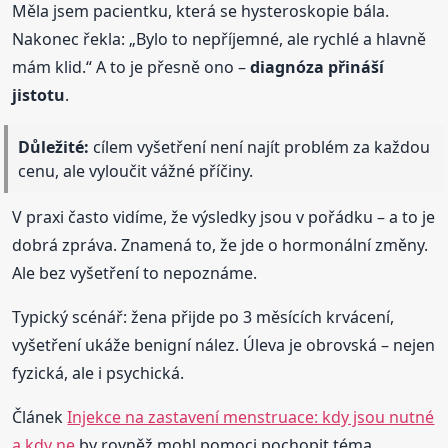
Měla jsem pacientku, která se hysteroskopie bála.
Nakonec řekla: „Bylo to nepříjemné, ale rychlé a hlavně
mám klid.“ A to je přesně ono –
diagnóza přináší
jistotu
.
Důležité:
cílem vyšetření není najít problém za každou
cenu, ale vyloučit vážné příčiny.
V praxi často vidíme, že výsledky jsou v pořádku – a to je
dobrá zpráva. Znamená to, že jde o hormonální změny.
Ale bez vyšetření to nepoznáme.
Typický scénář: žena přijde po 3 měsících krvácení,
vyšetření ukáže benigní nález. Úleva je obrovská – nejen
fyzická, ale i psychická.
Článek
Injekce na zastavení menstruace: kdy jsou nutné
a kdy ne
by rovněž mohl pomoci pochopit téma