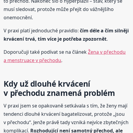
to přechod. Nakonec šlo o hyperplazii – stav, který se
musí sledovat, protože může přejít do vážnějšího
onemocnění.
V praxi platí jednoduché pravidlo:
čím déle a čím silněji
krvácení trvá, tím více je potřeba zpozornět
.
Doporučuji také podívat se na článek
Žena v přechodu
a menstruace v přechodu
.
Kdy už dlouhé krvácení
v přechodu znamená problém
V praxi jsem se opakovaně setkávala s tím, že ženy mají
tendenci dlouhé krvácení bagatelizovat, protože „jsou
v přechodu“. Jenže právě tady vzniká nejvíce zbytečných
komplikací.
Rozhodující není samotný přechod, ale