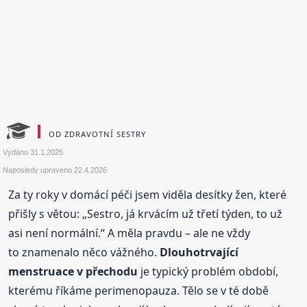
OD ZDRAVOTNÍ SESTRY
Vydáno
31.1.2025
Naposledy upraveno
22.4.2026
Za ty roky v domácí péči jsem viděla desítky žen, které
přišly s větou: „Sestro, já krvácím už třetí týden, to už
asi není normální.“ A měla pravdu – ale ne vždy
to znamenalo něco vážného.
Dlouhotrvající
menstruace v přechodu
je typický problém období,
kterému říkáme perimenopauza. Tělo se v té době