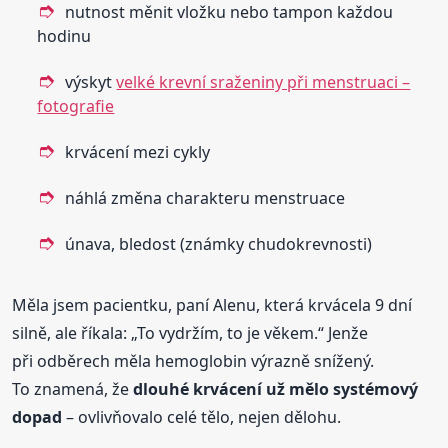
nutnost měnit vložku nebo tampon každou
hodinu
výskyt
velké krevní sraženiny při menstruaci –
fotografie
krvácení mezi cykly
náhlá změna charakteru menstruace
únava, bledost (známky chudokrevnosti)
Měla jsem pacientku, paní Alenu, která krvácela 9 dní
silně, ale říkala: „To vydržím, to je věkem.“ Jenže
při odběrech měla hemoglobin výrazně snížený.
To znamená, že
dlouhé krvácení už mělo systémový
dopad
– ovlivňovalo celé tělo, nejen dělohu.