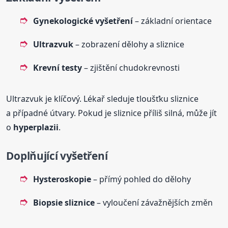
Gynekologické vyšetření
– základní orientace
Ultrazvuk
– zobrazení dělohy a sliznice
Krevní testy
– zjištění chudokrevnosti
Ultrazvuk je klíčový. Lékař sleduje tloušťku sliznice
a případné útvary. Pokud je sliznice příliš silná, může jít
o
hyperplazii
.
Doplňující vyšetření
Hysteroskopie
– přímý pohled do dělohy
Biopsie sliznice
– vyloučení závažnějších změn