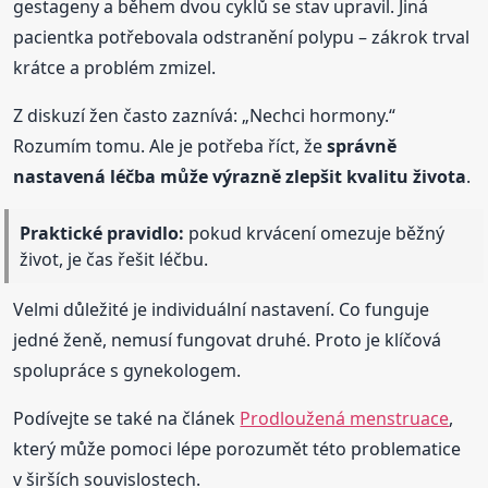
gestageny a během dvou cyklů se stav upravil. Jiná
pacientka potřebovala odstranění polypu – zákrok trval
krátce a problém zmizel.
Z diskuzí žen často zaznívá: „Nechci hormony.“
Rozumím tomu. Ale je potřeba říct, že
správně
nastavená léčba může výrazně zlepšit kvalitu života
.
Praktické pravidlo:
pokud krvácení omezuje běžný
život, je čas řešit léčbu.
Velmi důležité je individuální nastavení. Co funguje
jedné ženě, nemusí fungovat druhé. Proto je klíčová
spolupráce s gynekologem.
Podívejte se také na článek
Prodloužená menstruace
,
který může pomoci lépe porozumět této problematice
v širších souvislostech.