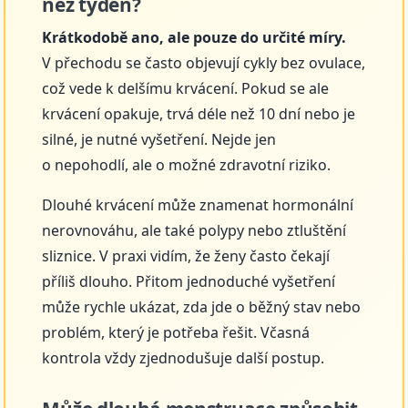
než týden?
Krátkodobě ano, ale pouze do určité míry.
V přechodu se často objevují cykly bez ovulace,
což vede k delšímu krvácení. Pokud se ale
krvácení opakuje, trvá déle než 10 dní nebo je
silné, je nutné vyšetření. Nejde jen
o nepohodlí, ale o možné zdravotní riziko.
Dlouhé krvácení může znamenat hormonální
nerovnováhu, ale také polypy nebo ztluštění
sliznice. V praxi vidím, že ženy často čekají
příliš dlouho. Přitom jednoduché vyšetření
může rychle ukázat, zda jde o běžný stav nebo
problém, který je potřeba řešit. Včasná
kontrola vždy zjednodušuje další postup.