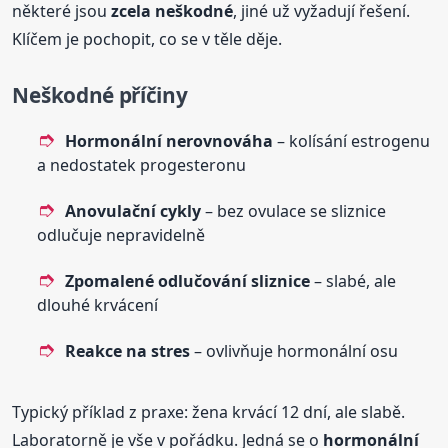
některé jsou
zcela neškodné
, jiné už vyžadují řešení.
Klíčem je pochopit, co se v těle děje.
Neškodné příčiny
Hormonální nerovnováha
– kolísání estrogenu
a nedostatek progesteronu
Anovulační cykly
– bez ovulace se sliznice
odlučuje nepravidelně
Zpomalené odlučování sliznice
– slabé, ale
dlouhé krvácení
Reakce na stres
– ovlivňuje hormonální osu
Typický příklad z praxe: žena krvácí 12 dní, ale slabě.
Laboratorně je vše v pořádku. Jedná se o
hormonální