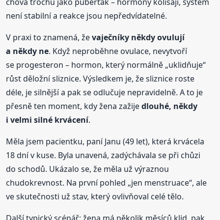
chová trochu jako puberťák – hormony kolísají, systém
není stabilní a reakce jsou nepředvídatelné.
V praxi to znamená, že
vaječníky někdy ovulují
a někdy ne
. Když neproběhne ovulace, nevytvoří
se progesteron – hormon, který normálně „uklidňuje“
růst děložní sliznice. Výsledkem je, že sliznice roste
déle, je silnější a pak se odlučuje nepravidelně. A to je
přesně ten moment, kdy žena zažije
dlouhé, někdy
i velmi silné krvácení
.
Měla jsem pacientku, paní Janu (49 let), která krvácela
18 dní v kuse. Byla unavená, zadýchávala se při chůzi
do schodů. Ukázalo se, že měla už výraznou
chudokrevnost. Na první pohled „jen menstruace“, ale
ve skutečnosti už stav, který ovlivňoval celé tělo.
Další typický scénář: žena má několik měsíců klid, pak