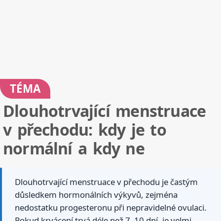
TÉMA
Dlouhotrvající menstruace
v přechodu: kdy je to
normální a kdy ne
Dlouhotrvající menstruace v přechodu je častým
důsledkem hormonálních výkyvů, zejména
nedostatku progesteronu při nepravidelné ovulaci.
Pokud krvácení trvá déle než 7–10 dní, je velmi