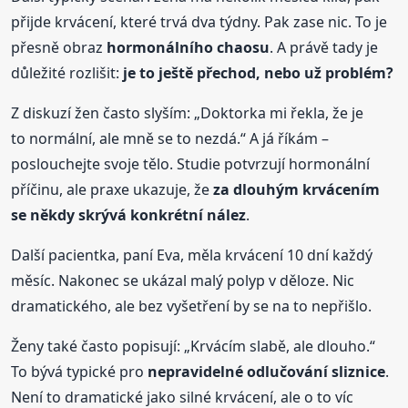
přijde krvácení, které trvá dva týdny. Pak zase nic. To je
přesně obraz
hormonálního chaosu
. A právě tady je
důležité rozlišit:
je to ještě přechod, nebo už problém?
Z diskuzí žen často slyším: „Doktorka mi řekla, že je
to normální, ale mně se to nezdá.“ A já říkám –
poslouchejte svoje tělo. Studie potvrzují hormonální
příčinu, ale praxe ukazuje, že
za dlouhým krvácením
se někdy skrývá konkrétní nález
.
Další pacientka, paní Eva, měla krvácení 10 dní každý
měsíc. Nakonec se ukázal malý polyp v děloze. Nic
dramatického, ale bez vyšetření by se na to nepřišlo.
Ženy také často popisují: „Krvácím slabě, ale dlouho.“
To bývá typické pro
nepravidelné odlučování sliznice
.
Není to dramatické jako silné krvácení, ale o to víc