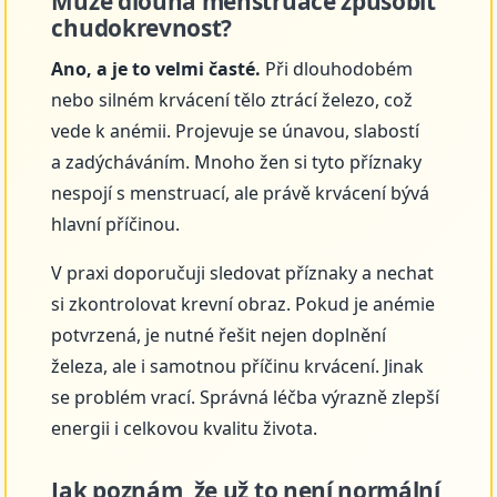
Může dlouhá menstruace způsobit
chudokrevnost?
Ano, a je to velmi časté.
Při dlouhodobém
nebo silném krvácení tělo ztrácí železo, což
vede k anémii. Projevuje se únavou, slabostí
a zadýcháváním. Mnoho žen si tyto příznaky
nespojí s menstruací, ale právě krvácení bývá
hlavní příčinou.
V praxi doporučuji sledovat příznaky a nechat
si zkontrolovat krevní obraz. Pokud je anémie
potvrzená, je nutné řešit nejen doplnění
železa, ale i samotnou příčinu krvácení. Jinak
se problém vrací. Správná léčba výrazně zlepší
energii i celkovou kvalitu života.
Jak poznám, že už to není normální