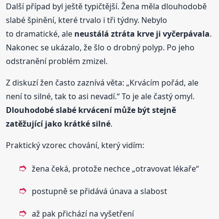
Další případ byl ještě typičtější. Žena měla dlouhodobě
slabé špinění, které trvalo i tři týdny. Nebylo
to dramatické, ale
neustálá ztráta krve ji vyčerpávala
.
Nakonec se ukázalo, že šlo o drobný polyp. Po jeho
odstranění problém zmizel.
Z diskuzí žen často zaznívá věta: „Krvácím pořád, ale
není to silné, tak to asi nevadí.“ To je ale častý omyl.
Dlouhodobé slabé krvácení může být stejně
zatěžující jako krátké silné
.
Praktický vzorec chování, který vidím:
žena čeká, protože nechce „otravovat lékaře“
postupně se přidává únava a slabost
až pak přichází na vyšetření