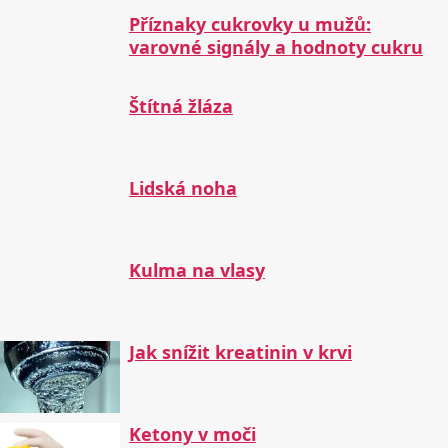
Příznaky cukrovky u mužů:
varovné signály a hodnoty cukru
Štítná žláza
Lidská noha
Kulma na vlasy
Jak snížit kreatinin v krvi
Ketony v moči