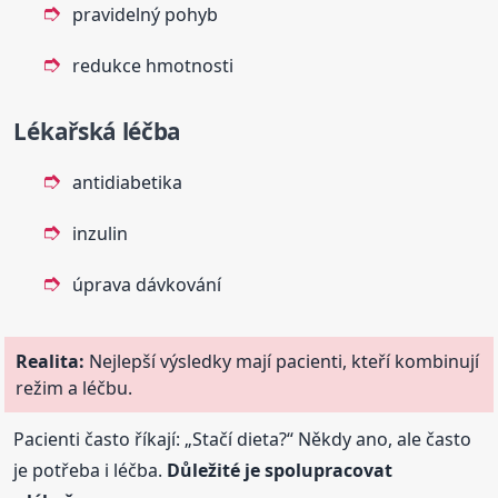
pravidelný pohyb
redukce hmotnosti
Lékařská léčba
antidiabetika
inzulin
úprava dávkování
Realita:
Nejlepší výsledky mají pacienti, kteří kombinují
režim a léčbu.
Pacienti často říkají: „Stačí dieta?“ Někdy ano, ale často
je potřeba i léčba.
Důležité je spolupracovat