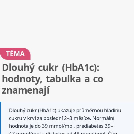
TÉMA
Dlouhý cukr (HbA1c):
hodnoty, tabulka a co
znamenají
Dlouhý cukr (HbA1c) ukazuje průměrnou hladinu
cukru v krvi za poslední 2–3 měsíce. Normální
hodnota je do 39 mmol/mol, prediabetes 39–
47 mmol/mol a diabetes od 48 mmol/mol. Čím