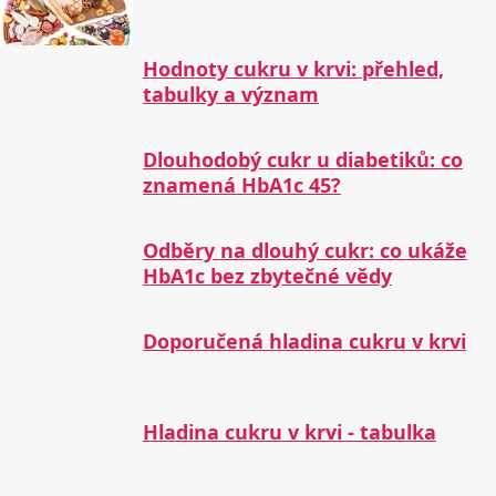
Hodnoty cukru v krvi: přehled,
tabulky a význam
Dlouhodobý cukr u diabetiků: co
znamená HbA1c 45?
Odběry na dlouhý cukr: co ukáže
HbA1c bez zbytečné vědy
Doporučená hladina cukru v krvi
Hladina cukru v krvi - tabulka