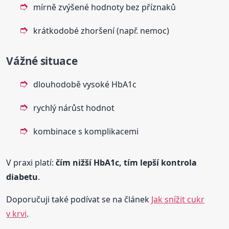
mírně zvýšené hodnoty bez příznaků
krátkodobé zhoršení (např. nemoc)
Vážné situace
dlouhodobě vysoké HbA1c
rychlý nárůst hodnot
kombinace s komplikacemi
V praxi platí:
čím nižší HbA1c, tím lepší kontrola
diabetu
.
Doporučuji také podívat se na článek
Jak snížit cukr
v krvi
.