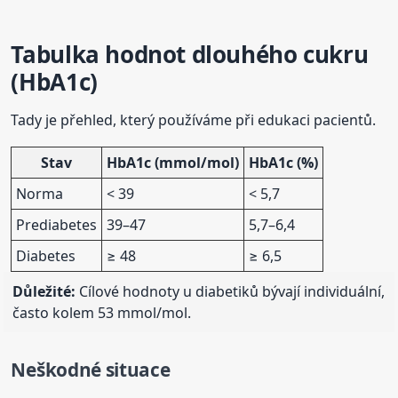
Tabulka hodnot dlouhého cukru
(HbA1c)
Tady je přehled, který používáme při edukaci pacientů.
Stav
HbA1c (mmol/mol)
HbA1c (%)
Norma
< 39
< 5,7
Prediabetes
39–47
5,7–6,4
Diabetes
≥ 48
≥ 6,5
Důležité:
Cílové hodnoty u diabetiků bývají individuální,
často kolem 53 mmol/mol.
Neškodné situace