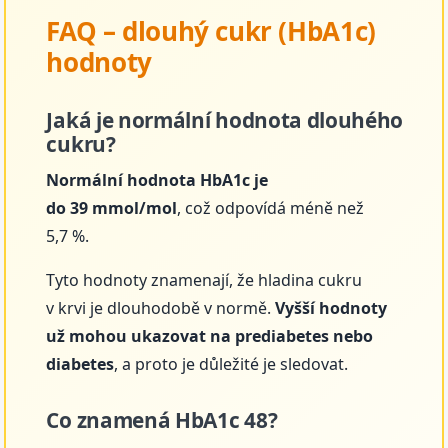
FAQ – dlouhý cukr (HbA1c)
hodnoty
Jaká je normální hodnota dlouhého
cukru?
Normální hodnota HbA1c je
do 39 mmol/mol
, což odpovídá méně než
5,7 %.
Tyto hodnoty znamenají, že hladina cukru
v krvi je dlouhodobě v normě.
Vyšší hodnoty
už mohou ukazovat na prediabetes nebo
diabetes
, a proto je důležité je sledovat.
Co znamená HbA1c 48?