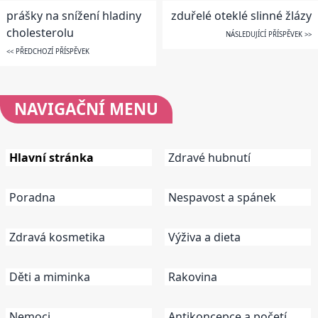
prášky na snížení hladiny
zduřelé oteklé slinné žlázy
cholesterolu
NÁSLEDUJÍCÍ PŘÍSPĚVEK >>
<< PŘEDCHOZÍ PŘÍSPĚVEK
NAVIGAČNÍ
MENU
Hlavní stránka
Zdravé hubnutí
Poradna
Nespavost a spánek
Zdravá kosmetika
Výživa a dieta
Děti a miminka
Rakovina
Nemoci
Antikoncepce a početí