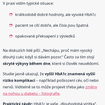
V praxi vidím typické situace:
krátkodobě dobré hodnoty, ale vysoké HbA1c
pacient se cítí dobře, ale čísla jsou špatná
opakované překvapení z výsledků
Na diskuzích lidé píší: „Nechápu, proč mám vysoký
dlouhý cukr, když si dávám pozor.“ Často za tím stojí
skryté výkyvy během dne
, které si člověk neuvědomí.
Studie jasně ukazují, že
vyšší HbA1c znamená vyšší
riziko komplikací
– například poškození cév, očí nebo
nervů. Viditelně se to může projevit třeba jako
změny
na nohou u diabetu – fotografie
.
Praktický závěr:
HbA1c je vaše „dlouhodobá vizitka“.