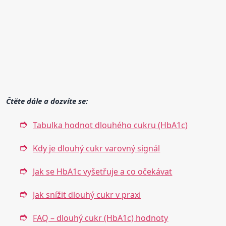
Čtěte dále a dozvíte se:
Tabulka hodnot dlouhého cukru (HbA1c)
Kdy je dlouhý cukr varovný signál
Jak se HbA1c vyšetřuje a co očekávat
Jak snížit dlouhý cukr v praxi
FAQ – dlouhý cukr (HbA1c) hodnoty