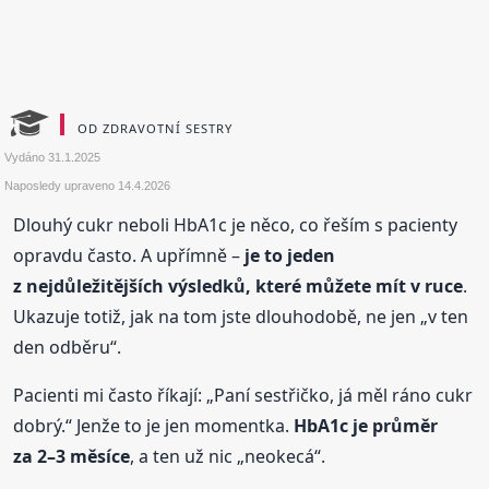
OD ZDRAVOTNÍ SESTRY
Vydáno
31.1.2025
Naposledy upraveno
14.4.2026
Dlouhý cukr neboli HbA1c je něco, co řeším s pacienty
opravdu často. A upřímně –
je to jeden
z nejdůležitějších výsledků, které můžete mít v ruce
.
Ukazuje totiž, jak na tom jste dlouhodobě, ne jen „v ten
den odběru“.
Pacienti mi často říkají: „Paní sestřičko, já měl ráno cukr
dobrý.“ Jenže to je jen momentka.
HbA1c je průměr
za 2–3 měsíce
, a ten už nic „neokecá“.