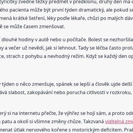
 čtyřicítky zvedne těžký předmět v předklonu, druhý den má
vého pacienta může být první týden dramatický, ale pokud se
amená krátké šetření, léky podle lékaře, chůzi po malých dá
áně se může časem zmenšovat.
 dlouhé hodiny v autě nebo u počítače. Bolest se nezhorši
ohy a večer už nevědí, jak si lehnout. Tady se léčba často pr
ce, strach z pohybu a nevhodný režim. Když se každý den o
týden o něco zmenšuje, spánek se lepší a člověk ujde delš
 slabost, zakopávání nebo porucha citlivosti v rozkroku, n
terý si na internetu přečte, že výhřez se hojí sám, a proto 
a patu a okolí si všimne změny chůze. Takzvaná
viditelná zm
menat útlak nervového kořene s motorickým deficitem. Prakt