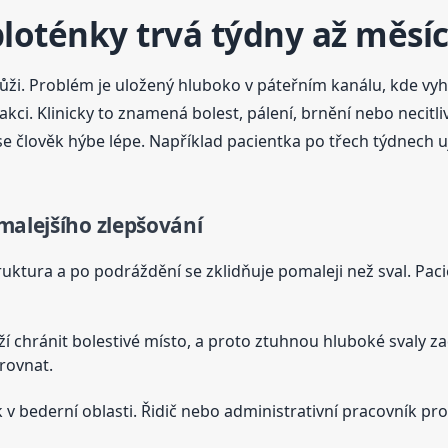
ploténky trvá týdny až měsí
 kůži. Problém je uložený hluboko v páteřním kanálu, kde v
kci. Klinicky to znamená bolest, pálení, brnění nebo necitli
 se člověk hýbe lépe. Například pacientka po třech týdnech uj
malejšího zlepšování
struktura a po podráždění se zklidňuje pomaleji než sval. Pac
ží chránit bolestivé místo, a proto ztuhnou hluboké svaly za
arovnat.
k v bederní oblasti. Řidič nebo administrativní pracovník pr