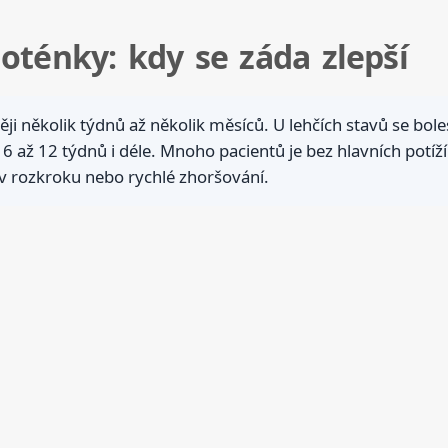
oténky: kdy se záda zlepší
ji několik týdnů až několik měsíců. U lehčích stavů se bol
 6 až 12 týdnů i déle. Mnoho pacientů je bez hlavních potíží
 v rozkroku nebo rychlé zhoršování.