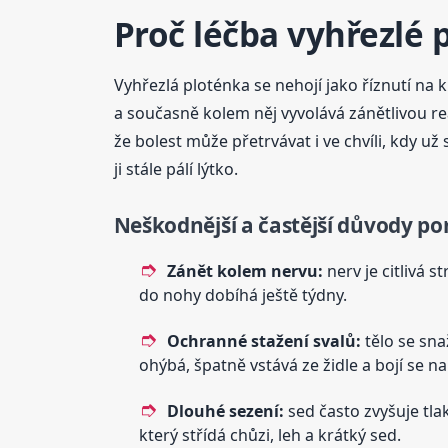
Proč léčba vyhřezlé 
Vyhřezlá ploténka se nehojí jako říznutí na
a současně kolem něj vyvolává zánětlivou rea
že bolest může přetrvávat i ve chvíli, kdy už
ji stále pálí lýtko.
Neškodnější a častější důvody po
Zánět kolem nervu:
nerv je citlivá 
do nohy dobíhá ještě týdny.
Ochranné stažení svalů:
tělo se sna
ohýbá, špatně vstává ze židle a bojí se n
Dlouhé sezení:
sed často zvyšuje tla
který střídá chůzi, leh a krátký sed.