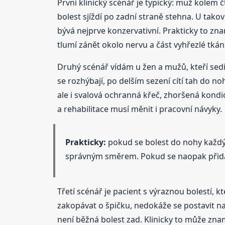
První klinický scénář je typický: muž kolem
bolest sjíždí po zadní straně stehna. U tako
bývá nejprve konzervativní. Prakticky to zn
tlumí zánět okolo nervu a část vyhřezlé tk
Druhý scénář vídám u žen a mužů, kteří sedí
se rozhýbají, po delším sezení cítí tah do n
ale i svalová ochranná křeč, zhoršená kondi
a rehabilitace musí měnit i pracovní návyky.
Prakticky:
pokud se bolest do nohy každý 
správným směrem. Pokud se naopak přidává
Třetí scénář je pacient s výraznou bolestí, k
zakopávat o špičku, nedokáže se postavit n
není běžná bolest zad. Klinicky to může zna