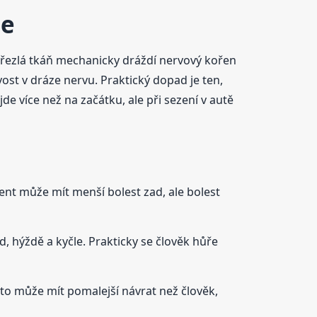
ce
yhřezlá tkáň mechanicky dráždí nervový kořen
vost v dráze nervu. Praktický dopad je ten,
de více než na začátku, ale při sezení v autě
ient může mít menší bolest zad, ale bolest
d, hýždě a kyčle. Prakticky se člověk hůře
oto může mít pomalejší návrat než člověk,