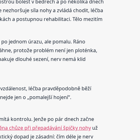
 ostrou bolest v bedrech a po několika dnech
 nezhoršuje síla nohy a zvládá chodit, léčba
vkách a postupnou rehabilitaci. Tělo mezitím
la po jednom úrazu, ale pomalu. Ráno
otáhne, protože problém není jen ploténka,
pakuje dlouhé sezení, nerv nemá klid
í vzdálenost, léčba pravděpodobně běží
ejde jen o „pomalejší hojení“.
odmítá kontrolu. Jenže po pár dnech začne
ěna chůze při přepadávání špičky nohy
už
ický dopad je zásadní: čím déle je nerv