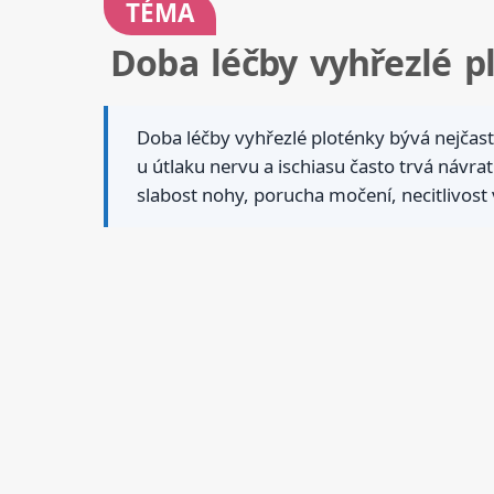
TÉMA
Doba léčby vyhřezlé pl
Doba léčby vyhřezlé ploténky bývá nejčastě
u útlaku nervu a ischiasu často trvá návrat
slabost nohy, porucha močení, necitlivost