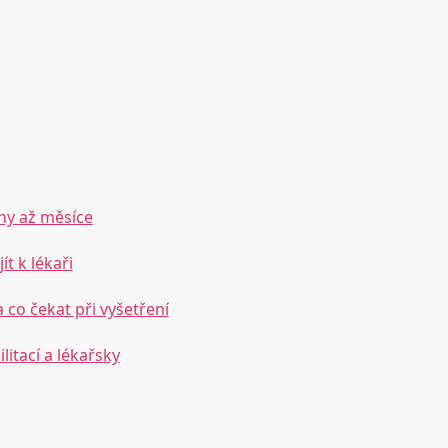
dny až měsíce
t k lékaři
a co čekat při vyšetření
itací a lékařsky