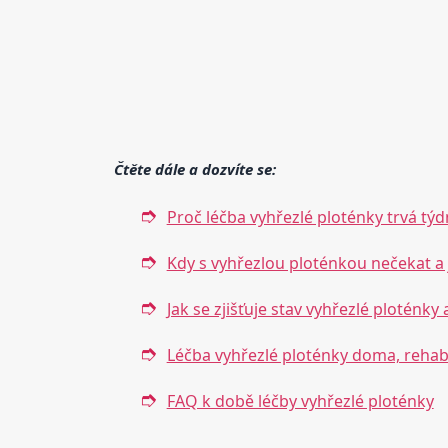
Čtěte dále a dozvíte se:
Proč léčba vyhřezlé ploténky trvá tý
Kdy s vyhřezlou ploténkou nečekat a jí
Jak se zjišťuje stav vyhřezlé ploténky 
Léčba vyhřezlé ploténky doma, rehabil
FAQ k době léčby vyhřezlé ploténky