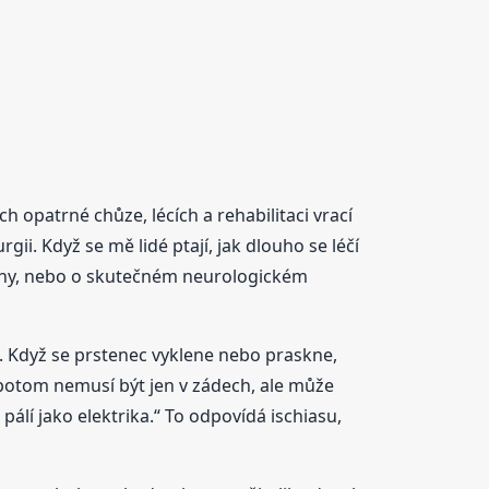
 opatrné chůze, lécích a rehabilitaci vrací
ii. Když se mě lidé ptají, jak dlouho se léčí
o nohy, nebo o skutečném neurologickém
c. Když se prstenec vyklene nebo praskne,
potom nemusí být jen v zádech, ale může
pálí jako elektrika.“ To odpovídá ischiasu,