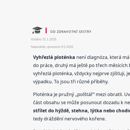
OD ZDRAVOTNÍ SESTRY
Vydáno
31.1.2025
Naposledy upraveno
9.5.2026
Vyhřezlá ploténka
není diagnóza, která má p
do práce, druhý má ještě po třech měsících bo
vyhřezlá ploténka, vždycky nejprve zjišťuji,
výpadku. To jsou tři různé příběhy.
Ploténka je pružný „polštář“ mezi obratli. U
část obsahu se může posunout dozadu k ner
střílet do hýždě, stehna, lýtka nebo chodi
tedy dráždění nervového kořene.