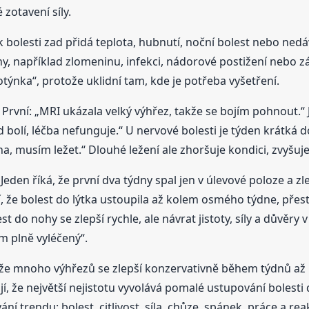
 zotavení síly.
e k bolesti zad přidá teplota, hubnutí, noční bolest nebo ne
iny, například zlomeninu, infekci, nádorové postižení nebo z
týnka“, protože uklidní tam, kde je potřeba vyšetření.
e. První: „MRI ukázala velký výhřez, takže se bojím pohnout.
d bolí, léčba nefunguje.“ U nervové bolesti je týden krátká
ha, musím ležet.“ Dlouhé ležení ale zhoršuje kondici, zvyšuj
Jeden říká, že první dva týdny spal jen v úlevové poloze a z
, že bolest do lýtka ustoupila až kolem osmého týdne, přest
 do nohy se zlepší rychle, ale návrat jistoty, síly a důvěry v
m plně vyléčený“.
, že mnoho výhřezů se zlepší konzervativně během týdnů až m
jí, že největší nejistotu vyvolává pomalé ustupování bolesti
ní trendu: bolest, citlivost, síla, chůze, spánek, práce a rea