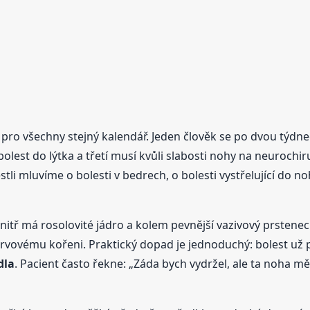
ro všechny stejný kalendář. Jeden člověk se po dvou týdnech
lest do lýtka a třetí musí kvůli slabosti nohy na neurochirurg
 jestli mluvíme o bolesti v bedrech, o bolesti vystřelující d
vnitř má rosolovité jádro a kolem pevnější vazivový prstene
vovému kořeni. Praktický dopad je jednoduchý: bolest už 
dla
. Pacient často řekne: „Záda bych vydržel, ale ta noha mě 