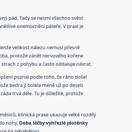
dávný pád. Tady se nesmí všechno svést
ánětlivé onemocnění páteře. V praxi je
“ Jenže velikost nálezu nemusí přesně
 doba, protože zánět nervového kořene
e strach z pohybu a často oddaluje návrat.
lepšení poznal podle toho, že ráno došel
ože bedra ji bolela méně už po deseti
 záda trvá déle. To je důležité, protože
ěsíců, klinická praxe ukazuje velké rozdíly
 do nohy.
Doba léčby vyhřezlé ploténky
kce na rehabilitaci.