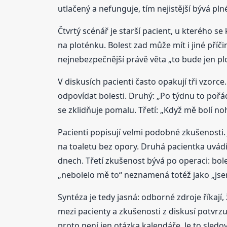
utlačený a nefunguje, tím nejistější bývá plné
Čtvrtý scénář je starší pacient, u kterého s
na ploténku. Bolest zad může mít i jiné příč
nejnebezpečnější právě věta „to bude jen plo
V diskusích pacienti často opakují tři vzorc
odpovídat bolesti. Druhý: „Po týdnu to pořá
se zklidňuje pomalu. Třetí: „Když mě bolí no
Pacienti popisují velmi podobné zkušenosti. 
na toaletu bez opory. Druhá pacientka uvádí
dnech. Třetí zkušenost bývá po operaci: bolest
„nebolelo mě to“ neznamená totéž jako „jse
Syntéza je tedy jasná: odborné zdroje říkají
mezi pacienty a zkušenosti z diskusí potvrzu
proto není jen otázka kalendáře. Je to sledová