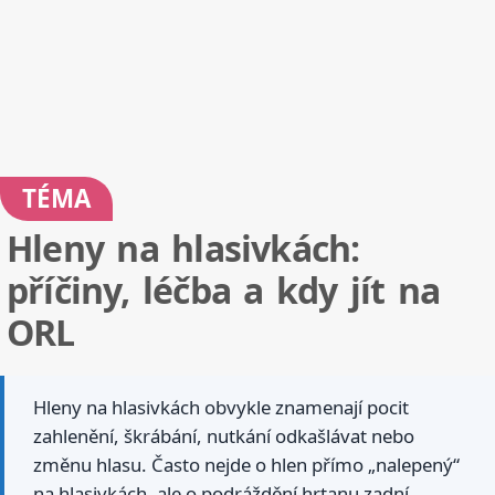
TÉMA
Hleny na hlasivkách:
příčiny, léčba a kdy jít na
ORL
Hleny na hlasivkách obvykle znamenají pocit
zahlenění, škrábání, nutkání odkašlávat nebo
změnu hlasu. Často nejde o hlen přímo „nalepený“
na hlasivkách, ale o podráždění hrtanu zadní