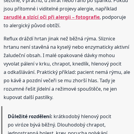
sezoně, v prachu, u zvířat nebo ráno po spánku. Pokud
jsou přítomné i viditelné projevy alergie, například
zarudlé a slzící oči při alergii – fotografie
, podporuje
to alergický původ obtíží.
Reflux dráždí hrtan jinak než běžná rýma. Sliznice
hrtanu není stavěná na kyselý nebo enzymaticky aktivní
žaludeční obsah. I malé opakované dávky mohou
vyvolat pálení v krku, chrapot, knedlík, hlenový pocit
a odkašlávání. Praktický příklad: pacient nemá rýmu, ale
po kávě a pozdní večeři se mu zhorší hlas. Tady je
rozumné řešit jídelní a režimové spouštěče, ne jen
kupovat další pastilky.
Důležité rozdělení:
krátkodobý hlenový pocit
po viróze bývá běžný. Dlouhodobý chrapot,
jednostranná bolest, krev, porucha polykání,