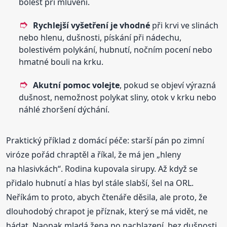
bolest při mluvení.
Rychlejší vyšetření je vhodné
při krvi ve slinách
nebo hlenu, dušnosti, pískání při nádechu,
bolestivém polykání, hubnutí, nočním pocení nebo
hmatné bouli na krku.
Akutní pomoc volejte
, pokud se objeví výrazná
dušnost, nemožnost polykat sliny, otok v krku nebo
náhlé zhoršení dýchání.
Praktický příklad z domácí péče: starší pán po zimní
viróze pořád chraptěl a říkal, že má jen „hleny
na hlasivkách“. Rodina kupovala sirupy. Až když se
přidalo hubnutí a hlas byl stále slabší, šel na ORL.
Neříkám to proto, abych čtenáře děsila, ale proto, že
dlouhodobý chrapot je příznak, který se má vidět, ne
hádat. Naopak mladá žena po nachlazení, bez dušnosti,