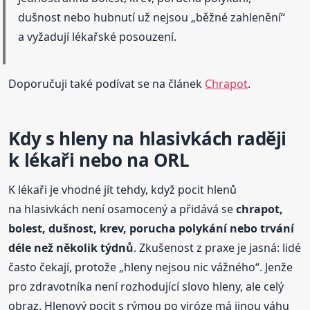
dušnost nebo hubnutí už nejsou „běžné zahlenění“
a vyžadují lékařské posouzení.
Doporučuji také podívat se na článek
Chrapot
.
Kdy s hleny na hlasivkách raději
k lékaři nebo na ORL
K lékaři je vhodné jít tehdy, když pocit hlenů
na hlasivkách není osamocený a přidává se
chrapot,
bolest, dušnost, krev, porucha polykání nebo trvání
déle než několik týdnů
. Zkušenost z praxe je jasná: lidé
často čekají, protože „hleny nejsou nic vážného“. Jenže
pro zdravotníka není rozhodující slovo hleny, ale celý
obraz. Hlenový pocit s rýmou po viróze má jinou váhu