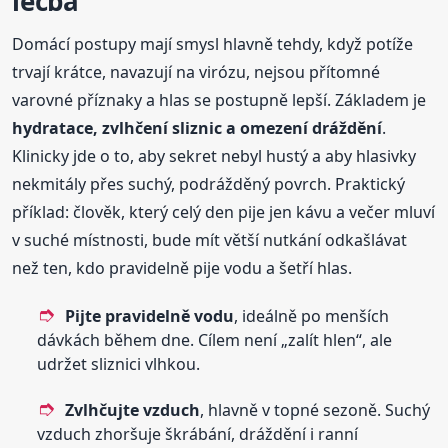
léčba
Domácí postupy mají smysl hlavně tehdy, když potíže
trvají krátce, navazují na virózu, nejsou přítomné
varovné příznaky a hlas se postupně lepší. Základem je
hydratace, zvlhčení sliznic a omezení dráždění
.
Klinicky jde o to, aby sekret nebyl hustý a aby hlasivky
nekmitály přes suchý, podrážděný povrch. Praktický
příklad: člověk, který celý den pije jen kávu a večer mluví
v suché místnosti, bude mít větší nutkání odkašlávat
než ten, kdo pravidelně pije vodu a šetří hlas.
Pijte pravidelně vodu
, ideálně po menších
dávkách během dne. Cílem není „zalít hlen“, ale
udržet sliznici vlhkou.
Zvlhčujte vzduch
, hlavně v topné sezoně. Suchý
vzduch zhoršuje škrábání, dráždění i ranní