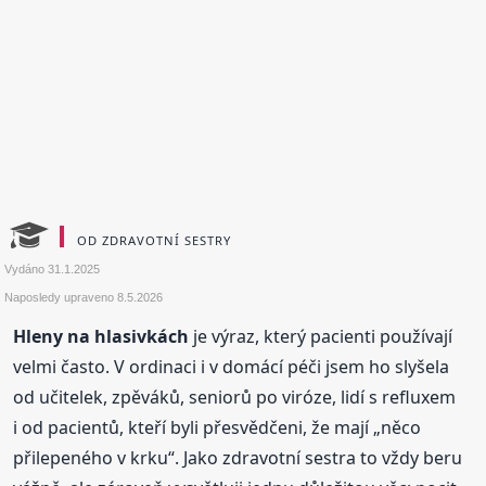
OD ZDRAVOTNÍ SESTRY
Vydáno
31.1.2025
Naposledy upraveno
8.5.2026
Hleny na hlasivkách
je výraz, který pacienti používají
velmi často. V ordinaci i v domácí péči jsem ho slyšela
od učitelek, zpěváků, seniorů po viróze, lidí s refluxem
i od pacientů, kteří byli přesvědčeni, že mají „něco
přilepeného v krku“. Jako zdravotní sestra to vždy beru