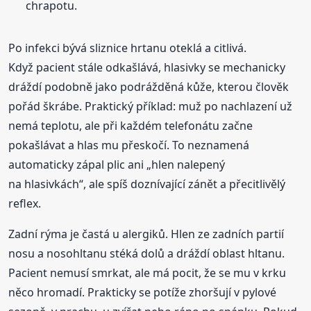
chrapotu.
Po infekci bývá sliznice hrtanu oteklá a citlivá.
Když pacient stále odkašlává, hlasivky se mechanicky
dráždí podobně jako podrážděná kůže, kterou člověk
pořád škrábe. Praktický příklad: muž po nachlazení už
nemá teplotu, ale při každém telefonátu začne
pokašlávat a hlas mu přeskočí. To neznamená
automaticky zápal plic ani „hlen nalepený
na hlasivkách“, ale spíš doznívající zánět a přecitlivělý
reflex.
Zadní rýma je častá u alergiků. Hlen ze zadních partií
nosu a nosohltanu stéká dolů a dráždí oblast hltanu.
Pacient nemusí smrkat, ale má pocit, že se mu v krku
něco hromadí. Prakticky se potíže zhoršují v pylové