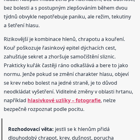
bez bolesti a s postupným zlepšováním během dvou
týdnů obvykle nepotřebuje paniku, ale režim, tekutiny
a šetření hlasu.
Rizikovější je kombinace hlenů, chrapotu a kouření.
Kouř poškozuje řasinkový epitel dýchacích cest,
zahušťuje sekret a zhoršuje samočištění sliznic.
Prakticky kuřák častěji ráno odkašlává a bere to jako
normu. Jenže pokud se změní charakter hlasu, objeví
se krev nebo bolest na jedné straně, je to důvod
neodkládat vyšetření. Viditelné změny v oblasti hrtanu,
například
hlasivkové uzlíky – fotografie
, nelze
bezpečně rozpoznat podle pocitu.
Rozhodovací věta:
jestli se k hlenům přidá
dlouhodobý chrapot, krev, dušnost, porucha