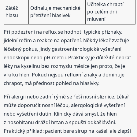
Učitelka chraptí
Zátěž
Odhaluje mechanické
po celém dni
hlasu
přetížení hlasivek
mluvení
Při podezření na reflux se hodnotí typické příznaky,
jídelní režim a reakce na opatření. Někdy lékař zvažuje
léčebný pokus, jindy gastroenterologické vyšetření,
endoskopii nebo pH-metrii. Prakticky je důležité nebrat
léky na kyselinu bez rozmyslu měsíce jen proto, že je
v krku hlen. Pokud nejsou refluxní znaky a dominuje
chrapot, má přednost pohled na hlasivky.
Při alergii nebo zadní rýmě se řeší nosní sliznice. Lékař
může doporučit nosní léčbu, alergologické vyšetření
nebo vyšetření dutin. Klinicky dává smysl, že hlen
z nosohltanu dráždí hrtan a spouští odkašlávání.
Praktický příklad: pacient bere sirup na kašel, ale zlepší