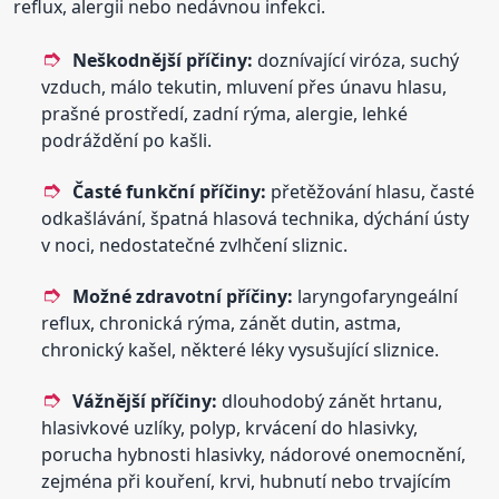
reflux, alergii nebo nedávnou infekci.
Neškodnější příčiny:
doznívající viróza, suchý
vzduch, málo tekutin, mluvení přes únavu hlasu,
prašné prostředí, zadní rýma, alergie, lehké
podráždění po kašli.
Časté funkční příčiny:
přetěžování hlasu, časté
odkašlávání, špatná hlasová technika, dýchání ústy
v noci, nedostatečné zvlhčení sliznic.
Možné zdravotní příčiny:
laryngofaryngeální
reflux, chronická rýma, zánět dutin, astma,
chronický kašel, některé léky vysušující sliznice.
Vážnější příčiny:
dlouhodobý zánět hrtanu,
hlasivkové uzlíky, polyp, krvácení do hlasivky,
porucha hybnosti hlasivky, nádorové onemocnění,
zejména při kouření, krvi, hubnutí nebo trvajícím