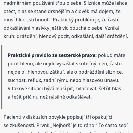
nadměrném používání třou o sebe. Sliznice může lehce
otéct, hlas se stane drsnějším a člověk má dojem, že
musí hlen „strhnout“. Praktický problém je, že časté
odkašlávání hlasivky ještě víc bouchá o sebe. Vzniká
kruh: dráždění, hlenový pocit, odkašlání, další dráždění.
Praktické pravidlo ze sesterské praxe:
pokud máte
pocit hlenu, ale nejde vykašlat skutečný hlen, často
nejde o „hlenovou zátku“, ale o podráždění sliznice,
suchost, reflux, zadní rýmu nebo hlasovou únavu.
V takové situaci bývá lepší pít, zvlhčovat, šetřit hlas
a řešit příčinu než násilně odkašlávat.
Pacienti v diskuzích obvykle popisují tři opakující
se zkušenosti. První: „Nejhorší je to ráno.“ To často sedí