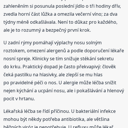
zahleněním si posunula poslední jídlo o tři hodiny dřív,
zvedla horní část lůžka a omezila večerní víno; za dva
týdny méně odkašlávala. Není to důkaz pro každého,
ale je to rozumný a bezpečný první krok.
U zadní rýmy pomáhají výplachy nosu solným
roztokem, omezení alergenů a podle doporučení lékaře
nosní spreje. Klinicky se tím snižuje stékání sekretu
do krku. Praktický dopad je často překvapivý: člověk
čeká pastilku na hlasivky, ale zlepší se mu hlas
po pravidelné péči o nos. U alergie může léčba snížit
nejen kýchání a ucpání nosu, ale i pokašlávání a hlenový
pocit v hrtanu.
Lékařská léčba se řídí příčinou. U bakteriální infekce
mohou být někdy potřeba antibiotika, ale většina
běžných viróz je nepotřebuje. U refluxu může lékař