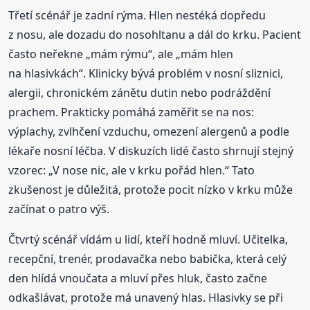
Třetí scénář je zadní rýma. Hlen nestéká dopředu
z nosu, ale dozadu do nosohltanu a dál do krku. Pacient
často neřekne „mám rýmu“, ale „mám hlen
na hlasivkách“. Klinicky bývá problém v nosní sliznici,
alergii, chronickém zánětu dutin nebo podráždění
prachem. Prakticky pomáhá zaměřit se na nos:
výplachy, zvlhčení vzduchu, omezení alergenů a podle
lékaře nosní léčba. V diskuzích lidé často shrnují stejný
vzorec: „V nose nic, ale v krku pořád hlen.“ Tato
zkušenost je důležitá, protože pocit nízko v krku může
začínat o patro výš.
Čtvrtý scénář vídám u lidí, kteří hodně mluví. Učitelka,
recepční, trenér, prodavačka nebo babička, která celý
den hlídá vnoučata a mluví přes hluk, často začne
odkašlávat, protože má unavený hlas. Hlasivky se při