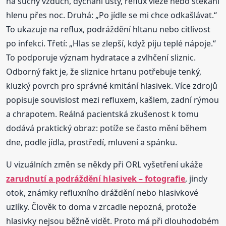
na suchý vzduch, dýchání ústy, reflux vleže nebo stékání
hlenu přes noc. Druhá: „Po jídle se mi chce odkašlávat.“
To ukazuje na reflux, podráždění hltanu nebo citlivost
po infekci. Třetí: „Hlas se zlepší, když piju teplé nápoje.“
To podporuje význam hydratace a zvlhčení sliznic.
Odborný fakt je, že sliznice hrtanu potřebuje tenký,
kluzký povrch pro správné kmitání hlasivek. Více zdrojů
popisuje souvislost mezi refluxem, kašlem, zadní rýmou
a chrapotem. Reálná pacientská zkušenost k tomu
dodává praktický obraz: potíže se často mění během
dne, podle jídla, prostředí, mluvení a spánku.
U vizuálních změn se někdy při ORL vyšetření ukáže
zarudnutí a podráždění hlasivek – fotografie
, jindy
otok, známky refluxního dráždění nebo hlasivkové
uzlíky. Člověk to doma v zrcadle nepozná, protože
hlasivky nejsou běžně vidět. Proto má při dlouhodobém