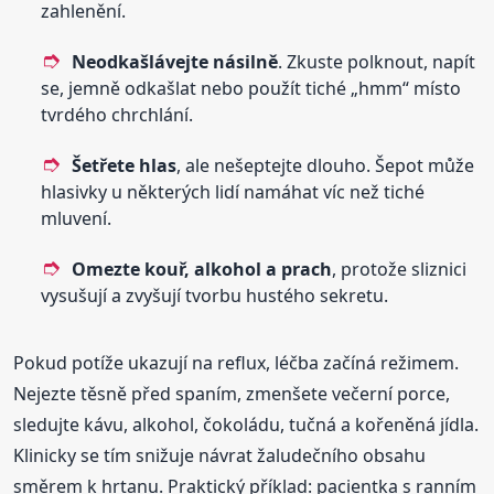
zahlenění.
Neodkašlávejte násilně
. Zkuste polknout, napít
se, jemně odkašlat nebo použít tiché „hmm“ místo
tvrdého chrchlání.
Šetřete hlas
, ale nešeptejte dlouho. Šepot může
hlasivky u některých lidí namáhat víc než tiché
mluvení.
Omezte kouř, alkohol a prach
, protože sliznici
vysušují a zvyšují tvorbu hustého sekretu.
Pokud potíže ukazují na reflux, léčba začíná režimem.
Nejezte těsně před spaním, zmenšete večerní porce,
sledujte kávu, alkohol, čokoládu, tučná a kořeněná jídla.
Klinicky se tím snižuje návrat žaludečního obsahu
směrem k hrtanu. Praktický příklad: pacientka s ranním