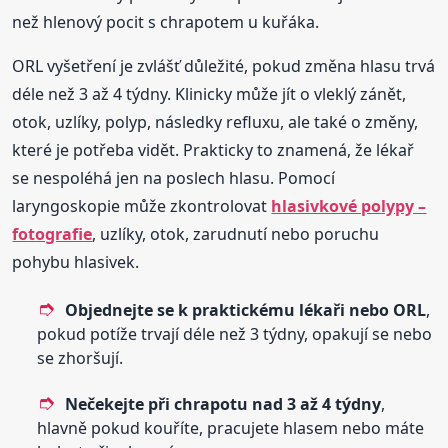
než hlenový pocit s chrapotem u kuřáka.
ORL vyšetření je zvlášť důležité, pokud změna hlasu trvá
déle než 3 až 4 týdny. Klinicky může jít o vleklý zánět,
otok, uzlíky, polyp, následky refluxu, ale také o změny,
které je potřeba vidět. Prakticky to znamená, že lékař
se nespoléhá jen na poslech hlasu. Pomocí
laryngoskopie může zkontrolovat
hlasivkové polypy –
fotografie
, uzlíky, otok, zarudnutí nebo poruchu
pohybu hlasivek.
Objednejte se k praktickému lékaři nebo ORL
,
pokud potíže trvají déle než 3 týdny, opakují se nebo
se zhoršují.
Nečekejte při chrapotu nad 3 až 4 týdny
,
hlavně pokud kouříte, pracujete hlasem nebo máte