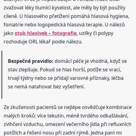
zvažovat léky tlumící kyselost, ale měly by být použity
cíleně. U hlasového přetížení pomáhá hlasová hygiena,
foniatrie nebo logopedická hlasová terapie. U nálezů
jako
otok hlasivek – fotografie
, uzlíky či polypy
rozhoduje ORL lékař podle nálezu.
Bezpečné pravidlo:
domácí péče je vhodná, když se
stav zlepšuje. Pokud se hlas horší, potíže se vrací,
trvají týdny nebo se přidají varovné příznaky, léčba
se nemá natahovat bez vyšetření.
Ze zkušenosti pacientů se nejlépe osvědčuje kombinace
malých kroků: více tekutin, méně tvrdého odkašlávání,
zvlhčení vzduchu, omezení večerního jídla při refluxních
potížích a řešení nosu při zadní rýmě. Jedna paní mi