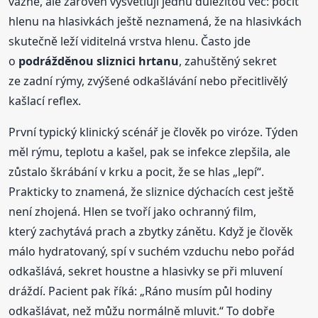
vážně, ale zároveň vysvětluji jednu důležitou věc: pocit
hlenu na hlasivkách ještě neznamená, že na hlasivkách
skutečně leží viditelná vrstva hlenu. Často jde
o
podrážděnou sliznici hrtanu
, zahuštěný sekret
ze zadní rýmy, zvýšené odkašlávání nebo přecitlivělý
kašlací reflex.
První typický klinický scénář je člověk po viróze. Týden
měl rýmu, teplotu a kašel, pak se infekce zlepšila, ale
zůstalo škrábání v krku a pocit, že se hlas „lepí“.
Prakticky to znamená, že sliznice dýchacích cest ještě
není zhojená. Hlen se tvoří jako ochranný film,
který zachytává prach a zbytky zánětu. Když je člověk
málo hydratovaný, spí v suchém vzduchu nebo pořád
odkašlává, sekret houstne a hlasivky se při mluvení
dráždí. Pacient pak říká: „Ráno musím půl hodiny
odkašlávat, než můžu normálně mluvit.“ To dobře