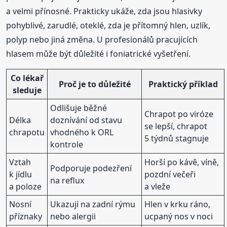
a velmi přínosné. Prakticky ukáže, zda jsou hlasivky
pohyblivé, zarudlé, oteklé, zda je přítomný hlen, uzlík,
polyp nebo jiná změna. U profesionálů pracujících
hlasem může být důležité i foniatrické vyšetření.
Co lékař
Proč je to důležité
Praktický příklad
sleduje
Odlišuje běžné
Chrapot po viróze
Délka
doznívání od stavu
se lepší, chrapot
chrapotu
vhodného k ORL
5 týdnů stagnuje
kontrole
Vztah
Horší po kávě, víně,
Podporuje podezření
k jídlu
pozdní večeři
na reflux
a poloze
a vleže
Nosní
Ukazují na zadní rýmu
Hlen v krku ráno,
příznaky
nebo alergii
ucpaný nos v noci