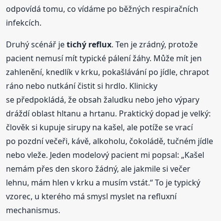
odpovídá tomu, co vídáme po běžných respiračních
infekcích.
Druhý scénář je
tichý reflux
. Ten je zrádný, protože
pacient nemusí mít typické pálení žáhy. Může mít jen
zahlenění, knedlík v krku, pokašlávání po jídle, chrapot
ráno nebo nutkání čistit si hrdlo. Klinicky
se předpokládá, že obsah žaludku nebo jeho výpary
dráždí oblast hltanu a hrtanu. Praktický dopad je velký:
člověk si kupuje sirupy na kašel, ale potíže se vrací
po pozdní večeři, kávě, alkoholu, čokoládě, tučném jídle
nebo vleže. Jeden modelový pacient mi popsal: „Kašel
nemám přes den skoro žádný, ale jakmile si večer
lehnu, mám hlen v krku a musím vstát.“ To je typický
vzorec, u kterého má smysl myslet na refluxní
mechanismus.