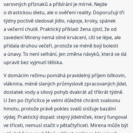
varovných příznaků a přibírání je mírné. Nejde
o drastickou dietu, ale o ověření reality. Doporučuji tři
týdny poctivě sledovat jídlo, nápoje, kroky, spánek
a večerní chutě. Praktický příklad: žena zjistí, že od
zavedení Mireny nemá silné krvácení, cítí se lépe, ale
přidala druhou večeři, protože se méně bojí bolesti
a únavy. To není selhání, jen změna návyků, která se dá
upravit bez vyjmutí tělíska.
V domácím režimu pomáhá pravidelný příjem bílkovin,
vláknina, méně slaných průmyslově zpracovaných jídel,
dostatek vody a silový pohyb dvakrát až třikrát týdně.
U žen po čtyřicítce je velmi důležité chránit svalovou
hmotu, protože právě pokles svalů snižuje bazální
výdej. Praktický dopad: stejný jídelníček, který fungoval
ve třiceti, nemusí stačit v pětačtyřiceti. Mirena může být