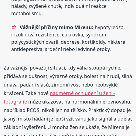
nálady, zvýšené chutě, individuální reakce
metabolismu.
Vážnější příčiny mimo Mirenu:
hypotyreóza,
inzulinová rezistence, cukrovka, syndrom
polycystických ovarií, deprese, kortikoidy, některá
antidepresiva, srdeční nebo ledvinné otoky.
Za vážnější považuji situaci, kdy váha stoupá rychle,
přidává se dušnost, výrazné otoky, bolest na hrudi, silná
únava, padání vlasů, zimomřivost nebo neobvyklé
krvácení. Také nové
nadměrné ochlupení u žen –
fotografie
může ukazovat na hormonální nerovnováhu,
například PCOS, nikoli jen na tělísko. Praktický dopad je
jasný: místo hádání je lepší vzít váhu jako signál a udělat
základní vyšetření. U mnoha žen se ukáže, že Mirena je
jen časová shoda, u části může být rozumné zvážit