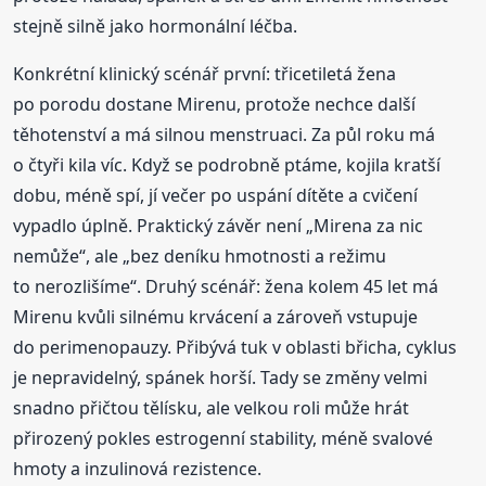
stejně silně jako hormonální léčba.
Konkrétní klinický scénář první: třicetiletá žena
po porodu dostane Mirenu, protože nechce další
těhotenství a má silnou menstruaci. Za půl roku má
o čtyři kila víc. Když se podrobně ptáme, kojila kratší
dobu, méně spí, jí večer po uspání dítěte a cvičení
vypadlo úplně. Praktický závěr není „Mirena za nic
nemůže“, ale „bez deníku hmotnosti a režimu
to nerozlišíme“. Druhý scénář: žena kolem 45 let má
Mirenu kvůli silnému krvácení a zároveň vstupuje
do perimenopauzy. Přibývá tuk v oblasti břicha, cyklus
je nepravidelný, spánek horší. Tady se změny velmi
snadno přičtou tělísku, ale velkou roli může hrát
přirozený pokles estrogenní stability, méně svalové
hmoty a inzulinová rezistence.