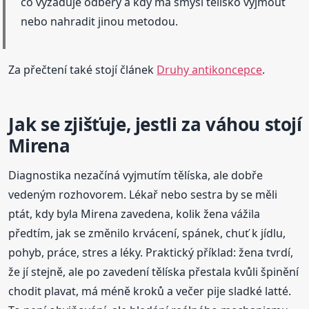
co vyžaduje odběry a kdy má smysl tělísko vyjmout
nebo nahradit jinou metodou.
Za přečtení také stojí článek
Druhy antikoncepce
.
Jak se zjišťuje, jestli za váhou stojí
Mirena
Diagnostika nezačíná vyjmutím tělíska, ale dobře
vedeným rozhovorem. Lékař nebo sestra by se měli
ptát, kdy byla Mirena zavedena, kolik žena vážila
předtím, jak se změnilo krvácení, spánek, chuť k jídlu,
pohyb, práce, stres a léky. Praktický příklad: žena tvrdí,
že jí stejně, ale po zavedení tělíska přestala kvůli špinění
chodit plavat, má méně kroků a večer pije sladké latté.