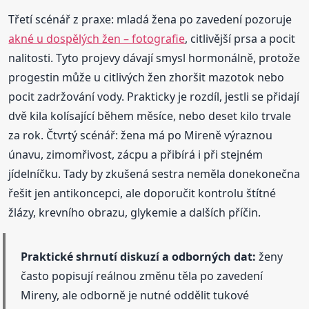
Třetí scénář z praxe: mladá žena po zavedení pozoruje
akné u dospělých žen – fotografie
, citlivější prsa a pocit
nalitosti. Tyto projevy dávají smysl hormonálně, protože
progestin může u citlivých žen zhoršit mazotok nebo
pocit zadržování vody. Prakticky je rozdíl, jestli se přidají
dvě kila kolísající během měsíce, nebo deset kilo trvale
za rok. Čtvrtý scénář: žena má po Mireně výraznou
únavu, zimomřivost, zácpu a přibírá i při stejném
jídelníčku. Tady by zkušená sestra neměla donekonečna
řešit jen antikoncepci, ale doporučit kontrolu štítné
žlázy, krevního obrazu, glykemie a dalších příčin.
Praktické shrnutí diskuzí a odborných dat:
ženy
často popisují reálnou změnu těla po zavedení
Mireny, ale odborně je nutné oddělit tukové