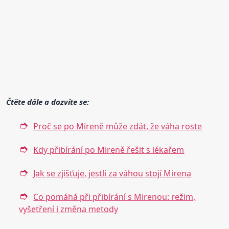
Čtěte dále a dozvíte se:
Proč se po Mireně může zdát, že váha roste
Kdy přibírání po Mireně řešit s lékařem
Jak se zjišťuje, jestli za váhou stojí Mirena
Co pomáhá při přibírání s Mirenou: režim,
vyšetření i změna metody