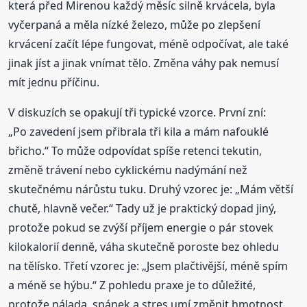
která před Mirenou každý měsíc silně krvácela, byla
vyčerpaná a měla nízké železo, může po zlepšení
krvácení začít lépe fungovat, méně odpočívat, ale také
jinak jíst a jinak vnímat tělo. Změna váhy pak nemusí
mít jednu příčinu.
V diskuzích se opakují tři typické vzorce. První zní:
„Po zavedení jsem přibrala tři kila a mám nafouklé
břicho.“ To může odpovídat spíše retenci tekutin,
změně trávení nebo cyklickému nadýmání než
skutečnému nárůstu tuku. Druhý vzorec je: „Mám větší
chutě, hlavně večer.“ Tady už je praktický dopad jiný,
protože pokud se zvýší příjem energie o pár stovek
kilokalorií denně, váha skutečně poroste bez ohledu
na tělísko. Třetí vzorec je: „Jsem plačtivější, méně spím
a méně se hýbu.“ Z pohledu praxe je to důležité,
protože nálada, spánek a stres umí změnit hmotnost