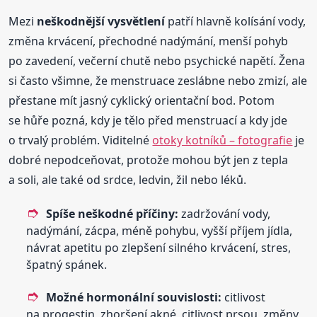
Mezi
neškodnější vysvětlení
patří hlavně kolísání vody,
změna krvácení, přechodné nadýmání, menší pohyb
po zavedení, večerní chutě nebo psychické napětí. Žena
si často všimne, že menstruace zeslábne nebo zmizí, ale
přestane mít jasný cyklický orientační bod. Potom
se hůře pozná, kdy je tělo před menstruací a kdy jde
o trvalý problém. Viditelné
otoky kotníků – fotografie
je
dobré nepodceňovat, protože mohou být jen z tepla
a soli, ale také od srdce, ledvin, žil nebo léků.
Spíše neškodné příčiny:
zadržování vody,
nadýmání, zácpa, méně pohybu, vyšší příjem jídla,
návrat apetitu po zlepšení silného krvácení, stres,
špatný spánek.
Možné hormonální souvislosti:
citlivost
na progestin, zhoršení akné, citlivost prsou, změny