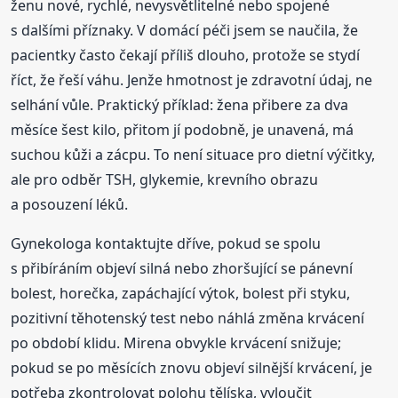
ženu nové, rychlé, nevysvětlitelné nebo spojené
s dalšími příznaky. V domácí péči jsem se naučila, že
pacientky často čekají příliš dlouho, protože se stydí
říct, že řeší váhu. Jenže hmotnost je zdravotní údaj, ne
selhání vůle. Praktický příklad: žena přibere za dva
měsíce šest kilo, přitom jí podobně, je unavená, má
suchou kůži a zácpu. To není situace pro dietní výčitky,
ale pro odběr TSH, glykemie, krevního obrazu
a posouzení léků.
Gynekologa kontaktujte dříve, pokud se spolu
s přibíráním objeví silná nebo zhoršující se pánevní
bolest, horečka, zapáchající výtok, bolest při styku,
pozitivní těhotenský test nebo náhlá změna krvácení
po období klidu. Mirena obvykle krvácení snižuje;
pokud se po měsících znovu objeví silnější krvácení, je
potřeba zkontrolovat polohu tělíska, vyloučit