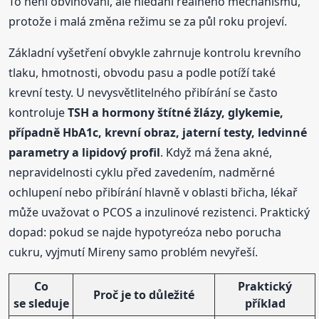
To není obviňování, ale hledání reálného mechanismu,
protože i malá změna režimu se za půl roku projeví.
Základní vyšetření obvykle zahrnuje kontrolu krevního
tlaku, hmotnosti, obvodu pasu a podle potíží také
krevní testy. U nevysvětlitelného přibírání se často
kontroluje
TSH a hormony štítné žlázy, glykemie,
případně HbA1c, krevní obraz, jaterní testy, ledvinné
parametry a lipidový profil
. Když má žena akné,
nepravidelnosti cyklu před zavedením, nadměrné
ochlupení nebo přibírání hlavně v oblasti břicha, lékař
může uvažovat o PCOS a inzulinové rezistenci. Praktický
dopad: pokud se najde hypotyreóza nebo porucha
cukru, vyjmutí Mireny samo problém nevyřeší.
Co
Praktický
Proč je to důležité
se sleduje
příklad