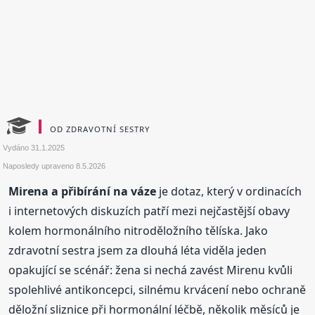
OD ZDRAVOTNÍ SESTRY
Vydáno
31.1.2025
Naposledy upraveno
8.5.2026
Mirena a přibírání na váze
je dotaz, který v ordinacích
i internetových diskuzích patří mezi nejčastější obavy
kolem hormonálního nitroděložního tělíska. Jako
zdravotní sestra jsem za dlouhá léta viděla jeden
opakující se scénář: žena si nechá zavést Mirenu kvůli
spolehlivé antikoncepci, silnému krvácení nebo ochraně
děložní sliznice při hormonální léčbě, několik měsíců je