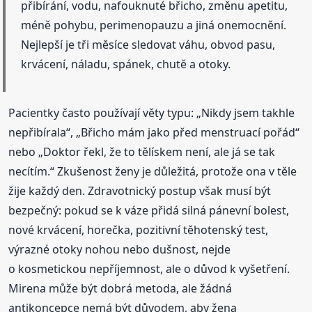
přibírání, vodu, nafouknuté břicho, změnu apetitu,
méně pohybu, perimenopauzu a jiná onemocnění.
Nejlepší je tři měsíce sledovat váhu, obvod pasu,
krvácení, náladu, spánek, chutě a otoky.
Pacientky často používají věty typu: „Nikdy jsem takhle
nepřibírala“, „Břicho mám jako před menstruací pořád“
nebo „Doktor řekl, že to tělískem není, ale já se tak
necítím.“ Zkušenost ženy je důležitá, protože ona v těle
žije každý den. Zdravotnický postup však musí být
bezpečný: pokud se k váze přidá silná pánevní bolest,
nové krvácení, horečka, pozitivní těhotenský test,
výrazné otoky nohou nebo dušnost, nejde
o kosmetickou nepříjemnost, ale o důvod k vyšetření.
Mirena může být dobrá metoda, ale žádná
antikoncepce nemá být důvodem, aby žena