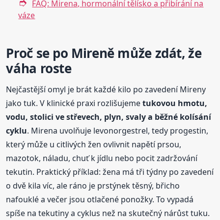
FAQ: Mirena, hormonální tělísko a přibírání na
váze
Proč se po Mireně může zdát, že
váha roste
Nejčastější omyl je brát každé kilo po zavedení Mireny
jako tuk. V klinické praxi rozlišujeme
tukovou hmotu,
vodu, stolici ve střevech, plyn, svaly a běžné kolísání
cyklu
. Mirena uvolňuje levonorgestrel, tedy progestin,
který může u citlivých žen ovlivnit napětí prsou,
mazotok, náladu, chuť k jídlu nebo pocit zadržování
tekutin. Praktický příklad: žena má tři týdny po zavedení
o dvě kila víc, ale ráno je prstýnek těsný, břicho
nafouklé a večer jsou otlačené ponožky. To vypadá
spíše na tekutiny a cyklus než na skutečný nárůst tuku.