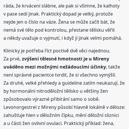
ráda, že krvácení slábne, ale pak si všimne, že kalhoty
v pase sedí jinak. Praktický dopad je velký, protože
nejde jen o číslo na váze. Žena se může začít bát, že
nemá své tělo pod kontrolou, přestane tělísku věřit
a někdy uvažuje o vyjmutí, i když jí jinak velmi pomáhá.
Klinicky je potřeba říct poctivě dvě věci najednou.
Za prvé,
zvýšení tělesné hmotnosti je u Mireny
uváděno mezi možnými nežádoucími účinky
, takže
není správné pacientce tvrdit, že si všechno vymýšlí.
Za druhé, velké přehledy a guideline zatím neukazují, že
by hormonální nitroděložní tělísko u většiny žen
způsobovalo výrazné přibírání samo o sobě.
Levonorgestrel z Mireny působí hlavně lokálně v děloze:
zahušťuje hlen v děložním čípku, mění děložní sliznici
a u části žen ovlivní ovulaci. Praktický příklad: žena,