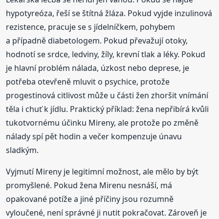
hypotyreóza, řeší se štítná žláza. Pokud vyjde inzulinová
rezistence, pracuje se s jídelníčkem, pohybem
a případně diabetologem. Pokud převažují otoky,
hodnotí se srdce, ledviny, žíly, krevní tlak a léky. Pokud
je hlavní problém nálada, úzkost nebo deprese, je
potřeba otevřeně mluvit o psychice, protože
progestinová citlivost může u části žen zhoršit vnímání
těla i chuť k jídlu. Praktický příklad: žena nepřibírá kvůli
tukotvornému účinku Mireny, ale protože po změně
nálady spí pět hodin a večer kompenzuje únavu
sladkým.
Vyjmutí Mireny je legitimní možnost, ale mělo by být
promyšlené. Pokud žena Mirenu nesnáší, má
opakované potíže a jiné příčiny jsou rozumně
vyloučené, není správné ji nutit pokračovat. Zároveň je