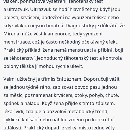
vláken, pohmatové vyšetření, těhotenský test
a ultrazvuk. Ultrazvuk se hodí hlavně tehdy, když jsou
bolesti, krvácení, podezření na vypuzení tělíska nebo
když vlákna nejsou hmatná. Diagnosticky je důležité, že
Mirena může vést k amenoree, tedy vymizení
menstruace, což je často neškodný očekávaný efekt.
Praktický příklad: žena nemá menstruaci a přibírá, bojí
se těhotenství. Jednoduchý těhotenský test a kontrola
polohy tělíska jí mohou rychle ulevit.
Velmi užitečný je tříměsíční záznam. Doporučuji vážit
se jednou týdně ráno, zapisovat obvod pasu jednou
za měsíc, poznamenat krvácení, otoky, pohyb, chutě,
spánek a náladu. Když žena přijde s tímto zápisem,
lékař vidí, zda jde o pozvolný metabolický trend,
cyklické kolísání nebo náhlou změnu po konkrétní
události. Praktický dopad je velký: místo jedné věty