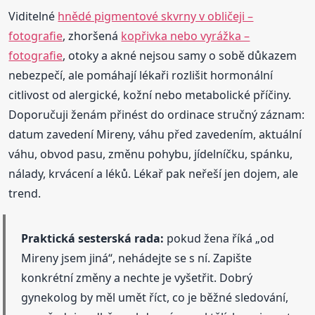
Viditelné
hnědé pigmentové skvrny v obličeji –
fotografie
, zhoršená
kopřivka nebo vyrážka –
fotografie
, otoky a akné nejsou samy o sobě důkazem
nebezpečí, ale pomáhají lékaři rozlišit hormonální
citlivost od alergické, kožní nebo metabolické příčiny.
Doporučuji ženám přinést do ordinace stručný záznam:
datum zavedení Mireny, váhu před zavedením, aktuální
váhu, obvod pasu, změnu pohybu, jídelníčku, spánku,
nálady, krvácení a léků. Lékař pak neřeší jen dojem, ale
trend.
Praktická sesterská rada:
pokud žena říká „od
Mireny jsem jiná“, nehádejte se s ní. Zapište
konkrétní změny a nechte je vyšetřit. Dobrý
gynekolog by měl umět říct, co je běžné sledování,