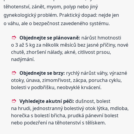
těhotenství, zánět, myom, polyp nebo jiný
gynekologický problém. Praktický dopad: nejde jen
o váhu, ale o bezpečnost zavedeného systému.
Objednejte se plánovaně:
nárůst hmotnosti
o 3 až 5 kg za několik měsíců bez jasné příčiny, nové
chutě, zhoršení nálady, akné, citlivost prsou,
nadýmání.
Objednejte se brzy:
rychlý nárůst váhy, výrazné
otoky, únava, zimomřivost, zácpa, porucha cyklu,
bolesti v podbřišku, neobvyklé krvácení.
Vyhledejte akutní péči:
dušnost, bolest
na hrudi, jednostranný bolestivý otok lýtka, mdloba,
horečka s bolestí břicha, prudká pánevní bolest
nebo podezření na těhotenství s tělískem.