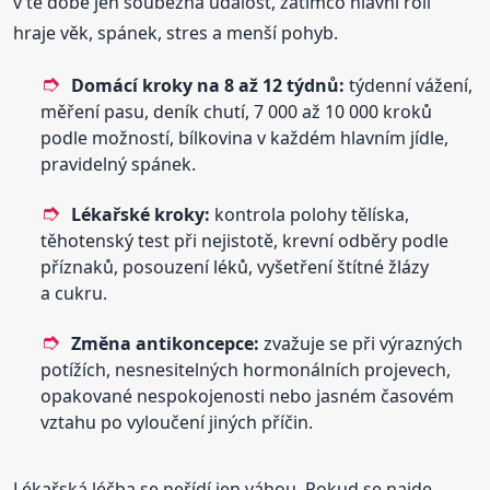
v té době jen souběžná událost, zatímco hlavní roli
hraje věk, spánek, stres a menší pohyb.
Domácí kroky na 8 až 12 týdnů:
týdenní vážení,
měření pasu, deník chutí, 7 000 až 10 000 kroků
podle možností, bílkovina v každém hlavním jídle,
pravidelný spánek.
Lékařské kroky:
kontrola polohy tělíska,
těhotenský test při nejistotě, krevní odběry podle
příznaků, posouzení léků, vyšetření štítné žlázy
a cukru.
Změna antikoncepce:
zvažuje se při výrazných
potížích, nesnesitelných hormonálních projevech,
opakované nespokojenosti nebo jasném časovém
vztahu po vyloučení jiných příčin.
Lékařská léčba se neřídí jen váhou. Pokud se najde