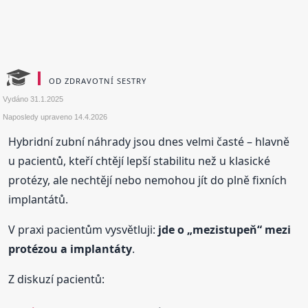
OD ZDRAVOTNÍ SESTRY
Vydáno
31.1.2025
Naposledy upraveno
14.4.2026
Hybridní zubní náhrady jsou dnes velmi časté – hlavně
u pacientů, kteří chtějí lepší stabilitu než u klasické
protézy, ale nechtějí nebo nemohou jít do plně fixních
implantátů.
V praxi pacientům vysvětluji:
jde o „mezistupeň“ mezi
protézou a implantáty
.
Z diskuzí pacientů: