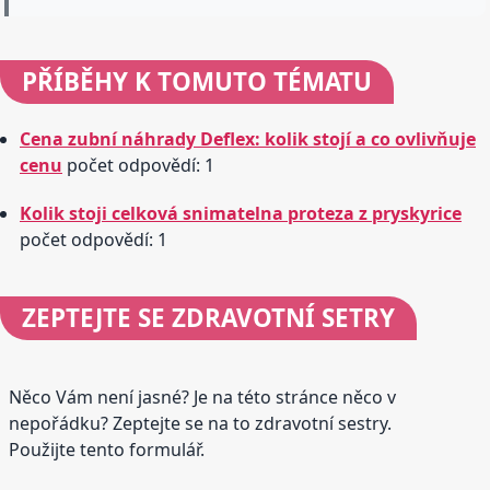
PŘÍBĚHY
K TOMUTO TÉMATU
Cena zubní náhrady Deflex: kolik stojí a co ovlivňuje
cenu
počet odpovědí: 1
Kolik stoji celková snimatelna proteza z pryskyrice
počet odpovědí: 1
ZEPTEJTE SE
ZDRAVOTNÍ SETRY
Něco Vám není jasné? Je na této stránce něco v
nepořádku? Zeptejte se na to zdravotní sestry.
Použijte tento formulář.