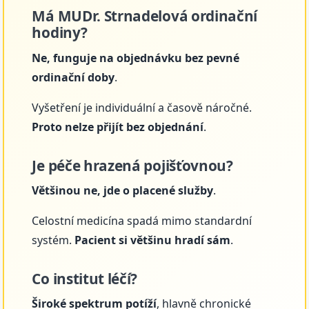
Má MUDr. Strnadelová ordinační
hodiny?
Ne, funguje na objednávku bez pevné
ordinační doby
.
Vyšetření je individuální a časově náročné.
Proto nelze přijít bez objednání
.
Je péče hrazená pojišťovnou?
Většinou ne, jde o placené služby
.
Celostní medicína spadá mimo standardní
systém.
Pacient si většinu hradí sám
.
Co institut léčí?
Široké spektrum potíží
, hlavně chronické