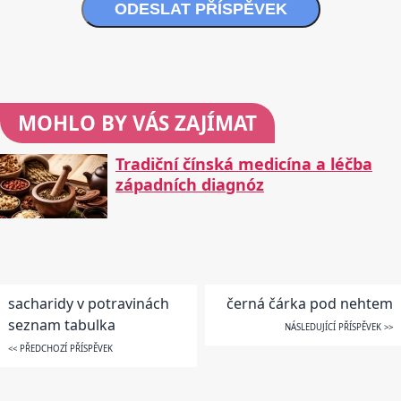
ODESLAT PŘÍSPĚVEK
MOHLO BY VÁS ZAJÍMAT
Tradiční čínská medicína a léčba
západních diagnóz
sacharidy v potravinách
černá čárka pod nehtem
seznam tabulka
NÁSLEDUJÍCÍ PŘÍSPĚVEK >>
<< PŘEDCHOZÍ PŘÍSPĚVEK