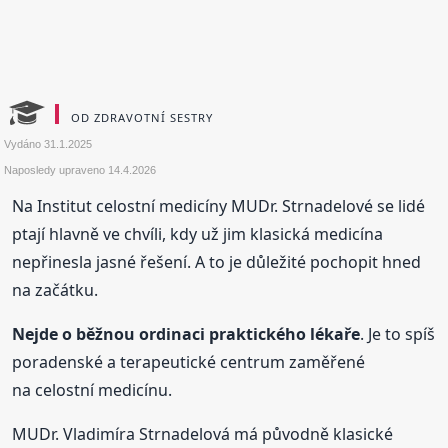
OD ZDRAVOTNÍ SESTRY
Vydáno
31.1.2025
Naposledy upraveno
14.4.2026
Na Institut celostní medicíny MUDr. Strnadelové se lidé
ptají hlavně ve chvíli, kdy už jim klasická medicína
nepřinesla jasné řešení. A to je důležité pochopit hned
na začátku.
Nejde o běžnou ordinaci praktického lékaře
. Je to spíš
poradenské a terapeutické centrum zaměřené
na celostní medicínu.
MUDr. Vladimíra Strnadelová má původně klasické