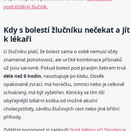
podrážděný žlučník
.
Kdy s bolestí žlučníku nečekat a jít
k lékaři
U žlučníku platí, že bolest sama o sobě nemusí vždy
znamenat pohotovost, ale určité kombinace příznaků
už jsou varovné. Pokud bolest pod pravým žebrem trvá
déle než 6 hodin
, neustupuje po klidu, člověk
opakovaně zvrací, má horečku, zimnici nebo je celkově
schvácený, má být vyšetřen. Klinicky se tím liší
obyčejnější biliární kolika od možné akutní
cholecystitidy, zánětu žlučových cest nebo jiné břišní
příhody.
Zvláštní pozornost si zaslouží
žluté bělmo při žloutence