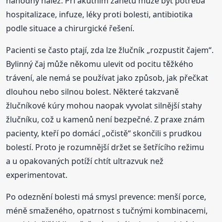
náhodný nález. Při akutním zánětu může být potřeba
hospitalizace, infuze, léky proti bolesti, antibiotika
podle situace a chirurgické řešení.
Pacienti se často ptají, zda lze žlučník „rozpustit čajem“.
Bylinný čaj může někomu ulevit od pocitu těžkého
trávení, ale nemá se používat jako způsob, jak přečkat
dlouhou nebo silnou bolest. Některé takzvaně
žlučníkové kúry mohou naopak vyvolat silnější stahy
žlučníku, což u kamenů není bezpečné. Z praxe znám
pacienty, kteří po domácí „očistě“ skončili s prudkou
bolestí. Proto je rozumnější držet se šetřícího režimu
a u opakovaných potíží chtít ultrazvuk než
experimentovat.
Po odeznění bolesti má smysl prevence: menší porce,
méně smaženého, opatrnost s tučnými kombinacemi,