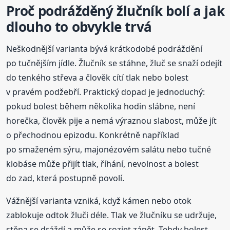
Proč podrážděný žlučník bolí a jak
dlouho to obvykle trvá
Neškodnější varianta bývá krátkodobé podráždění
po tučnějším jídle. Žlučník se stáhne, žluč se snaží odejít
do tenkého střeva a člověk cítí tlak nebo bolest
v pravém podžebří. Praktický dopad je jednoduchý:
pokud bolest během několika hodin slábne, není
horečka, člověk pije a nemá výraznou slabost, může jít
o přechodnou epizodu. Konkrétně například
po smaženém sýru, majonézovém salátu nebo tučné
klobáse může přijít tlak, říhání, nevolnost a bolest
do zad, která postupně povolí.
Vážnější varianta vzniká, když kámen nebo otok
zablokuje odtok žluči déle. Tlak ve žlučníku se udržuje,
stěna se dráždí a může se rozjet zánět. Tehdy bolest