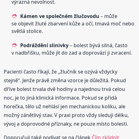
výrazná nevolnost.
Kámen ve společném žlučovodu
– může
se objevit žluté zbarvení kůže a očí, tmavá moč nebo
světlá stolice.
Podráždění slinivky
– bolest bývá silná, často
v nadbřišku, může jít do zad a doprovází ji zvracení.
Pacienti často říkají, že „žlučník se ozývá vždycky
stejně“. Jenže právě změna vzorce je důležitá. Pokud
dříve bolest trvala dvě hodiny a najednou trvá celou
noc, je to jiná klinická informace. Pokud se přidá
horečka, tělo už nehlásí jen mechanickou koliku, ale
možný zánětlivý stav. V praxi proto vždy sleduji délku,
vývoj a doprovodné příznaky, ne pouze místo bolesti.
Doporučuji také podívat se na článek
Čím zklidnit