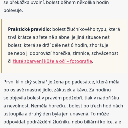
se překážka uvolní, bolest během několika hodin
polevuje.
Praktické pravidlo:
bolest žlučníkového typu, která
trvá krátce a zřetelně slábne, je jiná situace než
bolest, která se drží déle než 6 hodin, zhoršuje
se nebo ji doprovází horečka, zimnice, schvácenost
či
žluté zbarvení kůže a očí – fotografie
.
První klinický scénář je žena po padesátce, která měla
po oslavě mastné jídlo, zákusek a kávu. Za hodinu
se objevila bolest v pravém podžebří, tlak v nadbřišku
a nevolnost. Neměla horečku, bolest po třech hodinách
ustoupila a druhý den byla jen unavená. To může
odpovídat podráždění žlučníku nebo biliární kolice, ale