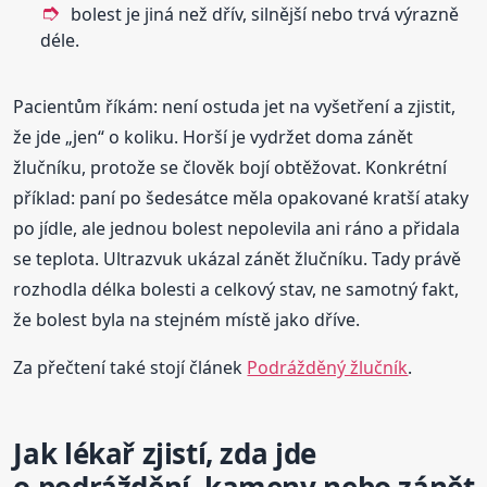
bolest je jiná než dřív, silnější nebo trvá výrazně
déle.
Pacientům říkám: není ostuda jet na vyšetření a zjistit,
že jde „jen“ o koliku. Horší je vydržet doma zánět
žlučníku, protože se člověk bojí obtěžovat. Konkrétní
příklad: paní po šedesátce měla opakované kratší ataky
po jídle, ale jednou bolest nepolevila ani ráno a přidala
se teplota. Ultrazvuk ukázal zánět žlučníku. Tady právě
rozhodla délka bolesti a celkový stav, ne samotný fakt,
že bolest byla na stejném místě jako dříve.
Za přečtení také stojí článek
Podrážděný žlučník
.
Jak lékař zjistí, zda jde
o podráždění, kameny nebo zánět