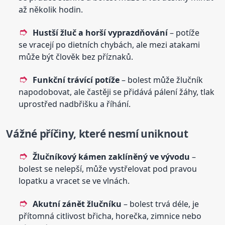
až několik hodin.
Hustší žluč a horší vyprazdňování
– potíže
se vracejí po dietních chybách, ale mezi atakami
může být člověk bez příznaků.
Funkční trávící potíže
– bolest může žlučník
napodobovat, ale častěji se přidává pálení žáhy, tlak
uprostřed nadbřišku a říhání.
Vážné příčiny, které nesmí uniknout
Žlučníkový kámen zaklíněný ve vývodu
–
bolest se nelepší, může vystřelovat pod pravou
lopatku a vracet se ve vlnách.
Akutní zánět žlučníku
– bolest trvá déle, je
přítomná citlivost břicha, horečka, zimnice nebo