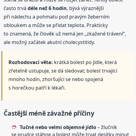
často trvá
déle než 6 hodin
, bývá výraznější
při nádechu a pohmatu pod pravým žeberním
obloukem a může se přidat teplota. Prakticky
to znamená, že člověk už nemá jen „zkažené trávení“,
ale možný začátek akutní cholecystitidy.
Rozhodovací věta:
krátká bolest po jídle, která
zřetelně ustupuje, se dá sledovat; bolest trvající
mnoho hodin, zhoršující se nebo spojená
s horečkou patří k lékaři.
Častější méně závažné příčiny
Tučné nebo velmi objemné jídlo
– žlučník
se prudce stáhne a bolest může trvat desítky minut