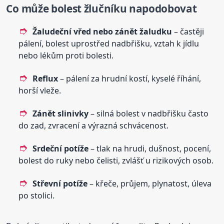
Co může bolest žlučníku napodobovat
Žaludeční vřed nebo zánět žaludku
– častěji
pálení, bolest uprostřed nadbřišku, vztah k jídlu
nebo lékům proti bolesti.
Reflux
– pálení za hrudní kostí, kyselé říhání,
horší vleže.
Zánět slinivky
– silná bolest v nadbřišku často
do zad, zvracení a výrazná schvácenost.
Srdeční potíže
– tlak na hrudi, dušnost, pocení,
bolest do ruky nebo čelisti, zvlášť u rizikových osob.
Střevní potíže
– křeče, průjem, plynatost, úleva
po stolici.