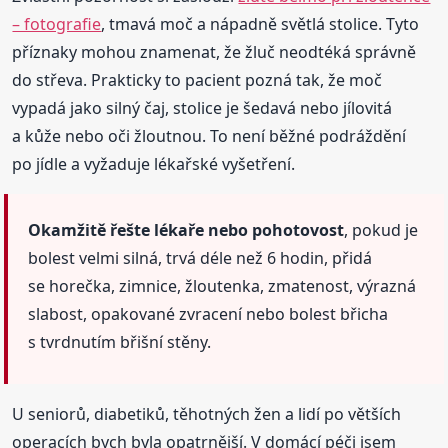
– fotografie
, tmavá moč a nápadně světlá stolice. Tyto
příznaky mohou znamenat, že žluč neodtéká správně
do střeva. Prakticky to pacient pozná tak, že moč
vypadá jako silný čaj, stolice je šedavá nebo jílovitá
a kůže nebo oči žloutnou. To není běžné podráždění
po jídle a vyžaduje lékařské vyšetření.
Okamžitě řešte lékaře nebo pohotovost
, pokud je
bolest velmi silná, trvá déle než 6 hodin, přidá
se horečka, zimnice, žloutenka, zmatenost, výrazná
slabost, opakované zvracení nebo bolest břicha
s tvrdnutím břišní stěny.
U seniorů, diabetiků, těhotných žen a lidí po větších
operacích bych byla opatrnější. V domácí péči jsem