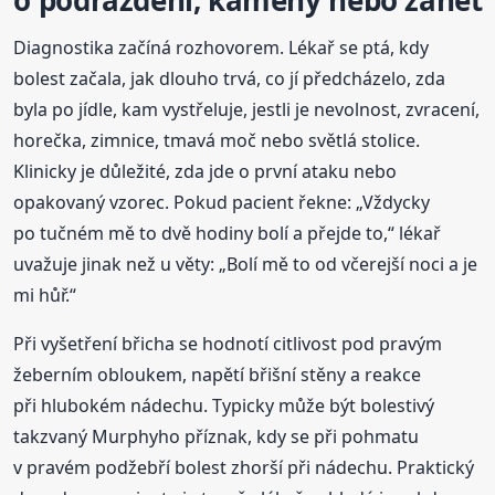
Diagnostika začíná rozhovorem. Lékař se ptá, kdy
bolest začala, jak dlouho trvá, co jí předcházelo, zda
byla po jídle, kam vystřeluje, jestli je nevolnost, zvracení,
horečka, zimnice, tmavá moč nebo světlá stolice.
Klinicky je důležité, zda jde o první ataku nebo
opakovaný vzorec. Pokud pacient řekne: „Vždycky
po tučném mě to dvě hodiny bolí a přejde to,“ lékař
uvažuje jinak než u věty: „Bolí mě to od včerejší noci a je
mi hůř.“
Při vyšetření břicha se hodnotí citlivost pod pravým
žeberním obloukem, napětí břišní stěny a reakce
při hlubokém nádechu. Typicky může být bolestivý
takzvaný Murphyho příznak, kdy se při pohmatu
v pravém podžebří bolest zhorší při nádechu. Praktický