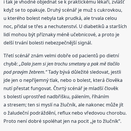
i tak je vhodné objednat se k praktickému lékaři, zvlášť
když se to opakuje. Druhý scénář je muž s cukrovkou,
u kterého bolest nebyla tak prudká, ale trvala celou
noc, přidal se třes a nechutenství. U diabetiků a starších
lidí mohou být příznaky méně učebnicové, a proto je
delší trvání bolesti nebezpečnější signál.
Třetí scénář znám velmi dobře od pacientů po dietní
chybě:
„Dala jsem si jen trochu smetany a pak mě tlačilo
pod pravým žebrem.“
Tady bývá důležité sledovat, jestli
jde jen o nepříjemný tlak, nebo o bolest, která člověka
nutí přestat fungovat. Čtvrtý scénář je mladší člověk
s bolestí uprostřed nadbřišku, pálením, říháním
a stresem; ten si myslí na žlučník, ale nakonec může jít
o žaludeční podráždění, reflux nebo vředovou chorobu.
Proto není dobré spoléhat jen na pocit „je to žlučník“.