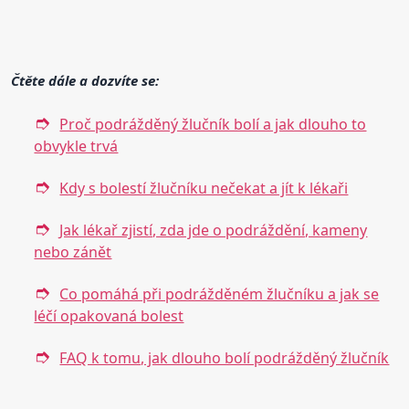
Čtěte dále a dozvíte se:
Proč podrážděný žlučník bolí a jak dlouho to
obvykle trvá
Kdy s bolestí žlučníku nečekat a jít k lékaři
Jak lékař zjistí, zda jde o podráždění, kameny
nebo zánět
Co pomáhá při podrážděném žlučníku a jak se
léčí opakovaná bolest
FAQ k tomu, jak dlouho bolí podrážděný žlučník