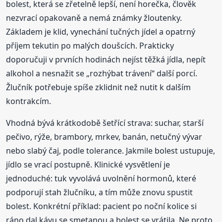
bolest, která se zřetelně lepší, není horečka, člověk
nezvrací opakovaně a nemá známky žloutenky.
Základem je klid, vynechání tučných jídel a opatrný
příjem tekutin po malých doušcích. Prakticky
doporučuji v prvních hodinách nejíst těžká jídla, nepít
alkohol a nesnažit se „rozhýbat trávení“ další porcí.
Žlučník potřebuje spíše zklidnit než nutit k dalším
kontrakcím.
Vhodná bývá krátkodobě šetřící strava: suchar, starší
pečivo, rýže, brambory, mrkev, banán, netučný vývar
nebo slabý čaj, podle tolerance. Jakmile bolest ustupuje,
jídlo se vrací postupně. Klinické vysvětlení je
jednoduché: tuk vyvolává uvolnění hormonů, které
podporují stah žlučníku, a tím může znovu spustit
bolest. Konkrétní příklad: pacient po noční kolice si
ráno dal kávu se smetanou a bolest se vrátila. Ne proto,