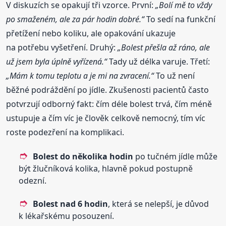
V diskuzích se opakují tři vzorce. První:
„Bolí mě to vždy
po smaženém, ale za pár hodin dobré.“
To sedí na funkční
přetížení nebo koliku, ale opakování ukazuje
na potřebu vyšetření. Druhý:
„Bolest přešla až ráno, ale
už jsem byla úplně vyřízená.“
Tady už délka varuje. Třetí:
„Mám k tomu teplotu a je mi na zvracení.“
To už není
běžné podráždění po jídle. Zkušenosti pacientů často
potvrzují odborný fakt: čím déle bolest trvá, čím méně
ustupuje a čím víc je člověk celkově nemocný, tím víc
roste podezření na komplikaci.
Bolest do několika hodin
po tučném jídle může
být žlučníková kolika, hlavně pokud postupně
odezní.
Bolest nad 6 hodin
, která se nelepší, je důvod
k lékařskému posouzení.