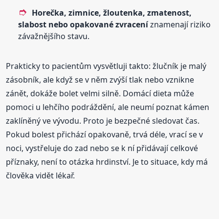
Horečka, zimnice, žloutenka, zmatenost,
slabost nebo opakované zvracení
znamenají riziko
závažnějšího stavu.
Prakticky to pacientům vysvětluji takto: žlučník je malý
zásobník, ale když se v něm zvýší tlak nebo vznikne
zánět, dokáže bolet velmi silně. Domácí dieta může
pomoci u lehčího podráždění, ale neumí poznat kámen
zaklíněný ve vývodu. Proto je bezpečné sledovat čas.
Pokud bolest přichází opakovaně, trvá déle, vrací se v
noci, vystřeluje do zad nebo se k ní přidávají celkové
příznaky, není to otázka hrdinství. Je to situace, kdy má
člověka vidět lékař.