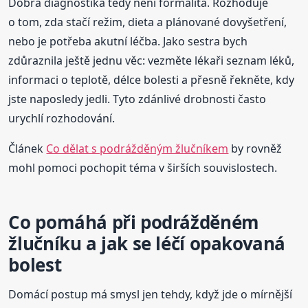
Dobrá diagnostika tedy není formalita. Rozhoduje
o tom, zda stačí režim, dieta a plánované dovyšetření,
nebo je potřeba akutní léčba. Jako sestra bych
zdůraznila ještě jednu věc: vezměte lékaři seznam léků,
informaci o teplotě, délce bolesti a přesně řekněte, kdy
jste naposledy jedli. Tyto zdánlivé drobnosti často
urychlí rozhodování.
Článek
Co dělat s podrážděným žlučníkem
by rovněž
mohl pomoci pochopit téma v širších souvislostech.
Co pomáhá při podrážděném
žlučníku a jak se léčí opakovaná
bolest
Domácí postup má smysl jen tehdy, když jde o mírnější