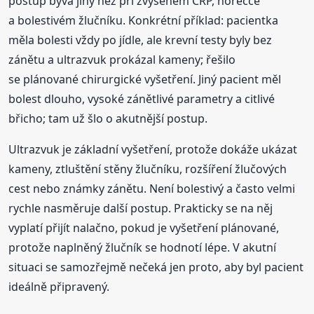
postup bývá jiný než při zvýšeném CRP, horečce
a bolestivém žlučníku. Konkrétní příklad: pacientka
měla bolesti vždy po jídle, ale krevní testy byly bez
zánětu a ultrazvuk prokázal kameny; řešilo
se plánované chirurgické vyšetření. Jiný pacient měl
bolest dlouho, vysoké zánětlivé parametry a citlivé
břicho; tam už šlo o akutnější postup.
Ultrazvuk je základní vyšetření, protože dokáže ukázat
kameny, ztluštění stěny žlučníku, rozšíření žlučových
cest nebo známky zánětu. Není bolestivý a často velmi
rychle nasměruje další postup. Prakticky se na něj
vyplatí přijít nalačno, pokud je vyšetření plánované,
protože naplněný žlučník se hodnotí lépe. V akutní
situaci se samozřejmě nečeká jen proto, aby byl pacient
ideálně připravený.