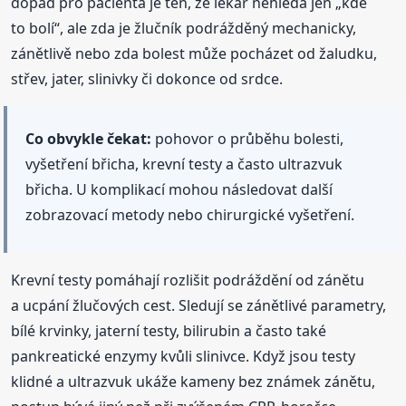
dopad pro pacienta je ten, že lékař nehledá jen „kde
to bolí“, ale zda je žlučník podrážděný mechanicky,
zánětlivě nebo zda bolest může pocházet od žaludku,
střev, jater, slinivky či dokonce od srdce.
Co obvykle čekat:
pohovor o průběhu bolesti,
vyšetření břicha, krevní testy a často ultrazvuk
břicha. U komplikací mohou následovat další
zobrazovací metody nebo chirurgické vyšetření.
Krevní testy pomáhají rozlišit podráždění od zánětu
a ucpání žlučových cest. Sledují se zánětlivé parametry,
bílé krvinky, jaterní testy, bilirubin a často také
pankreatické enzymy kvůli slinivce. Když jsou testy
klidné a ultrazvuk ukáže kameny bez známek zánětu,