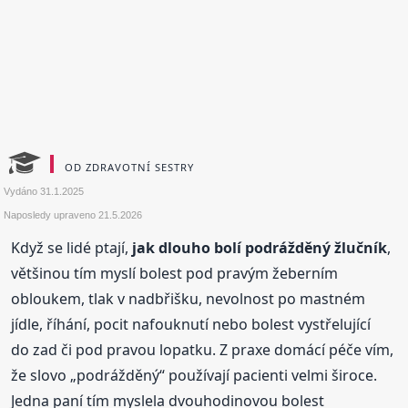
OD ZDRAVOTNÍ SESTRY
Vydáno
31.1.2025
Naposledy upraveno
21.5.2026
Když se lidé ptají,
jak dlouho bolí podrážděný žlučník
,
většinou tím myslí bolest pod pravým žeberním
obloukem, tlak v nadbřišku, nevolnost po mastném
jídle, říhání, pocit nafouknutí nebo bolest vystřelující
do zad či pod pravou lopatku. Z praxe domácí péče vím,
že slovo „podrážděný“ používají pacienti velmi široce.
Jedna paní tím myslela dvouhodinovou bolest