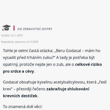
OD ZDRAVOTNÍ SESTRY
Vydáno
31.1.2025
Naposledy upraveno
14.4.2026
Tohle je velmi častá otázka: „Beru Godasal – mám ho
vysadit před trháním zubu?“ A tady je potřeba být
opatrný, protože nejde jen o zub, ale o
celkové riziko
pro srdce a cévy
.
Godasal obsahuje kyselinu acetylsalicylovou, která „ředí
krev“ – přesněji řečeno
zabraňuje shlukování
krevních destiček
.
To znamená dvě věci: