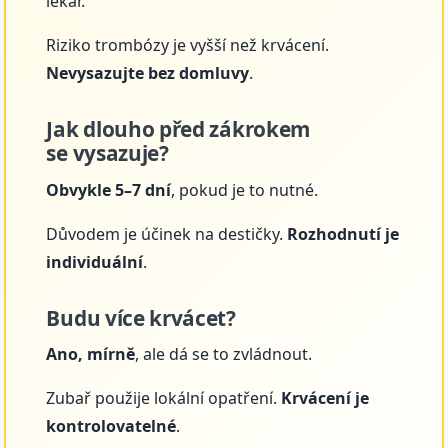
lékař.
Riziko trombózy je vyšší než krvácení.
Nevysazujte bez domluvy
.
Jak dlouho před zákrokem
se vysazuje?
Obvykle 5–7 dní
, pokud je to nutné.
Důvodem je účinek na destičky.
Rozhodnutí je
individuální
.
Budu více krvácet?
Ano, mírně
, ale dá se to zvládnout.
Zubař použije lokální opatření.
Krvácení je
kontrolovatelné
.