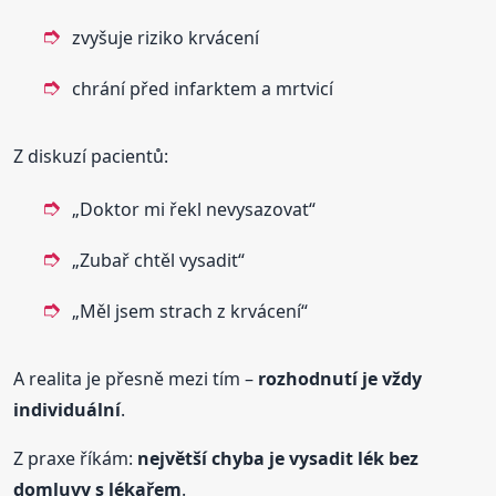
zvyšuje riziko krvácení
chrání před infarktem a mrtvicí
Z diskuzí pacientů:
„Doktor mi řekl nevysazovat“
„Zubař chtěl vysadit“
„Měl jsem strach z krvácení“
A realita je přesně mezi tím –
rozhodnutí je vždy
individuální
.
Z praxe říkám:
největší chyba je vysadit lék bez
domluvy s lékařem
.