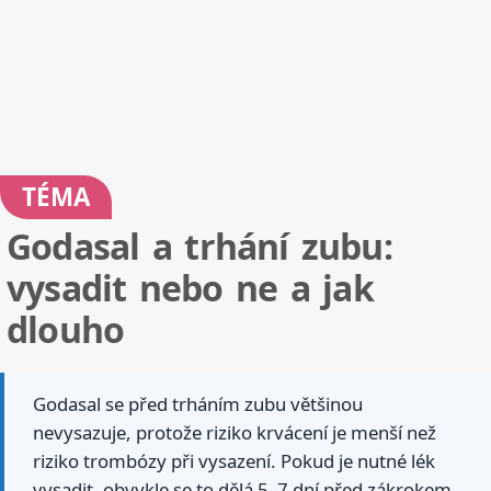
TÉMA
Godasal a trhání zubu:
vysadit nebo ne a jak
dlouho
Godasal se před trháním zubu většinou
nevysazuje, protože riziko krvácení je menší než
riziko trombózy při vysazení. Pokud je nutné lék
vysadit, obvykle se to dělá 5–7 dní před zákrokem,