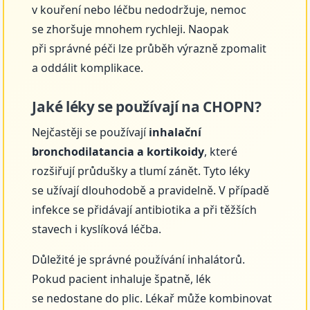
v kouření nebo léčbu nedodržuje, nemoc
se zhoršuje mnohem rychleji. Naopak
při správné péči lze průběh výrazně zpomalit
a oddálit komplikace.
Jaké léky se používají na CHOPN?
Nejčastěji se používají
inhalační
bronchodilatancia a kortikoidy
, které
rozšiřují průdušky a tlumí zánět. Tyto léky
se užívají dlouhodobě a pravidelně. V případě
infekce se přidávají antibiotika a při těžších
stavech i kyslíková léčba.
Důležité je správné používání inhalátorů.
Pokud pacient inhaluje špatně, lék
se nedostane do plic. Lékař může kombinovat