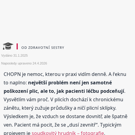
OD ZDRAVOTNÍ SESTRY
Vydáno
31.1.2025
Naposledy upraveno
24.4.2026
CHOPN je nemoc, kterou v praxi vidím denně. A řeknu
to naplno:
největší problém není jen samotné
poškození plic, ale to, jak pacienti léčbu podceňují
.
Vysvětlím vám proč. V plicích dochází k chronickému
zánětu, který zužuje průdušky a ničí plicní sklípky.
Výsledkem je, že vzduch se dostane dovnitř, ale špatně
ven. Pacient má pocit, že se „dusí zevnitř“. Typickým
projevem je
soudkovitý hrudník – fotografie
,