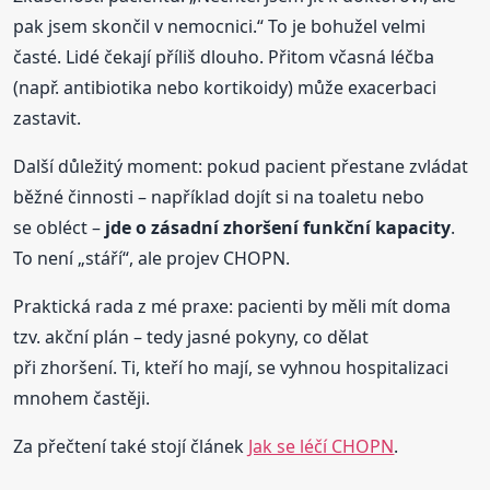
pak jsem skončil v nemocnici.“ To je bohužel velmi
časté. Lidé čekají příliš dlouho. Přitom včasná léčba
(např. antibiotika nebo kortikoidy) může exacerbaci
zastavit.
Další důležitý moment: pokud pacient přestane zvládat
běžné činnosti – například dojít si na toaletu nebo
se obléct –
jde o zásadní zhoršení funkční kapacity
.
To není „stáří“, ale projev CHOPN.
Praktická rada z mé praxe: pacienti by měli mít doma
tzv. akční plán – tedy jasné pokyny, co dělat
při zhoršení. Ti, kteří ho mají, se vyhnou hospitalizaci
mnohem častěji.
Za přečtení také stojí článek
Jak se léčí CHOPN
.