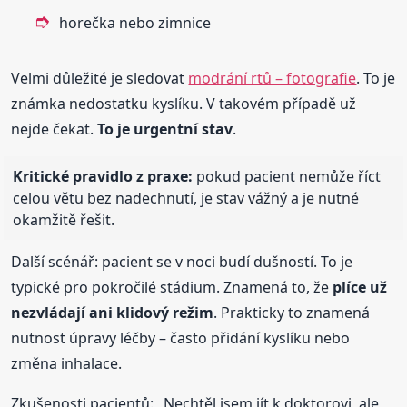
horečka nebo zimnice
Velmi důležité je sledovat
modrání rtů – fotografie
. To je
známka nedostatku kyslíku. V takovém případě už
nejde čekat.
To je urgentní stav
.
Kritické pravidlo z praxe:
pokud pacient nemůže říct
celou větu bez nadechnutí, je stav vážný a je nutné
okamžitě řešit.
Další scénář: pacient se v noci budí dušností. To je
typické pro pokročilé stádium. Znamená to, že
plíce už
nezvládají ani klidový režim
. Prakticky to znamená
nutnost úpravy léčby – často přidání kyslíku nebo
změna inhalace.
Zkušenosti pacientů: „Nechtěl jsem jít k doktorovi, ale