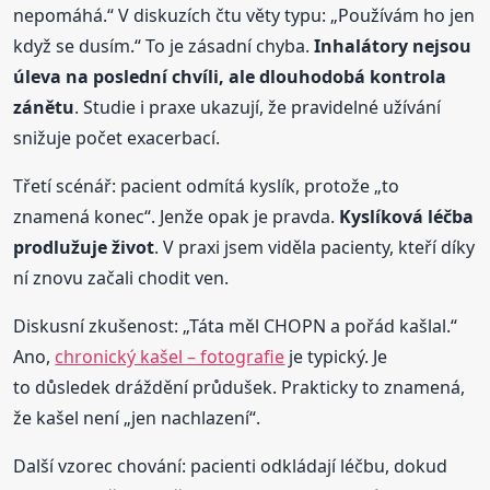
nepomáhá.“ V diskuzích čtu věty typu: „Používám ho jen
když se dusím.“ To je zásadní chyba.
Inhalátory nejsou
úleva na poslední chvíli, ale dlouhodobá kontrola
zánětu
. Studie i praxe ukazují, že pravidelné užívání
snižuje počet exacerbací.
Třetí scénář: pacient odmítá kyslík, protože „to
znamená konec“. Jenže opak je pravda.
Kyslíková léčba
prodlužuje život
. V praxi jsem viděla pacienty, kteří díky
ní znovu začali chodit ven.
Diskusní zkušenost: „Táta měl CHOPN a pořád kašlal.“
Ano,
chronický kašel – fotografie
je typický. Je
to důsledek dráždění průdušek. Prakticky to znamená,
že kašel není „jen nachlazení“.
Další vzorec chování: pacienti odkládají léčbu, dokud