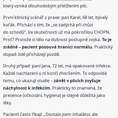
který vzniká dlouhodobým přetížením plic.
První klinický scénář z praxe: pan Karel, 68 let, bývalý
kuřák. Přichází s tím, že „se zadýchá při chůzi
do schodů“. Ve skutečnosti už má pokročilou CHOPN.
Proč? Protože si tělo na dušnost postupně zvyká.
To je
zrádné – pacient posouvá hranici normálu
. Praktický
dopad: lidé přicházejí pozdě.
Druhý případ: paní Jana, 72 let, má opakované infekce.
Každé nachlazení u ní končí zhoršením. To odpovídá
tomu, co ukazují studie –
zánět v plicích zvyšuje
náchylnost k infekcím
. Prakticky to znamená, že
prevence (očkování, hygiena) je stejně důležitá jako
léky.
Pacienti často říkají: „Dostala jsem inhalátor, ale