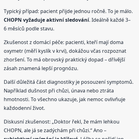
Typický případ: pacient přijde jednou ročně. To je málo.
CHOPN vyžaduje aktivní sledování
. Ideálně každé 3–
6 měsíců podle stavu.
Zkušenost z domácí péče: pacienti, kteří mají doma
oxymetr (měří kyslík v krvi), dokážou včas rozpoznat
zhoršení. To má obrovský praktický dopad – dřívější
zásah znamená lepší prognózu.
Další důležitá část diagnostiky je posouzení symptomů.
Například dušnost při chůzi, únava nebo ztráta
hmotnosti. To všechno ukazuje, jak nemoc ovlivňuje
každodenní život.
Diskusní zkušenost: „Doktor řekl, že mám lehkou
CHOPN, ale já se zadýchám při chůzi.“ Ano –
subjektivní vnímání je klíčové
. Léčba se neřídí jen