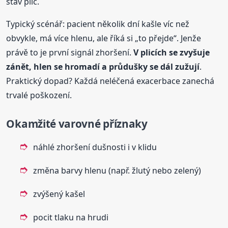
stav plic.
Typický scénář: pacient několik dní kašle víc než
obvykle, má více hlenu, ale říká si „to přejde“. Jenže
právě to je první signál zhoršení.
V plicích se zvyšuje
zánět, hlen se hromadí a průdušky se dál zužují
.
Praktický dopad? Každá neléčená exacerbace zanechá
trvalé poškození.
Okamžité varovné příznaky
náhlé zhoršení dušnosti i v klidu
změna barvy hlenu (např. žlutý nebo zelený)
zvýšený kašel
pocit tlaku na hrudi