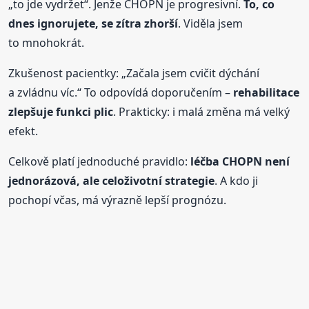
„to jde vydržet“. Jenže CHOPN je progresivní.
To, co
dnes ignorujete, se zítra zhorší
. Viděla jsem
to mnohokrát.
Zkušenost pacientky: „Začala jsem cvičit dýchání
a zvládnu víc.“ To odpovídá doporučením –
rehabilitace
zlepšuje funkci plic
. Prakticky: i malá změna má velký
efekt.
Celkově platí jednoduché pravidlo:
léčba CHOPN není
jednorázová, ale celoživotní strategie
. A kdo ji
pochopí včas, má výrazně lepší prognózu.