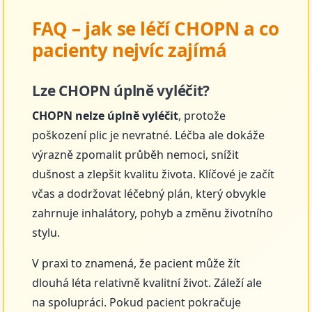
FAQ – jak se léčí CHOPN a co
pacienty nejvíc zajímá
Lze CHOPN úplně vyléčit?
CHOPN nelze úplně vyléčit
, protože
poškození plic je nevratné. Léčba ale dokáže
výrazně zpomalit průběh nemoci, snížit
dušnost a zlepšit kvalitu života. Klíčové je začít
včas a dodržovat léčebný plán, který obvykle
zahrnuje inhalátory, pohyb a změnu životního
stylu.
V praxi to znamená, že pacient může žít
dlouhá léta relativně kvalitní život. Záleží ale
na spolupráci. Pokud pacient pokračuje