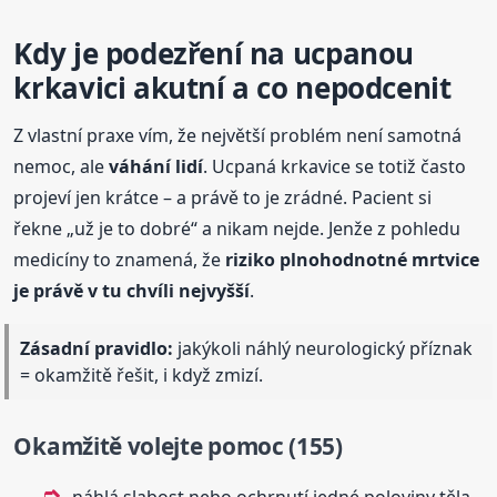
Kdy je podezření na ucpanou
krkavici akutní a co nepodcenit
Z vlastní praxe vím, že největší problém není samotná
nemoc, ale
váhání lidí
. Ucpaná krkavice se totiž často
projeví jen krátce – a právě to je zrádné. Pacient si
řekne „už je to dobré“ a nikam nejde. Jenže z pohledu
medicíny to znamená, že
riziko plnohodnotné mrtvice
je právě v tu chvíli nejvyšší
.
Zásadní pravidlo:
jakýkoli náhlý neurologický příznak
= okamžitě řešit, i když zmizí.
Okamžitě volejte pomoc (155)
náhlá slabost nebo ochrnutí jedné poloviny těla