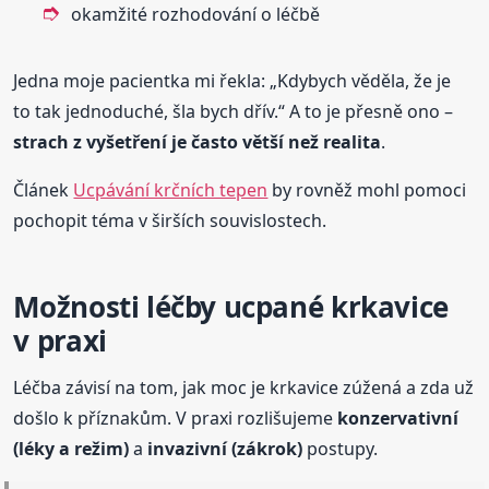
okamžité rozhodování o léčbě
Jedna moje pacientka mi řekla: „Kdybych věděla, že je
to tak jednoduché, šla bych dřív.“ A to je přesně ono –
strach z vyšetření je často větší než realita
.
Článek
Ucpávání krčních tepen
by rovněž mohl pomoci
pochopit téma v širších souvislostech.
Možnosti léčby ucpané krkavice
v praxi
Léčba závisí na tom, jak moc je krkavice zúžená a zda už
došlo k příznakům. V praxi rozlišujeme
konzervativní
(léky a režim)
a
invazivní (zákrok)
postupy.