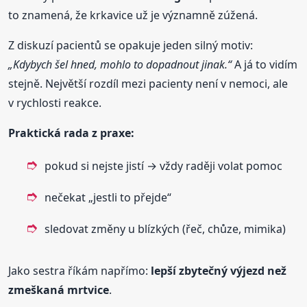
to znamená, že krkavice už je významně zúžená.
Z diskuzí pacientů se opakuje jeden silný motiv:
„Kdybych šel hned, mohlo to dopadnout jinak.“
A já to vidím
stejně. Největší rozdíl mezi pacienty není v nemoci, ale
v rychlosti reakce.
Praktická rada z praxe:
pokud si nejste jistí → vždy raději volat pomoc
nečekat „jestli to přejde“
sledovat změny u blízkých (řeč, chůze, mimika)
Jako sestra říkám napřímo:
lepší zbytečný výjezd než
zmeškaná mrtvice
.