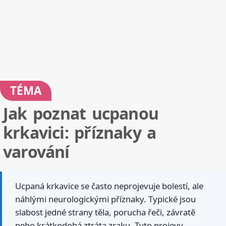
TÉMA
Jak poznat ucpanou
krkavici: příznaky a
varování
Ucpaná krkavice se často neprojevuje bolestí, ale
náhlými neurologickými příznaky. Typické jsou
slabost jedné strany těla, porucha řeči, závratě
nebo krátkodobá ztráta zraku. Tyto projevy