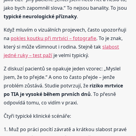
jako bych zapomněl slova.“ To nejsou banality. To jsou
typické neurologické příznaky
.
Když mluvím o vizuálních projevech, často upozorňuji
na
pokles koutku při mrtvici – fotografie
. To je znak,
který si může všimnout i rodina. Stejně tak
slabost
jedné ruky – test paží
je velmi typický.
Z diskuzí pacientů se opakuje jeden vzorec: „Myslel
jsem, že to přejde.“ A ono to často přejde – jenže
problém zůstává. Studie potvrzují, že
riziko mrtvice
po TIA je vysoké během prvních dnů
. To přesně
odpovídá tomu, co vidím v praxi.
Čtyři typické klinické scénáře:
1. Muž po práci pocítí závratě a krátkou slabost pravé