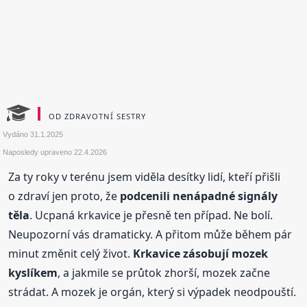
OD ZDRAVOTNÍ SESTRY
Vydáno
31.1.2025
Naposledy upraveno
22.4.2026
Za ty roky v terénu jsem viděla desítky lidí, kteří přišli
o zdraví jen proto, že
podcenili nenápadné signály
těla
. Ucpaná krkavice je přesně ten případ. Ne bolí.
Neupozorní vás dramaticky. A přitom může během pár
minut změnit celý život.
Krkavice zásobují mozek
kyslíkem
, a jakmile se průtok zhorší, mozek začne
strádat. A mozek je orgán, který si výpadek neodpouští.