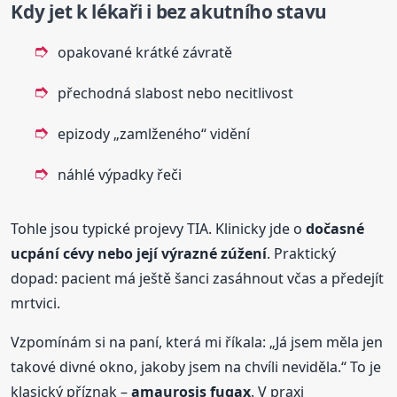
Kdy jet k lékaři i bez akutního stavu
opakované krátké závratě
přechodná slabost nebo necitlivost
epizody „zamlženého“ vidění
náhlé výpadky řeči
Tohle jsou typické projevy TIA. Klinicky jde o
dočasné
ucpání cévy nebo její výrazné zúžení
. Praktický
dopad: pacient má ještě šanci zasáhnout včas a předejít
mrtvici.
Vzpomínám si na paní, která mi říkala: „Já jsem měla jen
takové divné okno, jakoby jsem na chvíli neviděla.“ To je
klasický příznak –
amaurosis fugax
. V praxi