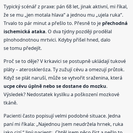
Typický scénář z praxe: pán 68 let, jinak aktivní, mi říkal,
že se mu „jen motala hlava“ a jednou mu „ujela ruka“.
Trvalo to pár minut a přešlo to. Přesně to je
přechodná
ischemická ataka
. O dva týdny později prodělal
plnohodnotnou mrtvici. Kdyby přišel hned, dalo
se tomu předejít.
Proč se to děje? V krkavici se postupně ukládají tukové
pláty – ateroskleróza. Ty zužují cévu a omezují průtok.
Když se plát naruší, může se vytvořit sraženina, která
ucpe cévu úplně nebo se dostane do mozku
.
Výsledek? Nedostatek kyslíku a poškození mozkové
tkáně.
Pacienti často popisují velmi podobné situace. Jedna
paní mi říkala: „Najednou jsem neudržela hrnek, ruka
jako cizí.“ Jiný pacient: „Chtěl jsem něco říct a nešlo to,