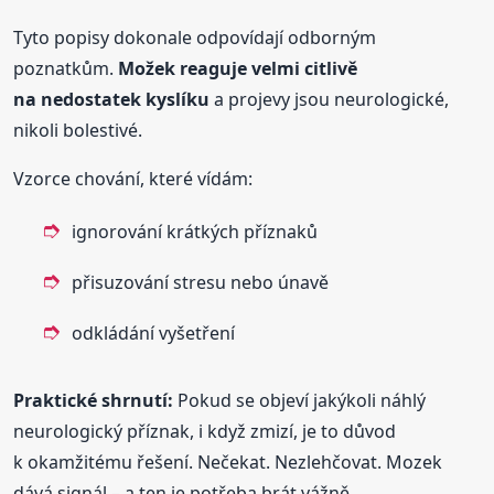
Tyto popisy dokonale odpovídají odborným
poznatkům.
Možek reaguje velmi citlivě
na nedostatek kyslíku
a projevy jsou neurologické,
nikoli bolestivé.
Vzorce chování, které vídám:
ignorování krátkých příznaků
přisuzování stresu nebo únavě
odkládání vyšetření
Praktické shrnutí:
Pokud se objeví jakýkoli náhlý
neurologický příznak, i když zmizí, je to důvod
k okamžitému řešení. Nečekat. Nezlehčovat. Mozek
dává signál – a ten je potřeba brát vážně.