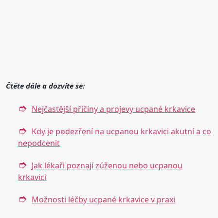
Čtěte dále a dozvíte se:
Nejčastější příčiny a projevy ucpané krkavice
Kdy je podezření na ucpanou krkavici akutní a co
nepodcenit
Jak lékaři poznají zúženou nebo ucpanou
krkavici
Možnosti léčby ucpané krkavice v praxi