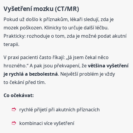
Vyšetření mozku (CT/MR)
Pokud už došlo k příznakům, lékaři sledují, zda je
mozek poškozen. Klinicky to určuje další léčbu.
Prakticky: rozhoduje o tom, zda je možné podat akutní
terapii.
V praxi pacienti často říkají: „Já jsem čekal něco
hrozného.“ A pak jsou překvapení, že
většina vyšetření
je rychlá a bezbolestná
. Největší problém je vždy
to čekání před tím.
Co očekávat:
rychlé přijetí při akutních příznacích
kombinaci více vyšetření