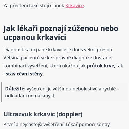
Za přečtení také stojí článek
Krkavice
.
Jak lékaři poznají zúženou nebo
ucpanou krkavici
Diagnostika ucpané krkavice je dnes velmi přesná.
Většina pacientů se ke správné diagnóze dostane
kombinací vyšetření, která ukážou jak
průtok krve
, tak
i
stav cévní stěny
.
Důležité:
vyšetření je většinou nebolestivé a rychlé –
odkládání nemá smysl.
Ultrazvuk krkavic (doppler)
První a nejčastější vyšetření. Lékař pomocí sondy