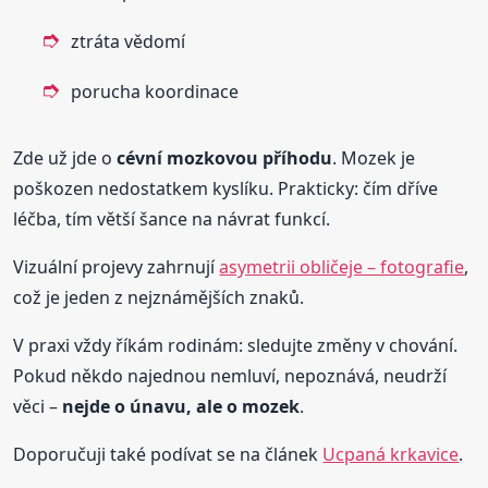
ztráta vědomí
porucha koordinace
Zde už jde o
cévní mozkovou příhodu
. Mozek je
poškozen nedostatkem kyslíku. Prakticky: čím dříve
léčba, tím větší šance na návrat funkcí.
Vizuální projevy zahrnují
asymetrii obličeje – fotografie
,
což je jeden z nejznámějších znaků.
V praxi vždy říkám rodinám: sledujte změny v chování.
Pokud někdo najednou nemluví, nepoznává, neudrží
věci –
nejde o únavu, ale o mozek
.
Doporučuji také podívat se na článek
Ucpaná krkavice
.