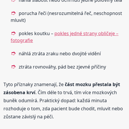
porucha řeči (nesrozumitelná řeč, neschopnost
mluvit)
pokles koutku –
pokles jedné strany obličeje –
fotografie
náhlá ztráta zraku nebo dvojité vidění
ztráta rovnováhy, pád bez zjevné příčiny
Tyto příznaky znamenají, že
část mozku přestala být
zásobena krví
. Čím déle to trvá, tím více mozkových
buněk odumírá. Praktický dopad: každá minuta
rozhoduje o tom, zda pacient bude chodit, mluvit nebo
zůstane závislý na péči.