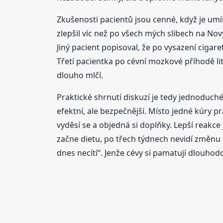
Zkušenosti pacientů jsou cenné, když je umím
zlepšil víc než po všech mých slibech na Nový
Jiný pacient popisoval, že po vysazení cigar
Třetí pacientka po cévní mozkové příhodě lit
dlouho mlčí.
Praktické shrnutí diskuzí je tedy jednoduché:
efektní, ale bezpečnější. Místo jedné kúry p
vyděsí se a objedná si doplňky. Lepší reakce 
začne dietu, po třech týdnech nevidí změnu a 
dnes necítí“. Jenže cévy si pamatují dlouhod