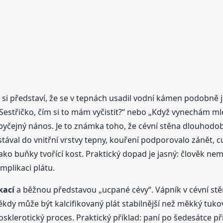
í si představí, že se v tepnách usadil vodní kámen podobně j
„Sestřičko, čím si to mám vyčistit?“ nebo „Když vynechám ml
byčejný nános. Je to známka toho, že cévní stěna dlouhodobě
ával do vnitřní vrstvy tepny, kouření podporovalo zánět, c
 buňky tvořící kost. Praktický dopad je jasný: člověk nemus
mplikaci plátu.
kací
a běžnou představou „ucpané cévy“. Vápník v cévní stě
Někdy může být kalcifikovaný plát stabilnější než měkký tukov
sklerotický proces. Praktický příklad: paní po šedesátce při