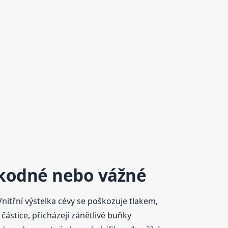
eškodné nebo vážné
itřní výstelka cévy se poškozuje tlakem,
ástice, přicházejí zánětlivé buňky