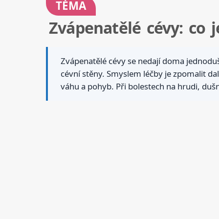
TÉMA
Zvápenatělé cévy: co 
Zvápenatělé cévy se nedají doma jednoduše
cévní stěny. Smyslem léčby je zpomalit další
váhu a pohyb. Při bolestech na hrudi, dušno