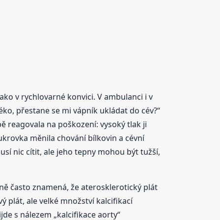
ako v rychlovarné konvici. V ambulanci i v
éko, přestane se mi vápník ukládat do cév?“
 reagovala na poškození: vysoký tlak ji
ukrovka měnila chování bílkovin a cévní
í nic cítit, ale jeho tepny mohou být tužší,
ně často znamená, že aterosklerotický plát
ý plát, ale velké množství kalcifikací
jde s nálezem „kalcifikace aorty“