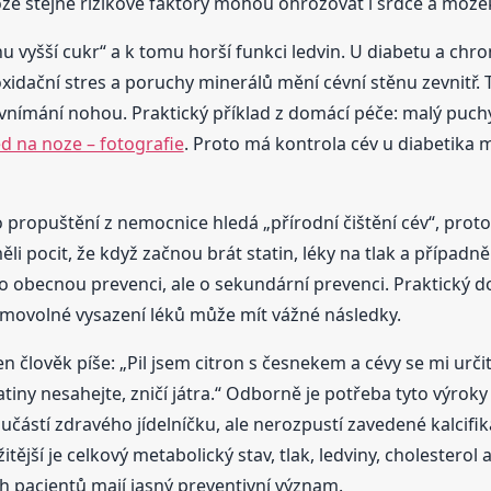
tože stejné rizikové faktory mohou ohrožovat i srdce a moze
chu vyšší cukr“ a k tomu horší funkci ledvin. U diabetu a ch
oxidační stres a poruchy minerálů mění cévní stěnu zevnitř.
vnímání nohou. Praktický příklad z domácí péče: malý puchýř 
ed na noze – fotografie
. Proto má kontrola cév u diabetika
po propuštění z nemocnice hledá „přírodní čištění cév“, pro
li pocit, že když začnou brát statin, léky na tlak a případně
o obecnou prevenci, ale o sekundární prevenci. Praktický d
 samovolné vysazení léků může mít vážné následky.
n člověk píše: „Pil jsem citron s česnekem a cévy se mi určit
iny nesahejte, zničí játra.“ Odborně je potřeba tyto výroky 
částí zdravého jídelníčku, ale nerozpustí zavedené kalcifi
ější je celkový metabolický stav, tlak, ledviny, cholesterol 
h pacientů mají jasný preventivní význam.