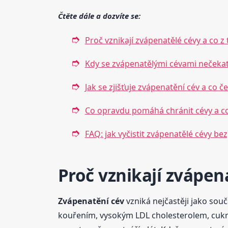
Čtěte dále a dozvíte se:
Proč vznikají zvápenatělé cévy a co 
Kdy se zvápenatělými cévami nečekat a
Jak se zjišťuje zvápenatění cév a co č
Co opravdu pomáhá chránit cévy a co j
FAQ: jak vyčistit zvápenatělé cévy be
Proč vznikají zvápen
Zvápenatění cév
vzniká nejčastěji jako sou
kouřením, vysokým LDL cholesterolem, cukrov