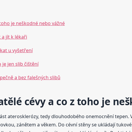
z toho je neškodné nebo vážné
 jít k lékaři
ekat u vyšetření
e jen slib čištění
zpečně a bez falešných slibů
atělé cévy a co z toho je n
část aterosklerózy, tedy dlouhodobého onemocnění tepen. Vn
kou, zánětem a věkem. Do cévní stěny se ukládají tukové č