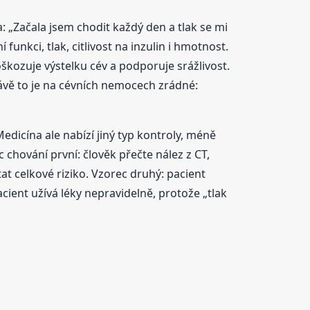
: „Začala jsem chodit každý den a tlak se mi
unkci, tlak, citlivost na inzulin i hmotnost.
oškozuje výstelku cév a podporuje srážlivost.
Právě to je na cévních nemocech zrádné:
Medicína ale nabízí jiný typ kontroly, méně
 chování první: člověk přečte nález z CT,
tat celkové riziko. Vzorec druhý: pacient
acient užívá léky nepravidelně, protože „tlak