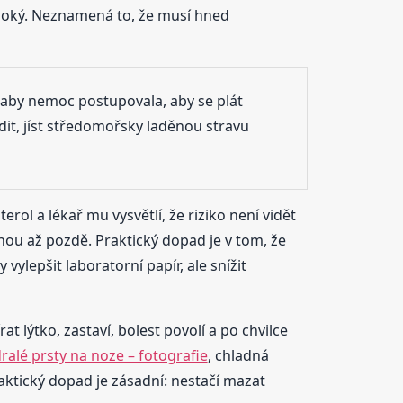
vysoký. Neznamená to, že musí hned
aby nemoc postupovala, aby se plát
hodit, jíst středomořsky laděnou stravu
erol a lékař mu vysvětlí, že riziko není vidět
šinou až pozdě. Praktický dopad je v tom, že
vylepšit laboratorní papír, ale snížit
t lýtko, zastaví, bolest povolí a po chvilce
alé prsty na noze – fotografie
, chladná
aktický dopad je zásadní: nestačí mazat