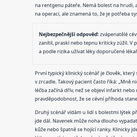
na rentgenu páteře. Nemá bolest na hrudi, a
na operaci, ale znamená to, že je potřeba syst
Nejbezpečnější odpověď:
zvápenatělé cév
zanítil, praskl nebo tepnu kriticky zúžil. V
a podle rizika užívat léky doporučené léka
První typický klinický scénář je člověk, který
v zrcadle. Takový pacient často říká: „Mně ni
léčba začíná dřív, než se objeví infarkt nebo
pravděpodobnost, že se cévní příhoda stane v
Druhý scénář vídám u lidí s bolestmi lýtek př
jde dál. Navenek může noha dlouho vypadat
kůže nebo špatně se hojící ranky. Klinicky 