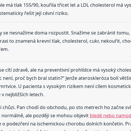
le má tlak 155/90, kouřila třicet let a LDL cholesterol má 
ematicky řešit její cévní riziko.
y se nesnažíme doma rozpustit. Snažíme se zabránit tomu, 
 praxi to znamená krevní tlak, cholesterol, cukr, nekouřit, c
řem.
 se cítí zdravě, ale na preventivní prohlídce má vysoký cholest
c není, proč bych bral statin?“ Jenže ateroskleróza bolí vět
 mrtvice. U pacienta s vysokým rizikem není cílem kosmeticky 
 nejbližších letech.
i chůzi. Pan chodí do obchodu, po sto metrech ho začne svíra
 normálně, ale později se mohou objevit
bledé nebo namodr
jde o podezření na ischemickou chorobu dolních končetin. Pr