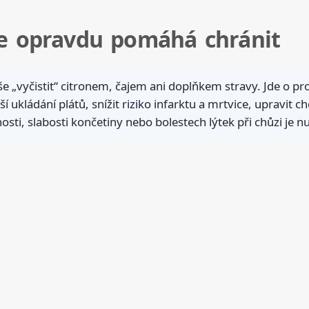
je opravdu pomáhá chránit
 „vyčistit“ citronem, čajem ani doplňkem stravy. Jde o p
 ukládání plátů, snížit riziko infarktu a mrtvice, upravit ch
sti, slabosti končetiny nebo bolestech lýtek při chůzi je n