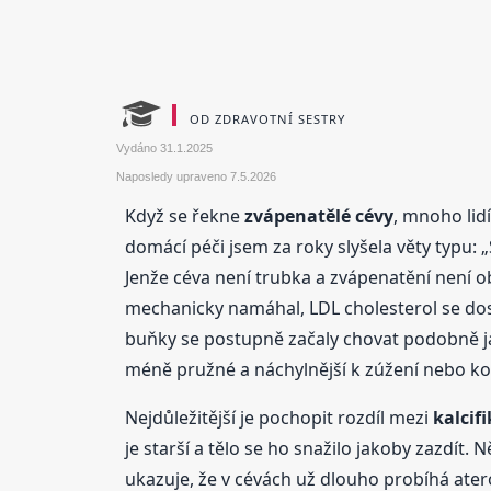
OD ZDRAVOTNÍ SESTRY
Vydáno
31.1.2025
Naposledy upraveno
7.5.2026
Když se řekne
zvápenatělé cévy
, mnoho lid
domácí péči jsem za roky slyšela věty typu: 
Jenže céva není trubka a zvápenatění není o
mechanicky namáhal, LDL cholesterol se dost
buňky se postupně začaly chovat podobně jako
méně pružné a náchylnější k zúžení nebo ko
Nejdůležitější je pochopit rozdíl mezi
kalcifi
je starší a tělo se ho snažilo jakoby zazdít. 
ukazuje, že v cévách už dlouho probíhá atero