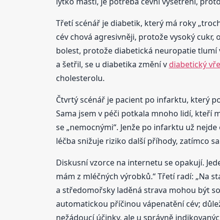
lýtko mastí, je potřeba cévní vyšetření, pro
Třetí scénář je diabetik, který má roky „tro
cév chová agresivněji, protože vysoký cukr, 
bolest, protože diabetická neuropatie tlumí 
a šetřil, se u diabetika změní v
diabetický vř
cholesterolu.
Čtvrtý scénář je pacient po infarktu, který 
Sama jsem v péči potkala mnoho lidí, kteří mě
se „nemocnými“. Jenže po infarktu už nejde 
léčba snižuje riziko další příhody, zatímco
Diskusní vzorce na internetu se opakují. Jede
mám z mléčných výrobků.“ Třetí radí: „Na stat
a středomořsky laděná strava mohou být sou
automatickou příčinou vápenatění cév; důležit
nežádoucí účinky, ale u správně indikovanýc