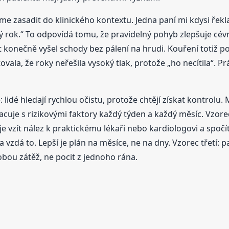
e zasadit do klinického kontextu. Jedna paní mi kdysi řekla
 rok.“ To odpovídá tomu, že pravidelný pohyb zlepšuje cévní f
et konečně vyšel schody bez pálení na hrudi. Kouření totiž p
ovala, že roky neřešila vysoký tlak, protože „ho necítila“. 
 lidé hledají rychlou očistu, protože chtějí získat kontrolu. 
racuje s rizikovými faktory každý týden a každý měsíc. Vzorec
je vzít nález k praktickému lékaři nebo kardiologovi a spočí
vzdá to. Lepší je plán na měsíce, ne na dny. Vzorec třetí: p
obou zátěž, ne pocit z jednoho rána.