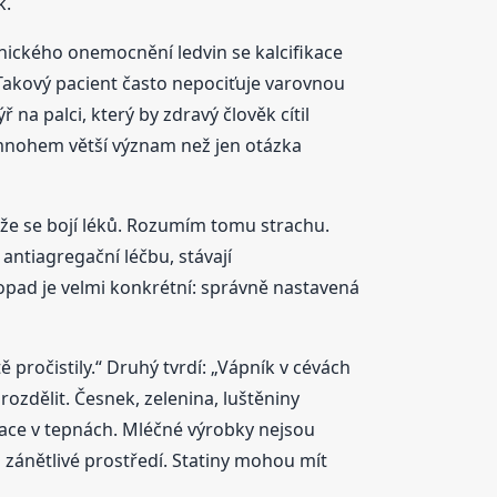
k.
ronického onemocnění ledvin se kalcifikace
 Takový pacient často nepociťuje varovnou
na palci, který by zdravý člověk cítil
 mnohem větší význam než jen otázka
tože se bojí léků. Rozumím tomu strachu.
 antiagregační léčbu, stávají
opad je velmi konkrétní: správně nastavená
ě pročistily.“ Druhý tvrdí: „Vápník v cévách
rozdělit. Česnek, zelenina, luštěniny
kace v tepnách. Mléčné výrobky nejsou
a zánětlivé prostředí. Statiny mohou mít