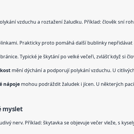
ykání vzduchu a roztažení žaludku. Příklad: člověk sní roh
inkami. Prakticky proto pomáhá další bublinky nepřidávat a
ránice. Typické je škytání po velké večeři, zvlášť když si čl
zkost
mění dýchání a podporují polykání vzduchu. U citlivých 
é nápoje
mohou podráždit žaludek i jícen. U některých paci
é myslet
udivý nerv. Příklad: škytavka se objevuje večer vleže, s kys