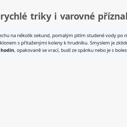
 rychlé triky i varovné přízna
chu na několik sekund, pomalým pitím studené vody po m
lonem s přitaženými koleny k hrudníku. Smyslem je zklidn
 hodin
, opakovaně se vrací, budí ze spánku nebo je s bolestí