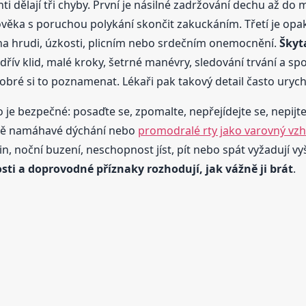
i dělají tři chyby. První je násilné zadržování dechu až do 
věka s poruchou polykání skončit zakuckáním. Třetí je opa
 na hrudi, úzkosti, plicním nebo srdečním onemocnění.
Škyt
jdřív klid, malé kroky, šetrné manévry, sledování trvání a sp
dobré si to poznamenat. Lékaři pak takový detail často urychl
o je bezpečné: posaďte se, zpomalte, nepřejídejte se, nepij
elně namáhavé dýchání nebo
promodralé rty jako varovný vzh
in, noční buzení, neschopnost jíst, pít nebo spát vyžadují v
osti a doprovodné příznaky rozhodují, jak vážně ji brát
.