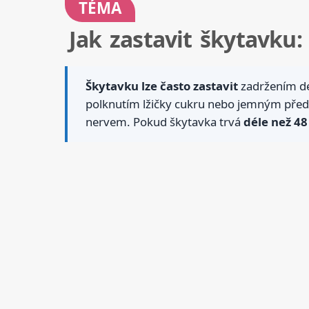
TÉMA
Jak zastavit škytavku:
Škytavku lze často zastavit
zadržením de
polknutím lžičky cukru nebo jemným předk
nervem. Pokud škytavka trvá
déle než 48