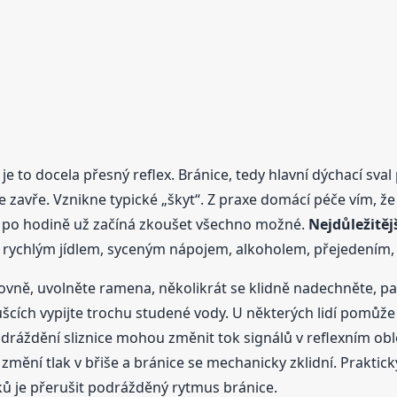
je to docela přesný reflex. Bránice, tedy hlavní dýchací sval
 zavře. Vznikne typické „škyt“. Z praxe domácí péče vím, že 
a po hodině už začíná zkoušet všechno možné.
Nejdůležitějš
ný rychlým jídlem, syceným nápojem, alkoholem, přejedením
rovně, uvolněte ramena, několikrát se klidně nadechněte, p
ích vypijte trochu studené vody. U některých lidí pomůže
dráždění sliznice mohou změnit tok signálů v reflexním ob
změní tlak v břiše a bránice se mechanicky zklidní. Praktic
ků je přerušit podrážděný rytmus bránice.