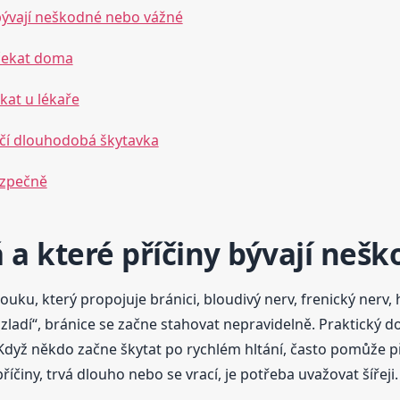
 bývají neškodné nebo vážné
ečekat doma
ekat u lékaře
léčí dlouhodobá škytavka
ezpečně
 a které příčiny bývají neš
u, který propojuje bránici, bloudivý nerv, frenický nerv, hr
ladí“, bránice se začne stahovat nepravidelně. Praktický 
 Když někdo začne škytat po rychlém hltání, často pomůže př
říčiny, trvá dlouho nebo se vrací, je potřeba uvažovat šířeji.