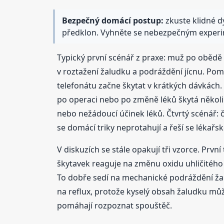
Bezpečný domácí postup:
zkuste klidné d
předklon. Vyhněte se nebezpečným experime
Typický první scénář z praxe: muž po obědě r
v roztažení žaludku a podráždění jícnu. Pom
telefonátu začne škytat v krátkých dávkách. 
po operaci nebo po změně léků škytá několik
nebo nežádoucí účinek léků. Čtvrtý scénář: 
se domácí triky neprotahují a řeší se lékařsk
V diskuzích se stále opakují tři vzorce. Prvn
škytavek reaguje na změnu oxidu uhličitého 
To dobře sedí na mechanické podráždění žalu
na reflux, protože kyselý obsah žaludku můž
pomáhají rozpoznat spouštěč.