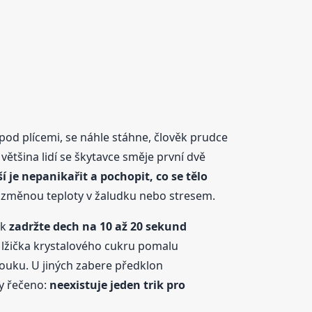
 pod plícemi, se náhle stáhne, člověk prudce
většina lidí se škytavce směje první dvě
í je nepanikařit a pochopit, co se tělo
, změnou teploty v žaludku nebo stresem.
ak
zadržte dech na 10 až 20 sekund
 lžička krystalového cukru pomalu
louku. U jiných zabere předklon
ky řečeno:
neexistuje jeden trik pro