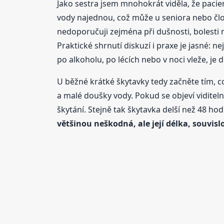
Jako sestra jsem mnohokrát viděla, že pacient
vody najednou, což může u seniora nebo člo
nedoporučuji zejména při dušnosti, bolesti
Praktické shrnutí diskuzí i praxe je jasné: ne
po alkoholu, po lécích nebo v noci vleže, je 
U běžné krátké škytavky tedy začněte tím, c
a malé doušky vody. Pokud se objeví vidit
škytání. Stejně tak škytavka delší než 48 hod
většinou neškodná, ale její délka, souvisl