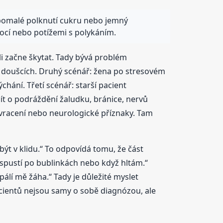
 pomalé polknutí cukru nebo jemný
ocí nebo potížemi s polykáním.
li začne škytat. Tady bývá problém
ch doušcích. Druhý scénář: žena po stresovém
chání. Třetí scénář: starší pacient
ít o podráždění žaludku, bránice, nervů
zvracení nebo neurologické příznaky. Tam
 být v klidu.“ To odpovídá tomu, že část
 spustí po bublinkách nebo když hltám.“
álí mě žáha.“ Tady je důležité myslet
acientů nejsou samy o sobě diagnózou, ale