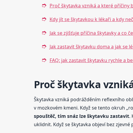
Proč škytavka vzniká a které příčiny
Kdy jít se škytavkou k lékaři a kdy n
Jak se zjišťuje příčina škytavky a co č
Jak zastavit škytavku doma a jak se 
FAQ: jak zastavit škytavku rychle a b
Proč škytavka vzniká
Škytavka vzniká podrážděním reflexního oblouk
v mozkovém kmeni. Když se tento okruh „roz
spouštěč, tím snáz lze škytavku zastavit
.
uklidnit. Když se škytavka objeví bez zjevné p