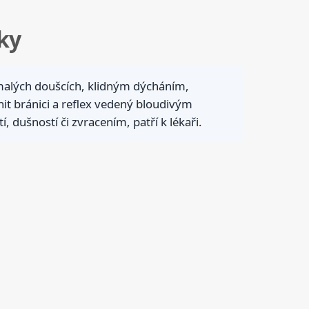
ky
alých doušcích, klidným dýcháním,
it bránici a reflex vedený bloudivým
, dušností či zvracením, patří k lékaři.