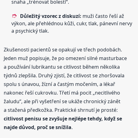
snaha „trénovat bolestí“.
Důležitý vzorec z diskuzí:
muži často řeší až
výkon, ale přehlédnou kůži, cukr, tlak, pánevní nervy
a psychický tlak.
Zkušenosti pacientů se opakují ve třech podobách.
Jeden muž popisuje, že po omezení silné masturbace
a používání lubrikantu se citlivost během několika
týdnů zlepšila. Druhý zjistí, že citlivost se zhoršovala
spolu s únavou, žízní a častým močením, a lékař
nakonec řeší cukrovku. Třetí má pocit „necitlivého
žaludu“, ale při vyšetření se ukáže chronický zánět
a stažená předkožka. Praktické shrnutí je prosté:
citlivost penisu se zvyšuje nejlépe tehdy, když se
najde důvod, proč se snížila
.