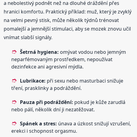
a nebolestivý podnět než na dlouhé dráždění přes
hranici komfortu. Praktický příklad: muž, který je zvyklý
na velmi pevný stisk, může několik týdnů trénovat
pomalejší a jemnější stimulaci, aby se mozek znovu učil
vnímat slabší signály.
Šetrná hygiena:
omývat vodou nebo jemným
neparfémovaným prostředkem, nepoužívat
dezinfekce ani agresivní mýdla.
Lubrikace:
při sexu nebo masturbaci snižuje
tření, prasklinky a podráždění.
Pauza při podráždění:
pokud je kůže zarudlá
nebo pálí, několik dní ji nezatěžovat.
Spánek a stres:
únava a úzkost snižují vzrušení,
erekci i schopnost orgasmu.