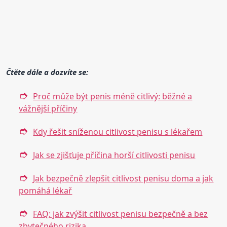
Čtěte dále a dozvíte se:
Proč může být penis méně citlivý: běžné a
vážnější příčiny
Kdy řešit sníženou citlivost penisu s lékařem
Jak se zjišťuje příčina horší citlivosti penisu
Jak bezpečně zlepšit citlivost penisu doma a jak
pomáhá lékař
FAQ: jak zvýšit citlivost penisu bezpečně a bez
zbytečného rizika