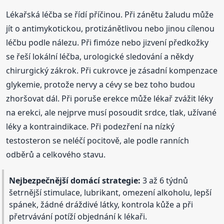
Lékařská léčba se řídí příčinou. Při zánětu žaludu může
jít o antimykotickou, protizánětlivou nebo jinou cílenou
léčbu podle nálezu. Při fimóze nebo jizvení předkožky
se řeší lokální léčba, urologické sledování a někdy
chirurgický zákrok. Při cukrovce je zásadní kompenzace
glykemie, protože nervy a cévy se bez toho budou
zhoršovat dál. Při poruše erekce může lékař zvážit léky
na erekci, ale nejprve musí posoudit srdce, tlak, užívané
léky a kontraindikace. Při podezření na nízký
testosteron se neléčí pocitově, ale podle ranních
odběrů a celkového stavu.
Nejbezpečnější domácí strategie:
3 až 6 týdnů
šetrnější stimulace, lubrikant, omezení alkoholu, lepší
spánek, žádné dráždivé látky, kontrola kůže a při
přetrvávání potíží objednání k lékaři.