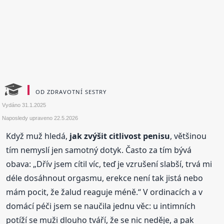
OD ZDRAVOTNÍ SESTRY
Vydáno
31.1.2025
Naposledy upraveno
22.5.2026
Když muž hledá,
jak zvýšit citlivost penisu
, většinou
tím nemyslí jen samotný dotyk. Často za tím bývá
obava: „Dřív jsem cítil víc, teď je vzrušení slabší, trvá mi
déle dosáhnout orgasmu, erekce není tak jistá nebo
mám pocit, že žalud reaguje méně.“ V ordinacích a v
domácí péči jsem se naučila jednu věc: u intimních
potíží se muži dlouho tváří, že se nic neděje, a pak