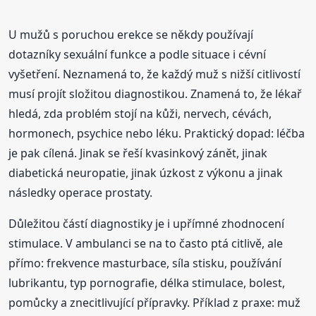
U mužů s poruchou erekce se někdy používají
dotazníky sexuální funkce a podle situace i cévní
vyšetření. Neznamená to, že každý muž s nižší citlivostí
musí projít složitou diagnostikou. Znamená to, že lékař
hledá, zda problém stojí na kůži, nervech, cévách,
hormonech, psychice nebo léku. Praktický dopad: léčba
je pak cílená. Jinak se řeší kvasinkový zánět, jinak
diabetická neuropatie, jinak úzkost z výkonu a jinak
následky operace prostaty.
Důležitou částí diagnostiky je i upřímné zhodnocení
stimulace. V ambulanci se na to často ptá citlivě, ale
přímo: frekvence masturbace, síla stisku, používání
lubrikantu, typ pornografie, délka stimulace, bolest,
pomůcky a znecitlivující přípravky. Příklad z praxe: muž