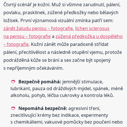
Čtvrtý scénář je kožní. Muž si všimne zarudnutí, pálení,
povlaku, prasklinek, zúžené předkožky nebo bělavých
ložisek. První významová vizuální zmínka patří sem:
zánět žaludu penisu – fotografie
,
lichen sclerosus
na penisu – fotografie
a
zúžená předkožka u dospělého
– fotografie
. Kožní zánět může paradoxně střídat
pálení, přecitlivělost a následně otupění vjemu, protože
podrážděná kůže se brání a sex začne být spojený
s nepříjemným očekáváním.
Bezpečně pomáhá:
jemnější stimulace,
lubrikant, pauza od dráždivých mýdel, spánek, méně
alkoholu, pohyb, léčba cukrovky a kontrola léků.
Nepomáhá bezpečně:
agresivní tření,
znecitlivující krémy bez indikace, experimenty
s chemikáliemi, vakuové pomůcky bez poučení nebo