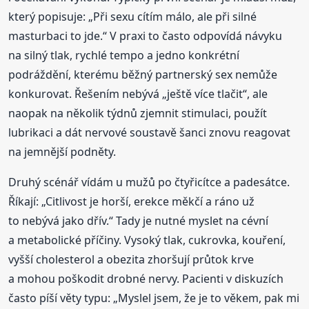
který popisuje: „Při sexu cítím málo, ale při silné
masturbaci to jde.“ V praxi to často odpovídá návyku
na silný tlak, rychlé tempo a jedno konkrétní
podráždění, kterému běžný partnerský sex nemůže
konkurovat. Řešením nebývá „ještě více tlačit“, ale
naopak na několik týdnů zjemnit stimulaci, použít
lubrikaci a dát nervové soustavě šanci znovu reagovat
na jemnější podněty.
Druhý scénář vídám u mužů po čtyřicítce a padesátce.
Říkají: „Citlivost je horší, erekce měkčí a ráno už
to nebývá jako dřív.“ Tady je nutné myslet na cévní
a metabolické příčiny. Vysoký tlak, cukrovka, kouření,
vyšší cholesterol a obezita zhoršují průtok krve
a mohou poškodit drobné nervy. Pacienti v diskuzích
často píší věty typu: „Myslel jsem, že je to věkem, pak mi