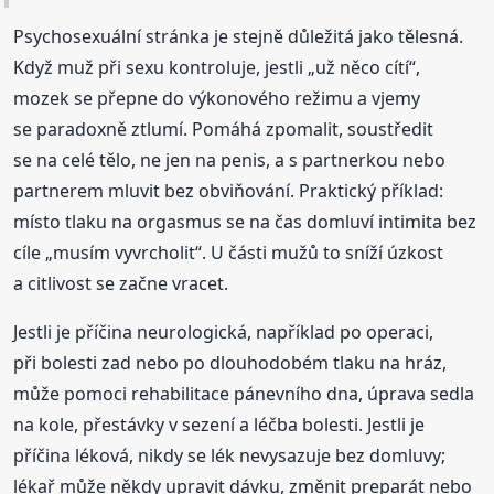
Psychosexuální stránka je stejně důležitá jako tělesná.
Když muž při sexu kontroluje, jestli „už něco cítí“,
mozek se přepne do výkonového režimu a vjemy
se paradoxně ztlumí. Pomáhá zpomalit, soustředit
se na celé tělo, ne jen na penis, a s partnerkou nebo
partnerem mluvit bez obviňování. Praktický příklad:
místo tlaku na orgasmus se na čas domluví intimita bez
cíle „musím vyvrcholit“. U části mužů to sníží úzkost
a citlivost se začne vracet.
Jestli je příčina neurologická, například po operaci,
při bolesti zad nebo po dlouhodobém tlaku na hráz,
může pomoci rehabilitace pánevního dna, úprava sedla
na kole, přestávky v sezení a léčba bolesti. Jestli je
příčina léková, nikdy se lék nevysazuje bez domluvy;
lékař může někdy upravit dávku, změnit preparát nebo