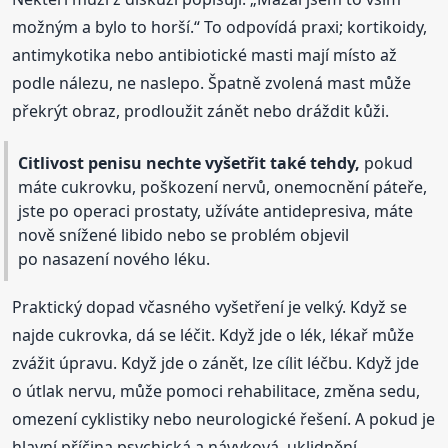
možným a bylo to horší.“ To odpovídá praxi; kortikoidy,
antimykotika nebo antibiotické masti mají místo až
podle nálezu, ne naslepo. Špatně zvolená mast může
překrýt obraz, prodloužit zánět nebo dráždit kůži.
Citlivost penisu nechte vyšetřit také tehdy,
pokud
máte cukrovku, poškození nervů, onemocnění páteře,
jste po operaci prostaty, užíváte antidepresiva, máte
nově snížené libido nebo se problém objevil
po nasazení nového léku.
Praktický dopad včasného vyšetření je velký. Když se
najde cukrovka, dá se léčit. Když jde o lék, lékař může
zvážit úpravu. Když jde o zánět, lze cílit léčbu. Když jde
o útlak nervu, může pomoci rehabilitace, změna sedu,
omezení cyklistiky nebo neurologické řešení. A pokud je
hlavní příčina psychická a návyková, uklidnění