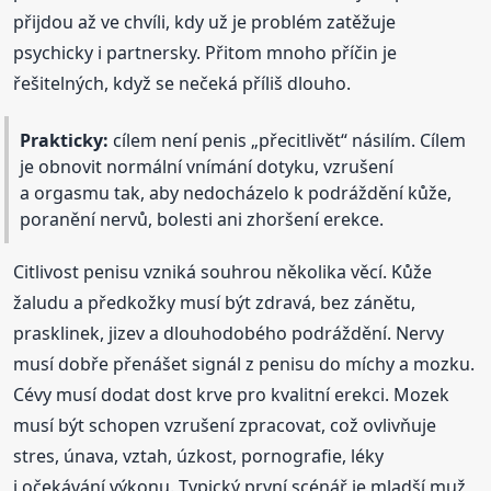
přijdou až ve chvíli, kdy už je problém zatěžuje
psychicky i partnersky. Přitom mnoho příčin je
řešitelných, když se nečeká příliš dlouho.
Prakticky:
cílem není penis „přecitlivět“ násilím. Cílem
je obnovit normální vnímání dotyku, vzrušení
a orgasmu tak, aby nedocházelo k podráždění kůže,
poranění nervů, bolesti ani zhoršení erekce.
Citlivost penisu vzniká souhrou několika věcí. Kůže
žaludu a předkožky musí být zdravá, bez zánětu,
prasklinek, jizev a dlouhodobého podráždění. Nervy
musí dobře přenášet signál z penisu do míchy a mozku.
Cévy musí dodat dost krve pro kvalitní erekci. Mozek
musí být schopen vzrušení zpracovat, což ovlivňuje
stres, únava, vztah, úzkost, pornografie, léky
i očekávání výkonu. Typický první scénář je mladší muž,