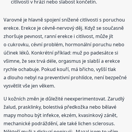
citlivosti v hrázi nebo slabost končetin.
Varovné je hlavně spojení snížené citlivosti s poruchou
erekce. Erekce je cévně-nervový děj. Když se současně
zhoršuje pevnost, ranní erekce i citlivost, může jít
o cukrovku, cévní problém, hormonální poruchu nebo
účinek léků. Konkrétní příklad: muž po padesátce si
všimne, že sex trvá déle, orgasmus je slabší a erekce
rychle ochabuje. Pokud kouří, má břicho, vyšší tlak
a dlouho nebyl na preventivní prohlídce, není bezpečné
vysvětlit vše jen věkem.
U kožních změn je důležité neexperimentovat. Zarudlý
žalud, prasklinky, bolestivá předkožka nebo bělavé
mapy mohou být infekce, ekzém, kvasinkový zánět,
mechanické podráždění, ale také lichen sclerosus.
Někteří muži z diskuzí popisují: „Mazal jsem to vším