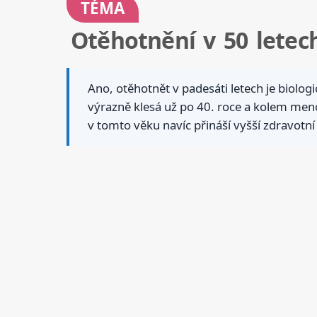
TÉMA
Otěhotnění v 50 letech
Ano, otěhotnět v padesáti letech je biol
výrazně klesá už po 40. roce a kolem menop
v tomto věku navíc přináší vyšší zdravotní 