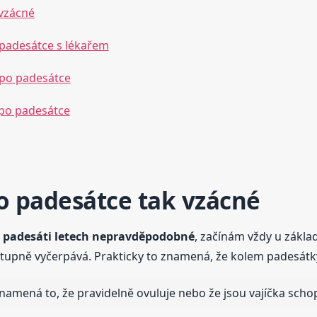
 vzácné
 padesátce s lékařem
í po padesátce
 po padesátce
o padesátce tak vzácné
v padesáti letech nepravděpodobné
, začínám vždy u základ
tupně vyčerpává. Prakticky to znamená, že kolem padesátky 
namená to, že pravidelně ovuluje nebo že jsou vajíčka sch