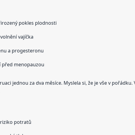
irozený pokles plodnosti
volnění vajíčka
enu a progesteronu
í před menopauzou
aci jednou za dva měsíce. Myslela si, že je vše v pořádku. 
.
 riziko potratů