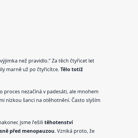
výjimka než pravidlo.“ Za těch čtyřicet let
ily marně už po čtyřicítce.
Tělo totiž
to proces nezačíná v padesáti, ale mnohem
mi nízkou šanci na otěhotnění. Často slyším
 nakonec jsme řešili
těhotenství
ěsně před menopauzou
. Vzniká proto, že