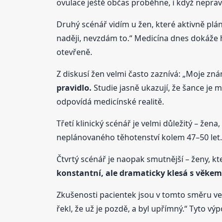
ovulace ještě občas proběhne, i když neprav
Druhý scénář vidím u žen, které aktivně plá
naději, nevzdám to.“ Medicína dnes dokáže 
otevřeně.
Z diskusí žen velmi často zaznívá: „Moje znám
pravidlo.
Studie jasně ukazují, že šance je mi
odpovídá medicínské realitě.
Třetí klinický scénář je velmi důležitý – žen
neplánovaného těhotenství kolem 47–50 let.
Čtvrtý scénář je naopak smutnější – ženy, kt
konstantní, ale dramaticky klesá s věkem
Zkušenosti pacientek jsou v tomto směru velm
řekl, že už je pozdě, a byl upřímný.“ Tyto v