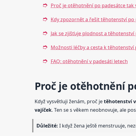
Proč je otěhotnění po padesátce tak
Kdy zpozornět a řešit těhotenství po
Jak se zjišťuje plodnost a těhotenstv
Možnosti léčby a cesta k těhotenství
FAQ: otěhotnění v padesáti letech
Proč je otěhotnění p
Když vysvětluji ženám, proč je
těhotenství 
vajíček
. Ten se s věkem neobnovuje, ale pos
Důležité:
I když žena ještě menstruuje, nez