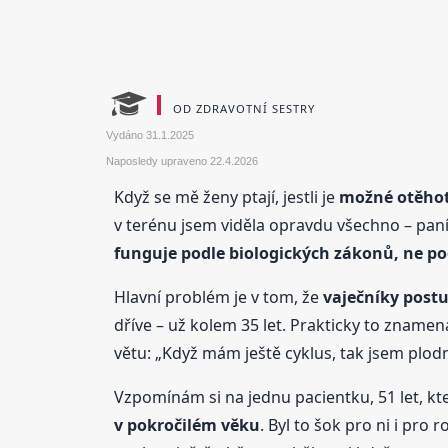
OD ZDRAVOTNÍ SESTRY
Vydáno
31.1.2025
Naposledy upraveno
22.4.2026
Když se mě ženy ptají, jestli je
možné otěhot
v terénu jsem viděla opravdu všechno – paní, 
funguje podle biologických zákonů, ne po
Hlavní problém je v tom, že
vaječníky postu
dříve – už kolem 35 let. Prakticky to znamen
větu: „Když mám ještě cyklus, tak jsem plodná
Vzpomínám si na jednu pacientku, 51 let, kter
v pokročilém věku
. Byl to šok pro ni i pro 