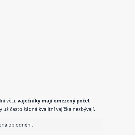
ní věci:
vaječníky mají omezený počet
už často žádná kvalitní vajíčka nezbývají.
opná oplodnění.