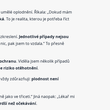
y o umělé oplodnění. Říkala: „Dokud mám
zká
. To je realita, kterou je potřeba říct
 zkreslení.
Jednotlivé případy nejsou
 nic, pak jsem to vzdala.“ To přesně
 ochranu
. Viděla jsem několik případů
e riziko otěhotnění
.
o vždy zdůrazňuji:
plodnost není
 jako ve třiceti.“ Jiná naopak: „Lékař mi
vrdší než očekávání
.