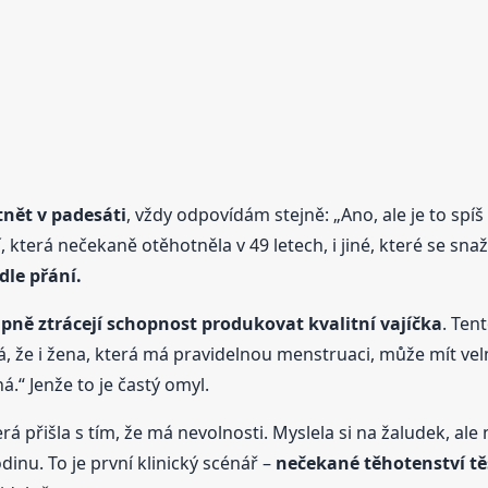
nět v padesáti
, vždy odpovídám stejně: „Ano, ale je to spíš 
která nečekaně otěhotněla v 49 letech, i jiné, které se snaž
dle přání.
pně ztrácejí schopnost produkovat kvalitní vajíčka
. Ten
á, že i žena, která má pravidelnou menstruaci, může mít vel
.“ Jenže to je častý omyl.
á přišla s tím, že má nevolnosti. Myslela si na žaludek, ale
rodinu. To je první klinický scénář –
nečekané těhotenství t