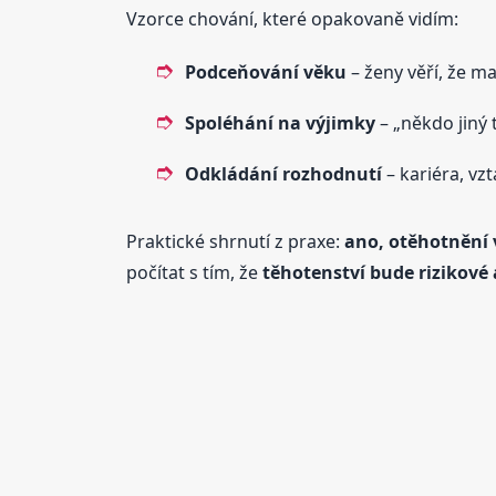
Vzorce chování, které opakovaně vidím:
Podceňování věku
– ženy věří, že ma
Spoléhání na výjimky
– „někdo jiný 
Odkládání rozhodnutí
– kariéra, vzt
Praktické shrnutí z praxe:
ano, otěhotnění 
počítat s tím, že
těhotenství bude rizikové 