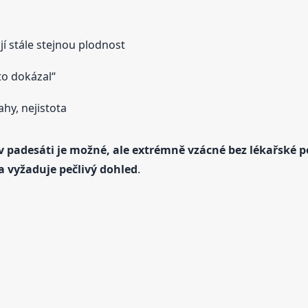
jí stále stejnou plodnost
to dokázal“
ahy, nejistota
v padesáti je možné, ale extrémně vzácné bez lékařské 
a vyžaduje pečlivý dohled
.