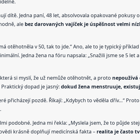
idelně.
nují dítě. Jedna paní, 48 let, absolvovala opakované pokus
hodně, ale
bez darovaných vajíček je úspěšnost velmi ní
á otěhotněla v 50, tak to jde.“ Ano, ale to je typický příklad
nimální. Jedna žena na fóru napsala: „Snažili jsme se 5 let a
a, která si myslí, že už nemůže otěhotnět, a proto
nepoužívá
 Praktický dopad je jasný:
dokud žena menstruuje, existuj
eré přicházejí pozdě. Říkají: „Kdybych to věděla dřív…“ Prot
.
i podobné. Jedna mi řekla: „Myslela jsem, že to půjde stejně
ýpovědi krásně doplňují medicínská fakta –
realita je často t