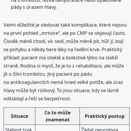
pády s úrazem hlavy.
Velmi důležité je sledovat také komplikace, které nejsou
na první pohled „mrtvice“, ale po CMP se objevují často.
Člověk méně chodí, víc sedí, může méně pít, hůř jí, bojí
se pohybu a někdy bere léky na ředění krve. Praktický
příklad: pacient má oteklé a bolestivé lýtko na slabší
straně. Rodina si myslí, že je to z rehabilitace, ale může
jít o žilní trombózu. Jiný pacient po pádu
na antikoagulanciích nemá hned velké potíže, ale úraz
hlavy může být rizikový. To jsou situace, kdy se lázně
odkládají a řeší se bezpečnost.
Co to může
Situace
Praktický postup
znamenat
Slabost trvá,
Žádat neurologa,