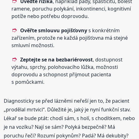
Uveďte rizika
, například pády, spasticitu, bolest
ramene, poruchu polykání, inkontinenci, kognitivní
potíže nebo potřebu doprovodu.
Ověřte smlouvu pojišťovny
s konkrétním
zařízením, protože ne každá pojišťovna má stejné
smluvní možnosti.
Zeptejte se na bezbariérovost
, dostupnost
výtahu, sprchy, polohovacího lůžka, možnosti
doprovodu a schopnost přijmout pacienta
s pomůckami.
Diagnosticky se před lázněmi neřeší jen to, že pacient
„prodělal mrtvici“. Důležité je, jaký je nyní funkční stav.
Lékař se bude ptát: chodí sám, s holí, s chodítkem, nebo
je na vozíku? Nají se sám? Polyká bezpečně? Má
poruchu řeči? Rozumí pokynům? Padá? Má dekubity?