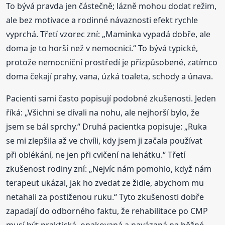
To bývá pravda jen částečně; lázně mohou dodat režim,
ale bez motivace a rodinné návaznosti efekt rychle
vyprchá. Třetí vzorec zní: „Maminka vypadá dobře, ale
doma je to horší než v nemocnici.“ To bývá typické,
protože nemocniční prostředí je přizpůsobené, zatímco
doma čekají prahy, vana, úzká toaleta, schody a únava.
Pacienti sami často popisují podobné zkušenosti. Jeden
říká: „Všichni se dívali na nohu, ale nejhorší bylo, že
jsem se bál sprchy.“ Druhá pacientka popisuje: „Ruka
se mi zlepšila až ve chvíli, kdy jsem ji začala používat
při oblékání, ne jen při cvičení na lehátku.“ Třetí
zkušenost rodiny zní: „Nejvíc nám pomohlo, když nám
terapeut ukázal, jak ho zvedat ze židle, abychom mu
netahali za postiženou ruku.“ Tyto zkušenosti dobře
zapadají do odborného faktu, že rehabilitace po CMP
musí být praktická, opakovaná a navázaná na běžné