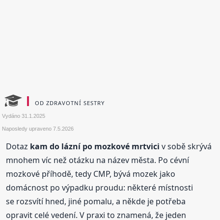
OD ZDRAVOTNÍ SESTRY
Vydáno
31.1.2025
Naposledy upraveno
7.5.2026
Dotaz
kam do lázní po mozkové mrtvici
v sobě skrývá
mnohem víc než otázku na název města. Po cévní
mozkové příhodě, tedy CMP, bývá mozek jako
domácnost po výpadku proudu: některé místnosti
se rozsvítí hned, jiné pomalu, a někde je potřeba
opravit celé vedení. V praxi to znamená, že jeden