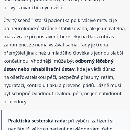
při vyřizování běžných věcí.
Čtvrtý scénář: starší pacientka po krvácivé mrtvici je
po neurologické stránce stabilizovaná, ale je unavitelná,
má závratě při postavení, bere léky na tlak a občas
zapomene, že nemá vstávat sama. Tady je třeba
přemýšlet jinak než u mladšího člověka s jednou slabší
končetinou. Vhodnější může být
odborný léčebný
ústav nebo rehabilitační ústav
, kde je větší důraz
na ošetřovatelskou péči, bezpečné přesuny, režim,
hydrataci, kontrolu tlaku a prevenci pádů. Lázně musí
být schopné zvládnout reálnou péči, ne jen nabídnout
procedury.
Praktická sesterská rada:
při výběru zařízení si
napište tři věty: co pacient nezvládne sám, čeho