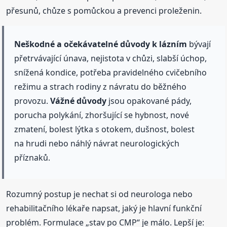
přesunů, chůze s pomůckou a prevenci proleženin.
Neškodné a očekávatelné důvody k lázním
bývají
přetrvávající únava, nejistota v chůzi, slabší úchop,
snížená kondice, potřeba pravidelného cvičebního
režimu a strach rodiny z návratu do běžného
provozu.
Vážné důvody
jsou opakované pády,
porucha polykání, zhoršující se hybnost, nové
zmatení, bolest lýtka s otokem, dušnost, bolest
na hrudi nebo náhlý návrat neurologických
příznaků.
Rozumný postup je nechat si od neurologa nebo
rehabilitačního lékaře napsat, jaký je hlavní funkční
problém. Formulace „stav po CMP“ je málo. Lepší je: