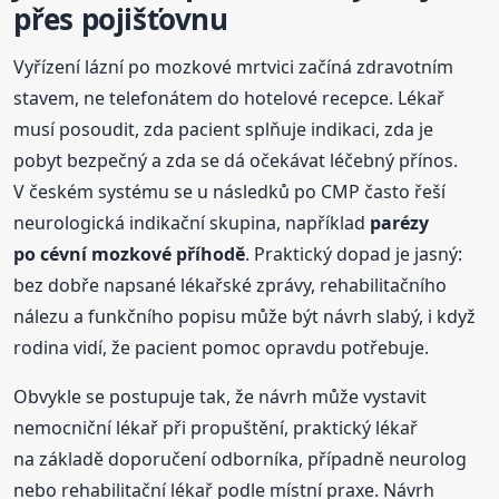
přes pojišťovnu
Vyřízení lázní po mozkové mrtvici začíná zdravotním
stavem, ne telefonátem do hotelové recepce. Lékař
musí posoudit, zda pacient splňuje indikaci, zda je
pobyt bezpečný a zda se dá očekávat léčebný přínos.
V českém systému se u následků po CMP často řeší
neurologická indikační skupina, například
parézy
po cévní mozkové příhodě
. Praktický dopad je jasný:
bez dobře napsané lékařské zprávy, rehabilitačního
nálezu a funkčního popisu může být návrh slabý, i když
rodina vidí, že pacient pomoc opravdu potřebuje.
Obvykle se postupuje tak, že návrh může vystavit
nemocniční lékař při propuštění, praktický lékař
na základě doporučení odborníka, případně neurolog
nebo rehabilitační lékař podle místní praxe. Návrh