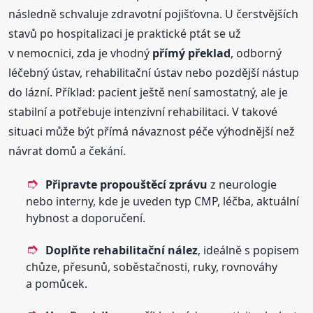
následně schvaluje zdravotní pojišťovna. U čerstvějších
stavů po hospitalizaci je praktické ptát se už
v nemocnici, zda je vhodný
přímý překlad
, odborný
léčebný ústav, rehabilitační ústav nebo pozdější nástup
do lázní. Příklad: pacient ještě není samostatný, ale je
stabilní a potřebuje intenzivní rehabilitaci. V takové
situaci může být přímá návaznost péče výhodnější než
návrat domů a čekání.
Připravte propouštěcí zprávu
z neurologie
nebo interny, kde je uveden typ CMP, léčba, aktuální
hybnost a doporučení.
Doplňte rehabilitační nález
, ideálně s popisem
chůze, přesunů, soběstačnosti, ruky, rovnováhy
a pomůcek.