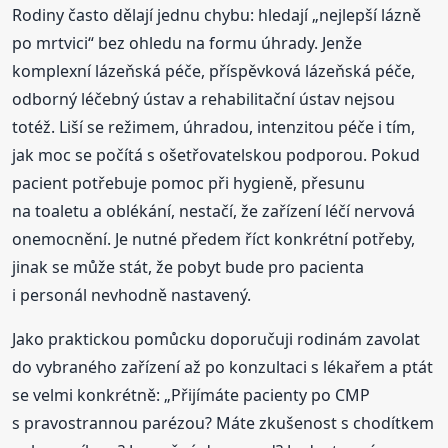
Rodiny často dělají jednu chybu: hledají „nejlepší lázně
po mrtvici“ bez ohledu na formu úhrady. Jenže
komplexní lázeňská péče, příspěvková lázeňská péče,
odborný léčebný ústav a rehabilitační ústav nejsou
totéž. Liší se režimem, úhradou, intenzitou péče i tím,
jak moc se počítá s ošetřovatelskou podporou. Pokud
pacient potřebuje pomoc při hygieně, přesunu
na toaletu a oblékání, nestačí, že zařízení léčí nervová
onemocnění. Je nutné předem říct konkrétní potřeby,
jinak se může stát, že pobyt bude pro pacienta
i personál nevhodně nastavený.
Jako praktickou pomůcku doporučuji rodinám zavolat
do vybraného zařízení až po konzultaci s lékařem a ptát
se velmi konkrétně: „Přijímáte pacienty po CMP
s pravostrannou parézou? Máte zkušenost s chodítkem