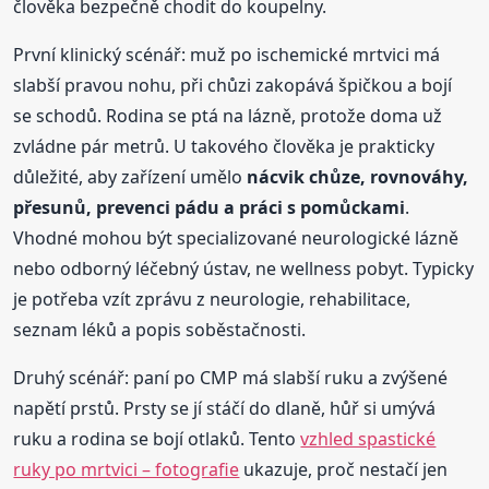
člověka bezpečně chodit do koupelny.
První klinický scénář: muž po ischemické mrtvici má
slabší pravou nohu, při chůzi zakopává špičkou a bojí
se schodů. Rodina se ptá na lázně, protože doma už
zvládne pár metrů. U takového člověka je prakticky
důležité, aby zařízení umělo
nácvik chůze, rovnováhy,
přesunů, prevenci pádu a práci s pomůckami
.
Vhodné mohou být specializované neurologické lázně
nebo odborný léčebný ústav, ne wellness pobyt. Typicky
je potřeba vzít zprávu z neurologie, rehabilitace,
seznam léků a popis soběstačnosti.
Druhý scénář: paní po CMP má slabší ruku a zvýšené
napětí prstů. Prsty se jí stáčí do dlaně, hůř si umývá
ruku a rodina se bojí otlaků. Tento
vzhled spastické
ruky po mrtvici – fotografie
ukazuje, proč nestačí jen