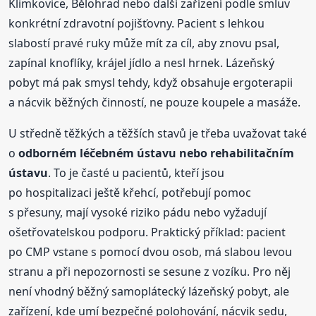
Klimkovice, Bělohrad nebo další zařízení podle smluv
konkrétní zdravotní pojišťovny. Pacient s lehkou
slabostí pravé ruky může mít za cíl, aby znovu psal,
zapínal knoflíky, krájel jídlo a nesl hrnek. Lázeňský
pobyt má pak smysl tehdy, když obsahuje ergoterapii
a nácvik běžných činností, ne pouze koupele a masáže.
U středně těžkých a těžších stavů je třeba uvažovat také
o
odborném léčebném ústavu nebo rehabilitačním
ústavu
. To je časté u pacientů, kteří jsou
po hospitalizaci ještě křehcí, potřebují pomoc
s přesuny, mají vysoké riziko pádu nebo vyžadují
ošetřovatelskou podporu. Praktický příklad: pacient
po CMP vstane s pomocí dvou osob, má slabou levou
stranu a při nepozornosti se sesune z vozíku. Pro něj
není vhodný běžný samoplátecký lázeňský pobyt, ale
zařízení, kde umí bezpečné polohování, nácvik sedu,