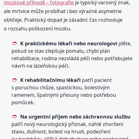
mozkové příhodě – fotografie
je typický varovný znak,
ale mrtvice může probíhat i bez výrazné asymetrie
obličeje. Praktický dopad je zásadní: čas rozhoduje
o rozsahu poškození mozku.
K praktickému lékaři nebo neurologovi
jděte,
pokud se stav zlepšuje pomalu, chybí plán
rehabilitace, rodina nezvládá péči nebo potřebujete
návrh na lázeňskou péči.
K rehabilitačnímu lékaři
patří pacient
s poruchou chůze, spasticitou, bolestivým
ramenem, špatnými přesuny nebo potřebou
pomůcek.
Na urgentní příjem nebo záchrannou službu
patří nový neurologický příznak, náhlé zhoršení
stavu, dušnost, bolest na hrudi, podezření
na trombózu, těžká dehydratace nebo opakované