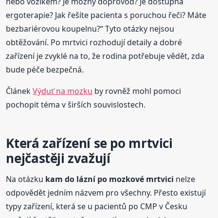
nebo vozíkem? Je možný doprovod? Je dostupná
ergoterapie? Jak řešíte pacienta s poruchou řeči? Máte
bezbariérovou koupelnu?“ Tyto otázky nejsou
obtěžování. Po mrtvici rozhodují detaily a dobré
zařízení je zvyklé na to, že rodina potřebuje vědět, zda
bude péče bezpečná.
Článek
Výduť na mozku
by rovněž mohl pomoci
pochopit téma v širších souvislostech.
Která zařízení se po mrtvici
nejčastěji zvažují
Na otázku
kam do lázní po mozkové mrtvici
nelze
odpovědět jedním názvem pro všechny. Přesto existují
typy zařízení, která se u pacientů po CMP v Česku