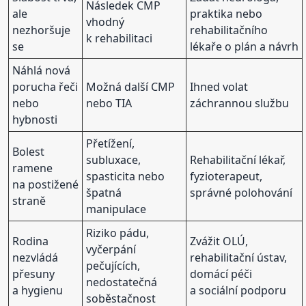
Následek CMP
ale
praktika nebo
vhodný
nezhoršuje
rehabilitačního
k rehabilitaci
se
lékaře o plán a návrh
Náhlá nová
porucha řeči
Možná další CMP
Ihned volat
nebo
nebo TIA
záchrannou službu
hybnosti
Přetížení,
Bolest
subluxace,
Rehabilitační lékař,
ramene
spasticita nebo
fyzioterapeut,
na postižené
špatná
správné polohování
straně
manipulace
Riziko pádu,
Rodina
Zvážit OLÚ,
vyčerpání
nezvládá
rehabilitační ústav,
pečujících,
přesuny
domácí péči
nedostatečná
a hygienu
a sociální podporu
soběstačnost