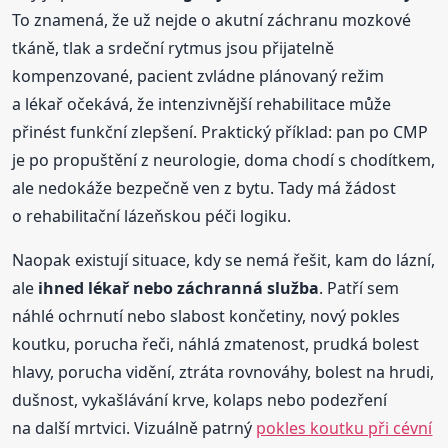
To znamená, že už nejde o akutní záchranu mozkové
tkáně, tlak a srdeční rytmus jsou přijatelně
kompenzované, pacient zvládne plánovaný režim
a lékař očekává, že intenzivnější rehabilitace může
přinést funkční zlepšení. Praktický příklad: pan po CMP
je po propuštění z neurologie, doma chodí s chodítkem,
ale nedokáže bezpečně ven z bytu. Tady má žádost
o rehabilitační lázeňskou péči logiku.
Naopak existují situace, kdy se nemá řešit, kam do lázní,
ale
ihned lékař nebo záchranná služba
. Patří sem
náhlé ochrnutí nebo slabost končetiny, nový pokles
koutku, porucha řeči, náhlá zmatenost, prudká bolest
hlavy, porucha vidění, ztráta rovnováhy, bolest na hrudi,
dušnost, vykašlávání krve, kolaps nebo podezření
na další mrtvici. Vizuálně patrný
pokles koutku při cévní