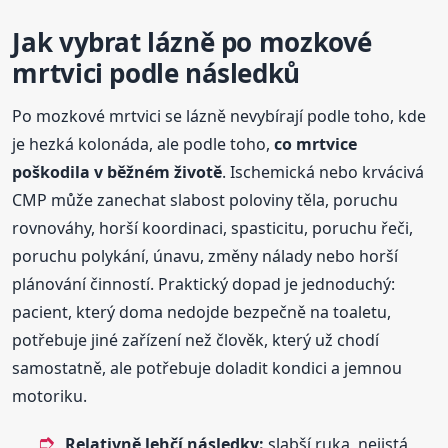
Jak vybrat lázně po mozkové
mrtvici podle následků
Po mozkové mrtvici se lázně nevybírají podle toho, kde
je hezká kolonáda, ale podle toho,
co mrtvice
poškodila v běžném životě
. Ischemická nebo krvácivá
CMP může zanechat slabost poloviny těla, poruchu
rovnováhy, horší koordinaci, spasticitu, poruchu řeči,
poruchu polykání, únavu, změny nálady nebo horší
plánování činností. Praktický dopad je jednoduchý:
pacient, který doma nedojde bezpečně na toaletu,
potřebuje jiné zařízení než člověk, který už chodí
samostatně, ale potřebuje doladit kondici a jemnou
motoriku.
Relativně lehčí následky:
slabší ruka, nejistá