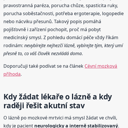
pravostranná paréza, porucha chůze, spasticita ruky,
porucha soběstačnosti, potřeba ergoterapie, logopedie
nebo nácviku přesunů. Takový popis pomáhá
pojišťovně i zařízení pochopit, proč má pobyt
medicínský smysl. Z pohledu domácí péče vždy říkám
rodinám:
nevybírejte nejhezčí lázně, vybírejte tým, který umí
přesně to, co váš člověk nezvládá doma
.
Doporučuji také podívat se na článek
Cévní mozková
příhoda
.
Kdy žádat lékaře o lázně a kdy
raději řešit akutní stav
O lázně po mozkové mrtvici má smysl žádat ve chvíli,
kdy je pacient
neurologicky a interně stabilizovaný
.