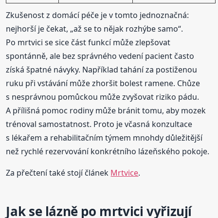
Zkušenost z domácí péče je v tomto jednoznačná:
nejhorší je čekat, „až se to nějak rozhýbe samo“.
Po mrtvici se sice část funkcí může zlepšovat
spontánně, ale bez správného vedení pacient často
získá špatné návyky. Například tahání za postiženou
ruku při vstávání může zhoršit bolest ramene. Chůze
s nesprávnou pomůckou může zvyšovat riziko pádu.
A přílišná pomoc rodiny může bránit tomu, aby mozek
trénoval samostatnost. Proto je včasná konzultace
s lékařem a rehabilitačním týmem mnohdy důležitější
než rychlé rezervování konkrétního lázeňského pokoje.
Za přečtení také stojí článek
Mrtvice
.
Jak se lázně po mrtvici vyřizují