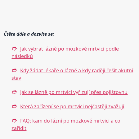
Čtěte dále a dozvíte se:
Jak vybrat lázně po mozkové mrtvici podle
následků
Kdy žádat lékaře o lázně a kdy raději řešit akutní
stav
Jak se lázně po mrtvici vyřizují přes pojišťovnu
Která zařízení se po mrtvici nejčastěji zvažují
FAQ: kam do lázní po mozkové mrtvici a co
zařídit