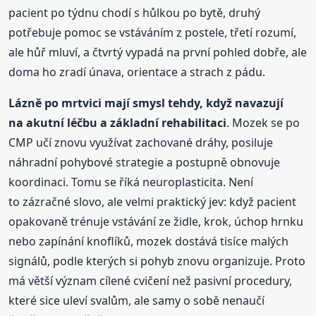
pacient po týdnu chodí s hůlkou po bytě, druhý
potřebuje pomoc se vstáváním z postele, třetí rozumí,
ale hůř mluví, a čtvrtý vypadá na první pohled dobře, ale
doma ho zradí únava, orientace a strach z pádu.
Lázně po mrtvici mají smysl tehdy, když navazují
na akutní léčbu a základní rehabilitaci
. Mozek se po
CMP učí znovu využívat zachované dráhy, posiluje
náhradní pohybové strategie a postupně obnovuje
koordinaci. Tomu se říká neuroplasticita. Není
to zázračné slovo, ale velmi praktický jev: když pacient
opakovaně trénuje vstávání ze židle, krok, úchop hrnku
nebo zapínání knoflíků, mozek dostává tisíce malých
signálů, podle kterých si pohyb znovu organizuje. Proto
má větší význam cílené cvičení než pasivní procedury,
které sice uleví svalům, ale samy o sobě nenaučí