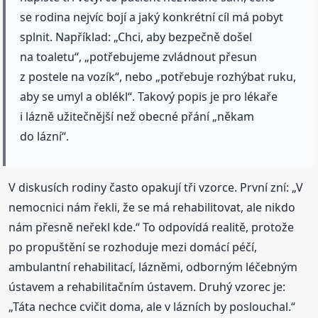
se rodina nejvíc bojí a jaký konkrétní cíl má pobyt
splnit. Například: „Chci, aby bezpečně došel
na toaletu“, „potřebujeme zvládnout přesun
z postele na vozík“, nebo „potřebuje rozhýbat ruku,
aby se umyl a oblékl“. Takový popis je pro lékaře
i lázně užitečnější než obecné přání „někam
do lázní“.
V diskusích rodiny často opakují tři vzorce. První zní: „V
nemocnici nám řekli, že se má rehabilitovat, ale nikdo
nám přesně neřekl kde.“ To odpovídá realitě, protože
po propuštění se rozhoduje mezi domácí péčí,
ambulantní rehabilitací, lázněmi, odborným léčebným
ústavem a rehabilitačním ústavem. Druhý vzorec je:
„Táta nechce cvičit doma, ale v lázních by poslouchal.“