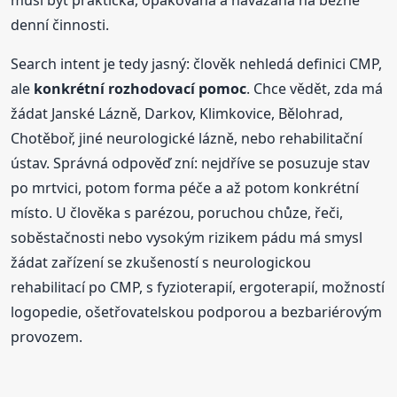
denní činnosti.
Search intent je tedy jasný: člověk nehledá definici CMP,
ale
konkrétní rozhodovací pomoc
. Chce vědět, zda má
žádat Janské Lázně, Darkov, Klimkovice, Bělohrad,
Chotěboř, jiné neurologické lázně, nebo rehabilitační
ústav. Správná odpověď zní: nejdříve se posuzuje stav
po mrtvici, potom forma péče a až potom konkrétní
místo. U člověka s parézou, poruchou chůze, řeči,
soběstačnosti nebo vysokým rizikem pádu má smysl
žádat zařízení se zkušeností s neurologickou
rehabilitací po CMP, s fyzioterapií, ergoterapií, možností
logopedie, ošetřovatelskou podporou a bezbariérovým
provozem.