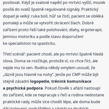
posilovat. Když je svalové napětí po mrtvici vyšší, mozek
posílá do svalů špatně regulované signály. Praktický
dopad je velký: ruka bolí, hůř se čistí, pacient se obléká
pomaleji a může se vytvořit zkrácení šlach. Dobré
zařízení proto řeší také polohování, dlahy, ergoterapii,
jemnou motoriku a podle stavu doporučení
ke specialistovi na spasticitu.
Třetí scénář: pacient chodí, ale po mrtvici špatně hledá
slova. Doma se rozčiluje, protože ví, co chce říct, ale
nejde mu to ven. Rodina někdy omylem usoudí, že
„lázně jsou hlavně na nohy“. Jenže po CMP může být
stejně zásadní
logopedie, trénink komunikace
a psychická podpora
. Pokud člověk s afázií nastoupí
do zařízení, kde se nepracuje s řečí a rodina nedostane
praktické rady, může sice chodit lépe, ale doma bude
dál izolovaný, podrážděný a závislý na druhých