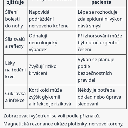
zjišťuje
pacienta
Šíření
Napovídá
Lépe se rozhoduje,
bolesti
podráždění
zda epidurální výkon
do nohy
nervového kořene
dává smysl
Odhalují
Při zhoršování může
Síla svalů
neurologický
být nutné urgentní
a reflexy
výpadek
řešení
Výkon se plánuje
Léky
Zvyšují riziko
podle
na ředění
krvácení
bezpečnostních
krve
pravidel
Kortikoid může
Někdy je potřeba
Cukrovka
zvýšit glykemii
odklad nebo úprava
a infekce
a infekce je riziková
sledování
Zobrazovací vyšetření se volí podle příznaků.
Magnetická rezonance ukáže ploténky, nervové kořeny,