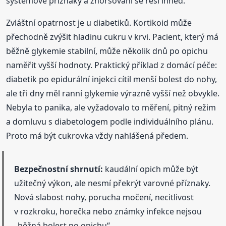
systémové příznaky a zhoršování se řeší ihned.
Zvláštní opatrnost je u diabetiků. Kortikoid může
přechodně zvýšit hladinu cukru v krvi. Pacient, který má
běžně glykemie stabilní, může několik dnů po opichu
naměřit vyšší hodnoty. Praktický příklad z domácí péče:
diabetik po epidurální injekci cítil menší bolest do nohy,
ale tři dny měl ranní glykemie výrazně vyšší než obvykle.
Nebyla to panika, ale vyžadovalo to měření, pitný režim
a domluvu s diabetologem podle individuálního plánu.
Proto má být cukrovka vždy nahlášená předem.
Bezpečnostní shrnutí:
kaudální opich může být
užitečný výkon, ale nesmí překrýt varovné příznaky.
Nová slabost nohy, porucha močení, necitlivost
v rozkroku, horečka nebo známky infekce nejsou
„běžná bolest po opichu“.