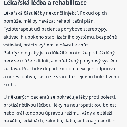
Lékařská léčba a rehabilitace
Lékařská část léčby nekončí injekcí. Pokud opich
pomůže, měl by navázat rehabilitační plán.
Fyzioterapeut učí pacienta pohybové stereotypy,
aktivaci hlubokého stabilizačního systému, bezpečné
vstávání, práci s kyčlemi a návrat k chůzi.
Patofyziologicky je to důležité proto, že podrážděný
nerv se může zklidnit, ale přetížený pohybový systém
zůstává. Praktický dopad: kdo po úlevě jen odpočívá
a neřeší pohyb, často se vrací do stejného bolestivého
kruhu.
U některých pacientů se pokračuje léky proti bolesti,
protizánětlivou léčbou, léky na neuropatickou bolest
nebo krátkodobou úpravou režimu. Vždy ale záleží
na věku, ledvinách, žaludku, tlaku, antikoagulanciích