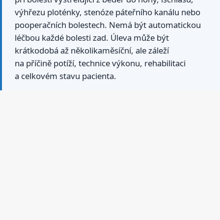
výhřezu ploténky, stenóze páteřního kanálu nebo
pooperačních bolestech. Nemá být automatickou
léčbou každé bolesti zad. Úleva může být
krátkodobá až několikaměsíční, ale záleží
na příčině potíží, technice výkonu, rehabilitaci
a celkovém stavu pacienta.