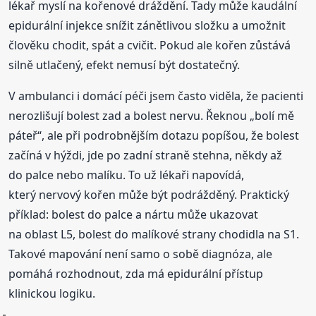
lékař myslí na kořenové dráždění. Tady může kaudální
epidurální injekce snížit zánětlivou složku a umožnit
člověku chodit, spát a cvičit. Pokud ale kořen zůstává
silně utlačený, efekt nemusí být dostatečný.
V ambulanci i domácí péči jsem často viděla, že pacienti
nerozlišují bolest zad a bolest nervu. Řeknou „bolí mě
páteř“, ale při podrobnějším dotazu popíšou, že bolest
začíná v hýždi, jde po zadní straně stehna, někdy až
do palce nebo malíku. To už lékaři napovídá,
který nervový kořen může být podrážděný. Praktický
příklad: bolest do palce a nártu může ukazovat
na oblast L5, bolest do malíkové strany chodidla na S1.
Takové mapování není samo o sobě diagnóza, ale
pomáhá rozhodnout, zda má epidurální přístup
klinickou logiku.