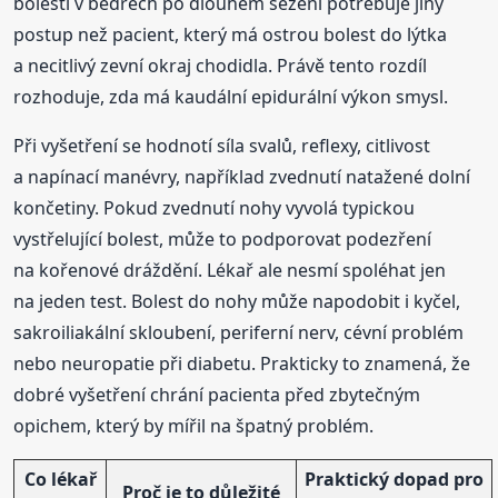
bolestí v bedrech po dlouhém sezení potřebuje jiný
postup než pacient, který má ostrou bolest do lýtka
a necitlivý zevní okraj chodidla. Právě tento rozdíl
rozhoduje, zda má kaudální epidurální výkon smysl.
Při vyšetření se hodnotí síla svalů, reflexy, citlivost
a napínací manévry, například zvednutí natažené dolní
končetiny. Pokud zvednutí nohy vyvolá typickou
vystřelující bolest, může to podporovat podezření
na kořenové dráždění. Lékař ale nesmí spoléhat jen
na jeden test. Bolest do nohy může napodobit i kyčel,
sakroiliakální skloubení, periferní nerv, cévní problém
nebo neuropatie při diabetu. Prakticky to znamená, že
dobré vyšetření chrání pacienta před zbytečným
opichem, který by mířil na špatný problém.
Co lékař
Praktický dopad pro
Proč je to důležité