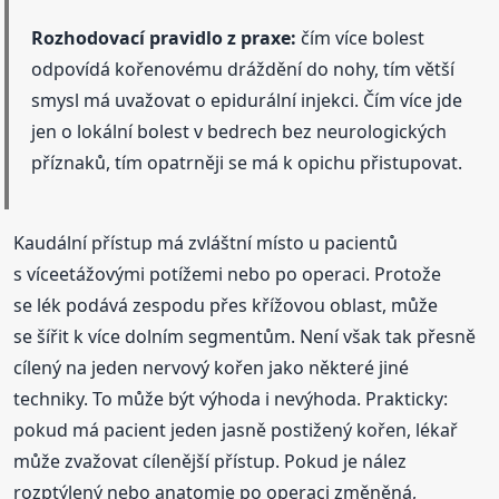
Rozhodovací pravidlo z praxe:
čím více bolest
odpovídá kořenovému dráždění do nohy, tím větší
smysl má uvažovat o epidurální injekci. Čím více jde
jen o lokální bolest v bedrech bez neurologických
příznaků, tím opatrněji se má k opichu přistupovat.
Kaudální přístup má zvláštní místo u pacientů
s víceetážovými potížemi nebo po operaci. Protože
se lék podává zespodu přes křížovou oblast, může
se šířit k více dolním segmentům. Není však tak přesně
cílený na jeden nervový kořen jako některé jiné
techniky. To může být výhoda i nevýhoda. Prakticky:
pokud má pacient jeden jasně postižený kořen, lékař
může zvažovat cílenější přístup. Pokud je nález
rozptýlený nebo anatomie po operaci změněná,