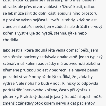
obratle, ale přes otvor v oblasti křížové kosti, odkud
se lék může šířit do dolní části epidurálního prostoru.
V praxi se výkon nejčastěji zvažuje tehdy, když bolest
z bederní páteře nevězí jen v zádech, ale dráždí nervový
kořen a vystřeluje do hýždě, stehna, lýtka nebo
chodidla.
Jako sestra, která dlouhá léta vedla domácí péči, jsem
se s těmito pacienty setkávala opakovaně. Jeden typický
scénář: muž kolem padesátky má po zvednutí těžkého
břemene prudkou bolest v bedrech, ale hlavně pálení
po zadní straně nohy až do lýtka. Říká, že „záda by
vydržel“, ale noha ho budí v noci. Klinicky to odpovídá
podráždění nervového kořene, často při výhřezu
ploténky. Praktický dopad je jasný: kaudální opich může
zmenšit zánětlivý otok kolem nervu a dát pacientovi