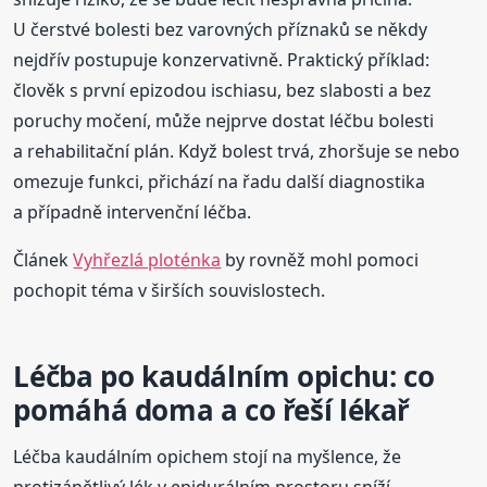
U čerstvé bolesti bez varovných příznaků se někdy
nejdřív postupuje konzervativně. Praktický příklad:
člověk s první epizodou ischiasu, bez slabosti a bez
poruchy močení, může nejprve dostat léčbu bolesti
a rehabilitační plán. Když bolest trvá, zhoršuje se nebo
omezuje funkci, přichází na řadu další diagnostika
a případně intervenční léčba.
Článek
Vyhřezlá ploténka
by rovněž mohl pomoci
pochopit téma v širších souvislostech.
Léčba po kaudálním opichu: co
pomáhá doma a co řeší lékař
Léčba kaudálním opichem stojí na myšlence, že
protizánětlivý lék v epidurálním prostoru sníží