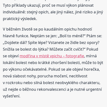
Tyto příklady ukazují, proč se musí výkon plánovat
individuálně: stejný opich, ale jiný nález, jiné riziko a jiný
praktický výsledek.
V běžném životě se po kaudálním opichu hodnotí
hlavně funkce. Neptám se jen: „Bolí to méně?“ Ptám se:
„Dojdete dál? Spíte lépe? Vstanete ze židle bez opory?
Snížila se bolest do lýtka? Můžete začít cvičit?“ Pokud
se objeví
modřina v místě vpichu – fotografie
, mírná
lokální bolest nebo krátké zhoršení bolesti, může to být
po výkonu očekávatelné. Pokud se ale objeví horečka,
nová slabost nohy, porucha močení, necitlivost
v rozkroku nebo silná bolest neobvyklého charakteru,
už nejde o běžnou rekonvalescenci a je nutné urgentní
vyšetření.