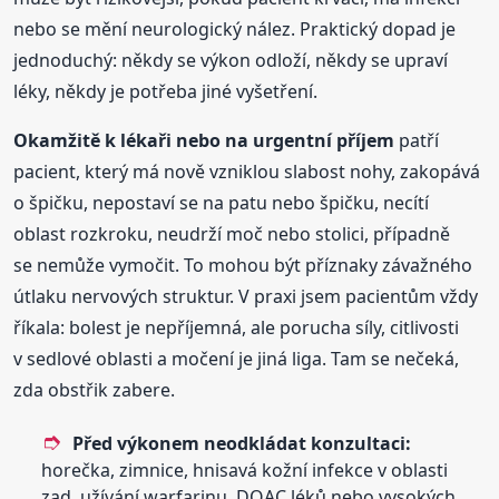
nebo se mění neurologický nález. Praktický dopad je
jednoduchý: někdy se výkon odloží, někdy se upraví
léky, někdy je potřeba jiné vyšetření.
Okamžitě k lékaři nebo na urgentní příjem
patří
pacient, který má nově vzniklou slabost nohy, zakopává
o špičku, nepostaví se na patu nebo špičku, necítí
oblast rozkroku, neudrží moč nebo stolici, případně
se nemůže vymočit. To mohou být příznaky závažného
útlaku nervových struktur. V praxi jsem pacientům vždy
říkala: bolest je nepříjemná, ale porucha síly, citlivosti
v sedlové oblasti a močení je jiná liga. Tam se nečeká,
zda obstřik zabere.
Před výkonem neodkládat konzultaci:
horečka, zimnice, hnisavá kožní infekce v oblasti
zad, užívání warfarinu, DOAC léků nebo vysokých