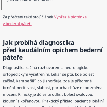
Za přečtení také stojí článek
Vyhřezlá ploténka
v bederní páteři
.
Jak probíhá diagnostika
před kaudálním opichem bederní
páteře
Diagnostika začíná rozhovorem a neurologicko-
ortopedickým vyšetřením. Lékař se ptá, kde bolest
začíná, kam se šíří, co ji zhoršuje, zda je přítomné
brnění, necitlivost, slabost, porucha chůze nebo změna
močení. Klinicky je důležité odlišit bolest svalovou,
kloubní a kořenovou. Praktický příklad: pacient s lokální