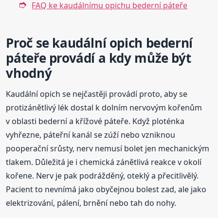
FAQ ke kaudálnímu opichu bederní páteře
Proč se kaudální opich bederní
páteře provádí a kdy může být
vhodný
Kaudální opich se nejčastěji provádí proto, aby se
protizánětlivý lék dostal k dolním nervovým kořenům
v oblasti bederní a křížové páteře. Když ploténka
vyhřezne, páteřní kanál se zúží nebo vzniknou
pooperační srůsty, nerv nemusí bolet jen mechanickým
tlakem. Důležitá je i chemická zánětlivá reakce v okolí
kořene. Nerv je pak podrážděný, oteklý a přecitlivělý.
Pacient to nevnímá jako obyčejnou bolest zad, ale jako
elektrizování, pálení, brnění nebo tah do nohy.