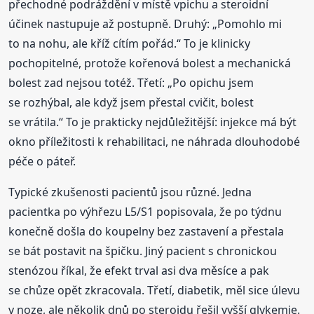
přechodné podráždění v místě vpichu a steroidní
účinek nastupuje až postupně. Druhý: „Pomohlo mi
to na nohu, ale kříž cítím pořád.“ To je klinicky
pochopitelné, protože kořenová bolest a mechanická
bolest zad nejsou totéž. Třetí: „Po opichu jsem
se rozhýbal, ale když jsem přestal cvičit, bolest
se vrátila.“ To je prakticky nejdůležitější: injekce má být
okno příležitosti k rehabilitaci, ne náhrada dlouhodobé
péče o páteř.
Typické zkušenosti pacientů jsou různé. Jedna
pacientka po výhřezu L5/S1 popisovala, že po týdnu
konečně došla do koupelny bez zastavení a přestala
se bát postavit na špičku. Jiný pacient s chronickou
stenózou říkal, že efekt trval asi dva měsíce a pak
se chůze opět zkracovala. Třetí, diabetik, měl sice úlevu
v noze, ale několik dnů po steroidu řešil vyšší glykemie.