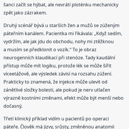
šanci začít se hýbat, ale nevrátí ploténku mechanicky
zpět jako zázrakem.
Druhý scénář bývá u starších žen a mužů se zúženým
páteřním kanálem. Pacientka mi říkávala: „Když sedím,
vydržím, ale jak jdu do obchodu, nohy mi ztěžknou
a musím se předklonit o vozík.“ To je obraz
neurogenních klaudikací při stenóze. Tady kaudální
přístup může mít logiku, protože lék se může šířit
víceetážově, ale výsledek závisí na rozsahu zúžení.
Prakticky to znamená, že injekce může ulevit od
zánětlivé složky bolesti, ale pokud je nerv utlačen
výrazně kostními změnami, efekt může být menší nebo
dočasný.
Třetí klinický příklad vidím u pacientů po operaci
páteře. Člověk má jizvy, srůsty, změněnou anatomii