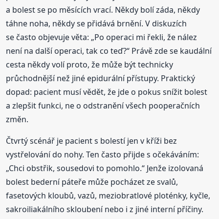
a bolest se po měsících vrací. Někdy bolí záda, někdy
táhne noha, někdy se přidává brnění. V diskuzích
se často objevuje věta: „Po operaci mi řekli, že nález
není na další operaci, tak co teď?“ Právě zde se kaudální
cesta někdy volí proto, že může být technicky
průchodnější než jiné epidurální přístupy. Praktický
dopad: pacient musí vědět, že jde o pokus snížit bolest
a zlepšit funkci, ne o odstranění všech pooperačních
změn.
Čtvrtý scénář je pacient s bolestí jen v kříži bez
vystřelování do nohy. Ten často přijde s očekáváním:
„Chci obstřik, sousedovi to pomohlo.“ Jenže izolovaná
bolest bederní páteře může pocházet ze svalů,
fasetových kloubů, vazů, meziobratlové ploténky, kyčle,
sakroiliakálního skloubení nebo i z jiné interní příčiny.