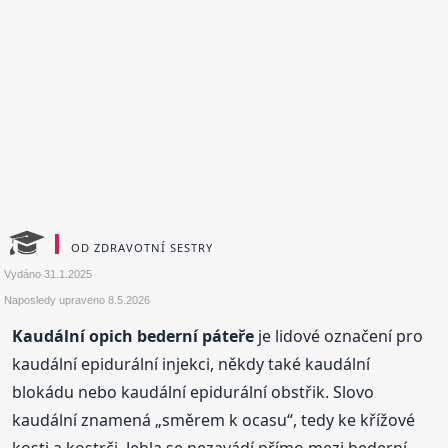
OD ZDRAVOTNÍ SESTRY
Vydáno
31.1.2025
Naposledy upraveno
8.5.2026
Kaudální opich bederní páteře
je lidové označení pro
kaudální epidurální injekci, někdy také kaudální
blokádu nebo kaudální epidurální obstřik. Slovo
kaudální znamená „směrem k ocasu“, tedy ke křížové
kosti a kostrči. Jehla se nezavádí přímo mezi bederní