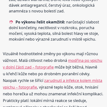
dávek antiagregancií, čerstvý úraz, onkologická
anamnéza s novou bolestí zad.
Po výkonu řešit okamžitě:
narůstající slabost
dolní končetiny, necitlivost v rozkroku, porucha
močení, vysoká teplota, silná bolest hlavy ve stoje,
mokvání nebo výrazné zarudnutí v místě vpichu.
Vizuálně hodnotitelné změny po výkonu mají různou
vážnost. Malá citlivost nebo drobná
modřina po vpichu
v dolní části zad – fotografie
může být běžná, hlavně
u křehčí kůže nebo po drobném poranění cévky.
Naopak rychle se šířící
zarudnutí a infekce kolem místa
vpichu – fotografie
, výrazné teplo kůže, otok, hnisání
nebo horečka už mohou znamenat infekční komplikaci.
Prakticky platí: lokální mírná reakce se sleduje,