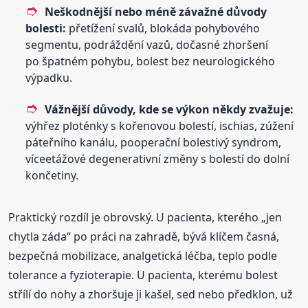
Neškodnější nebo méně závažné důvody
bolesti:
přetížení svalů, blokáda pohybového
segmentu, podráždění vazů, dočasné zhoršení
po špatném pohybu, bolest bez neurologického
výpadku.
Vážnější důvody, kde se výkon někdy zvažuje:
výhřez ploténky s kořenovou bolestí, ischias, zúžení
páteřního kanálu, pooperační bolestivý syndrom,
víceetážové degenerativní změny s bolestí do dolní
končetiny.
Praktický rozdíl je obrovský. U pacienta, kterého „jen
chytla záda“ po práci na zahradě, bývá klíčem časná,
bezpečná mobilizace, analgetická léčba, teplo podle
tolerance a fyzioterapie. U pacienta, kterému bolest
střílí do nohy a zhoršuje ji kašel, sed nebo předklon, už