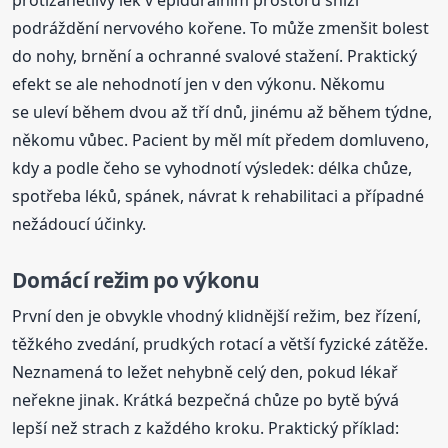
podráždění nervového kořene. To může zmenšit bolest
do nohy, brnění a ochranné svalové stažení. Praktický
efekt se ale nehodnotí jen v den výkonu. Někomu
se uleví během dvou až tří dnů, jinému až během týdne,
někomu vůbec. Pacient by měl mít předem domluveno,
kdy a podle čeho se vyhodnotí výsledek: délka chůze,
spotřeba léků, spánek, návrat k rehabilitaci a případné
nežádoucí účinky.
Domácí režim po výkonu
První den je obvykle vhodný klidnější režim, bez řízení,
těžkého zvedání, prudkých rotací a větší fyzické zátěže.
Neznamená to ležet nehybně celý den, pokud lékař
neřekne jinak. Krátká bezpečná chůze po bytě bývá
lepší než strach z každého kroku. Praktický příklad: