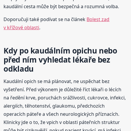
kaudální cesta může být bezpečná a rozumná volba.
Doporučuji také podívat se na článek
Bolest zad
v křížové oblasti
.
Kdy po kaudálním opichu nebo
před ním vyhledat lékaře bez
odkladu
Kaudální opich se má plánovat, ne uspěchat bez
vyšetření. Před výkonem je důležité říct lékaři o lécích
na ředění krve, poruchách srážlivosti, cukrovce, infekci,
alergiích, těhotenství, glaukomu, předchozích
operacích páteře a všech neurologických příznacích.
Klinicky jde o to, že vpich v oblasti páteřních struktur
může být rizikovější, pokud pacient krvácí, má infekci