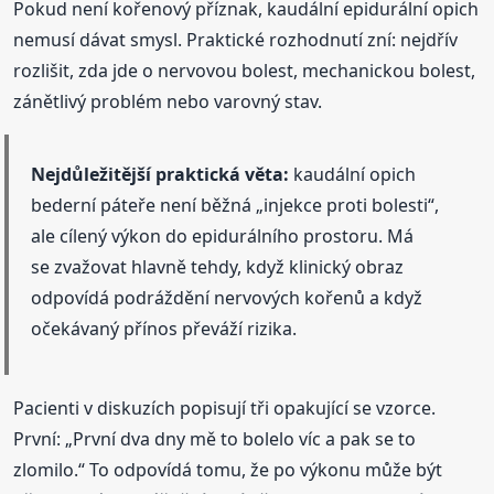
Pokud není kořenový příznak, kaudální epidurální opich
nemusí dávat smysl. Praktické rozhodnutí zní: nejdřív
rozlišit, zda jde o nervovou bolest, mechanickou bolest,
zánětlivý problém nebo varovný stav.
Nejdůležitější praktická věta:
kaudální opich
bederní páteře není běžná „injekce proti bolesti“,
ale cílený výkon do epidurálního prostoru. Má
se zvažovat hlavně tehdy, když klinický obraz
odpovídá podráždění nervových kořenů a když
očekávaný přínos převáží rizika.
Pacienti v diskuzích popisují tři opakující se vzorce.
První: „První dva dny mě to bolelo víc a pak se to
zlomilo.“ To odpovídá tomu, že po výkonu může být