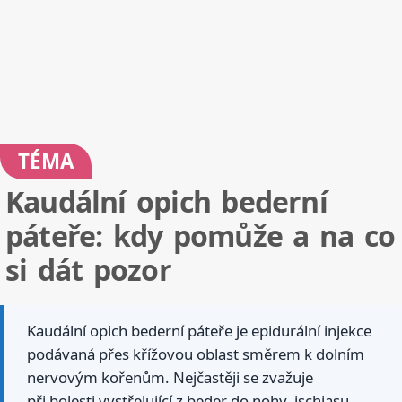
TÉMA
Kaudální opich bederní
páteře: kdy pomůže a na co
si dát pozor
Kaudální opich bederní páteře je epidurální injekce
podávaná přes křížovou oblast směrem k dolním
nervovým kořenům. Nejčastěji se zvažuje
při bolesti vystřelující z beder do nohy, ischiasu,