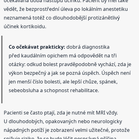
očekávaná doba nástupu účinku. Pacient by měl také
vědět, že bezprostřední úleva po lokálním anestetiku
neznamená totéž co dlouhodobější protizánětlivý
účinek kortikoidu.
Co očekávat prakticky:
dobrá diagnostika
před kaudálním opichem má odpovědět na tři
otázky: odkud bolest pravděpodobně vychází, zda je
výkon bezpečný a jak se pozná úspěch. Úspěch není
jen menší číslo bolesti, ale lepší chůze, spánek,
sebeobsluha a schopnost rehabilitace.
Pacienti se často ptají, zda je nutné mít MRI vždy.
U dlouhodobých, opakovaných nebo neurologicky
nápadných potíží je zobrazení velmi užitečné, protože
snižuje riziko, že se bude léčit nesprávná příčina.