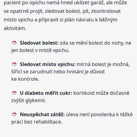
pacient po opichu nemá hned uklízet garáž, ale může
se opatrně projít, sledovat bolest, pít, zkontrolovat
místo vpichu a připravit si plán návratu k běžným
aktivitám.
Sledovat bolest:
zda se mění bolest do nohy, ne
jen bolest v místě vpichu.
Sledovat místo vpichu:
mírná bolest je možná,
šířící se zarudnutí nebo hnisání je důvod
ke kontrole.
U diabetu měřit cukr:
kortikoid může dočasně
zvýšit glykemii.
Neuspěchat zátěž:
úleva není povolenka k těžké
práci bez rehabilitace.