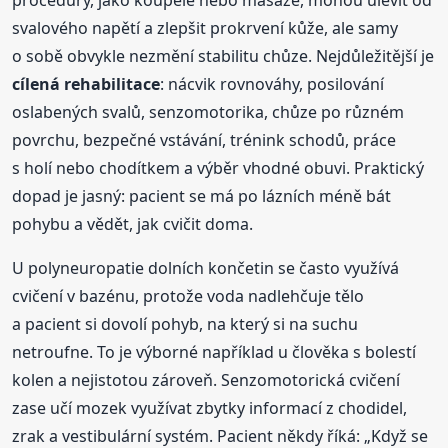
svalového napětí a zlepšit prokrvení kůže, ale samy
o sobě obvykle nezmění stabilitu chůze. Nejdůležitější je
cílená rehabilitace
: nácvik rovnováhy, posilování
oslabených svalů, senzomotorika, chůze po různém
povrchu, bezpečné vstávání, trénink schodů, práce
s holí nebo chodítkem a výběr vhodné obuvi. Praktický
dopad je jasný: pacient se má po lázních méně bát
pohybu a vědět, jak cvičit doma.
U polyneuropatie dolních končetin se často využívá
cvičení v bazénu, protože voda nadlehčuje tělo
a pacient si dovolí pohyb, na který si na suchu
netroufne. To je výborné například u člověka s bolestí
kolen a nejistotou zároveň. Senzomotorická cvičení
zase učí mozek využívat zbytky informací z chodidel,
zrak a vestibulární systém. Pacient někdy říká: „Když se