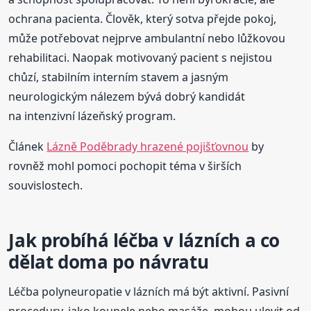
ochrana pacienta. Člověk, který sotva přejde pokoj,
může potřebovat nejprve ambulantní nebo lůžkovou
rehabilitaci. Naopak motivovaný pacient s nejistou
chůzí, stabilním interním stavem a jasným
neurologickým nálezem bývá dobrý kandidát
na intenzivní lázeňský program.
Článek
Lázně Poděbrady hrazené pojišťovnou
by
rovněž mohl pomoci pochopit téma v širších
souvislostech.
Jak probíhá léčba v lázních a co
dělat doma po návratu
Léčba polyneuropatie v lázních má být aktivní. Pasivní
procedury, jako koupele nebo masáže, mohou ulevit od