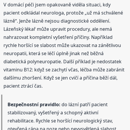
V domácí péči jsem opakovaně viděla situaci, kdy
pacient odkládal neurologa, protože „už má schválené
lázně“. Jenže lázně nejsou diagnostické oddělení.
Lázeňský lékař může upravit procedury, ale nemá
nahrazovat kompletní vyšetření příčiny. Například
rychle horšící se slabost může ukazovat na zánětlivou
neuropatii, která se léčí úplně jinak než běžná
diabetická polyneuropatie. Další příklad je nedostatek
vitaminu B12: když se zachytí včas, léčba může zabránit
dalšímu zhoršení. Když se jen cvičí a příčina běží dál,
pacient ztrácí čas.
Bezpečnostní pravidlo:
do lázní patří pacient
stabilizovaný, vyšetřený a schopný aktivní
rehabilitace. Rychle se horšící neurologický stav,
otevřená rána na noze nebo nevysvětlená slabost