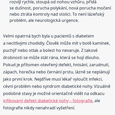
rozvíjí rychle, stoupá od nohou vzhůru, přidá
se dušnost, porucha polykání, nová porucha močení
nebo ztráta kontroly nad stolicí. To není lázeňský
problém, ale neurologická urgence.
Velmi opatrná bych byla u pacientů s diabetem
a necitlivými chodidly. Člověk může mít v botě kamínek,
puchýř nebo otlak a bolest ho nevaruje. Z takové
drobnosti se může stát rána, která se hojí dlouho.
Pokud je přítomen otevřený defekt, hnisání, zarudnutí,
zápach, horečka nebo černání prstu, lázně se neplánují
jako první krok. Nejdříve musí lékař vyloučit infekci,
cévní problém nebo syndrom diabetické nohy. Vizuálně
podobné stavy je možné orientačně vidět na odkazu
infikovaný defekt diabetické nohy – fotografie
, ale
fotografie nikdy nenahradí vyšetření.