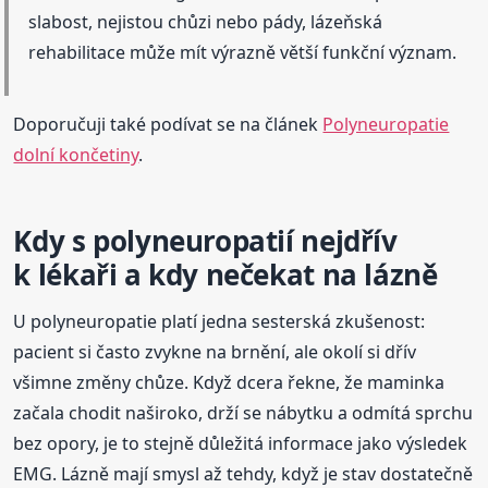
slabost, nejistou chůzi nebo pády, lázeňská
rehabilitace může mít výrazně větší funkční význam.
Doporučuji také podívat se na článek
Polyneuropatie
dolní končetiny
.
Kdy s polyneuropatií nejdřív
k lékaři a kdy nečekat na lázně
U polyneuropatie platí jedna sesterská zkušenost:
pacient si často zvykne na brnění, ale okolí si dřív
všimne změny chůze. Když dcera řekne, že maminka
začala chodit naširoko, drží se nábytku a odmítá sprchu
bez opory, je to stejně důležitá informace jako výsledek
EMG. Lázně mají smysl až tehdy, když je stav dostatečně