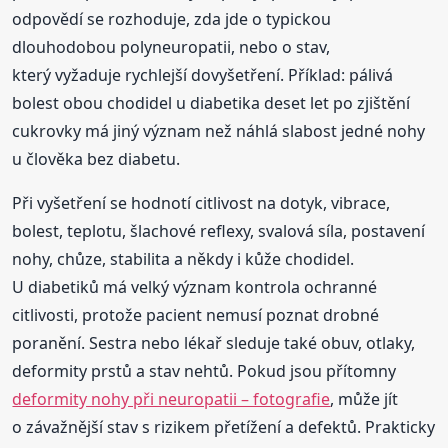
odpovědí se rozhoduje, zda jde o typickou
dlouhodobou polyneuropatii, nebo o stav,
který vyžaduje rychlejší dovyšetření. Příklad: pálivá
bolest obou chodidel u diabetika deset let po zjištění
cukrovky má jiný význam než náhlá slabost jedné nohy
u člověka bez diabetu.
Při vyšetření se hodnotí citlivost na dotyk, vibrace,
bolest, teplotu, šlachové reflexy, svalová síla, postavení
nohy, chůze, stabilita a někdy i kůže chodidel.
U diabetiků má velký význam kontrola ochranné
citlivosti, protože pacient nemusí poznat drobné
poranění. Sestra nebo lékař sleduje také obuv, otlaky,
deformity prstů a stav nehtů. Pokud jsou přítomny
deformity nohy při neuropatii – fotografie
, může jít
o závažnější stav s rizikem přetížení a defektů. Prakticky