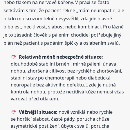
nebo tlakem na nervové kořeny. V praxi se často
setkávám s tím, že pacient řekne „mám neuropatii“, ale
nikdo mu srozumitelně nevysvětlil, zda jde hlavně
o bolest, necitlivost, slabost nebo kombinaci. Pro lázně
je to zásadní: člověk s pálením chodidel potřebuje jiný
plán než pacient s padáním špičky a oslabením svalů.
Relativně méně nebezpečné situace:
dlouhodobě stabilní brnění, mírné pálení, únava
nohou, zhoršená citlivost bez rychlého zhoršování,
stabilní stav po chemoterapii nebo diabetická
neuropatie bez aktivního defektu. I zde je nutná
kontrola nohou, protože necitlivá kůže nemusí včas
varovat před otlakem.
Vážnější situace:
nově vzniklá nebo rychle
se horšící slabost, časté pády, porucha chůze,
asymetrické postižení, úbytek svalů, porucha