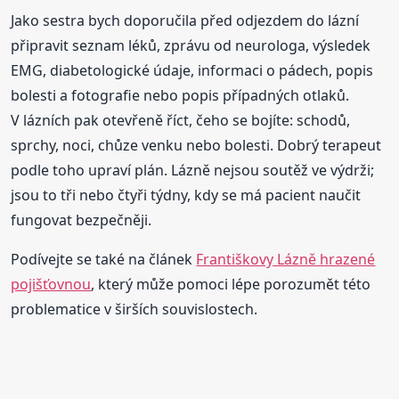
Jako sestra bych doporučila před odjezdem do lázní
připravit seznam léků, zprávu od neurologa, výsledek
EMG, diabetologické údaje, informaci o pádech, popis
bolesti a fotografie nebo popis případných otlaků.
V lázních pak otevřeně říct, čeho se bojíte: schodů,
sprchy, noci, chůze venku nebo bolesti. Dobrý terapeut
podle toho upraví plán. Lázně nejsou soutěž ve výdrži;
jsou to tři nebo čtyři týdny, kdy se má pacient naučit
fungovat bezpečněji.
Podívejte se také na článek
Františkovy Lázně hrazené
pojišťovnou
, který může pomoci lépe porozumět této
problematice v širších souvislostech.