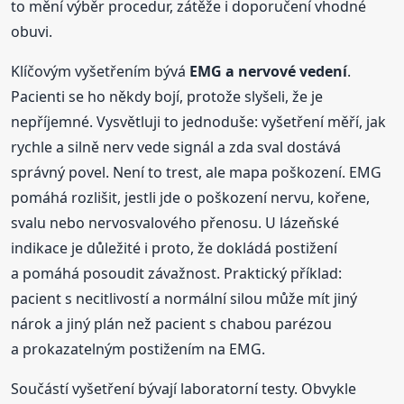
to mění výběr procedur, zátěže i doporučení vhodné
obuvi.
Klíčovým vyšetřením bývá
EMG a nervové vedení
.
Pacienti se ho někdy bojí, protože slyšeli, že je
nepříjemné. Vysvětluji to jednoduše: vyšetření měří, jak
rychle a silně nerv vede signál a zda sval dostává
správný povel. Není to trest, ale mapa poškození. EMG
pomáhá rozlišit, jestli jde o poškození nervu, kořene,
svalu nebo nervosvalového přenosu. U lázeňské
indikace je důležité i proto, že dokládá postižení
a pomáhá posoudit závažnost. Praktický příklad:
pacient s necitlivostí a normální silou může mít jiný
nárok a jiný plán než pacient s chabou parézou
a prokazatelným postižením na EMG.
Součástí vyšetření bývají laboratorní testy. Obvykle