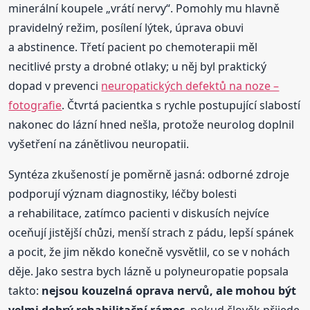
minerální koupele „vrátí nervy“. Pomohly mu hlavně
pravidelný režim, posílení lýtek, úprava obuvi
a abstinence. Třetí pacient po chemoterapii měl
necitlivé prsty a drobné otlaky; u něj byl praktický
dopad v prevenci
neuropatických defektů na noze –
fotografie
. Čtvrtá pacientka s rychle postupující slabostí
nakonec do lázní hned nešla, protože neurolog doplnil
vyšetření na zánětlivou neuropatii.
Syntéza zkušeností je poměrně jasná: odborné zdroje
podporují význam diagnostiky, léčby bolesti
a rehabilitace, zatímco pacienti v diskusích nejvíce
oceňují jistější chůzi, menší strach z pádu, lepší spánek
a pocit, že jim někdo konečně vysvětlil, co se v nohách
děje. Jako sestra bych lázně u polyneuropatie popsala
takto:
nejsou kouzelná oprava nervů, ale mohou být
velmi dobrý rehabilitační rámec
, pokud člověk přijede