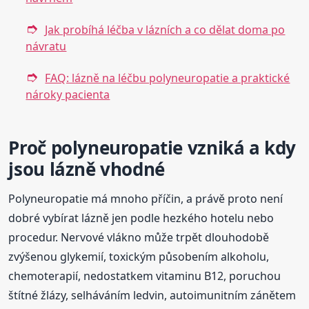
Jak probíhá léčba v lázních a co dělat doma po
návratu
FAQ: lázně na léčbu polyneuropatie a praktické
nároky pacienta
Proč polyneuropatie vzniká a kdy
jsou lázně vhodné
Polyneuropatie má mnoho příčin, a právě proto není
dobré vybírat lázně jen podle hezkého hotelu nebo
procedur. Nervové vlákno může trpět dlouhodobě
zvýšenou glykemií, toxickým působením alkoholu,
chemoterapií, nedostatkem vitaminu B12, poruchou
štítné žlázy, selháváním ledvin, autoimunitním zánětem