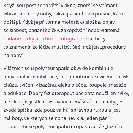
Když jsou postižena větší vlákna, zhorší se vnímání
vibrací a polohy nohy, takže pacient neví přesně, kam
došlápl. Když je přítomna motorická složka, objeví
se slabost, padání špičky, zakopávání nebo viditelná
padání špičky při chůzi – fotografie
. Prakticky
to znamená, že léčba musí být širší než jen „procedury
na nohy“.
V lázních se u polyneuropatie obvykle kombinuje
individuální rehabilitace, senzomotorické cvičení, nácvik
chůze, cvičení v bazénu, elektroléčba, koupele, masáže
a edukace. Dobrý fyzioterapeut pacienta neučí jen cviky,
ale sleduje, jestli při vstávání přenáší váhu na paty, jestli
zvedá špičku, zda používá hůl správnou rukou a jestli
má boty, ve kterých se noha neviklá. Jeden pán
po diabetické polyneuropatii mi opakoval, že „lázním