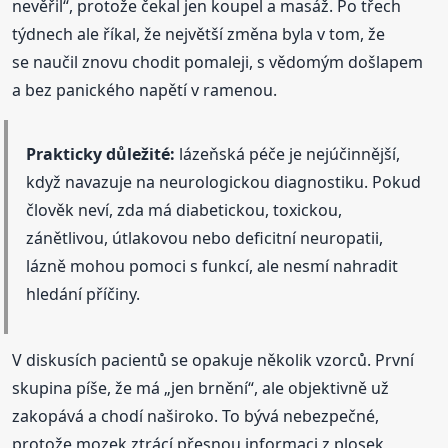
nevěřil“, protože čekal jen koupel a masáž. Po třech
týdnech ale říkal, že největší změna byla v tom, že
se naučil znovu chodit pomaleji, s vědomým došlapem
a bez panického napětí v ramenou.
Prakticky důležité:
lázeňská péče je nejúčinnější,
když navazuje na neurologickou diagnostiku. Pokud
člověk neví, zda má diabetickou, toxickou,
zánětlivou, útlakovou nebo deficitní neuropatii,
lázně mohou pomoci s funkcí, ale nesmí nahradit
hledání příčiny.
V diskusích pacientů se opakuje několik vzorců. První
skupina píše, že má „jen brnění“, ale objektivně už
zakopává a chodí naširoko. To bývá nebezpečné,
protože mozek ztrácí přesnou informaci z plosek