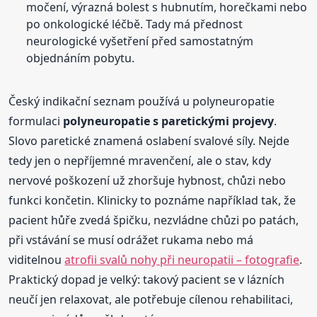
močení, výrazná bolest s hubnutím, horečkami nebo
po onkologické léčbě. Tady má přednost
neurologické vyšetření před samostatným
objednáním pobytu.
Český indikační seznam používá u polyneuropatie
formulaci
polyneuropatie s paretickými projevy
.
Slovo paretické znamená oslabení svalové síly. Nejde
tedy jen o nepříjemné mravenčení, ale o stav, kdy
nervové poškození už zhoršuje hybnost, chůzi nebo
funkci končetin. Klinicky to poznáme například tak, že
pacient hůře zvedá špičku, nezvládne chůzi po patách,
při vstávání se musí odrážet rukama nebo má
viditelnou
atrofii svalů nohy při neuropatii – fotografie
.
Praktický dopad je velký: takový pacient se v lázních
neučí jen relaxovat, ale potřebuje cílenou rehabilitaci,