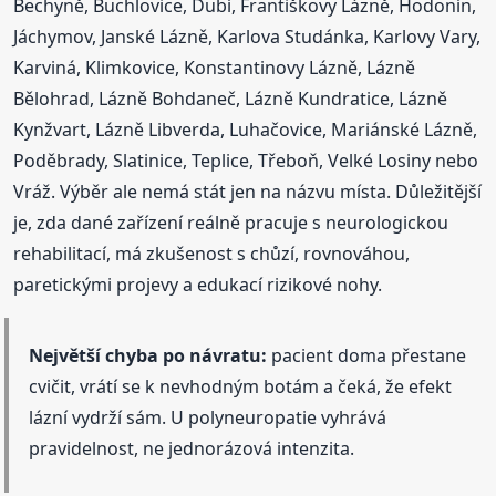
Bechyně, Buchlovice, Dubí, Františkovy Lázně, Hodonín,
Jáchymov, Janské Lázně, Karlova Studánka, Karlovy Vary,
Karviná, Klimkovice, Konstantinovy Lázně, Lázně
Bělohrad, Lázně Bohdaneč, Lázně Kundratice, Lázně
Kynžvart, Lázně Libverda, Luhačovice, Mariánské Lázně,
Poděbrady, Slatinice, Teplice, Třeboň, Velké Losiny nebo
Vráž. Výběr ale nemá stát jen na názvu místa. Důležitější
je, zda dané zařízení reálně pracuje s neurologickou
rehabilitací, má zkušenost s chůzí, rovnováhou,
paretickými projevy a edukací rizikové nohy.
Největší chyba po návratu:
pacient doma přestane
cvičit, vrátí se k nevhodným botám a čeká, že efekt
lázní vydrží sám. U polyneuropatie vyhrává
pravidelnost, ne jednorázová intenzita.