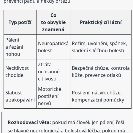
prevenci pádů a někdy ortézu.
Co
Typ potíží
to obvykle
Praktický cíl lázní
znamená
Pálení
Neuropatická
Režim, uvolnění, spánek,
a řezání
bolest
sladění s léčbou bolesti
nohou
Ztráta
Necitlivost
Bezpečná chůze, kontrola
ochranné
chodidel
kůže, prevence otlaků
citlivosti
Motorické
Slabost
Posílení, nácvik chůze,
postižení
a zakopávání
kompenzační pomůcky
nervů
Rozhodovací věta:
pokud má člověk jen pálení, řeší
se hlavně neurologická a bolestová léčba; pokud má