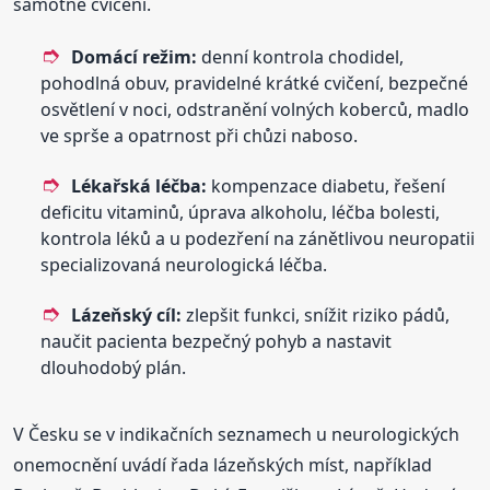
samotné cvičení.
Domácí režim:
denní kontrola chodidel,
pohodlná obuv, pravidelné krátké cvičení, bezpečné
osvětlení v noci, odstranění volných koberců, madlo
ve sprše a opatrnost při chůzi naboso.
Lékařská léčba:
kompenzace diabetu, řešení
deficitu vitaminů, úprava alkoholu, léčba bolesti,
kontrola léků a u podezření na zánětlivou neuropatii
specializovaná neurologická léčba.
Lázeňský cíl:
zlepšit funkci, snížit riziko pádů,
naučit pacienta bezpečný pohyb a nastavit
dlouhodobý plán.
V Česku se v indikačních seznamech u neurologických
onemocnění uvádí řada lázeňských míst, například