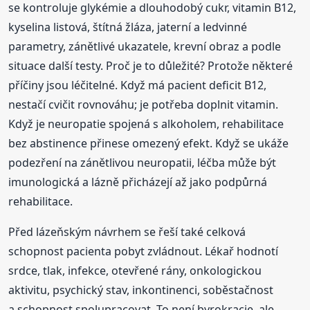
se kontroluje glykémie a dlouhodobý cukr, vitamin B12,
kyselina listová, štítná žláza, jaterní a ledvinné
parametry, zánětlivé ukazatele, krevní obraz a podle
situace další testy. Proč je to důležité? Protože některé
příčiny jsou léčitelné. Když má pacient deficit B12,
nestačí cvičit rovnováhu; je potřeba doplnit vitamin.
Když je neuropatie spojená s alkoholem, rehabilitace
bez abstinence přinese omezený efekt. Když se ukáže
podezření na zánětlivou neuropatii, léčba může být
imunologická a lázně přicházejí až jako podpůrná
rehabilitace.
Před lázeňským návrhem se řeší také celková
schopnost pacienta pobyt zvládnout. Lékař hodnotí
srdce, tlak, infekce, otevřené rány, onkologickou
aktivitu, psychický stav, inkontinenci, soběstačnost
a schopnost spolupracovat. To není byrokracie, ale