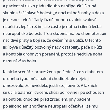
a pacient si riziko pádu dlouho nepřipouští. Druhá
skupina řeší hlavně bolest: „V noci mi hoří nohy a deka
je nesnesitelná.“ Tady lázně mohou uvolnit svalové
napětí a zlepšit režim, ale často je nutná i cílená léčba
neuropatické bolesti. Třetí skupina má po chemoterapii
necitlivé prsty a bojí se, že cvičením si ublíží. U těchto
lidí bývá důležitý pozvolný nácvik stability, péče o kůži
a kontrola drobných poranění, protože necitlivá noha
nemusí včas bolet.
Klinický scénář z praxe: žena po šedesátce s diabetem
druhého typu měla pálení chodidel, ale nejvíc ji
omezovalo, že nevěděla, jestli stojí pevně. V lázních
se učila balanční cvičení, chůzi po rovině i po schodech
a kontrolu chodidel před zrcadlem. Jiný pacient
po alkoholem zhoršené neuropatii očekával, že mu