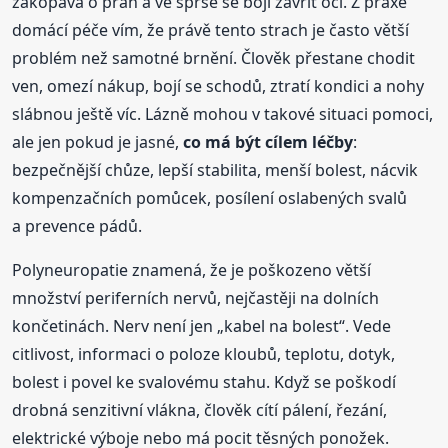
zakopává o práh a ve sprše se bojí zavřít oči. Z praxe
domácí péče vím, že právě tento strach je často větší
problém než samotné brnění. Člověk přestane chodit
ven, omezí nákup, bojí se schodů, ztratí kondici a nohy
slábnou ještě víc. Lázně mohou v takové situaci pomoci,
ale jen pokud je jasné,
co má být cílem léčby
:
bezpečnější chůze, lepší stabilita, menší bolest, nácvik
kompenzačních pomůcek, posílení oslabených svalů
a prevence pádů.
Polyneuropatie znamená, že je poškozeno větší
množství periferních nervů, nejčastěji na dolních
končetinách. Nerv není jen „kabel na bolest“. Vede
citlivost, informaci o poloze kloubů, teplotu, dotyk,
bolest i povel ke svalovému stahu. Když se poškodí
drobná senzitivní vlákna, člověk cítí pálení, řezání,
elektrické výboje nebo má pocit těsných ponožek.