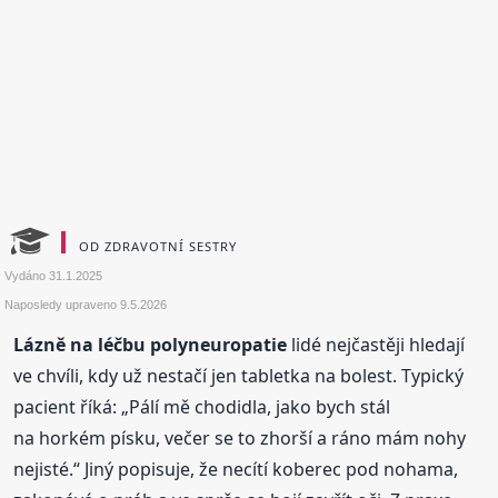
OD ZDRAVOTNÍ SESTRY
Vydáno
31.1.2025
Naposledy upraveno
9.5.2026
Lázně na léčbu polyneuropatie
lidé nejčastěji hledají
ve chvíli, kdy už nestačí jen tabletka na bolest. Typický
pacient říká: „Pálí mě chodidla, jako bych stál
na horkém písku, večer se to zhorší a ráno mám nohy
nejisté.“ Jiný popisuje, že necítí koberec pod nohama,