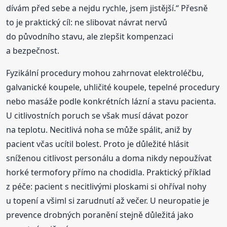
dívám před sebe a nejdu rychle, jsem jistější.“ Přesně
to je praktický cíl: ne slibovat návrat nervů
do původního stavu, ale zlepšit kompenzaci
a bezpečnost.
Fyzikální procedury mohou zahrnovat elektroléčbu,
galvanické koupele, uhličité koupele, tepelné procedury
nebo masáže podle konkrétních lázní a stavu pacienta.
U citlivostních poruch se však musí dávat pozor
na teplotu. Necitlivá noha se může spálit, aniž by
pacient včas ucítil bolest. Proto je důležité hlásit
sníženou citlivost personálu a doma nikdy nepoužívat
horké termofory přímo na chodidla. Praktický příklad
z péče: pacient s necitlivými ploskami si ohříval nohy
u topení a všiml si zarudnutí až večer. U neuropatie je
prevence drobných poranění stejně důležitá jako