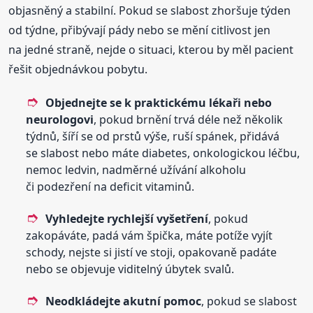
objasněný a stabilní. Pokud se slabost zhoršuje týden
od týdne, přibývají pády nebo se mění citlivost jen
na jedné straně, nejde o situaci, kterou by měl pacient
řešit objednávkou pobytu.
Objednejte se k praktickému lékaři nebo
neurologovi
, pokud brnění trvá déle než několik
týdnů, šíří se od prstů výše, ruší spánek, přidává
se slabost nebo máte diabetes, onkologickou léčbu,
nemoc ledvin, nadměrné užívání alkoholu
či podezření na deficit vitaminů.
Vyhledejte rychlejší vyšetření
, pokud
zakopáváte, padá vám špička, máte potíže vyjít
schody, nejste si jistí ve stoji, opakovaně padáte
nebo se objevuje viditelný úbytek svalů.
Neodkládejte akutní pomoc
, pokud se slabost