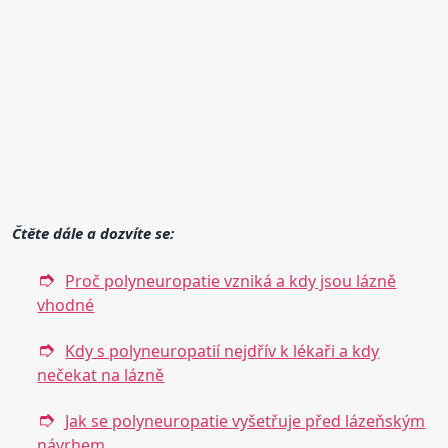
Čtěte dále a dozvíte se:
Proč polyneuropatie vzniká a kdy jsou lázně
vhodné
Kdy s polyneuropatií nejdřív k lékaři a kdy
nečekat na lázně
Jak se polyneuropatie vyšetřuje před lázeňským
návrhem