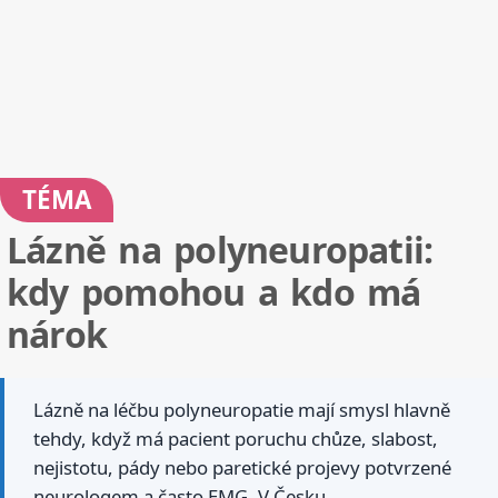
TÉMA
Lázně na polyneuropatii:
kdy pomohou a kdo má
nárok
Lázně na léčbu polyneuropatie mají smysl hlavně
tehdy, když má pacient poruchu chůze, slabost,
nejistotu, pády nebo paretické projevy potvrzené
neurologem a často EMG. V Česku