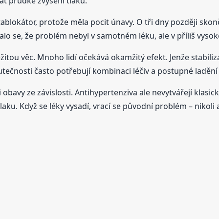
at prudké zvýšení tlaku.
ablokátor, protože měla pocit únavy. O tři dny později sko
o se, že problém nebyl v samotném léku, ale v příliš vysoké
žitou věc. Mnoho lidí očekává okamžitý efekt. Jenže stabiliz
kutečnosti často potřebují kombinaci léčiv a postupné ladění
i obavy ze závislosti. Antihypertenziva ale nevytvářejí kla
aku. Když se léky vysadí, vrací se původní problém – nikoli