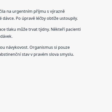
nčila na urgentním příjmu s výrazně
 dávce. Po úpravě léčby obtíže ustoupily.
ace tlaku může trvat týdny. Někteří pacienti
 dávek.
sickou návykovost. Organismus si pouze
 abstinenční stav v pravém slova smyslu.