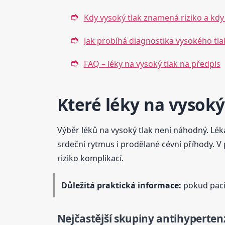
Kdy vysoký tlak znamená riziko a kdy
Jak probíhá diagnostika vysokého tla
FAQ – léky na vysoký tlak na předpis
Které léky na vysoký 
Výběr léků na vysoký tlak není náhodný. Léka
srdeční rytmus i prodělané cévní příhody. V
riziko komplikací.
Důležitá praktická informace:
pokud pacie
Nejčastější skupiny antihyperten