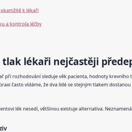
 okamžitě k lékaři
ku a kontrola léčby
tlak lékaři nejčastěji předep
ř při rozhodování sleduje věk pacienta, hodnoty krevního tl
 praxi často vídáme, že dva lidé se stejným tlakem dostanou
ntovi lék nesedí, většinou existuje alternativa. Neznamená 
ziv