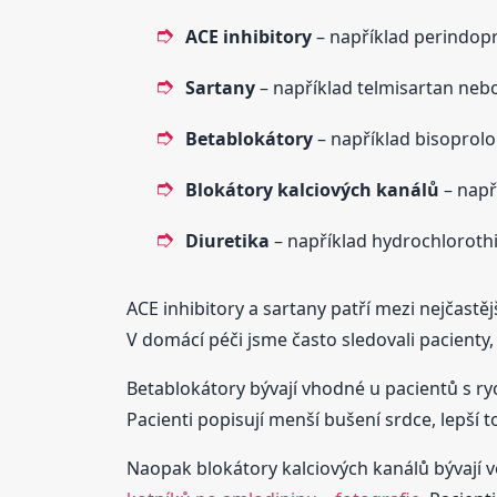
ACE inhibitory
– například perindopr
Sartany
– například telmisartan neb
Betablokátory
– například bisoprolo
Blokátory kalciových kanálů
– např
Diuretika
– například hydrochloroth
ACE inhibitory a sartany patří mezi nejčastěj
V domácí péči jsme často sledovali pacienty,
Betablokátory bývají vhodné u pacientů s r
Pacienti popisují menší bušení srdce, lepší 
Naopak blokátory kalciových kanálů bývají 