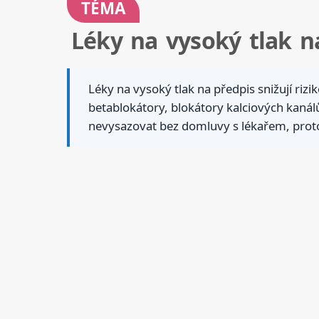
TÉMA
Léky na vysoký tlak na
Léky na vysoký tlak na předpis snižují rizik
betablokátory, blokátory kalciových kanálů
nevysazovat bez domluvy s lékařem, proto