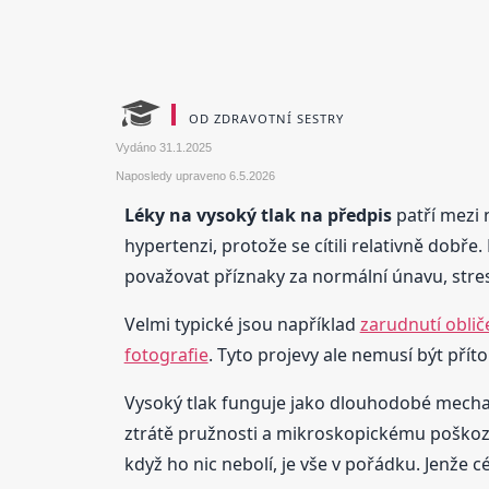
OD ZDRAVOTNÍ SESTRY
Vydáno
31.1.2025
Naposledy upraveno
6.5.2026
Léky na vysoký tlak na předpis
patří mezi n
hypertenzi, protože se cítili relativně dobř
považovat příznaky za normální únavu, stre
Velmi typické jsou například
zarudnutí oblič
fotografie
. Tyto projevy ale nemusí být pří
Vysoký tlak funguje jako dlouhodobé mechani
ztrátě pružnosti a mikroskopickému poškození
když ho nic nebolí, je vše v pořádku. Jenže cé