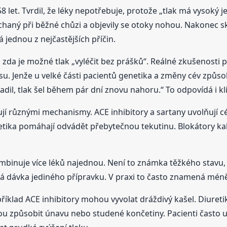
let. Tvrdil, že léky nepotřebuje, protože „tlak má vysoký je
chaný při běžné chůzi a objevily se otoky nohou. Nakonec s
jednou z nejčastějších příčin.
, zda je možné tlak „vyléčit bez prášků“. Reálné zkušenosti
u. Jenže u velké části pacientů genetika a změny cév způso
adil, tlak šel během pár dní znovu nahoru.“ To odpovídá i kli
jí různými mechanismy. ACE inhibitory a sartany uvolňují cé
uretika pomáhají odvádět přebytečnou tekutinu. Blokátory kalc
kombinuje více léků najednou. Není to známka těžkého stavu,
oká dávka jediného přípravku. V praxi to často znamená mén
íklad ACE inhibitory mohou vyvolat dráždivý kašel. Diuret
 způsobit únavu nebo studené končetiny. Pacienti často udě