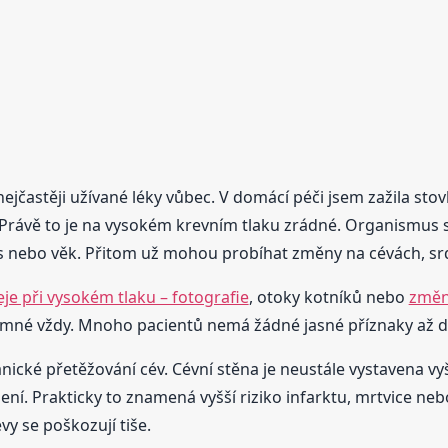
ejčastěji užívané léky vůbec. V domácí péči jsem zažila stovk
e. Právě to je na vysokém krevním tlaku zrádné. Organismus 
s nebo věk. Přitom už mohou probíhat změny na cévách, srd
eje při vysokém tlaku – fotografie
, otoky kotníků nebo
změn
tomné vždy. Mnoho pacientů nemá žádné jasné příznaky až do
cké přetěžování cév. Cévní stěna je neustále vystavena vyšš
. Prakticky to znamená vyšší riziko infarktu, mrtvice nebo 
vy se poškozují tiše.