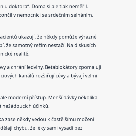
n u doktora“. Doma si ale tlak neměřil.
končil v nemocnici se srdečním selháním.
 pacientů ukazují, že někdy pomůže výrazné
bí, že samotný režim nestačí. Na diskusích
nické realitě.
vy a chrání ledviny. Betablokátory zpomalují
iových kanálů rozšiřují cévy a bývají velmi
 ale moderní přístup. Menší dávky několika
ě nežádoucích účinků.
ika zase někdy vedou k častějšímu močení
lají chybu, že léky sami vysadí bez