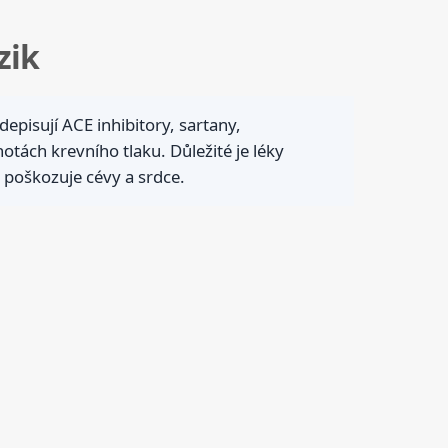
zik
depisují ACE inhibitory, sartany,
otách krevního tlaku. Důležité je léky
 poškozuje cévy a srdce.