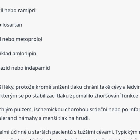
il nebo ramipril
o losartan
l nebo metoprolol
íklad amlodipin
iazid nebo indapamid
ší léky, protože kromě snížení tlaku chrání také cévy a ledv
 kterým se po stabilizaci tlaku zpomalilo zhoršování funkce 
ychlým pulzem, ischemickou chorobou srdeční nebo po infark
toleranci námahy a menší tlak na hrudi.
velmi účinné u starších pacientů s tužšími cévami. Typick