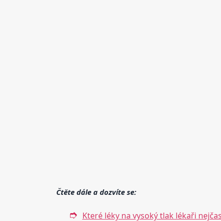
Čtěte dále a dozvíte se:
Které léky na vysoký tlak lékaři nejčas