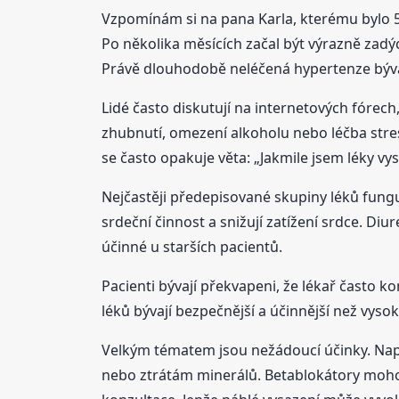
Vzpomínám si na pana Karla, kterému bylo 58 
Po několika měsících začal být výrazně zadý
Právě dlouhodobě neléčená hypertenze bývá 
Lidé často diskutují na internetových fórech
zhubnutí, omezení alkoholu nebo léčba stres
se často opakuje věta: „Jakmile jsem léky vys
Nejčastěji předepisované skupiny léků fungu
srdeční činnost a snižují zatížení srdce. Di
účinné u starších pacientů.
Pacienti bývají překvapeni, že lékař často 
léků bývají bezpečnější a účinnější než vys
Velkým tématem jsou nežádoucí účinky. Např
nebo ztrátám minerálů. Betablokátory mohou