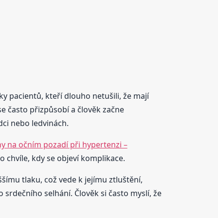
y pacientů, kteří dlouho netušili, že mají
se často přizpůsobí a člověk začne
ci nebo ledvinách.
y na očním pozadí při hypertenzi –
 chvíle, kdy se objeví komplikace.
ímu tlaku, což vede k jejímu ztluštění,
srdečního selhání. Člověk si často myslí, že