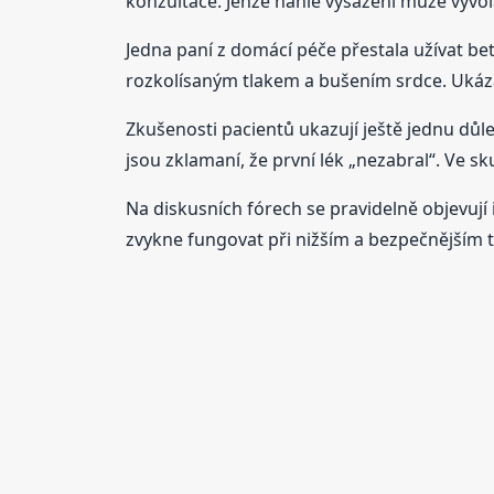
konzultace. Jenže náhlé vysazení může vyvol
Jedna paní z domácí péče přestala užívat bet
rozkolísaným tlakem a bušením srdce. Ukázal
Zkušenosti pacientů ukazují ještě jednu důle
jsou zklamaní, že první lék „nezabral“. Ve s
Na diskusních fórech se pravidelně objevují 
zvykne fungovat při nižším a bezpečnějším tl