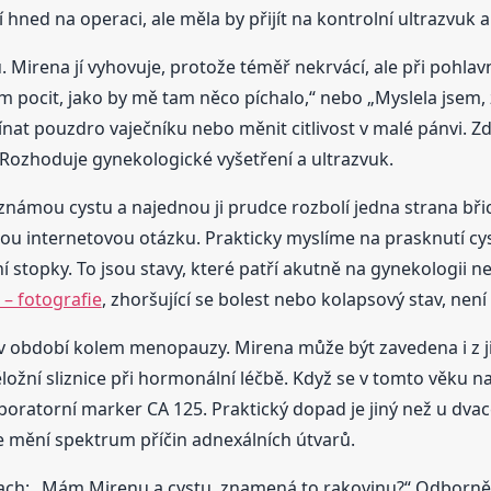
ned na operaci, ale měla by přijít na kontrolní ultrazvuk a
 Mirena jí vyhovuje, protože téměř nekrvácí, ale při pohlav
m pocit, jako by mě tam něco píchalo,“ nebo „Myslela jsem, že 
ínat pouzdro vaječníku nebo měnit citlivost v malé pánvi. Z
. Rozhoduje gynekologické vyšetření a ultrazvuk.
známou cystu a najednou ji prudce rozbolí jedna strana břich
u internetovou otázku. Prakticky myslíme na prasknutí cyst
ní stopky. To jsou stavy, které patří akutně na gynekologii
 – fotografie
, zhoršující se bolest nebo kolapsový stav, nen
bo v období kolem menopauzy. Mirena může být zavedena i z 
ožní sliznice při hormonální léčbě. Když se v tomto věku naj
aboratorní marker CA 125. Praktický dopad je jiný než u dvac
se mění spektrum příčin adnexálních útvarů.
strach: „Mám Mirenu a cystu, znamená to rakovinu?“ Odborně 