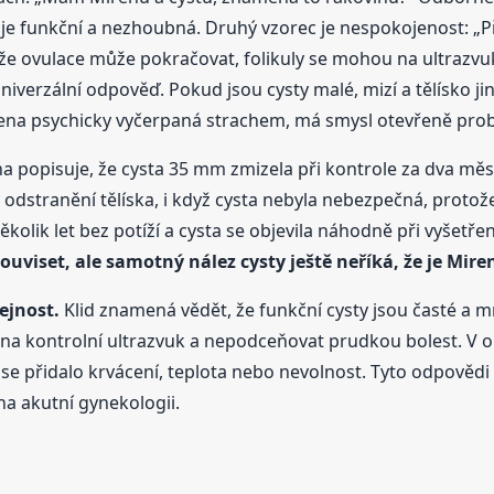
e funkční a nezhoubná. Druhý vzorec je nespokojenost: „P
e ovulace může pokračovat, folikuly se mohou na ultrazvuku z
iverzální odpověď. Pokud jsou cysty malé, mizí a tělísko j
je žena psychicky vyčerpaná strachem, má smysl otevřeně pro
na popisuje, že cysta 35 mm zmizela při kontrole za dva mě
 odstranění tělíska, i když cysta nebyla nebezpečná, protož
ěkolik let bez potíží a cysta se objevila náhodně při vyšetř
uviset, ale samotný nález cysty ještě neříká, že je Mir
ejnost.
Klid znamená vědět, že funkční cysty jsou časté a
ijít na kontrolní ultrazvuk a nepodceňovat prudkou bolest. V o
a se přidalo krvácení, teplota nebo nevolnost. Tyto odpově
a akutní gynekologii.