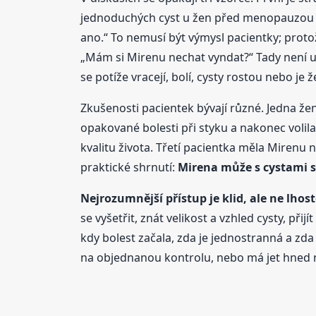
jednoduchých cyst u žen před menopauzou j
ano.“ To nemusí být výmysl pacientky; protož
„Mám si Mirenu nechat vyndat?“ Tady není un
se potíže vracejí, bolí, cysty rostou nebo 
Zkušenosti pacientek bývají různé. Jedna že
opakované bolesti při styku a nakonec volila
kvalitu života. Třetí pacientka měla Mirenu n
praktické shrnutí:
Mirena může s cystami so
Nejrozumnější přístup je klid, ale ne lhost
se vyšetřit, znát velikost a vzhled cysty, př
kdy bolest začala, zda je jednostranná a zd
na objednanou kontrolu, nebo má jet hned n