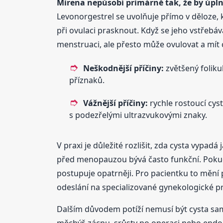
Mirena nepůsobí primárně tak, že by úpln
Levonorgestrel se uvolňuje přímo v děloze, k
při ovulaci prasknout. Když se jeho vstřebá
menstruaci, ale přesto může ovulovat a mít c
Neškodnější příčiny:
zvětšený foliku
příznaků.
Vážnější příčiny:
rychle rostoucí cyst
s podezřelými ultrazvukovými znaky.
V praxi je důležité rozlišit, zda cysta vypa
před menopauzou bývá často funkční. Pokud a
postupuje opatrněji. Pro pacientku to mění p
odeslání na specializované gynekologické pr
Dalším důvodem potíží nemusí být cysta sam
měchýř, zácpu, srůsty po operaci nebo endom