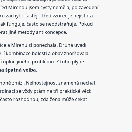
řed Mirenou jsem cysty neměla, po zavedení
achytit častěji. Třetí vzorec je nejistota:
inak funguje, často se neodstraňuje. Pokud
brat jiné metody antikoncepce.
síce a Mirenu si ponechala. Druhá uvádí
e jí kombinace bolesti a obav zhoršovala
ení úplně jiného problému. Z toho plyne
ena špatná volba
.
 mnohé zmizí. Nelhostejnost znamená nechat
rdinaci se vždy ptám na tři praktické věci:
di často rozhodnou, zda žena může čekat