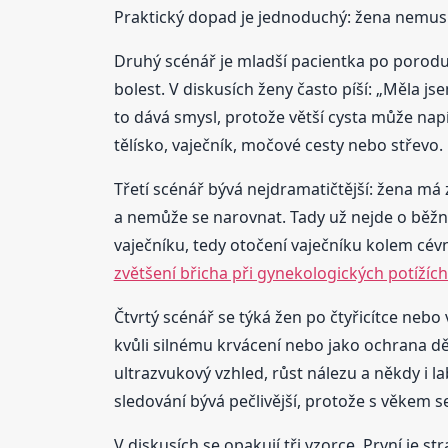
Praktický dopad je jednoduchý: žena nemusí h
Druhý scénář je mladší pacientka po porodu.
bolest. V diskusích ženy často píší: „Měla jse
to dává smysl, protože větší cysta může nap
tělísko, vaječník, močové cesty nebo střevo
Třetí scénář bývá nejdramatičtější: žena má 
a nemůže se narovnat. Tady už nejde o běžno
vaječníku, tedy otočení vaječníku kolem cév
zvětšení břicha při gynekologických potížích
Čtvrtý scénář se týká žen po čtyřicítce ne
kvůli silnému krvácení nebo jako ochrana děl
ultrazvukový vzhled, růst nálezu a někdy i l
sledování bývá pečlivější, protože s věkem 
V diskusích se opakují tři vzorce. První je 