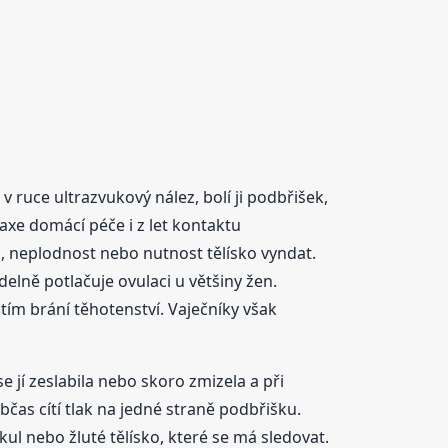
 ruce ultrazvukový nález, bolí ji podbřišek,
raxe domácí péče i z let kontaktu
i, neplodnost nebo nutnost tělísko vyndat.
elně potlačuje ovulaci u většiny žen.
 tím brání těhotenství. Vaječníky však
 jí zeslabila nebo skoro zmizela a při
as cítí tlak na jedné straně podbřišku.
ul nebo žluté tělísko, které se má sledovat.