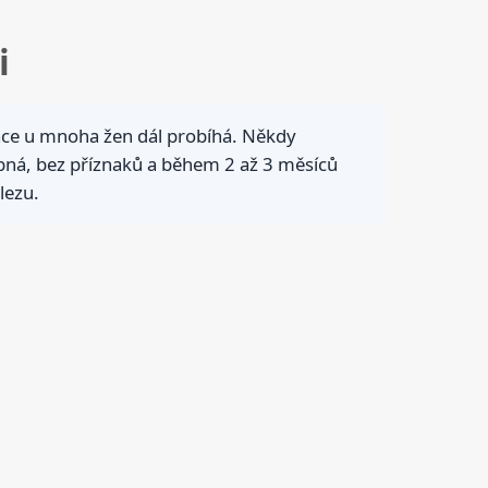
i
vulace u mnoha žen dál probíhá. Někdy
oubná, bez příznaků a během 2 až 3 měsíců
lezu.