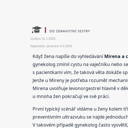
OD ZDRAVOTNÍ SESTRY
Vydáno
31.1.2025
Naposledy upraveno
5.6.2026
Když žena napíše do vyhledávání
Mirena a c
gynekolog zmínil cystu na vaječníku nebo se 
s pacientkami vím, že taková věta dokáže spu
Jenže u Mireny je potřeba rozumět mechanism
Mirena uvolňuje levonorgestrel hlavně v dělo
u mnoha žen pokračují ve své práci.
První typický scénář vídáme u ženy kolem tři
preventivním ultrazvuku se najde jednoduch
V takovém případě gynekolog často vysvětlí, 