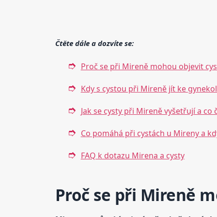
Čtěte dále a dozvíte se:
Proč se při Mireně mohou objevit cys
Kdy s cystou při Mireně jít ke gynek
Jak se cysty při Mireně vyšetřují a co 
Co pomáhá při cystách u Mireny a kdy
FAQ k dotazu Mirena a cysty
Proč se při Mireně m