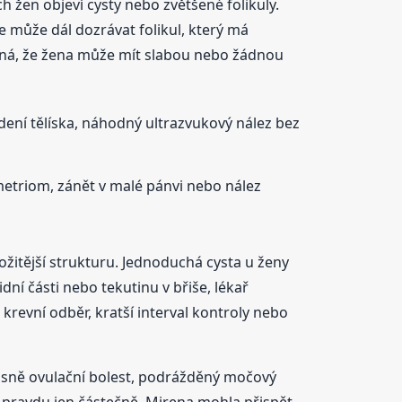
h žen objeví cysty nebo zvětšené folikuly.
le může dál dozrávat folikul, který má
mená, že žena může mít slabou nebo žádnou
dení tělíska, náhodný ultrazvukový nález bez
ometriom, zánět v malé pánvi nebo nález
ožitější strukturu. Jednoduchá cysta u ženy
ní části nebo tekutinu v břiše, lékař
 krevní odběr, kratší interval kontroly nebo
asně ovulační bolest, podrážděný močový
t pravdu jen částečně. Mirena mohla přispět