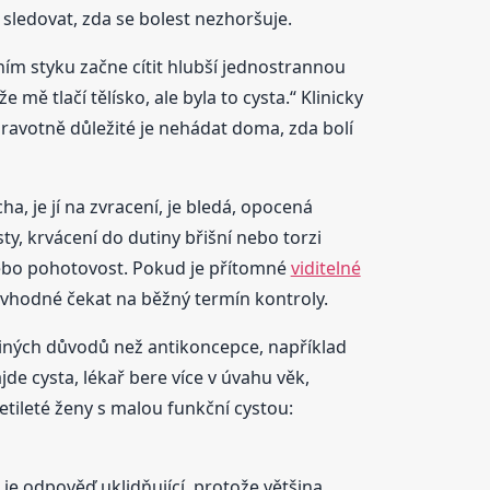
 sledovat, zda se bolest nezhoršuje.
ním styku začne cítit hlubší jednostrannou
mě tlačí tělísko, ale byla to cysta.“ Klinicky
dravotně důležité je nehádat doma, zda bolí
a, je jí na zvracení, je bledá, opocená
y, krvácení do dutiny břišní nebo torzi
 nebo pohotovost. Pokud je přítomné
viditelné
í vhodné čekat na běžný termín kontroly.
jiných důvodů než antikoncepce, například
de cysta, lékař bere více v úvahu věk,
etileté ženy s malou funkční cystou:
je odpověď uklidňující, protože většina