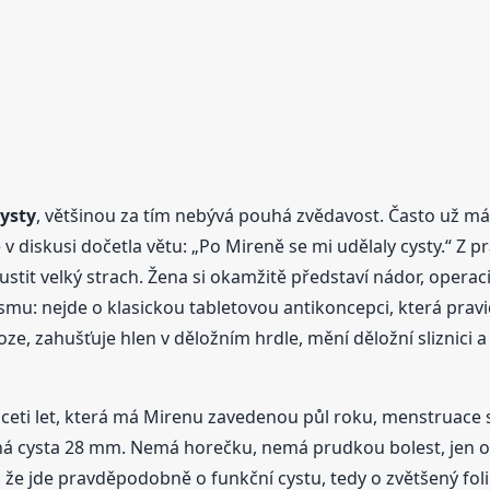
ysty
, většinou za tím nebývá pouhá zvědavost. Často už má v
v diskusi dočetla větu: „Po Mireně se mi udělaly cysty.“ Z p
stit velký strach. Žena si okamžitě představí nádor, operac
u: nejde o klasickou tabletovou antikoncepci, která pravid
ze, zahušťuje hlen v děložním hrdle, mění děložní sliznici a
ceti let, která má Mirenu zavedenou půl roku, menstruace se
á cysta 28 mm. Nemá horečku, nemá prudkou bolest, jen obč
že jde pravděpodobně o funkční cystu, tedy o zvětšený folik