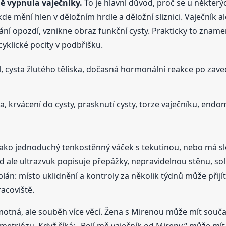
ě vypnula vaječníky.
To je hlavní důvod, proč se u některýc
de mění hlen v děložním hrdle a děložní sliznici. Vaječník a
vání opozdí, vznikne obraz funkční cysty. Prakticky to zna
yklické pocity v podbřišku.
l, cysta žlutého tělíska, dočasná hormonální reakce po zave
a, krvácení do cysty, prasknutí cysty, torze vaječníku, end
dá jako jednoduchý tenkostěnný váček s tekutinou, nebo má sl
le ultrazvuk popisuje přepážky, nepravidelnou stěnu, solid
lán: místo uklidnění a kontroly za několik týdnů může přijít
acoviště.
otná, ale souběh více věcí. Žena s Mirenou může mít souč
etriózu. Když říká: „Bolí mě vaječník od Mireny,“ může mí