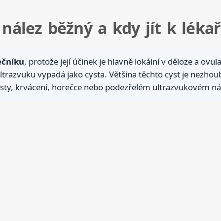
 nález běžný a kdy jít k lékař
ečníku
, protože její účinek je hlavně lokální v děloze a o
 ultrazvuku vypadá jako cysta. Většina těchto cyst je nezh
 cysty, krvácení, horečce nebo podezřelém ultrazvukovém ná