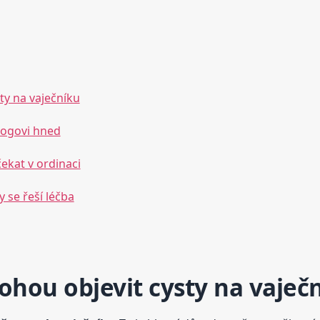
ty na vaječníku
ologovi hned
čekat v ordinaci
 se řeší léčba
ohou objevit cysty na vaječ