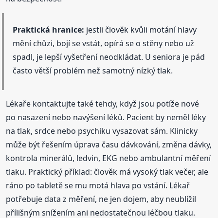
Praktická hranice:
jestli člověk kvůli motání hlavy
mění chůzi, bojí se vstát, opírá se o stěny nebo už
spadl, je lepší vyšetření neodkládat. U seniora je pád
často větší problém než samotný nízký tlak.
Lékaře kontaktujte také tehdy, když jsou potíže nové
po nasazení nebo navýšení léků. Pacient by neměl léky
na tlak, srdce nebo psychiku vysazovat sám. Klinicky
může být řešením úprava času dávkování, změna dávky,
kontrola minerálů, ledvin, EKG nebo ambulantní měření
tlaku. Praktický příklad: člověk má vysoký tlak večer, ale
ráno po tabletě se mu motá hlava po vstání. Lékař
potřebuje data z měření, ne jen dojem, aby neublížil
přílišným snížením ani nedostatečnou léčbou tlaku.