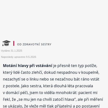
OD ZDRAVOTNÍ SESTRY
Vydáno
31.1.2025
Naposledy upraveno
9.5.2026
Motání hlavy při vstávání
je přesně ten typ potíže,
který lidé často zlehčí, dokud nespadnou v koupelně,
nezachytí se o linku nebo se nezačnou bát ráno vstát
z postele. Jako sestra, která dlouhá léta pracovala
v domácí péči, jsem to viděla mnohokrát: pacient mi
řekl, že „se mu jen na chvíli zatočí hlava“, ale při měření
se ukázalo, že vleže měl tlak přijatelný a po postavení