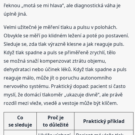
řeknou „motá se mi hlava“, ale diagnostická váha je
úplně jiná.
Velmi užitečné je měření tlaku a pulsu v polohách.
Obvykle se měří po klidném ležení a poté po postavení.
Sleduje se, zda tlak výrazně klesne a jak reaguje puls.
Když tlak spadne a puls se přiměřeně zrychlí, tělo
se možná snaží kompenzovat ztrátu objemu,
dehydrataci nebo účinek léků. Když tlak spadne a puls
reaguje málo, může jít o poruchu autonomního
nervového systému. Praktický dopad: pacient si často
myslí, že domácí tlakoměr „ukazuje divně“, ale právě
rozdíl mezi vleže, vsedě a vestoje může být klíčem.
Co
Proč je
Praktický příklad
se sleduje
to důležité