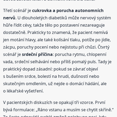
Třetí scénář je
cukrovka a porucha autonomních
nervů
. U dlouholetých diabetiků může nervový systém
hůře řídit cévy, takže tělo po postavení nezareaguje
dostatečně. Prakticky to znamená, že pacient nemívá
jen motání hlavy, ale také kolísání tlaku, potíže po jídle,
zácpu, poruchy pocení nebo nejistotu při chůzi. Čtvrtý
scénář je
srdeční příčina
: porucha rytmu, chlopenní
vada, srdeční selhávání nebo příliš pomalý puls. Tady je
praktický dopad zásadní: pokud se závrať objeví
s bušením srdce, bolestí na hrudi, dušností nebo
skutečným omdlením, už nejde o domácí hádání, ale
o lékařské vyšetření.
V pacientských diskuzích se opakují tři vzorce. První
bývá formulace: „Ráno vstanu a musím se chytit skříně.“
To často odpovídá rychlé změně polohy po noci, kdy