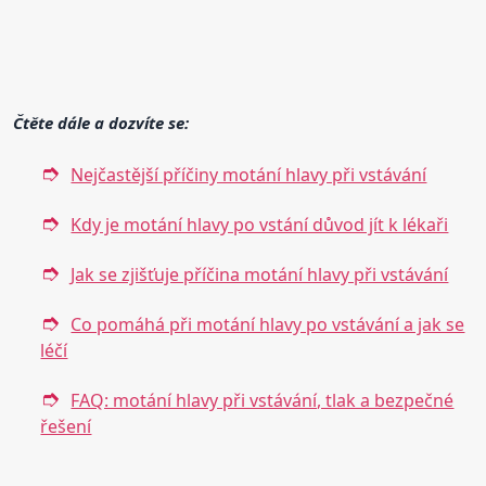
Čtěte dále a dozvíte se:
Nejčastější příčiny motání hlavy při vstávání
Kdy je motání hlavy po vstání důvod jít k lékaři
Jak se zjišťuje příčina motání hlavy při vstávání
Co pomáhá při motání hlavy po vstávání a jak se
léčí
FAQ: motání hlavy při vstávání, tlak a bezpečné
řešení