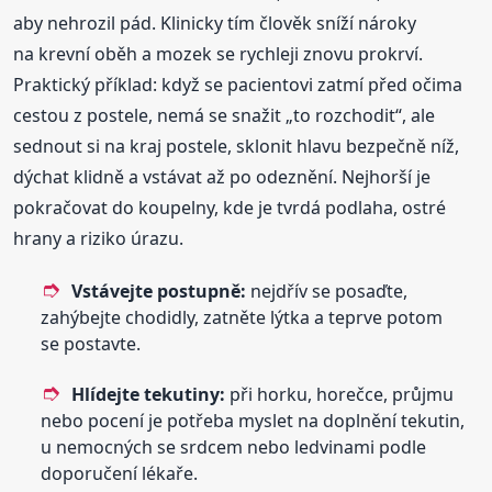
aby nehrozil pád. Klinicky tím člověk sníží nároky
na krevní oběh a mozek se rychleji znovu prokrví.
Praktický příklad: když se pacientovi zatmí před očima
cestou z postele, nemá se snažit „to rozchodit“, ale
sednout si na kraj postele, sklonit hlavu bezpečně níž,
dýchat klidně a vstávat až po odeznění. Nejhorší je
pokračovat do koupelny, kde je tvrdá podlaha, ostré
hrany a riziko úrazu.
Vstávejte postupně:
nejdřív se posaďte,
zahýbejte chodidly, zatněte lýtka a teprve potom
se postavte.
Hlídejte tekutiny:
při horku, horečce, průjmu
nebo pocení je potřeba myslet na doplnění tekutin,
u nemocných se srdcem nebo ledvinami podle
doporučení lékaře.