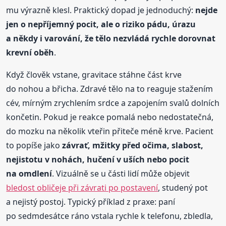
mu výrazně klesl. Praktický dopad je jednoduchý:
nejde
jen o nepříjemný pocit, ale o riziko pádu, úrazu
a někdy i varování, že tělo nezvládá rychle dorovnat
krevní oběh
.
Když člověk vstane, gravitace stáhne část krve
do nohou a břicha. Zdravé tělo na to reaguje stažením
cév, mírným zrychlením srdce a zapojením svalů dolních
končetin. Pokud je reakce pomalá nebo nedostatečná,
do mozku na několik vteřin přiteče méně krve. Pacient
to popíše jako
závrať, mžitky před očima, slabost,
nejistotu v nohách, hučení v uších nebo pocit
na omdlení
. Vizuálně se u části lidí může objevit
bledost obličeje při závrati po postavení
, studený pot
a nejistý postoj. Typický příklad z praxe: paní
po sedmdesátce ráno vstala rychle k telefonu, zbledla,