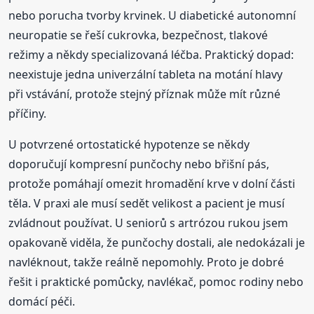
nebo porucha tvorby krvinek. U diabetické autonomní
neuropatie se řeší cukrovka, bezpečnost, tlakové
režimy a někdy specializovaná léčba. Praktický dopad:
neexistuje jedna univerzální tableta na motání hlavy
při vstávání, protože stejný příznak může mít různé
příčiny.
U potvrzené ortostatické hypotenze se někdy
doporučují kompresní punčochy nebo břišní pás,
protože pomáhají omezit hromadění krve v dolní části
těla. V praxi ale musí sedět velikost a pacient je musí
zvládnout používat. U seniorů s artrózou rukou jsem
opakovaně viděla, že punčochy dostali, ale nedokázali je
navléknout, takže reálně nepomohly. Proto je dobré
řešit i praktické pomůcky, navlékač, pomoc rodiny nebo
domácí péči.