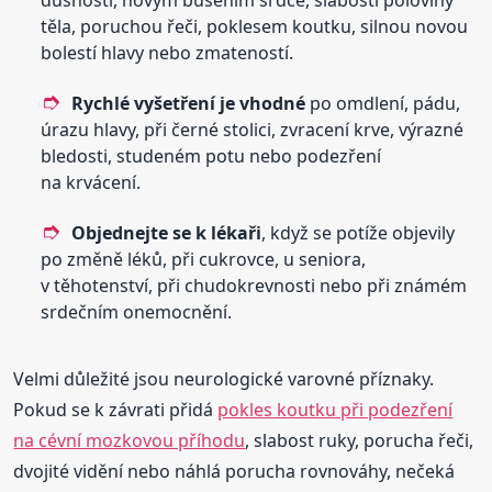
těla, poruchou řeči, poklesem koutku, silnou novou
bolestí hlavy nebo zmateností.
Rychlé vyšetření je vhodné
po omdlení, pádu,
úrazu hlavy, při černé stolici, zvracení krve, výrazné
bledosti, studeném potu nebo podezření
na krvácení.
Objednejte se k lékaři
, když se potíže objevily
po změně léků, při cukrovce, u seniora,
v těhotenství, při chudokrevnosti nebo při známém
srdečním onemocnění.
Velmi důležité jsou neurologické varovné příznaky.
Pokud se k závrati přidá
pokles koutku při podezření
na cévní mozkovou příhodu
, slabost ruky, porucha řeči,
dvojité vidění nebo náhlá porucha rovnováhy, nečeká