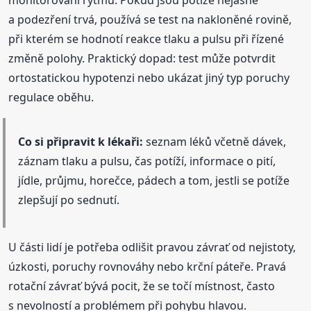
a podezření trvá, používá se test na nakloněné rovině,
při kterém se hodnotí reakce tlaku a pulsu při řízené
změně polohy. Praktický dopad: test může potvrdit
ortostatickou hypotenzi nebo ukázat jiný typ poruchy
regulace oběhu.
Co si připravit k lékaři:
seznam léků včetně dávek,
záznam tlaku a pulsu, čas potíží, informace o pití,
jídle, průjmu, horečce, pádech a tom, jestli se potíže
zlepšují po sednutí.
U části lidí je potřeba odlišit pravou závrať od nejistoty,
úzkosti, poruchy rovnováhy nebo krční páteře. Pravá
rotační závrať bývá pocit, že se točí místnost, často
s nevolností a problémem při pohybu hlavou.