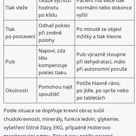
Ukáže výchozí
Pacient má vleže tlak
Tlak vleže
hodnotu
normální nebo dokonce
po klidu
vyšší
Odhalí pokles
Tlak
Po minutě se objeví
při změně
po postavení
mžitky a tlak klesne
polohy
Napoví, zda
Puls výrazně stoupne
tělo
Puls
při dehydrataci, málo
kompenzuje
při autonomní poruše
pokles tlaku
Potíže hlavně ráno,
Pomohou najít
Okolnosti
po jídle, po sprše nebo
spouštěč
po tabletách
Podle situace se doplňuje krevní obraz kvůli
chudokrevnosti, minerály, funkce ledvin, glykemie,
vyšetření štítné žlázy, EKG, případně Holterovo
monitorování rytmu. Pokud jsou potíže nejasné