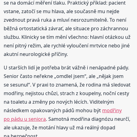
se na domácí měření tlaku. Praktický příklad: pacient
vstane, zatočí se mu hlava, ale současně mu nejde
zvednout pravá ruka a mluví nesrozumitelně. To není
běžná ortostatická závrať, ale situace pro záchrannou
službu. Klinicky se tím mění všechno: hlavní otázkou už
není pitný režim, ale rychlé vyloučení mrtvice nebo jiné
akutní neurologické příčiny.
U starších lidí je potřeba brát vážně i nenápadné pády.
Senior často neřekne „omdlel jsem“, ale „nějak jsem
se sesunul“. V praxi to znamená, že rodina má sledovat
modřiny, nejistou chůzi, strach z koupelny, noční cesty
na toaletu a změny po nových lécích. Viditelným
následkem opakovaných pádů mohou být
modřiny
po pádu u seniora
. Samotná modřina diagnózu neurčí,
ale ukazuje, že motání hlavy už má reálný dopad
na bezpečnost.