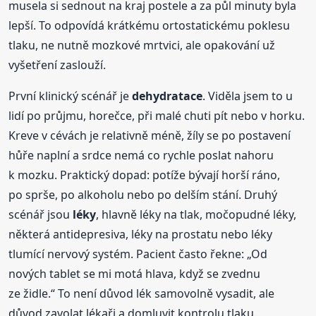
musela si sednout na kraj postele a za půl minuty byla
lepší. To odpovídá krátkému ortostatickému poklesu
tlaku, ne nutně mozkové mrtvici, ale opakování už
vyšetření zaslouží.
První klinický scénář je
dehydratace
. Viděla jsem to u
lidí po průjmu, horečce, při malé chuti pít nebo v horku.
Kreve v cévách je relativně méně, žíly se po postavení
hůře naplní a srdce nemá co rychle poslat nahoru
k mozku. Praktický dopad: potíže bývají horší ráno,
po sprše, po alkoholu nebo po delším stání. Druhý
scénář jsou
léky
, hlavně léky na tlak, močopudné léky,
některá antidepresiva, léky na prostatu nebo léky
tlumící nervový systém. Pacient často řekne: „Od
nových tablet se mi motá hlava, když se zvednu
ze židle.“ To není důvod lék samovolně vysadit, ale
důvod zavolat lékaři a domluvit kontrolu tlaku.