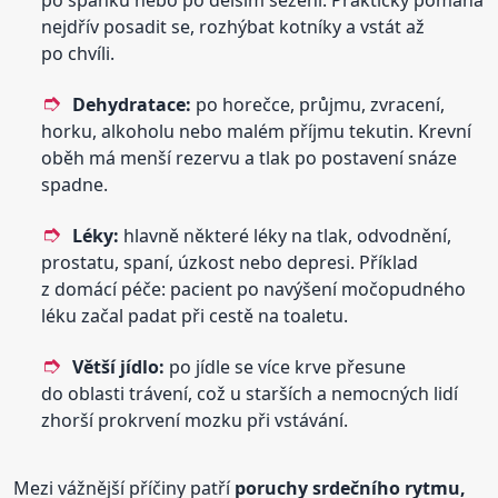
nejdřív posadit se, rozhýbat kotníky a vstát až
po chvíli.
Dehydratace:
po horečce, průjmu, zvracení,
horku, alkoholu nebo malém příjmu tekutin. Krevní
oběh má menší rezervu a tlak po postavení snáze
spadne.
Léky:
hlavně některé léky na tlak, odvodnění,
prostatu, spaní, úzkost nebo depresi. Příklad
z domácí péče: pacient po navýšení močopudného
léku začal padat při cestě na toaletu.
Větší jídlo:
po jídle se více krve přesune
do oblasti trávení, což u starších a nemocných lidí
zhorší prokrvení mozku při vstávání.
Mezi vážnější příčiny patří
poruchy srdečního rytmu,