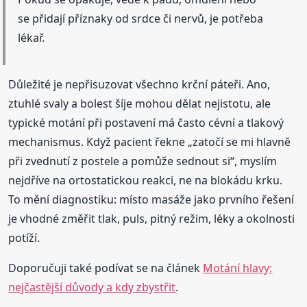
se přidají příznaky od srdce či nervů, je potřeba
lékař.
Důležité je nepřisuzovat všechno krční páteři. Ano,
ztuhlé svaly a bolest šíje mohou dělat nejistotu, ale
typické motání při postavení má často cévní a tlakový
mechanismus. Když pacient řekne „zatočí se mi hlavně
při zvednutí z postele a pomůže sednout si“, myslím
nejdříve na ortostatickou reakci, ne na blokádu krku.
To mění diagnostiku: místo masáže jako prvního řešení
je vhodné změřit tlak, puls, pitný režim, léky a okolnosti
potíží.
Doporučuji také podívat se na článek
Motání hlavy:
nejčastější důvody a kdy zbystřit
.