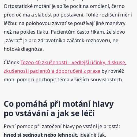
Ortostatické motání je spíše pocit na omdlení, černo
před očima a slabost po postavení. Tohle rozlišení mění
léčbu: na polohovou závrať se používají jiné manévry
než na pokles tlaku. Pacientům často říkám, že slovo
„závrať“ je pro zdravotníka začátek rozhovoru, ne
hotová diagnóza.
Článek
Tezeo 40 zkušenosti – vedlejší účinky, diskuse,
zkušenosti pacientů a doporučení z praxe
by rovněž
mohl pomoci pochopit téma v širších souvislostech.
Co pomáhá při motání hlavy
po vstávání a jak se léčí
První pomoc při zatočení hlavy po vstání je prostá:
hned si sednout nebo lehnout
, ideálně tak,