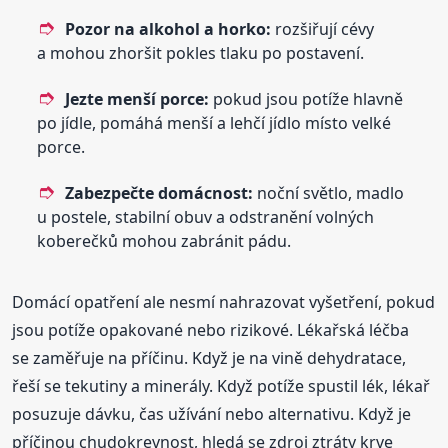
Pozor na alkohol a horko:
rozšiřují cévy
a mohou zhoršit pokles tlaku po postavení.
Jezte menší porce:
pokud jsou potíže hlavně
po jídle, pomáhá menší a lehčí jídlo místo velké
porce.
Zabezpečte domácnost:
noční světlo, madlo
u postele, stabilní obuv a odstranění volných
koberečků mohou zabránit pádu.
Domácí opatření ale nesmí nahrazovat vyšetření, pokud
jsou potíže opakované nebo rizikové. Lékařská léčba
se zaměřuje na příčinu. Když je na vině dehydratace,
řeší se tekutiny a minerály. Když potíže spustil lék, lékař
posuzuje dávku, čas užívání nebo alternativu. Když je
příčinou chudokrevnost, hledá se zdroj ztráty krve