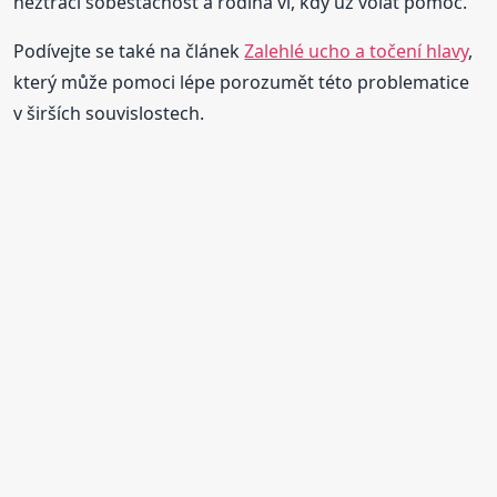
neztrácí soběstačnost a rodina ví, kdy už volat pomoc.
Podívejte se také na článek
Zalehlé ucho a točení hlavy
,
který může pomoci lépe porozumět této problematice
v širších souvislostech.