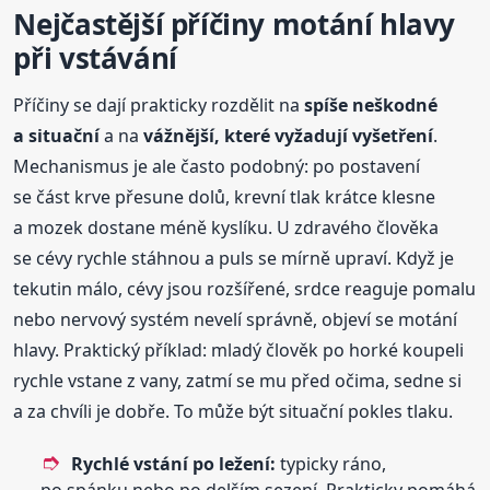
Nejčastější příčiny motání hlavy
při vstávání
Příčiny se dají prakticky rozdělit na
spíše neškodné
a situační
a na
vážnější, které vyžadují vyšetření
.
Mechanismus je ale často podobný: po postavení
se část krve přesune dolů, krevní tlak krátce klesne
a mozek dostane méně kyslíku. U zdravého člověka
se cévy rychle stáhnou a puls se mírně upraví. Když je
tekutin málo, cévy jsou rozšířené, srdce reaguje pomalu
nebo nervový systém nevelí správně, objeví se motání
hlavy. Praktický příklad: mladý člověk po horké koupeli
rychle vstane z vany, zatmí se mu před očima, sedne si
a za chvíli je dobře. To může být situační pokles tlaku.
Rychlé vstání po ležení:
typicky ráno,
po spánku nebo po delším sezení. Prakticky pomáhá