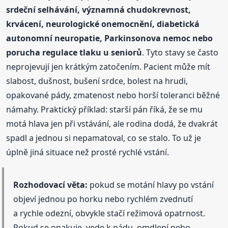
srdeční selhávání, významná chudokrevnost,
krvácení, neurologické onemocnění, diabetická
autonomní neuropatie, Parkinsonova nemoc nebo
porucha regulace tlaku u seniorů
. Tyto stavy se často
neprojevují jen krátkým zatočením. Pacient může mít
slabost, dušnost, bušení srdce, bolest na hrudi,
opakované pády, zmatenost nebo horší toleranci běžné
námahy. Praktický příklad: starší pán říká, že se mu
motá hlava jen při vstávání, ale rodina dodá, že dvakrát
spadl a jednou si nepamatoval, co se stalo. To už je
úplně jiná situace než prosté rychlé vstání.
Rozhodovací věta:
pokud se motání hlavy po vstání
objeví jednou po horku nebo rychlém zvednutí
a rychle odezní, obvykle stačí režimová opatrnost.
Pokud se opakuje, vede k pádu, omdlení nebo