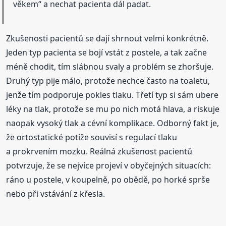
věkem“ a nechat pacienta dál padat.
Zkušenosti pacientů se dají shrnout velmi konkrétně.
Jeden typ pacienta se bojí vstát z postele, a tak začne
méně chodit, tím slábnou svaly a problém se zhoršuje.
Druhý typ pije málo, protože nechce často na toaletu,
jenže tím podporuje pokles tlaku. Třetí typ si sám ubere
léky na tlak, protože se mu po nich motá hlava, a riskuje
naopak vysoký tlak a cévní komplikace. Odborný fakt je,
že ortostatické potíže souvisí s regulací tlaku
a prokrvením mozku. Reálná zkušenost pacientů
potvrzuje, že se nejvíce projeví v obyčejných situacích:
ráno u postele, v koupelně, po obědě, po horké sprše
nebo při vstávání z křesla.