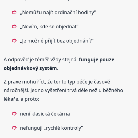
„Nemůžu najít ordinační hodiny“
„Nevím, kde se objednat“
„Je možné přijít bez objednání?“
A odpověď je téměř vždy stejná:
funguje pouze
objednávkový systém
.
Z praxe mohu říct, že tento typ péče je časově
náročnější. Jedno vyšetření trvá déle než u běžného
lékaře, a proto:
není klasická čekárna
nefungují „rychlé kontroly“