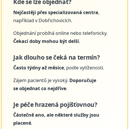
Kde se lze objednat?
Nejčastěji přes specializovaná centra
,
například v Dobřichovicích.
Objednání probíhá online nebo telefonicky.
Čekací doby mohou být delší
.
Jak dlouho se čeká na termín?
Často týdny až měsíce
, podle vytíženosti.
Zájem pacientů je vysoký.
Doporučuje
se objednat co nejdříve
.
Je péče hrazená pojišťovnou?
Částečně ano, ale některé služby jsou
placené
.