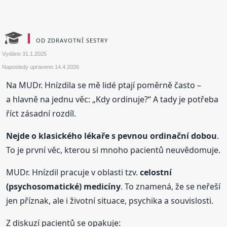
OD ZDRAVOTNÍ SESTRY
Vydáno
31.1.2025
Naposledy upraveno
14.4.2026
Na MUDr. Hnízdila se mě lidé ptají poměrně často –
a hlavně na jednu věc: „Kdy ordinuje?“ A tady je potřeba
říct zásadní rozdíl.
Nejde o klasického lékaře s pevnou ordinační dobou
.
To je první věc, kterou si mnoho pacientů neuvědomuje.
MUDr. Hnízdil pracuje v oblasti tzv.
celostní
(psychosomatické) medicíny
. To znamená, že se neřeší
jen příznak, ale i životní situace, psychika a souvislosti.
Z diskuzí pacientů se opakuje: