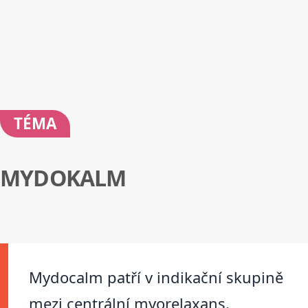
TÉMA
MYDOKALM
Mydocalm patří v indikační skupině
mezi centrální myorelaxans.