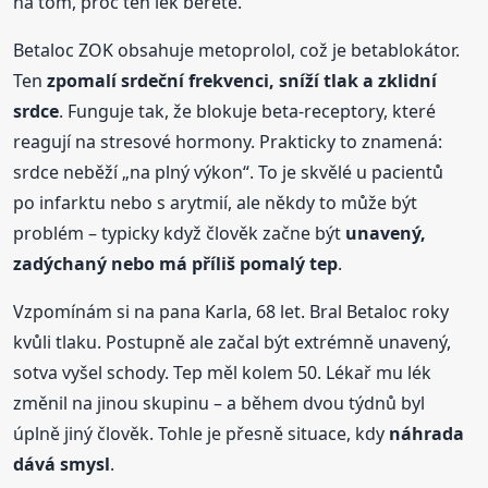
na tom, proč ten lék berete.
Betaloc ZOK obsahuje metoprolol, což je betablokátor.
Ten
zpomalí srdeční frekvenci, sníží tlak a zklidní
srdce
. Funguje tak, že blokuje beta-receptory, které
reagují na stresové hormony. Prakticky to znamená:
srdce neběží „na plný výkon“. To je skvělé u pacientů
po infarktu nebo s arytmií, ale někdy to může být
problém – typicky když člověk začne být
unavený,
zadýchaný nebo má příliš pomalý tep
.
Vzpomínám si na pana Karla, 68 let. Bral Betaloc roky
kvůli tlaku. Postupně ale začal být extrémně unavený,
sotva vyšel schody. Tep měl kolem 50. Lékař mu lék
změnil na jinou skupinu – a během dvou týdnů byl
úplně jiný člověk. Tohle je přesně situace, kdy
náhrada
dává smysl
.