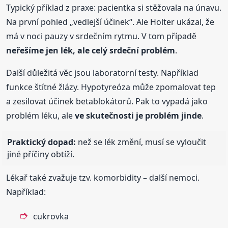
Typický příklad z praxe: pacientka si stěžovala na únavu.
Na první pohled „vedlejší účinek“. Ale Holter ukázal, že
má v noci pauzy v srdečním rytmu. V tom případě
neřešíme jen lék, ale celý srdeční problém
.
Další důležitá věc jsou laboratorní testy. Například
funkce štítné žlázy. Hypotyreóza může zpomalovat tep
a zesilovat účinek betablokátorů. Pak to vypadá jako
problém léku, ale
ve skutečnosti je problém jinde
.
Praktický dopad:
než se lék změní, musí se vyloučit
jiné příčiny obtíží.
Lékař také zvažuje tzv. komorbidity – další nemoci.
Například:
cukrovka