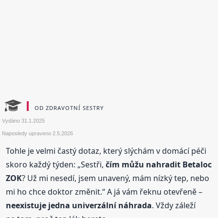
OD ZDRAVOTNÍ SESTRY
Vydáno
31.1.2025
Naposledy upraveno
2.5.2026
Tohle je velmi častý dotaz, který slýchám v domácí péči
skoro každý týden: „Sestři,
čím můžu nahradit Betaloc
ZOK
? Už mi nesedí, jsem unavený, mám nízký tep, nebo
mi ho chce doktor změnit.“ A já vám řeknu otevřeně –
neexistuje jedna univerzální náhrada
. Vždy záleží