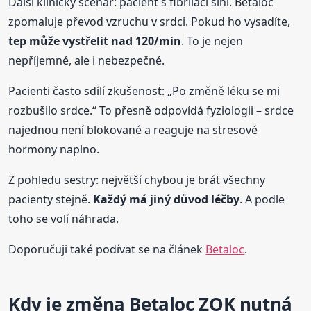
Další klinický scénář: pacient s fibrilací síní. Betaloc
zpomaluje převod vzruchu v srdci. Pokud ho vysadíte,
tep může vystřelit nad 120/min
. To je nejen
nepříjemné, ale i nebezpečné.
Pacienti často sdílí zkušenost: „Po změně léku se mi
rozbušilo srdce.“ To přesně odpovídá fyziologii – srdce
najednou není blokované a reaguje na stresové
hormony naplno.
Z pohledu sestry: největší chybou je brát všechny
pacienty stejně.
Každý má jiný důvod léčby
. A podle
toho se volí náhrada.
Doporučuji také podívat se na článek
Betaloc
.
Kdy je změna Betaloc ZOK nutná