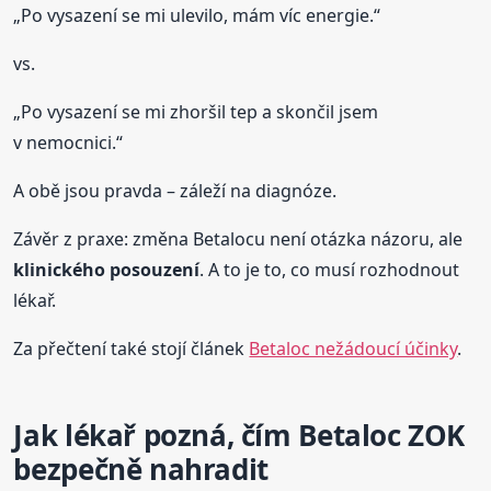
„Po vysazení se mi ulevilo, mám víc energie.“
vs.
„Po vysazení se mi zhoršil tep a skončil jsem
v nemocnici.“
A obě jsou pravda – záleží na diagnóze.
Závěr z praxe: změna Betalocu není otázka názoru, ale
klinického posouzení
. A to je to, co musí rozhodnout
lékař.
Za přečtení také stojí článek
Betaloc nežádoucí účinky
.
Jak lékař pozná, čím Betaloc ZOK
bezpečně nahradit