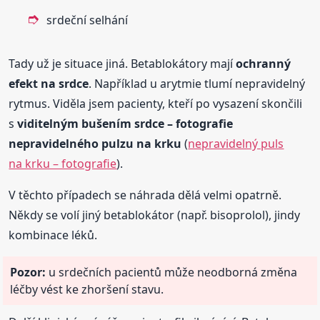
srdeční selhání
Tady už je situace jiná. Betablokátory mají
ochranný
efekt na srdce
. Například u arytmie tlumí nepravidelný
rytmus. Viděla jsem pacienty, kteří po vysazení skončili
s
viditelným bušením srdce – fotografie
nepravidelného pulzu na krku
(
nepravidelný puls
na krku – fotografie
).
V těchto případech se náhrada dělá velmi opatrně.
Někdy se volí jiný betablokátor (např. bisoprolol), jindy
kombinace léků.
Pozor:
u srdečních pacientů může neodborná změna
léčby vést ke zhoršení stavu.