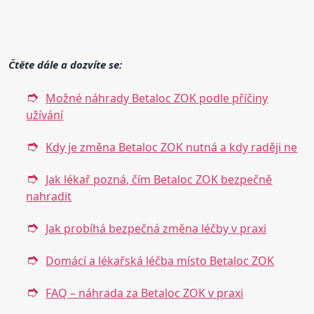
Čtěte dále a dozvíte se:
Možné náhrady Betaloc ZOK podle příčiny
užívání
Kdy je změna Betaloc ZOK nutná a kdy raději ne
Jak lékař pozná, čím Betaloc ZOK bezpečně
nahradit
Jak probíhá bezpečná změna léčby v praxi
Domácí a lékařská léčba místo Betaloc ZOK
FAQ – náhrada za Betaloc ZOK v praxi