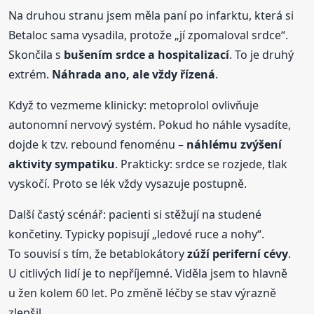
Na druhou stranu jsem měla paní po infarktu, která si
Betaloc sama vysadila, protože „jí zpomaloval srdce“.
Skončila s
bušením srdce a hospitalizací
. To je druhý
extrém.
Náhrada ano, ale vždy řízená
.
Když to vezmeme klinicky: metoprolol ovlivňuje
autonomní nervový systém. Pokud ho náhle vysadíte,
dojde k tzv. rebound fenoménu –
náhlému zvýšení
aktivity sympatiku
. Prakticky: srdce se rozjede, tlak
vyskočí. Proto se lék vždy vysazuje postupně.
Další častý scénář: pacienti si stěžují na studené
končetiny. Typicky popisují „ledové ruce a nohy“.
To souvisí s tím, že betablokátory
zúží periferní cévy
.
U citlivých lidí je to nepříjemné. Viděla jsem to hlavně
u žen kolem 60 let. Po změně léčby se stav výrazně
zlepšil.