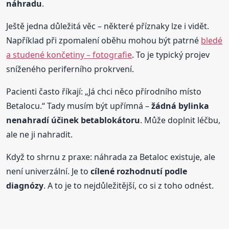
náhradu
.
Ještě jedna důležitá věc – některé příznaky lze i vidět.
Například při zpomalení oběhu mohou být patrné
bledé
a studené končetiny – fotografie
. To je typický projev
sníženého periferního prokrvení.
Pacienti často říkají: „Já chci něco přírodního místo
Betalocu.“ Tady musím být upřímná –
žádná bylinka
nenahradí účinek betablokátoru
. Může doplnit léčbu,
ale ne ji nahradit.
Když to shrnu z praxe: náhrada za Betaloc existuje, ale
není univerzální. Je to
cílené rozhodnutí podle
diagnózy
. A to je to nejdůležitější, co si z toho odnést.