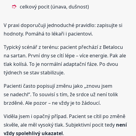
celkový pocit (únava, dušnost)
V praxi doporučuji jednoduché pravidlo: zapisujte si
hodnoty. Pomáhá to lékaři i pacientovi.
Typický scénář z terénu: pacient přechází z Betalocu
na sartan. První dny se cítí lépe – více energie. Pak ale
tlak kolísá. To je normální adaptační fáze. Po dvou
týdnech se stav stabilizuje.
Pacienti často popisují změnu jako „znovu jsem
se nadechl“. To souvisí s tím, že srdce už není tolik
brzděné. Ale pozor – ne vždy je to žádoucí.
Viděla jsem i opačný případ. Pacient se cítil po změně
skvěle, ale měl vysoký tlak. Subjektivní pocit tedy
není
vždy spolehlivý ukazatel
.