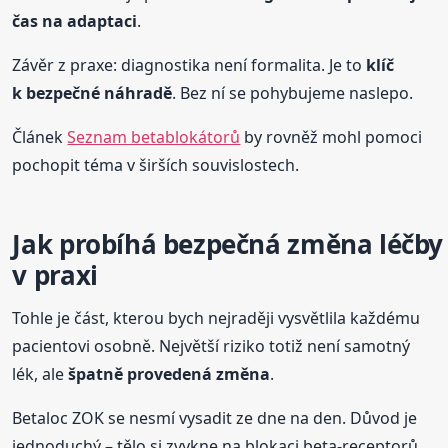
čas na adaptaci
.
Závěr z praxe: diagnostika není formalita. Je to
klíč
k bezpečné náhradě
. Bez ní se pohybujeme naslepo.
Článek
Seznam betablokátorů
by rovněž mohl pomoci
pochopit téma v širších souvislostech.
Jak probíhá bezpečná změna léčby
v praxi
Tohle je část, kterou bych nejraději vysvětlila každému
pacientovi osobně. Největší riziko totiž není samotný
lék, ale
špatně provedená změna
.
Betaloc ZOK se nesmí vysadit ze dne na den. Důvod je
jednoduchý – tělo si zvykne na blokaci beta-receptorů.