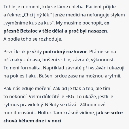
Tohle je moment, kdy se láme chleba. Pacient přijde
a řekne: „Chci jiný lék.“ Jenže medicína nefunguje stylem
„vyměníme kus za kus“. My musíme pochopit,
co
přesně Betaloc v těle dělal a proč byl nasazen
.
A podle toho se rozhoduje.
První krok je vždy
podrobný rozhovor
. Ptáme se na
příznaky – únava, bušení srdce, závratě, výkonnost.
To není formalita. Například závratě při vstávání ukazují
na pokles tlaku. Bušení srdce zase na možnou arytmii.
Pak následuje měření. Základ je tlak a tep, ale tím
to nekončí. Velmi důležité je EKG. To ukáže, jestli je
rytmus pravidelný. Někdy se dává i 24hodinové
monitorování – Holter. Tam krásně vidíme,
jak se srdce
chová během dne i v noci
.