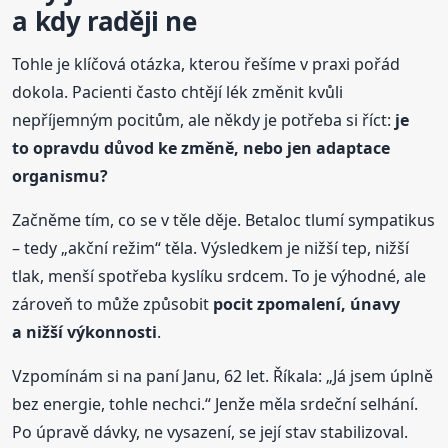
a kdy raději ne
Tohle je klíčová otázka, kterou řešíme v praxi pořád
dokola. Pacienti často chtějí lék změnit kvůli
nepříjemným pocitům, ale někdy je potřeba si říct:
je
to opravdu důvod ke změně, nebo jen adaptace
organismu?
Začněme tím, co se v těle děje. Betaloc tlumí sympatikus
– tedy „akční režim“ těla. Výsledkem je nižší tep, nižší
tlak, menší spotřeba kyslíku srdcem. To je výhodné, ale
zároveň to může způsobit
pocit zpomalení, únavy
a nižší výkonnosti
.
Vzpomínám si na paní Janu, 62 let. Říkala: „Já jsem úplně
bez energie, tohle nechci.“ Jenže měla srdeční selhání.
Po úpravě dávky, ne vysazení, se její stav stabilizoval.