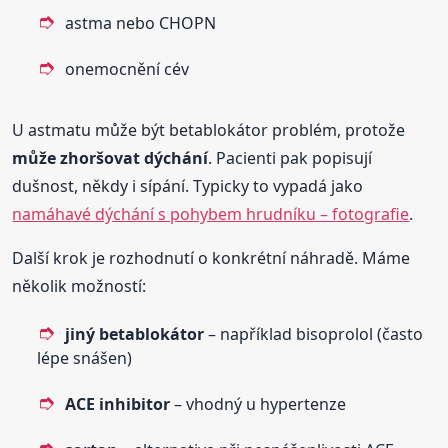
astma nebo CHOPN
onemocnění cév
U astmatu může být betablokátor problém, protože
může zhoršovat dýchání
. Pacienti pak popisují
dušnost, někdy i sípání. Typicky to vypadá jako
namáhavé dýchání s pohybem hrudníku – fotografie
.
Další krok je rozhodnutí o konkrétní náhradě. Máme
několik možností:
jiný betablokátor
– například bisoprolol (často
lépe snášen)
ACE inhibitor
– vhodný u hypertenze