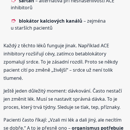
sartan
– alternativa při nesnášenlivosti ACE
inhibitorů
blokátor kalciových kanálů
– zejména
u starších pacientů
Každý z těchto léků funguje jinak. Například ACE
inhibitory rozšiřují cévy, zatímco betablokátory
zpomalují srdce. To je zásadní rozdíl. Proto se někdy
pacient cítí po změně „živější“ – srdce už není tolik
tlumené.
Ještě jeden důležitý moment: dávkování. Často nestačí
jen změnit lék. Musí se nastavit správná dávka. To je
proces, který trvá týdny. Sleduje se tlak, tep, příznaky.
Pacienti často říkají: „Vzali mi lék a dali jiný, ale necítím
se dobře.“ A to je přesně ono –
organismus potřebuje