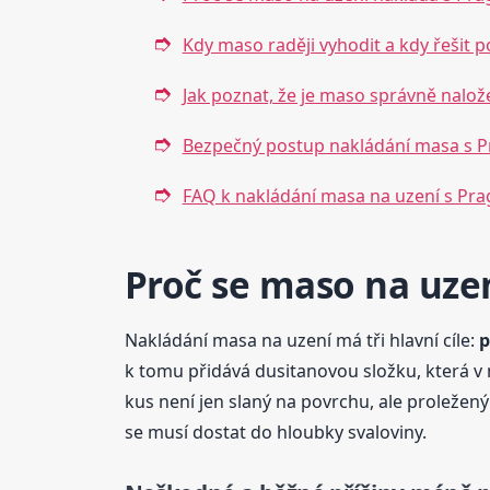
Kdy maso raději vyhodit a kdy řešit 
Jak poznat, že je maso správně nalož
Bezpečný postup nakládání masa s 
FAQ k nakládání masa na uzení s Pr
Proč se maso na uze
Nakládání masa na uzení má tři hlavní cíle:
p
k tomu přidává dusitanovou složku, která v
kus není jen slaný na povrchu, ale proležený 
se musí dostat do hloubky svaloviny.