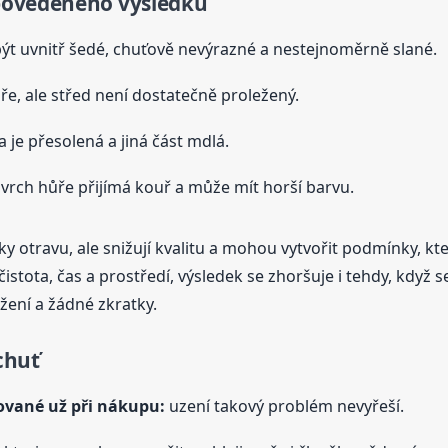
povedeného výsledku
t uvnitř šedé, chuťově nevýrazné a nestejnoměrně slané.
e, ale střed není dostatečně proležený.
 je přesolená a jiná část mdlá.
vrch hůře přijímá kouř a může mít horší barvu.
 otravu, ale snižují kvalitu a mohou vytvořit podmínky, k
čistota, čas a prostředí, výsledek se zhoršuje i tehdy, když
žení a žádné zkratky.
 chuť
ované už při nákupu:
uzení takový problém nevyřeší.