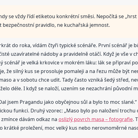
 se vždy řídí etiketou konkrétní směsi. Nepočítá se „hrst na 
ost bezpečnostní pravidlo, ne kuchařská jemnost.
krát do roka, vídám čtyři typické scénáře. První scénář je 
isté uzavíratelné nádoby a pravidelně otáčí. Když je vše v 
hý scénář je velká krkovice v mokrém láku: lák se připraví 
o je, že silný kus se prosoluje pomaleji a na řezu může být n
maso a v sobotu chce udit. Tady často vzniká šedý střed, ne
želo déle. I když se naloží, uzením se nezachrání původní m
: „Dal jsem Pragandu jako obyčejnou sůl a bylo to moc slané
kou funkci. Druhý vzorec: „Maso bylo po naložení trochu osl
vé zmínce dávám odkaz na
oslizlý povrch masa – fotografie
. 
le o krátké proležení, moc velký kus nebo nerovnoměrné naso