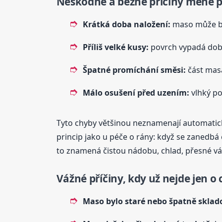
Neškodné a běžné příčiny méně 
Krátká doba naložení:
maso může bý
Příliš velké kusy:
povrch vypadá dobř
Špatné promíchání směsi:
část masa
Málo osušení před uzením:
vlhký po
Tyto chyby většinou neznamenají automaticky
princip jako u péče o rány: když se zanedbá 
to znamená čistou nádobu, chlad, přesné vá
Vážné příčiny, kdy už nejde jen o
Maso bylo staré nebo špatně sklad