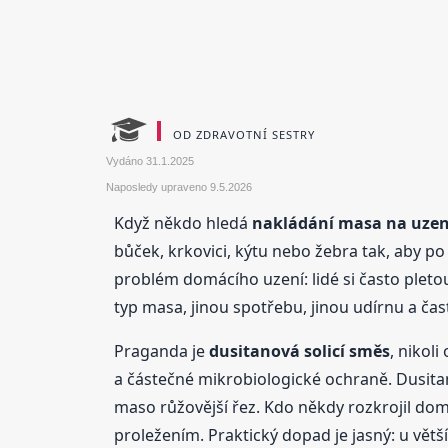
OD ZDRAVOTNÍ SESTRY
Vydáno
31.1.2025
Naposledy upraveno
9.5.2026
Když někdo hledá
nakládání masa na uzen
bůček, krkovici, kýtu nebo žebra tak, aby po
problém domácího uzení: lidé si často pletou 
typ masa, jinou spotřebu, jinou udírnu a ča
Praganda je
dusitanová solicí směs
, nikoli
a částečné mikrobiologické ochraně. Dusit
maso růžovější řez. Kdo někdy rozkrojil do
proležením. Praktický dopad je jasný: u vět