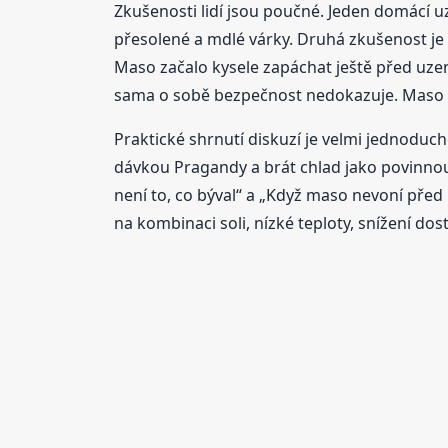
Zkušenosti lidí jsou poučné. Jeden domácí u
přesolené a mdlé várky. Druhá zkušenost je o
Maso začalo kysele zapáchat ještě před uzen
sama o sobě bezpečnost nedokazuje. Maso m
Praktické shrnutí diskuzí je velmi jednoduch
dávkou Pragandy a brát chlad jako povinnou s
není to, co býval“ a „Když maso nevoní pře
na kombinaci soli, nízké teploty, snížení d