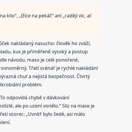
kilo“, „lžíce na pekáč“ ani „raději víc, ať
bůček nakládaný nasucho: člověk ho zváží,
chladu, kus je přiměřeně vysoký a postup
podle návodu, maso je celé ponořené,
erovnoměrný. Třetí scénář je rychlé nakládání
výrazná chuť a nejistá bezpečnost. Čtvrtý
ikrobiální problém.
.“ To odpovídá chybě v dávkování
izlé, ale po uzení vonělo.“ Sliz na mase je
Třetí vzorec: „Uvnitř bylo šedé, asi málo
lení.