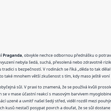
í Praganda
, obvykle nechce odbornou přednášku o potravin
 vyuzení nebyla šedá, suchá, přesolená nebo zdravotně rizik
tradici s bezpečností. V rodinách se říká „děda to tak dělal 
sto také mnohem větší zkušenost s tím, kdy maso ještě voní 
 obyčejná sůl. V praxi to znamená, že se používá kvůli prosole
an se v mase účastní reakcí s masovým barvivem myoglobin
mácí uzené a uvnitř našel šedý střed, viděl rozdíl mezi p
ších kusů nestačí posypat povrch a doufat, že se sůl dosta