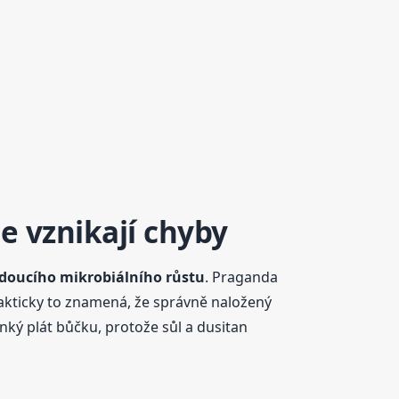
e vznikají chyby
žádoucího mikrobiálního růstu
. Praganda
akticky to znamená, že správně naložený
enký plát bůčku, protože sůl a dusitan