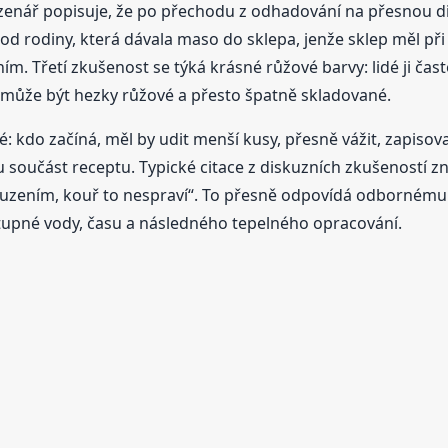
zenář popisuje, že po přechodu z odhadování na přesnou dig
d rodiny, která dávala maso do sklepa, jenže sklep měl při 
ím. Třetí zkušenost se týká krásné růžové barvy: lidé ji ča
ůže být hezky růžové a přesto špatně skladované.
é: kdo začíná, měl by udit menší kusy, přesně vážit, zapisov
oučást receptu. Typické citace z diskuzních zkušeností znějí
d uzením, kouř to nespraví“. To přesně odpovídá odbornému 
ostupné vody, času a následného tepelného opracování.