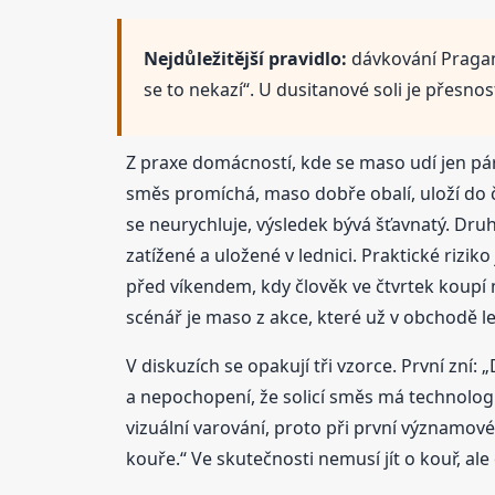
Nejdůležitější pravidlo:
dávkování Pragandy
se to nekazí“. U dusitanové soli je přesn
Z praxe domácností, kde se maso udí jen pár
směs promíchá, maso dobře obalí, uloží do č
se neurychluje, výsledek bývá šťavnatý. Dru
zatížené a uložené v lednici. Praktické rizik
před víkendem, kdy člověk ve čtvrtek koupí 
scénář je maso z akce, které už v obchodě le
V diskuzích se opakují tři vzorce. První zní
a nepochopení, že solicí směs má technologic
vizuální varování, proto při první významo
kouře.“ Ve skutečnosti nemusí jít o kouř, a