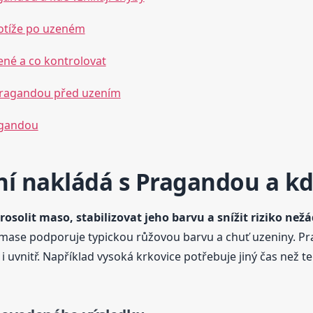
potíže po uzeném
ené a co kontrolovat
Pragandou před uzením
agandou
ní nakládá s Pragandou a kd
rosolit maso, stabilizovat jeho barvu a snížit riziko ne
 mase podporuje typickou růžovou barvu a chuť uzeniny. Pr
i uvnitř. Například vysoká krkovice potřebuje jiný čas než t