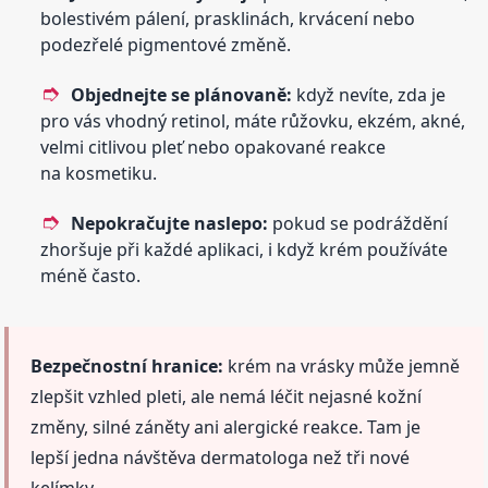
bolestivém pálení, prasklinách, krvácení nebo
podezřelé pigmentové změně.
Objednejte se plánovaně:
když nevíte, zda je
pro vás vhodný retinol, máte růžovku, ekzém, akné,
velmi citlivou pleť nebo opakované reakce
na kosmetiku.
Nepokračujte naslepo:
pokud se podráždění
zhoršuje při každé aplikaci, i když krém používáte
méně často.
Bezpečnostní hranice:
krém na vrásky může jemně
zlepšit vzhled pleti, ale nemá léčit nejasné kožní
změny, silné záněty ani alergické reakce. Tam je
lepší jedna návštěva dermatologa než tři nové
kelímky.