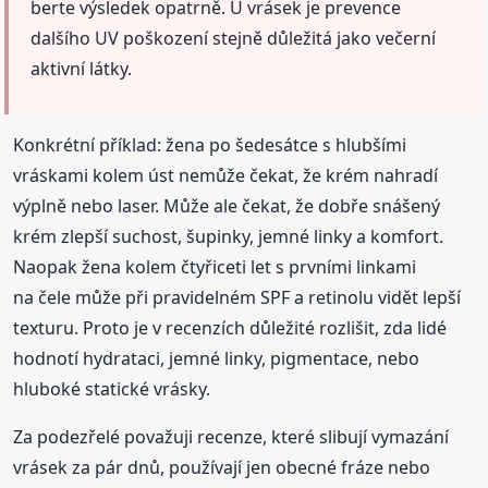
berte výsledek opatrně. U vrásek je prevence
dalšího UV poškození stejně důležitá jako večerní
aktivní látky.
Konkrétní příklad: žena po šedesátce s hlubšími
vráskami kolem úst nemůže čekat, že krém nahradí
výplně nebo laser. Může ale čekat, že dobře snášený
krém zlepší suchost, šupinky, jemné linky a komfort.
Naopak žena kolem čtyřiceti let s prvními linkami
na čele může při pravidelném SPF a retinolu vidět lepší
texturu. Proto je v recenzích důležité rozlišit, zda lidé
hodnotí hydrataci, jemné linky, pigmentace, nebo
hluboké statické vrásky.
Za podezřelé považuji recenze, které slibují vymazání
vrásek za pár dnů, používají jen obecné fráze nebo