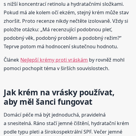
s nižší koncentrací retinolu a hydratačními složkami.
Pokud má ale kolem očí ekzém, stejný krém může stav
zhoršit. Proto recenze nikdy nečtěte izolovaně. Vždy si
položte otázku: „Má recenzující podobnou pleť,
podobný věk, podobný problém a podobný režim?“
Teprve potom má hodnocení skutečnou hodnotu.
Článek
Nejlepší krémy proti vráskám
by rovněž mohl
pomoci pochopit téma v širších souvislostech.
Jak krém na vrásky používat,
aby měl šanci fungovat
Domácí péče má být jednoduchá, pravidelná
a snesitelná. Ráno stačí jemné čištění, hydratační krém
podle typu pleti a širokospektrální SPF. Večer jemné