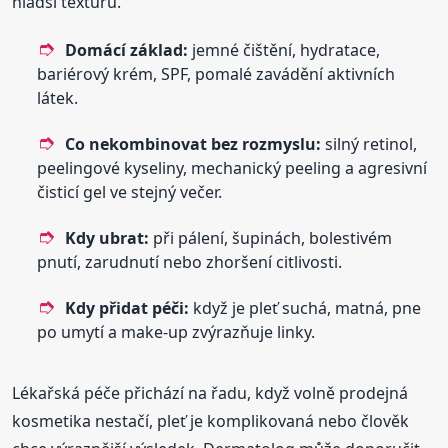
hladší texturu.
Domácí základ:
jemné čištění, hydratace,
bariérový krém, SPF, pomalé zavádění aktivních
látek.
Co nekombinovat bez rozmyslu:
silný retinol,
peelingové kyseliny, mechanický peeling a agresivní
čisticí gel ve stejný večer.
Kdy ubrat:
při pálení, šupinách, bolestivém
pnutí, zarudnutí nebo zhoršení citlivosti.
Kdy přidat péči:
když je pleť suchá, matná, pne
po umytí a make-up zvýrazňuje linky.
Lékařská péče přichází na řadu, když volně prodejná
kosmetika nestačí, pleť je komplikovaná nebo člověk