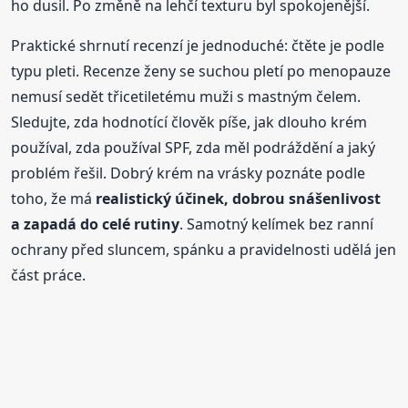
ho dusil. Po změně na lehčí texturu byl spokojenější.
Praktické shrnutí recenzí je jednoduché: čtěte je podle
typu pleti. Recenze ženy se suchou pletí po menopauze
nemusí sedět třicetiletému muži s mastným čelem.
Sledujte, zda hodnotící člověk píše, jak dlouho krém
používal, zda používal SPF, zda měl podráždění a jaký
problém řešil. Dobrý krém na vrásky poznáte podle
toho, že má
realistický účinek, dobrou snášenlivost
a zapadá do celé rutiny
. Samotný kelímek bez ranní
ochrany před sluncem, spánku a pravidelnosti udělá jen
část práce.