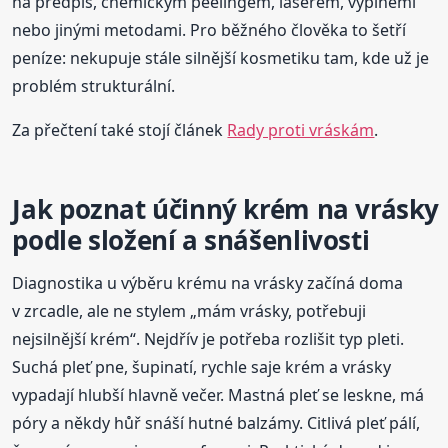
na předpis, chemickým peelingem, laserem, výplněmi
nebo jinými metodami. Pro běžného člověka to šetří
peníze: nekupuje stále silnější kosmetiku tam, kde už je
problém strukturální.
Za přečtení také stojí článek
Rady proti vráskám
.
Jak poznat účinný krém na vrásky
podle složení a snášenlivosti
Diagnostika u výběru krému na vrásky začíná doma
v zrcadle, ale ne stylem „mám vrásky, potřebuji
nejsilnější krém“. Nejdřív je potřeba rozlišit typ pleti.
Suchá pleť pne, šupinatí, rychle saje krém a vrásky
vypadají hlubší hlavně večer. Mastná pleť se leskne, má
póry a někdy hůř snáší hutné balzámy. Citlivá pleť pálí,