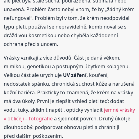
ale pleť byla stále suchá, podrážděná, šupinatá nebo
unavená. Problém často nebyl v tom, že by „žádný krém
nefungoval“. Problém byl v tom, že krém neodpovídal
typu pleti, používal se nepravidelně, kombinoval se s
dráždivou kosmetikou nebo chyběla každodenní
ochrana před sluncem.
Vrásky vznikají z více důvodů. Část je daná věkem,
mimikou, genetikou a postupným úbytkem kolagenu.
Velkou část ale urychluje
UV záření
, kouření,
nedostatek spánku, chronická suchost kůže a narušená
kožní bariéra. Prakticky to znamená, že krém na vrásky
má dva úkoly. První je zlepšit vzhled pleti teď: dodat
vodu, tuky, zklidnit napětí, opticky vyhladit
jemné vrásky
v obličeji – fotografie
a sjednotit povrch. Druhý úkol je
dlouhodobý: podporovat obnovu pleti a chránit ji
před dalším poškozením.