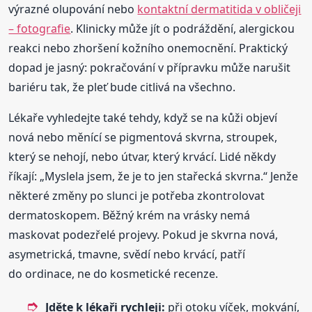
výrazné olupování nebo
kontaktní dermatitida v obličeji
– fotografie
. Klinicky může jít o podráždění, alergickou
reakci nebo zhoršení kožního onemocnění. Praktický
dopad je jasný: pokračování v přípravku může narušit
bariéru tak, že pleť bude citlivá na všechno.
Lékaře vyhledejte také tehdy, když se na kůži objeví
nová nebo měnící se pigmentová skvrna, stroupek,
který se nehojí, nebo útvar, který krvácí. Lidé někdy
říkají: „Myslela jsem, že je to jen stařecká skvrna.“ Jenže
některé změny po slunci je potřeba zkontrolovat
dermatoskopem. Běžný krém na vrásky nemá
maskovat podezřelé projevy. Pokud je skvrna nová,
asymetrická, tmavne, svědí nebo krvácí, patří
do ordinace, ne do kosmetické recenze.
Jděte k lékaři rychleji:
při otoku víček, mokvání,