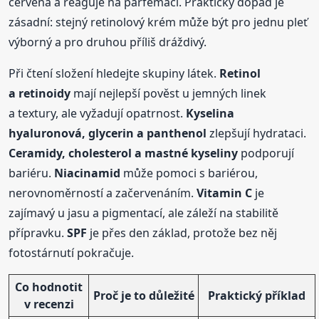
červená a reaguje na parfemaci. Praktický dopad je
zásadní: stejný retinolový krém může být pro jednu pleť
výborný a pro druhou příliš dráždivý.
Při čtení složení hledejte skupiny látek.
Retinol
a retinoidy
mají nejlepší pověst u jemných linek
a textury, ale vyžadují opatrnost.
Kyselina
hyaluronová, glycerin a panthenol
zlepšují hydrataci.
Ceramidy, cholesterol a mastné kyseliny
podporují
bariéru.
Niacinamid
může pomoci s bariérou,
nerovnoměrností a začervenáním.
Vitamin C
je
zajímavý u jasu a pigmentací, ale záleží na stabilitě
přípravku.
SPF
je přes den základ, protože bez něj
fotostárnutí pokračuje.
Co hodnotit
Proč je to důležité
Praktický příklad
v recenzi