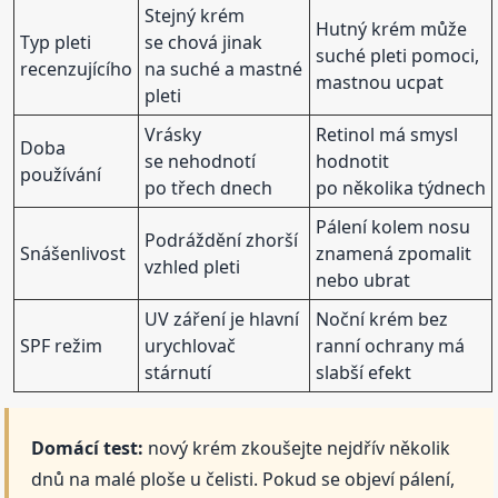
Stejný krém
Hutný krém může
Typ pleti
se chová jinak
suché pleti pomoci,
recenzujícího
na suché a mastné
mastnou ucpat
pleti
Vrásky
Retinol má smysl
Doba
se nehodnotí
hodnotit
používání
po třech dnech
po několika týdnech
Pálení kolem nosu
Podráždění zhorší
Snášenlivost
znamená zpomalit
vzhled pleti
nebo ubrat
UV záření je hlavní
Noční krém bez
SPF režim
urychlovač
ranní ochrany má
stárnutí
slabší efekt
Domácí test:
nový krém zkoušejte nejdřív několik
dnů na malé ploše u čelisti. Pokud se objeví pálení,