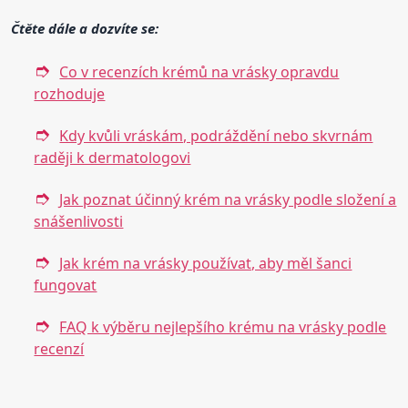
Čtěte dále a dozvíte se:
Co v recenzích krémů na vrásky opravdu
rozhoduje
Kdy kvůli vráskám, podráždění nebo skvrnám
raději k dermatologovi
Jak poznat účinný krém na vrásky podle složení a
snášenlivosti
Jak krém na vrásky používat, aby měl šanci
fungovat
FAQ k výběru nejlepšího krému na vrásky podle
recenzí