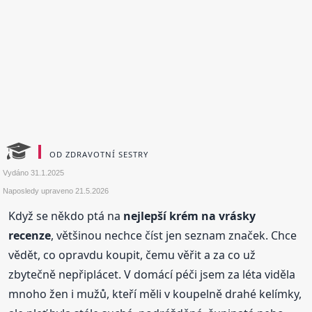
OD ZDRAVOTNÍ SESTRY
Vydáno
31.1.2025
Naposledy upraveno
21.5.2026
Když se někdo ptá na
nejlepší krém na vrásky
recenze
, většinou nechce číst jen seznam značek. Chce
vědět, co opravdu koupit, čemu věřit a za co už
zbytečně nepřiplácet. V domácí péči jsem za léta viděla
mnoho žen i mužů, kteří měli v koupelně drahé kelímky,