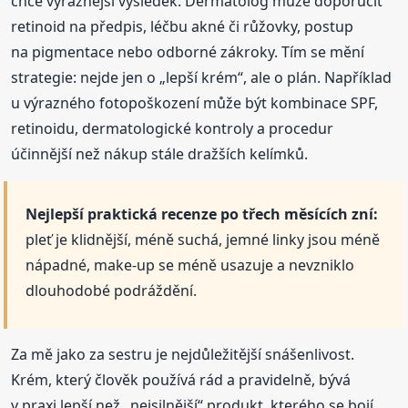
chce výraznější výsledek. Dermatolog může doporučit
retinoid na předpis, léčbu akné či růžovky, postup
na pigmentace nebo odborné zákroky. Tím se mění
strategie: nejde jen o „lepší krém“, ale o plán. Například
u výrazného fotopoškození může být kombinace SPF,
retinoidu, dermatologické kontroly a procedur
účinnější než nákup stále dražších kelímků.
Nejlepší praktická recenze po třech měsících zní:
pleť je klidnější, méně suchá, jemné linky jsou méně
nápadné, make-up se méně usazuje a nevzniklo
dlouhodobé podráždění.
Za mě jako za sestru je nejdůležitější snášenlivost.
Krém, který člověk používá rád a pravidelně, bývá
v praxi lepší než „nejsilnější“ produkt, kterého se bojí.