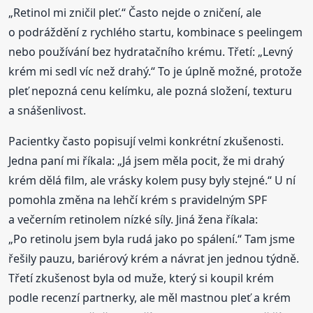
„Retinol mi zničil pleť.“ Často nejde o zničení, ale
o podráždění z rychlého startu, kombinace s peelingem
nebo používání bez hydratačního krému. Třetí: „Levný
krém mi sedl víc než drahý.“ To je úplně možné, protože
pleť nepozná cenu kelímku, ale pozná složení, texturu
a snášenlivost.
Pacientky často popisují velmi konkrétní zkušenosti.
Jedna paní mi říkala: „Já jsem měla pocit, že mi drahý
krém dělá film, ale vrásky kolem pusy byly stejné.“ U ní
pomohla změna na lehčí krém s pravidelným SPF
a večerním retinolem nízké síly. Jiná žena říkala:
„Po retinolu jsem byla rudá jako po spálení.“ Tam jsme
řešily pauzu, bariérový krém a návrat jen jednou týdně.
Třetí zkušenost byla od muže, který si koupil krém
podle recenzí partnerky, ale měl mastnou pleť a krém