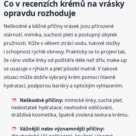
Co v recenzích krémů na vrásky
opravdu rozhoduje
Neškodné a běžné příčiny vrásek jsou přirozené
stárnutí, mimika, suchost pleti a postupný úbytek
pružnosti. Kůže s věkem ztrácí vodu, tukové složky
i schopnost rychlé obnovy. Prakticky se to projeví tak,
že ráno vidíte linky od polštáře déle než dřív, make-up
se usazuje v rýhách a pleť působí matně. V takové
situaci může dobře vybraný krém pomoci hlavně
hydratací, podporou bariéry a optickým vyhlazením.
Neškodné příčiny:
mimické linky, suchá pleť,
nedostatek hydratace, nevhodné odličování,
dráždivá kosmetika, špatně zvolená textura krému.
Vážnější nebo významnější příčiny:
dlouhodobé UV poškození, kouření, výrazné