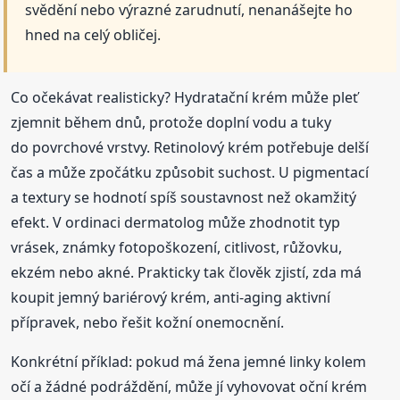
svědění nebo výrazné zarudnutí, nenanášejte ho
hned na celý obličej.
Co očekávat realisticky? Hydratační krém může pleť
zjemnit během dnů, protože doplní vodu a tuky
do povrchové vrstvy. Retinolový krém potřebuje delší
čas a může zpočátku způsobit suchost. U pigmentací
a textury se hodnotí spíš soustavnost než okamžitý
efekt. V ordinaci dermatolog může zhodnotit typ
vrásek, známky fotopoškození, citlivost, růžovku,
ekzém nebo akné. Prakticky tak člověk zjistí, zda má
koupit jemný bariérový krém, anti-aging aktivní
přípravek, nebo řešit kožní onemocnění.
Konkrétní příklad: pokud má žena jemné linky kolem
očí a žádné podráždění, může jí vyhovovat oční krém