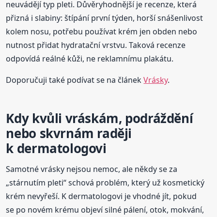
neuvádějí typ pleti. Důvěryhodnější je recenze, která
přizná i slabiny: štípání první týden, horší snášenlivost
kolem nosu, potřebu používat krém jen obden nebo
nutnost přidat hydratační vrstvu. Taková recenze
odpovídá reálné kůži, ne reklamnímu plakátu.
Doporučuji také podívat se na článek
Vrásky
.
Kdy kvůli vráskám, podráždění
nebo skvrnám raději
k dermatologovi
Samotné vrásky nejsou nemoc, ale někdy se za
„stárnutím pleti“ schová problém, který už kosmetický
krém nevyřeší. K dermatologovi je vhodné jít, pokud
se po novém krému objeví silné pálení, otok, mokvání,