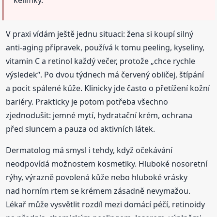
V praxi vídám ještě jednu situaci: žena si koupí silný
anti-aging přípravek, používá k tomu peeling, kyseliny,
vitamin C a retinol každý večer, protože „chce rychle
výsledek“. Po dvou týdnech má červený obličej, štípání
a pocit spálené kůže. Klinicky jde často o přetížení kožní
bariéry. Prakticky je potom potřeba všechno
zjednodušit: jemné mytí, hydratační krém, ochrana
před sluncem a pauza od aktivních látek.
Dermatolog má smysl i tehdy, když očekávání
neodpovídá možnostem kosmetiky. Hluboké nosoretní
rýhy, výrazně povolená kůže nebo hluboké vrásky
nad horním rtem se krémem zásadně nevymažou.
Lékař může vysvětlit rozdíl mezi domácí péčí, retinoidy