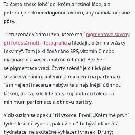
Ta často snese lehčí gel-krém a retinol lépe, ale
potřebuje nekomedogenní texturu, aby neměla ucpané
póry.
Třetí scénář vídám u žen, které mají
pigmentové skvrny
při fotostárnutí – fotografie
a hledají „krém na vrásky
i skvrny“. Tam je klíčové ráno SPF, vitamin C nebo
niacinamid a večer opatrně retinoid. Bez SPF
se pigmentace vrací. Čtvrtý scénář je citlivá pleť
se začervenáním, pálením a reakcemi na parfemaci.
Tam nejlepší recenze nebývá ta s nejsilnější účinnou
látkou, ale ta, kde lidé potvrzují dobrou toleranci,
minimum parfemace a obnovu bariéry.
V diskuzích se opakují tři vzorce. První: „Krém mě první
týden krásně vypnul, pak už nic.“ To bývá okamžitá
hydratace, ne skutečné vyhlazení vrásek. Druhý: