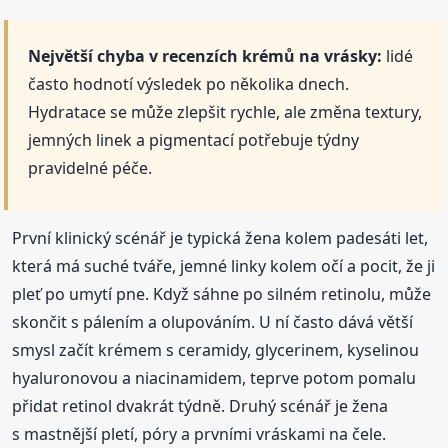
Největší chyba v recenzích krémů na vrásky:
lidé
často hodnotí výsledek po několika dnech.
Hydratace se může zlepšit rychle, ale změna textury,
jemných linek a pigmentací potřebuje týdny
pravidelné péče.
První klinický scénář je typická žena kolem padesáti let,
která má suché tváře, jemné linky kolem očí a pocit, že ji
pleť po umytí pne. Když sáhne po silném retinolu, může
skončit s pálením a olupováním. U ní často dává větší
smysl začít krémem s ceramidy, glycerinem, kyselinou
hyaluronovou a niacinamidem, teprve potom pomalu
přidat retinol dvakrát týdně. Druhý scénář je žena
s mastnější pletí, póry a prvními vráskami na čele.