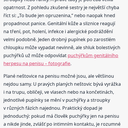
opatrnost. Z pohledu zkušené sestry je největší chyba
říct si: „To bude jen opruzenina,“ nebo naopak hned
propadnout panice. Genitální kůže a sliznice reagují
na tření, pot, holení, infekce i alergické podráždění
velmi podobně. Jeden drobný pupínek po zarostlém
chloupku může vypadat nevinně, ale shluk bolestivých
puchýřků už může odpovídat
puchýřkům genitálního
herpesu na penisu – fotografie
.
Plané neštovice na penisu možné jsou, ale většinou
nejdou samy. U pravých planých neštovic bývá vyrážka
i na trupu, obličeji, ve vlasech nebo na končetinách,
jednotlivé pupínky se mění v puchýřky a stroupky
v různých fázích najednou. Praktický dopad je
jednoduchý: pokud má člověk puchýřky jen na penisu
a nikde jinde, zvlášť po intimním kontaktu, je rozumné