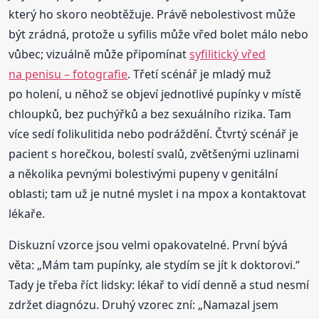
který ho skoro neobtěžuje. Právě nebolestivost může
být zrádná, protože u syfilis může vřed bolet málo nebo
vůbec; vizuálně může připomínat
syfilitický vřed
na penisu – fotografie
. Třetí scénář je mladý muž
po holení, u něhož se objeví jednotlivé pupínky v místě
chloupků, bez puchýřků a bez sexuálního rizika. Tam
více sedí folikulitida nebo podráždění. Čtvrtý scénář je
pacient s horečkou, bolestí svalů, zvětšenými uzlinami
a několika pevnými bolestivými pupeny v genitální
oblasti; tam už je nutné myslet i na mpox a kontaktovat
lékaře.
Diskuzní vzorce jsou velmi opakovatelné. První bývá
věta: „Mám tam pupínky, ale stydím se jít k doktorovi.“
Tady je třeba říct lidsky: lékař to vidí denně a stud nesmí
zdržet diagnózu. Druhý vzorec zní: „Namazal jsem