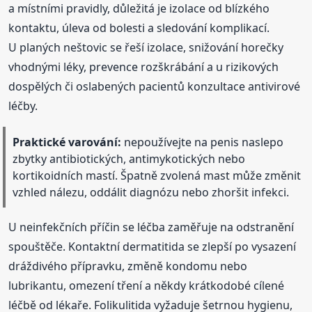
a místními pravidly, důležitá je izolace od blízkého
kontaktu, úleva od bolesti a sledování komplikací.
U planých neštovic se řeší izolace, snižování horečky
vhodnými léky, prevence rozškrábání a u rizikových
dospělých či oslabených pacientů konzultace antivirové
léčby.
Praktické varování:
nepoužívejte na penis naslepo
zbytky antibiotických, antimykotických nebo
kortikoidních mastí. Špatně zvolená mast může změnit
vzhled nálezu, oddálit diagnózu nebo zhoršit infekci.
U neinfekčních příčin se léčba zaměřuje na odstranění
spouštěče. Kontaktní dermatitida se zlepší po vysazení
dráždivého přípravku, změně kondomu nebo
lubrikantu, omezení tření a někdy krátkodobé cílené
léčbě od lékaře. Folikulitida vyžaduje šetrnou hygienu,