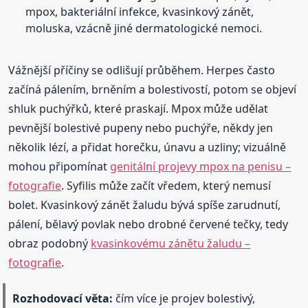
mpox, bakteriální infekce, kvasinkový zánět,
moluska, vzácně jiné dermatologické nemoci.
Vážnější příčiny se odlišují průběhem. Herpes často
začíná pálením, brněním a bolestivostí, potom se objeví
shluk puchýřků, které praskají. Mpox může udělat
pevnější bolestivé pupeny nebo puchýře, někdy jen
několik lézí, a přidat horečku, únavu a uzliny; vizuálně
mohou připomínat
genitální projevy mpox na penisu –
fotografie
. Syfilis může začít vředem, který nemusí
bolet. Kvasinkový zánět žaludu bývá spíše zarudnutí,
pálení, bělavý povlak nebo drobné červené tečky, tedy
obraz podobný
kvasinkovému zánětu žaludu –
fotografie
.
Rozhodovací věta:
čím více je projev bolestivý,