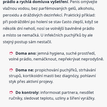
prádlo a rychlá domluva vyšetření
. Penis omývejte
vlažnou vodou, bez parfémovaných gelů, alkoholu,
peroxidu a dráždivých dezinfekcí. Praktický příklad:
při podráždění po holení se stav často zlepší, když se
několik dní neholí, nosí se volnější bavlněné prádlo
a místo se nemačká. U infekčních puchýřků by ale
stejný postup sám nestačil.
Doma ano:
jemná hygiena, suché prostředí,
volné prádlo, nemáčknout, nepřekrývat neprodyšně.
Doma ne:
propichování puchýřků, strhávání
strupů, kortikoidní masti bez diagnózy, pohlavní
styk přes aktivní projevy.
Do kontroly:
informovat partnera, nesdílet
ručníky, sledovat teplotu, uzliny a šíření vyrážky.