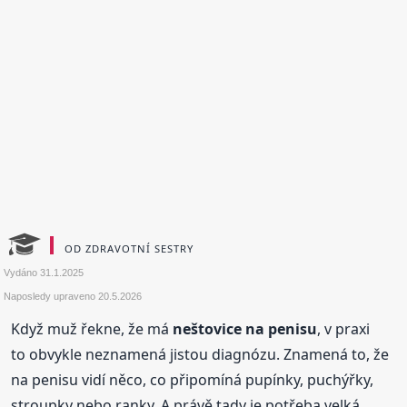
OD ZDRAVOTNÍ SESTRY
Vydáno
31.1.2025
Naposledy upraveno
20.5.2026
Když muž řekne, že má
neštovice na penisu
, v praxi
to obvykle neznamená jistou diagnózu. Znamená to, že
na penisu vidí něco, co připomíná pupínky, puchýřky,
stroupky nebo ranky. A právě tady je potřeba velká