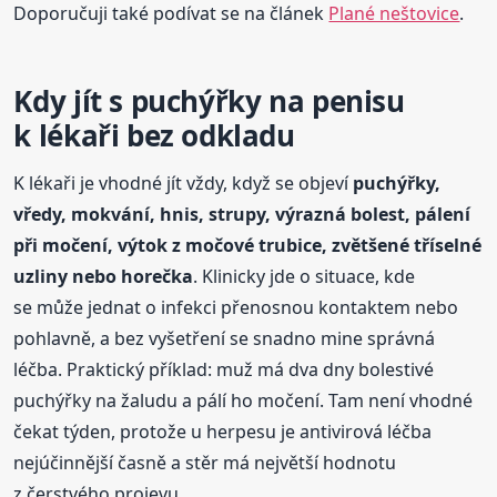
Doporučuji také podívat se na článek
Plané neštovice
.
Kdy jít s puchýřky na penisu
k lékaři bez odkladu
K lékaři je vhodné jít vždy, když se objeví
puchýřky,
vředy, mokvání, hnis, strupy, výrazná bolest, pálení
při močení, výtok z močové trubice, zvětšené tříselné
uzliny nebo horečka
. Klinicky jde o situace, kde
se může jednat o infekci přenosnou kontaktem nebo
pohlavně, a bez vyšetření se snadno mine správná
léčba. Praktický příklad: muž má dva dny bolestivé
puchýřky na žaludu a pálí ho močení. Tam není vhodné
čekat týden, protože u herpesu je antivirová léčba
nejúčinnější časně a stěr má největší hodnotu
z čerstvého projevu.