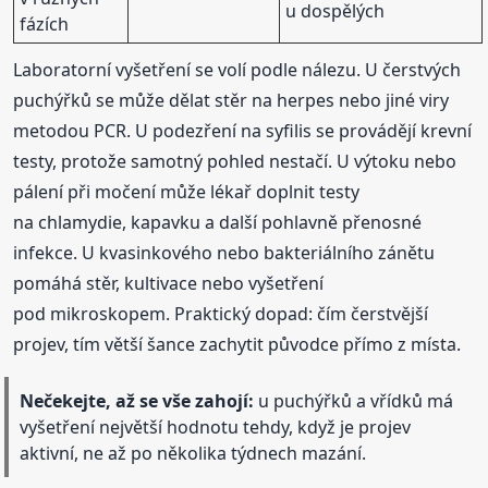
u dospělých
fázích
Laboratorní vyšetření se volí podle nálezu. U čerstvých
puchýřků se může dělat stěr na herpes nebo jiné viry
metodou PCR. U podezření na syfilis se provádějí krevní
testy, protože samotný pohled nestačí. U výtoku nebo
pálení při močení může lékař doplnit testy
na chlamydie, kapavku a další pohlavně přenosné
infekce. U kvasinkového nebo bakteriálního zánětu
pomáhá stěr, kultivace nebo vyšetření
pod mikroskopem. Praktický dopad: čím čerstvější
projev, tím větší šance zachytit původce přímo z místa.
Nečekejte, až se vše zahojí:
u puchýřků a vřídků má
vyšetření největší hodnotu tehdy, když je projev
aktivní, ne až po několika týdnech mazání.