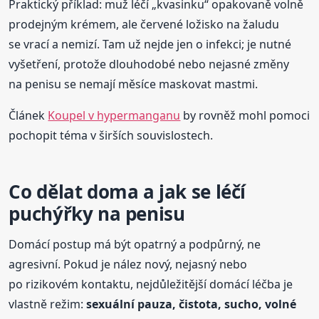
Praktický příklad: muž léčí „kvasinku“ opakovaně volně
prodejným krémem, ale červené ložisko na žaludu
se vrací a nemizí. Tam už nejde jen o infekci; je nutné
vyšetření, protože dlouhodobé nebo nejasné změny
na penisu se nemají měsíce maskovat mastmi.
Článek
Koupel v hypermanganu
by rovněž mohl pomoci
pochopit téma v širších souvislostech.
Co dělat doma a jak se léčí
puchýřky na penisu
Domácí postup má být opatrný a podpůrný, ne
agresivní. Pokud je nález nový, nejasný nebo
po rizikovém kontaktu, nejdůležitější domácí léčba je
vlastně režim:
sexuální pauza, čistota, sucho, volné