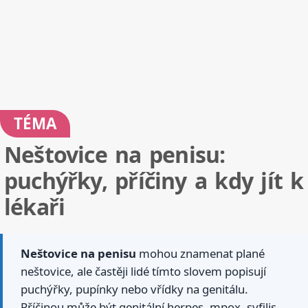
TÉMA
Neštovice na penisu:
puchýřky, příčiny a kdy jít k
lékaři
Neštovice na penisu
mohou znamenat plané
neštovice, ale častěji lidé tímto slovem popisují
puchýřky, pupínky nebo vřídky na genitálu.
Příčinou může být genitální herpes, mpox, syfilis,