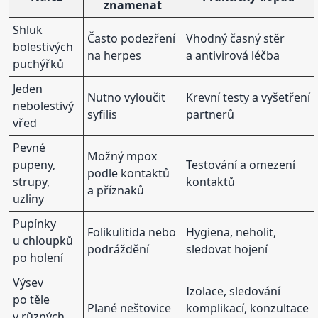
znamenat
Shluk
Často podezření
Vhodný časný stěr
bolestivých
na herpes
a antivirová léčba
puchýřků
Jeden
Nutno vyloučit
Krevní testy a vyšetření
nebolestivý
syfilis
partnerů
vřed
Pevné
Možný mpox
pupeny,
Testování a omezení
podle kontaktů
strupy,
kontaktů
a příznaků
uzliny
Pupínky
Folikulitida nebo
Hygiena, neholit,
u chloupků
podráždění
sledovat hojení
po holení
Výsev
Izolace, sledování
po těle
Plané neštovice
komplikací, konzultace
v různých