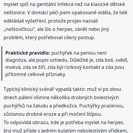
myslet spíš na genitální infekce než na klasické dětské
neštovice. V domácí péči jsem opakovaně viděla, že lidé
odkládali vyšetření, protože projev nazvali
„neštovičkou“, ale šlo o herpes, zánět nebo jiný
problém, který potřeboval cílený postup.
Praktické pravidlo:
puchýřek na penisu není
diagnóza, ale popis vzhledu. Důležité je, zda bolí, svědí,
mokvá, zda se šíří, zda byl rizikový kontakt a zda jsou
přítomné celkové příznaky.
Typický klinický scénář vypadá takto: muž si po dvou
dnech pálení všimne několika drobných bolestivých
puchýřků na žaludu a předkožce. Puchýřky prasknou,
zůstanou drobné eroze a při močení štípou.
To odpovídá obrazu, kde je potřeba myslet na herpes.
Jiný muž přijde s jedním kulatým nebolestivým vřídkem,