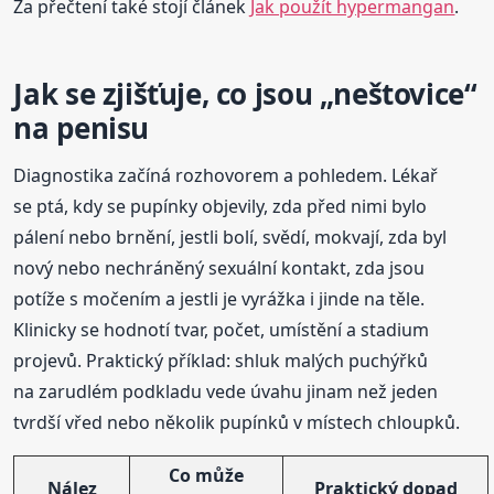
Za přečtení také stojí článek
Jak použít hypermangan
.
Jak se zjišťuje, co jsou „neštovice“
na penisu
Diagnostika začíná rozhovorem a pohledem. Lékař
se ptá, kdy se pupínky objevily, zda před nimi bylo
pálení nebo brnění, jestli bolí, svědí, mokvají, zda byl
nový nebo nechráněný sexuální kontakt, zda jsou
potíže s močením a jestli je vyrážka i jinde na těle.
Klinicky se hodnotí tvar, počet, umístění a stadium
projevů. Praktický příklad: shluk malých puchýřků
na zarudlém podkladu vede úvahu jinam než jeden
tvrdší vřed nebo několik pupínků v místech chloupků.
Co může
Nález
Praktický dopad