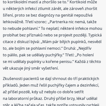
to kortikoidní mastí a zhoršilo se to.“ Kortikoid může
u některých infekcí ztlumit zánět, ale zároveň zhoršit
šíření, proto se bez diagnózy na genitál nepoužívá
lehkovážně. Třetí vzorec: „Partnerka nic nemá, takže
to nebude pohlavní.“ To neplatí; některé infekce mohou
probíhat bez příznaků nebo se projevit později. Typická
citace z diskuzí bývá: „Mám pár bílých pupínků, nesvědí
to, ale bojím se pohlavní nemoci.“ Druhá: „Nejdřív
to pálilo, pak se udělaly puchýřky.“ Třetí: „Po holení
se mi udělaly pupínky u kořene penisu.“ Každá z těchto
vět ukazuje jiný směr vyšetření.
Zkušenosti pacientů se dají shrnout do tří praktických
příkladů. Jeden muž řešil puchýřky čajem a dezinfekcí,
až přišel pozdě, kdy už nebylo co dobře setřít
na laboratorní průkaz. Druhý přišel brzy, lékař udělal
stěr a léčba začala včas, takže potíže ustoupily rychleji.