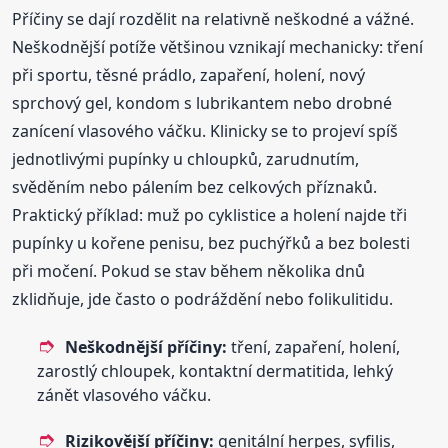
Příčiny se dají rozdělit na relativně neškodné a vážné.
Neškodnější potíže většinou vznikají mechanicky: tření
při sportu, těsné prádlo, zapaření, holení, nový
sprchový gel, kondom s lubrikantem nebo drobné
zanícení vlasového váčku. Klinicky se to projeví spíš
jednotlivými pupínky u chloupků, zarudnutím,
svěděním nebo pálením bez celkových příznaků.
Praktický příklad: muž po cyklistice a holení najde tři
pupínky u kořene penisu, bez puchýřků a bez bolesti
při močení. Pokud se stav během několika dnů
zklidňuje, jde často o podráždění nebo folikulitidu.
Neškodnější příčiny:
tření, zapaření, holení,
zarostlý chloupek, kontaktní dermatitida, lehký
zánět vlasového váčku.
Rizikovější příčiny:
genitální herpes, syfilis,