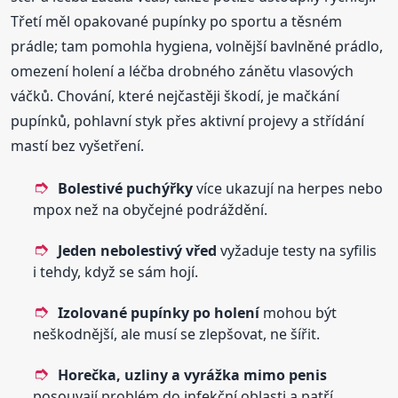
Třetí měl opakované pupínky po sportu a těsném
prádle; tam pomohla hygiena, volnější bavlněné prádlo,
omezení holení a léčba drobného zánětu vlasových
váčků. Chování, které nejčastěji škodí, je mačkání
pupínků, pohlavní styk přes aktivní projevy a střídání
mastí bez vyšetření.
Bolestivé puchýřky
více ukazují na herpes nebo
mpox než na obyčejné podráždění.
Jeden nebolestivý vřed
vyžaduje testy na syfilis
i tehdy, když se sám hojí.
Izolované pupínky po holení
mohou být
neškodnější, ale musí se zlepšovat, ne šířit.
Horečka, uzliny a vyrážka mimo penis
posouvají problém do infekční oblasti a patří