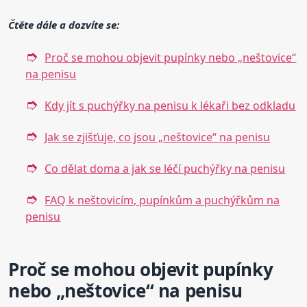
Čtěte dále a dozvíte se:
Proč se mohou objevit pupínky nebo „neštovice“
na penisu
Kdy jít s puchýřky na penisu k lékaři bez odkladu
Jak se zjišťuje, co jsou „neštovice“ na penisu
Co dělat doma a jak se léčí puchýřky na penisu
FAQ k neštovicím, pupínkům a puchýřkům na
penisu
Proč se mohou objevit pupínky
nebo „neštovice“ na penisu