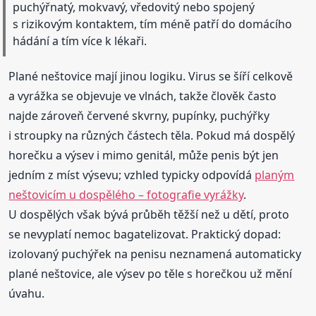
puchýřnatý, mokvavý, vředovitý nebo spojený
s rizikovým kontaktem, tím méně patří do domácího
hádání a tím více k lékaři.
Plané neštovice mají jinou logiku. Virus se šíří celkově
a vyrážka se objevuje ve vlnách, takže člověk často
najde zároveň červené skvrny, pupínky, puchýřky
i stroupky na různých částech těla. Pokud má dospělý
horečku a výsev i mimo genitál, může penis být jen
jedním z míst výsevu; vzhled typicky odpovídá
planým
neštovicím u dospělého – fotografie vyrážky
.
U dospělých však bývá průběh těžší než u dětí, proto
se nevyplatí nemoc bagatelizovat. Praktický dopad:
izolovaný puchýřek na penisu neznamená automaticky
plané neštovice, ale výsev po těle s horečkou už mění
úvahu.