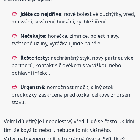
Jděte co nejdříve:
nové bolestivé puchýřky, vřed,
mokvání, krvácení, hnisání, rychlé šíření.
Nečekejte:
horečka, zimnice, bolest hlavy,
zvětšené uzliny, vyrážka i jinde na těle.
Řešte testy:
nechráněný styk, nový partner, více
partnerů, kontakt s člověkem s vyrážkou nebo
pohlavní infekcí.
Urgentně:
nemožnost močit, silný otok
předkožky, zaškrcená předkožka, celkové zhoršení
stavu.
Velmi důležitý je i nebolestivý vřed. Lidé se často uklidní
tím, že když to nebolí, nebude to nic vážného.
V dermatovenerologii je to zrádná úvaha. Syfilitický