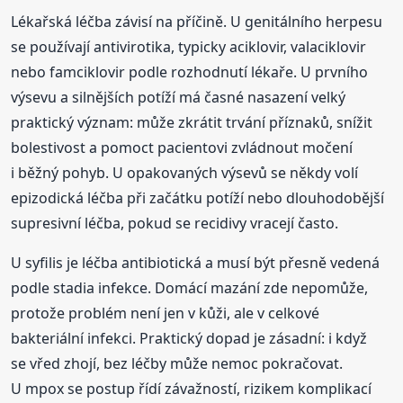
Lékařská léčba závisí na příčině. U genitálního herpesu
se používají antivirotika, typicky aciklovir, valaciklovir
nebo famciklovir podle rozhodnutí lékaře. U prvního
výsevu a silnějších potíží má časné nasazení velký
praktický význam: může zkrátit trvání příznaků, snížit
bolestivost a pomoct pacientovi zvládnout močení
i běžný pohyb. U opakovaných výsevů se někdy volí
epizodická léčba při začátku potíží nebo dlouhodobější
supresivní léčba, pokud se recidivy vracejí často.
U syfilis je léčba antibiotická a musí být přesně vedená
podle stadia infekce. Domácí mazání zde nepomůže,
protože problém není jen v kůži, ale v celkové
bakteriální infekci. Praktický dopad je zásadní: i když
se vřed zhojí, bez léčby může nemoc pokračovat.
U mpox se postup řídí závažností, rizikem komplikací