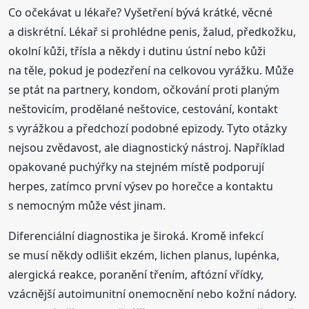
Co očekávat u lékaře? Vyšetření bývá krátké, věcné
a diskrétní. Lékař si prohlédne penis, žalud, předkožku,
okolní kůži, třísla a někdy i dutinu ústní nebo kůži
na těle, pokud je podezření na celkovou vyrážku. Může
se ptát na partnery, kondom, očkování proti planým
neštovicím, prodělané neštovice, cestování, kontakt
s vyrážkou a předchozí podobné epizody. Tyto otázky
nejsou zvědavost, ale diagnostický nástroj. Například
opakované puchýřky na stejném místě podporují
herpes, zatímco první výsev po horečce a kontaktu
s nemocným může vést jinam.
Diferenciální diagnostika je široká. Kromě infekcí
se musí někdy odlišit ekzém, lichen planus, lupénka,
alergická reakce, poranění třením, aftózní vřídky,
vzácnější autoimunitní onemocnění nebo kožní nádory.