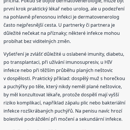
příčina. Pokud se bojíte dermatovenerologie, může být
první krok praktický lékař nebo urolog, ale u podezření
na pohlavně přenosnou infekci je dermatovenerolog
často nejpřesnější cesta. U partnerky či partnera je
důležité nečekat na příznaky; některé infekce mohou
probíhat bez viditelných změn.
Vyšetření je zvlášť důležité u oslabené imunity, diabetu,
po transplantaci, při užívání imunosupresiv, u HIV
infekce nebo při těžším průběhu planých neštovic
v dospělosti. Praktický příklad: dospělý muž s horečkou
a puchýřky po těle, který nikdy neměl plané neštovice,
by měl konzultovat lékaře, protože dospělí mají vyšší
riziko komplikací, například zápalu plic nebo bakteriální
infekce rozškrábaných puchýřů. Na penisu navíc hrozí
bolestivé podráždění při močení a sekundární infekce.