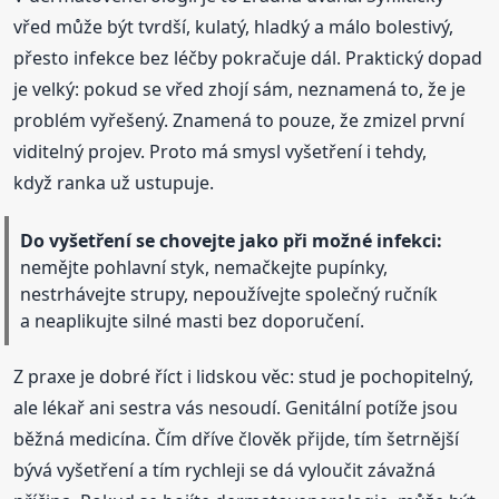
vřed může být tvrdší, kulatý, hladký a málo bolestivý,
přesto infekce bez léčby pokračuje dál. Praktický dopad
je velký: pokud se vřed zhojí sám, neznamená to, že je
problém vyřešený. Znamená to pouze, že zmizel první
viditelný projev. Proto má smysl vyšetření i tehdy,
když ranka už ustupuje.
Do vyšetření se chovejte jako při možné infekci:
nemějte pohlavní styk, nemačkejte pupínky,
nestrhávejte strupy, nepoužívejte společný ručník
a neaplikujte silné masti bez doporučení.
Z praxe je dobré říct i lidskou věc: stud je pochopitelný,
ale lékař ani sestra vás nesoudí. Genitální potíže jsou
běžná medicína. Čím dříve člověk přijde, tím šetrnější
bývá vyšetření a tím rychleji se dá vyloučit závažná