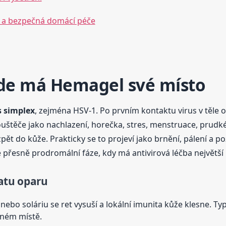
l a bezpečná domácí péče
kde má Hemagel své místo
s simplex
, zejména HSV-1. Po prvním kontaktu virus v těle o
uštěče jako nachlazení, horečka, stres, menstruace, prudké
ět do kůže. Prakticky se to projeví jako brnění, pálení a p
 přesně prodromální fáze, kdy má antivirová léčba největší 
ratu oparu
ebo soláriu se ret vysuší a lokální imunita kůže klesne. Typic
jném místě.