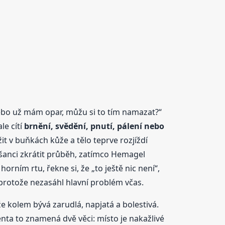
bo už mám opar, můžu si to tím namazat?“
le cítí
brnění, svědění, pnutí, pálení nebo
t v buňkách kůže a tělo teprve rozjíždí
í šanci zkrátit průběh, zatímco Hemagel
orním rtu, řekne si, že „to ještě nic není“,
 protože nezasáhl hlavní problém včas.
e kolem bývá zarudlá, napjatá a bolestivá.
enta to znamená dvě věci: místo je nakažlivé