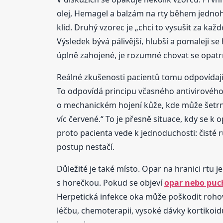
olej, Hemagel a balzám na rty během jednoh
klid. Druhý vzorec je „chci to vysušit za ka
Výsledek bývá pálivější, hlubší a pomaleji se
úplně zahojené, je rozumné chovat se opatrně
Reálné zkušenosti pacientů tomu odpovídají. 
To odpovídá principu včasného antivirového z
o mechanickém hojení kůže, kde může šetrná
víc červené.“ To je přesně situace, kdy se k
proto pacienta vede k jednoduchosti: čisté r
postup nestačí.
Důležité je také místo. Opar na hranici rtu j
s horečkou. Pokud se objeví
opar nebo puch
Herpetická infekce oka může poškodit rohovk
léčbu, chemoterapii, vysoké dávky kortikoi