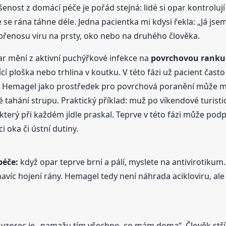
ost z domácí péče je pořád stejná: lidé si opar kontrolují
 se rána táhne déle. Jedna pacientka mi kdysi řekla: „Já jsem 
 přenosu viru na prsty, oko nebo na druhého člověka.
ar mění z aktivní puchýřkové infekce na
povrchovou ranku
cí ploška nebo trhlina v koutku. V této fázi už pacient často n
bů. Hemagel jako prostředek pro povrchová poranění může 
é tahání strupu. Praktický příklad: muž po víkendové turisti
 který při každém jídle praskal. Teprve v této fázi může po
i oka či ústní dutiny.
péče:
když opar teprve brní a pálí, myslete na antivirotikum
navíc hojení rány. Hemagel tedy není náhrada acikloviru, 
 vzorec je „namažu tím všechno, co mám doma“. Člověk střídá