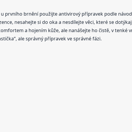
u prvního brnění použijte antivirový přípravek podle návo
zence, nesahejte si do oka a nesdílejte věci, které se dotýkaj
fortem a hojením kůže, ale nanášejte ho čistě, v tenké vr
tička“, ale správný přípravek ve správné fázi.