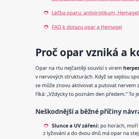
Léčba oparu: antivirotikum, Hemage
FAQ k dotazu opar a Hemagel
Proč opar vzniká a 
Opar na rtu nejčastěji souvisí s virem
herpe
v nervových strukturách. Když se sejdou spo
se může znovu aktivovat a putovat nervem zp
říká: „Vždycky to poznám den předem.“ To je
Neškodnější a běžné příčiny náv
Slunce a UV záření:
po horách, moři n
z lyžování a do dvou dnů má opar na ste