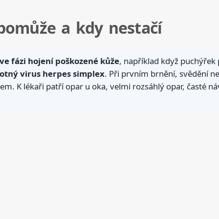
pomůže a kdy nestačí
e fázi hojení poškozené kůže
, například když puchýřek p
otný virus herpes simplex
. Při prvním brnění, svědění n
kem. K lékaři patří opar u oka, velmi rozsáhlý opar, časté n