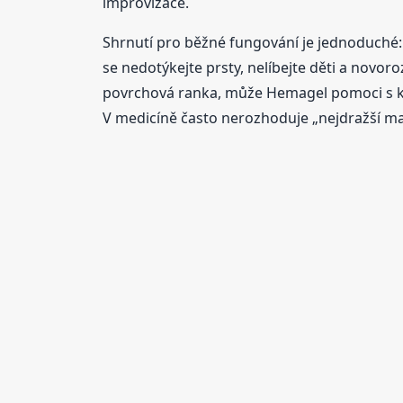
improvizace.
Shrnutí pro běžné fungování je jednoduché: 
se nedotýkejte prsty, nelíbejte děti a novoro
povrchová ranka, může Hemagel pomoci s kom
V medicíně často nerozhoduje „nejdražší mas