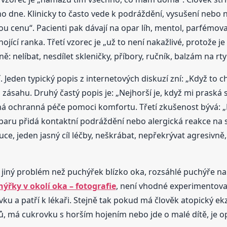
o dne. Klinicky to často vede k podráždění, vysušení nebo
ždou cenu“. Pacienti pak dávají na opar líh, mentol, parfémov
 hojící ranka. Třetí vzorec je „už to není nakažlivé, protože 
: nelíbat, nesdílet skleničky, příbory, ručník, balzám na rt
Jeden typický popis z internetových diskuzí zní: „Když to c
ásahu. Druhý častý popis je: „Nejhorší je, když mi praská st
 ochranná péče pomoci komfortu. Třetí zkušenost bývá: „Po
 oparu přidá kontaktní podráždění nebo alergická reakce na s
uce, jeden jasný cíl léčby, neškrábat, nepřekrývat agresivně
e jiný problém než puchýřek blízko oka, rozsáhlé puchýře na 
ýřky v okolí oka – fotografie
, není vhodné experimentov
u a patří k lékaři. Stejně tak pokud má člověk atopický e
dů, má cukrovku s horším hojením nebo jde o malé dítě, je 