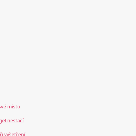
své místo
el nestačí
ři vyšetření