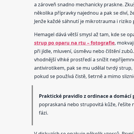
a zároveň snadno mechanicky praskne. Zkušen
několika přípravky najednou a pak se diví, že
Jenže každé sáhnutí je mikrotrauma i riziko
Hemagel dává větší smysl až tam, kde se op
strup po oparu na rtu – fotografie
, mokvají
při jídle, mluvení, úsměvu nebo čištění zu
vhodnější vlhké prostředí a snížit nepříjemn
antivirotikem, pak se mu udělal tvrdý strup,
pokud se používá čistě, šetrně a mimo sliznic
Praktické pravidlo z ordinace a domácí 
popraskaná nebo strupovitá kůže, řešíte 
fázi.
V diskuzích se opakuje několik vzorců. První