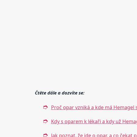
Čtěte dále a dozvíte se:
Proč opar vzniká a kde má Hemagel 
Kdy s oparem k lékaři a kdy už Hemag
Jak poznat, že jde o opar, a co čekat p