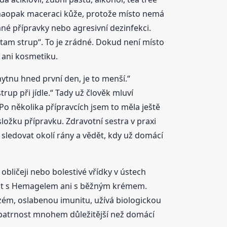
 naopak maceraci kůže, protože místo nemá
ané přípravky nebo agresivní dezinfekci.
je tam strup“. To je zrádné. Dokud není místo
y ani kosmetiku.
hytnu hned první den, je to menší.“
rup při jídle.“ Tady už člověk mluví
 několika přípravcích jsem to měla ještě
ložku přípravku. Zdravotní sestra v praxi
, sledovat okolí rány a vědět, kdy už domácí
obličeji nebo bolestivé vřídky v ústech
at s Hemagelem ani s běžným krémem.
kzém, oslabenou imunitu, užívá biologickou
opatrnost mnohem důležitější než domácí