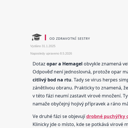
OD ZDRAVOTNÍ SESTRY
Vydáno
31.1.2025
Naposledy upraveno
8.5.2026
Dotaz
opar a Hemagel
obvykle znamená vel
Odpověď není jednoslovná, protože opar má něk
citlivý bod na rtu
. Tady se virus herpes sim
zánětlivou obranu. Prakticky to znamená, že 
v této fázi neumí zastavit virové množení. Typ
namaže obyčejný hojivý přípravek a ráno má 
Ve druhé fázi se objevují
drobné puchýřky o
Klinicky jde o místo, kde se potkává virové 