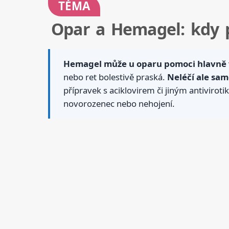
TÉMA
Opar a Hemagel: kdy 
Hemagel může u oparu pomoci hlavně v
nebo ret bolestivě praská.
Neléčí ale sam
přípravek s aciklovirem či jiným antiviroti
novorozenec nebo nehojení.