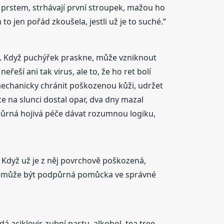
 prstem, strhávají první stroupek, mažou ho
to jen pořád zkoušela, jestli už je to suché.“
. Když puchýřek praskne, může vzniknout
eřeší ani tak virus, ale to, že ho ret bolí
mechanicky chránit poškozenou kůži, udržet
ce na slunci dostal opar, dva dny mazal
dpůrná hojivá péče dávat rozumnou logiku,
. Když už je z něj povrchově poškozená,
ale může být podpůrná pomůcka ve správné
 aciklovir, zubní pastu, alkohol, tea tree