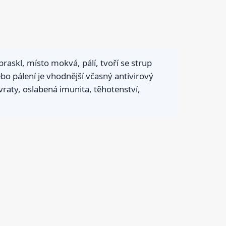
raskl, místo mokvá, pálí, tvoří se strup
ebo pálení je vhodnější včasný antivirový
ávraty, oslabená imunita, těhotenství,