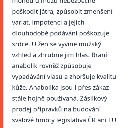
mohou u mužů nebezpečně
poškodit játra, způsobit zmenšení
varlat, impotenci a jejich
dlouhodobé podávání poškozuje
srdce. U žen se vyvine mužský
vzhled a zhrubne jim hlas. Braní
anabolik rovněž způsobuje
vypadávání vlasů a zhoršuje kvalitu
kůže. Anabolika jsou i přes zákaz
stále hojně používaná. Zásilkový
prodej přípravků na budování
svalové hmoty legislativa ČR ani EU