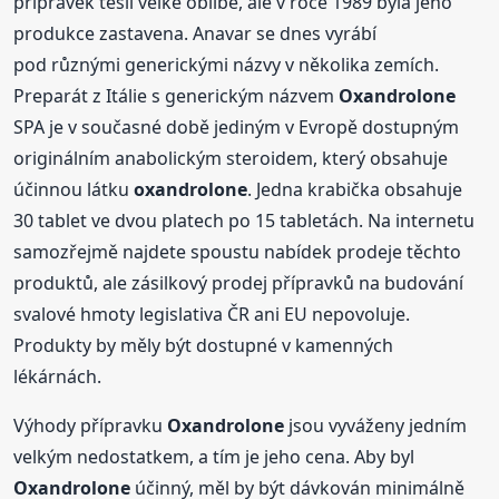
přípravek těšil velké oblibě, ale v roce 1989 byla jeho
produkce zastavena. Anavar se dnes vyrábí
pod různými generickými názvy v několika zemích.
Preparát z Itálie s generickým názvem
Oxandrolone
SPA je v současné době jediným v Evropě dostupným
originálním anabolickým steroidem, který obsahuje
účinnou látku
oxandrolone
. Jedna krabička obsahuje
30 tablet ve dvou platech po 15 tabletách. Na internetu
samozřejmě najdete spoustu nabídek prodeje těchto
produktů, ale zásilkový prodej přípravků na budování
svalové hmoty legislativa ČR ani EU nepovoluje.
Produkty by měly být dostupné v kamenných
lékárnách.
Výhody přípravku
Oxandrolone
jsou vyváženy jedním
velkým nedostatkem, a tím je jeho cena. Aby byl
Oxandrolone
účinný, měl by být dávkován minimálně