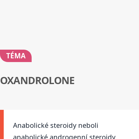
TÉMA
OXANDROLONE
Anabolické steroidy neboli
anabolické androgenní steroidy