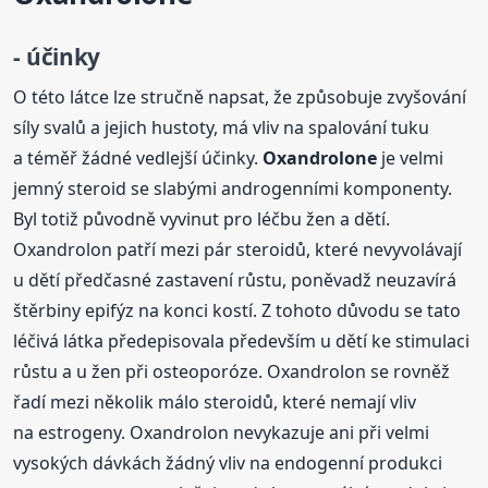
- účinky
O této látce lze stručně napsat, že způsobuje zvyšování
síly svalů a jejich hustoty, má vliv na spalování tuku
a téměř žádné vedlejší účinky.
Oxandrolone
je velmi
jemný steroid se slabými androgenními komponenty.
Byl totiž původně vyvinut pro léčbu žen a dětí.
Oxandrolon patří mezi pár steroidů, které nevyvolávají
u dětí předčasné zastavení růstu, poněvadž neuzavírá
štěrbiny epifýz na konci kostí. Z tohoto důvodu se tato
léčivá látka předepisovala především u dětí ke stimulaci
růstu a u žen při osteoporóze. Oxandrolon se rovněž
řadí mezi několik málo steroidů, které nemají vliv
na estrogeny. Oxandrolon nevykazuje ani při velmi
vysokých dávkách žádný vliv na endogenní produkci