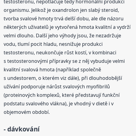
testosteronu, nepotlačuje tedy hormonální produkci
organismu. Jelikož je oxandrolon jen slabý steroid,
tvorba svalové hmoty trvá delší dobu, ale dle názoru
některých uživatelů je vytvořená hmota kvalitní a vydrží
velmi dlouho. Další jeho výhody jsou, že nezadržuje
vodu, tlumí pocit hladu, nesnižuje produkci
testosteronu, neukončuje růst kostí, v kombinaci
s testosteronovými přípravky se z něj vybuduje velmi
kvalitní svalová hmota (například společně
s undestorem, o kterém viz dále), při dlouhodobější
užívání podporuje nárůst svalových myofibrilů
(proteinových komplexů, které představují funkční
podstatu svalového vlákna), je vhodný v dietě i v
objemovém období.
- dávkování