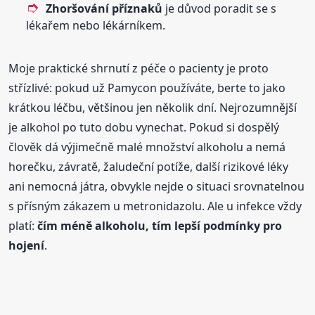
Zhoršování příznaků
je důvod poradit se s
lékařem nebo lékárníkem.
Moje praktické shrnutí z péče o pacienty je proto
střízlivé: pokud už Pamycon používáte, berte to jako
krátkou léčbu, většinou jen několik dní. Nejrozumnější
je alkohol po tuto dobu vynechat. Pokud si dospělý
člověk dá výjimečně malé množství alkoholu a nemá
horečku, závratě, žaludeční potíže, další rizikové léky
ani nemocná játra, obvykle nejde o situaci srovnatelnou
s přísným zákazem u metronidazolu. Ale u infekce vždy
platí:
čím méně alkoholu, tím lepší podmínky pro
hojení
.