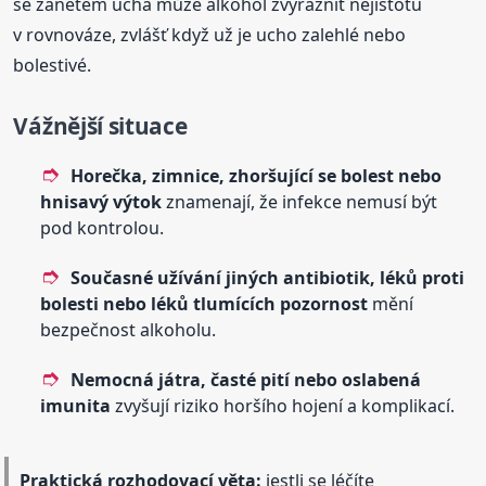
se zánětem ucha může alkohol zvýraznit nejistotu
v rovnováze, zvlášť když už je ucho zalehlé nebo
bolestivé.
Vážnější situace
Horečka, zimnice, zhoršující se bolest nebo
hnisavý výtok
znamenají, že infekce nemusí být
pod kontrolou.
Současné užívání jiných antibiotik, léků proti
bolesti nebo léků tlumících pozornost
mění
bezpečnost alkoholu.
Nemocná játra, časté pití nebo oslabená
imunita
zvyšují riziko horšího hojení a komplikací.
Praktická rozhodovací věta:
jestli se léčíte