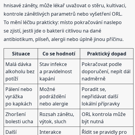
hnisavé záněty, může lékař uvažovat o stěru, kultivaci,
kontrole zánětlivých parametrů nebo vyšetření ORL.
To mění léčbu prakticky: místo pokračování naslepo
se zjistí, jestli jde o bakterii citlivou na dané
antibiotikum, plíseň, alergii nebo úplně jinou příčinu.
Situace
Co se hodnotí
Praktický dopad
Malá dávka
Stav infekce
Pokračovat podle
alkoholu bez
a pravidelnost
doporučení, nepít dál
potíží
kapání
nadměrně
Pálení nebo
Možné
Poradit se,
vyrážka
podráždění
nepřidávat další
po kapkách
nebo alergie
lokální přípravky
Zhoršení
Rozsah zánětu,
ORL kontrola může
bolesti ucha
výtok, sluch
být nutná
Další
Interakce
Řídit se pravidly pro