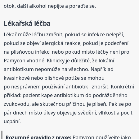
otok, další alkohol nepijte a poraďte se.
Lékařská léčba
Lékař může léčbu změnit, pokud se infekce nelepší,
pokud se objeví alergická reakce, pokud je podezření
na plísňovou infekci nebo pokud místo léčby není pro
Pamycon vhodné. Klinicky je důležité, že lokální
antibiotikum nepomůže na všechno. Například
kvasinkové nebo plísňové potíže se mohou
po nesprávném používání antibiotik i zhoršit. Konkrétní
příklad: pacient kape antibiotikum do podrážděného
zvukovodu, ale skutečnou příčinou je plíseň. Pak se po
pár dnech místo úlevy objevuje svědění, vlhkost a pocit
ucpání.
Rozumné pravidlo z praxe:
Pamycon používejte jako