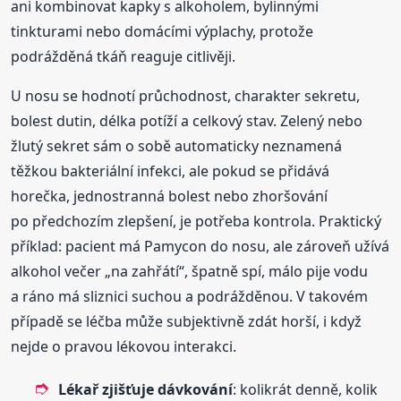
ani kombinovat kapky s alkoholem, bylinnými
tinkturami nebo domácími výplachy, protože
podrážděná tkáň reaguje citlivěji.
U nosu se hodnotí průchodnost, charakter sekretu,
bolest dutin, délka potíží a celkový stav. Zelený nebo
žlutý sekret sám o sobě automaticky neznamená
těžkou bakteriální infekci, ale pokud se přidává
horečka, jednostranná bolest nebo zhoršování
po předchozím zlepšení, je potřeba kontrola. Praktický
příklad: pacient má Pamycon do nosu, ale zároveň užívá
alkohol večer „na zahřátí“, špatně spí, málo pije vodu
a ráno má sliznici suchou a podrážděnou. V takovém
případě se léčba může subjektivně zdát horší, i když
nejde o pravou lékovou interakci.
Lékař zjišťuje dávkování
: kolikrát denně, kolik