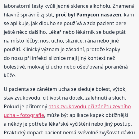
laboratorní testy kvůli jedné sklence alkoholu. Znamená
hlavně správně zjistit,
proč byl Pamycon nasazen
, kam
se aplikuje, jak dlouho se používá a zda pacient bere
ještě něco dalšího. Lékař nebo lékárník se bude ptát
na místo léčby: nos, ucho, sliznice, rána nebo jiné
použití. Klinický význam je zásadní, protože kapky
do nosu při infekci sliznice mají jiný kontext než
bolestivé, mokvající ucho nebo ošetřovaná poraněná
kůže.
U pacienta se zánětem ucha se sleduje bolest, výtok,
stav zvukovodu, citlivost na dotek, zalehnutí a sluch.
Pokud je přítomný
otok zvukovodu při zánětu zevního
ucha – fotografie
, může být aplikace kapek obtížnější
a někdy je potřeba lékařské vyčištění nebo jiný postup.
Praktický dopad: pacient nemá svévolně zvyšovat dávku