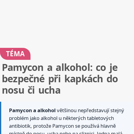
TÉMA
Pamycon a alkohol: co je
bezpečné při kapkách do
nosu či ucha
Pamycon a alkohol
většinou nepředstavují stejný
problém jako alkohol u některých tabletových
antibiotik, protože Pamycon se používá hlavně
místně do nosu, ucha nebo na sliznici. Jedna malá