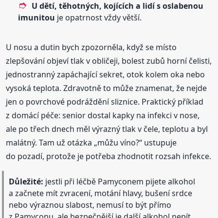
U dětí, těhotných, kojících a lidí s oslabenou
imunitou
je opatrnost vždy větší.
U nosu a dutin bych zpozorněla, když se místo
zlepšování objeví tlak v obličeji, bolest zubů horní čelisti,
jednostranný zapáchající sekret, otok kolem oka nebo
vysoká teplota. Zdravotně to může znamenat, že nejde
jen o povrchové podráždění sliznice. Praktický příklad
z domácí péče: senior dostal kapky na infekci v nose,
ale po třech dnech měl výrazný tlak v čele, teplotu a byl
malátný. Tam už otázka „můžu víno?“ ustupuje
do pozadí, protože je potřeba zhodnotit rozsah infekce.
Důležité:
jestli při léčbě Pamyconem pijete alkohol
a začnete mít zvracení, motání hlavy, bušení srdce
nebo výraznou slabost, nemusí to být přímo
z Pamyconu, ale bezpečnější je další alkohol nepít