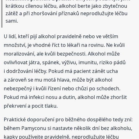
krátkou cílenou léčbu, alkohol berte jako zbytečnou
zátěž a při zhoršování příznaků neprodlužujte léčbu
sami.
U lidí, kteří pijí alkohol pravidelně nebo ve větším
množství, je vhodné říct to lékaři na rovinu. Ne kvůli
moralizování, ale kvůli bezpečnosti. Alkohol může
ovlivňovat játra, spánek, výživu, imunitu, riziko pádů
i dodržování léčby. Pokud má pacient zánět ucha
a zároveň se mu motá hlava, může být alkohol
nebezpečný i kvůli řízení nebo chůzi po schodech.
Pokud má infekci nosu a dutin, alkohol může zhoršit
překrvení a pocit tlaku.
Praktické doporučení pro běžného dospělého tedy zní:
během Pamyconu si nastavte několik dní bez alkoholu,
kapky používejte pravidelně, neprodlužujte léčbu