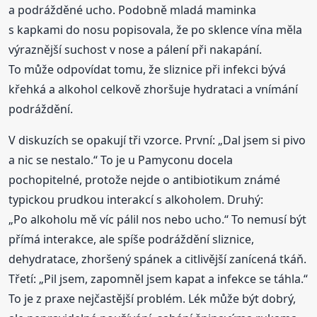
a podrážděné ucho. Podobně mladá maminka
s kapkami do nosu popisovala, že po sklence vína měla
výraznější suchost v nose a pálení při nakapání.
To může odpovídat tomu, že sliznice při infekci bývá
křehká a alkohol celkově zhoršuje hydrataci a vnímání
podráždění.
V diskuzích se opakují tři vzorce. První: „Dal jsem si pivo
a nic se nestalo.“ To je u Pamyconu docela
pochopitelné, protože nejde o antibiotikum známé
typickou prudkou interakcí s alkoholem. Druhý:
„Po alkoholu mě víc pálil nos nebo ucho.“ To nemusí být
přímá interakce, ale spíše podráždění sliznice,
dehydratace, zhoršený spánek a citlivější zanícená tkáň.
Třetí: „Pil jsem, zapomněl jsem kapat a infekce se táhla.“
To je z praxe nejčastější problém. Lék může být dobrý,