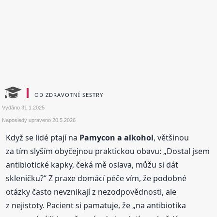
OD ZDRAVOTNÍ SESTRY
Vydáno
31.1.2025
Naposledy upraveno
20.5.2026
Když se lidé ptají na
Pamycon a alkohol
, většinou
za tím slyším obyčejnou praktickou obavu: „Dostal jsem
antibiotické kapky, čeká mě oslava, můžu si dát
skleničku?“ Z praxe domácí péče vím, že podobné
otázky často nevznikají z nezodpovědnosti, ale
z nejistoty. Pacient si pamatuje, že „na antibiotika