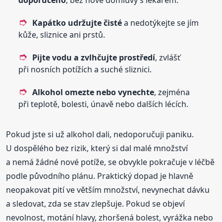
Kapátko udržujte čisté
a nedotýkejte se jím
kůže, sliznice ani prstů.
Pijte vodu a zvlhčujte prostředí
, zvlášť
při nosních potížích a suché sliznici.
Alkohol omezte nebo vynechte
, zejména
při teplotě, bolesti, únavě nebo dalších lécích.
Pokud jste si už alkohol dali, nedoporučuji paniku.
U dospělého bez rizik, který si dal malé množství
a nemá žádné nové potíže, se obvykle pokračuje v léčbě
podle původního plánu. Praktický dopad je hlavně
neopakovat pití ve větším množství, nevynechat dávku
a sledovat, zda se stav zlepšuje. Pokud se objeví
nevolnost, motání hlavy, zhoršená bolest, vyrážka nebo