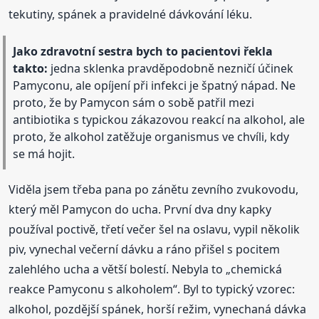
tekutiny, spánek a pravidelné dávkování léku.
Jako zdravotní sestra bych to pacientovi řekla
takto:
jedna sklenka pravděpodobně nezničí účinek
Pamyconu, ale opíjení při infekci je špatný nápad. Ne
proto, že by Pamycon sám o sobě patřil mezi
antibiotika s typickou zákazovou reakcí na alkohol, ale
proto, že alkohol zatěžuje organismus ve chvíli, kdy
se má hojit.
Viděla jsem třeba pana po zánětu zevního zvukovodu,
který měl Pamycon do ucha. První dva dny kapky
používal poctivě, třetí večer šel na oslavu, vypil několik
piv, vynechal večerní dávku a ráno přišel s pocitem
zalehlého ucha a větší bolestí. Nebyla to „chemická
reakce Pamyconu s alkoholem“. Byl to typický vzorec:
alkohol, pozdější spánek, horší režim, vynechaná dávka