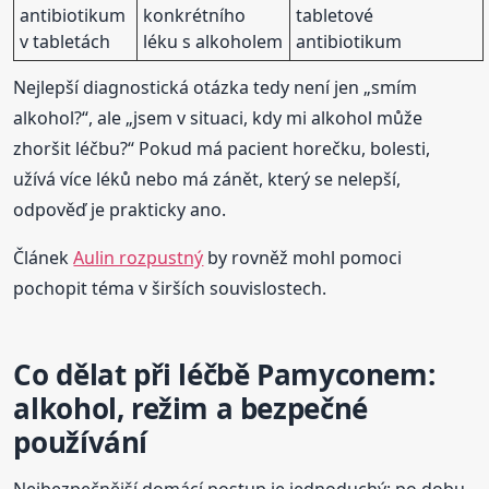
antibiotikum
konkrétního
tabletové
v tabletách
léku s alkoholem
antibiotikum
Nejlepší diagnostická otázka tedy není jen „smím
alkohol?“, ale „jsem v situaci, kdy mi alkohol může
zhoršit léčbu?“ Pokud má pacient horečku, bolesti,
užívá více léků nebo má zánět, který se nelepší,
odpověď je prakticky ano.
Článek
Aulin rozpustný
by rovněž mohl pomoci
pochopit téma v širších souvislostech.
Co dělat při léčbě Pamyconem:
alkohol, režim a bezpečné
používání
Nejbezpečnější domácí postup je jednoduchý: po dobu