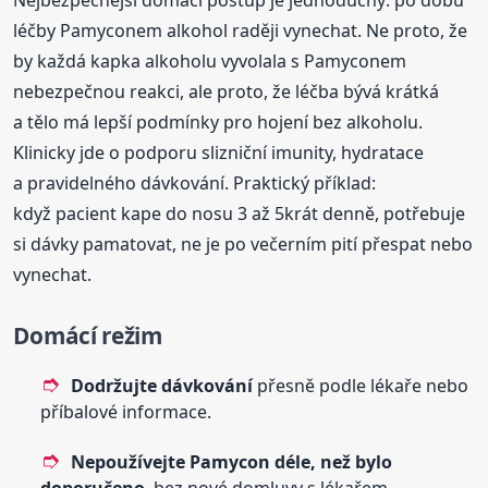
léčby Pamyconem alkohol raději vynechat. Ne proto, že
by každá kapka alkoholu vyvolala s Pamyconem
nebezpečnou reakci, ale proto, že léčba bývá krátká
a tělo má lepší podmínky pro hojení bez alkoholu.
Klinicky jde o podporu slizniční imunity, hydratace
a pravidelného dávkování. Praktický příklad:
když pacient kape do nosu 3 až 5krát denně, potřebuje
si dávky pamatovat, ne je po večerním pití přespat nebo
vynechat.
Domácí režim
Dodržujte dávkování
přesně podle lékaře nebo
příbalové informace.
Nepoužívejte Pamycon déle, než bylo
doporučeno
, bez nové domluvy s lékařem.