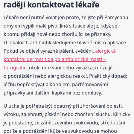
raději kontaktovat lékaře
Lékaře není nutné volat jen proto, že jste při Pamyconu
omylem vypili malé pivo. Jiná situace ale je, když se
k tomu přidají nové nebo zhoršující se příznaky.
U lokálních antibiotik sledujeme hlavně místo aplikace.
Pokud se objeví výrazné pálení, svědění,
alergická
kontaktní dermatitida po antibiotické masti –
fotografie
, otok, mokvání nebo vyrážka, může jít
o podráždění nebo alergickou reakci. Praktický dopad:
léčbu nepřekrývat alkoholem, parfémovanými
přípravky ani dalšími kapkami bez domluvy.
U ucha je potřeba být opatrný při zhoršování bolesti,
výtoku, zalehnutí, pískání nebo zhoršení sluchu. Klinicky
je podstatné, že zánět zevního zvukovodu, středoušní
potíže a podráždění kůže ve zvukovodu se mohou