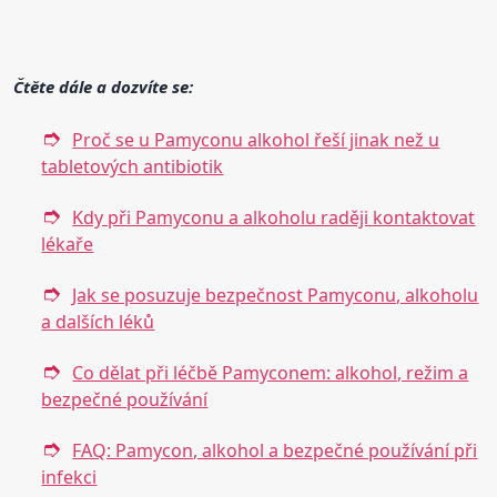
Čtěte dále a dozvíte se:
Proč se u Pamyconu alkohol řeší jinak než u
tabletových antibiotik
Kdy při Pamyconu a alkoholu raději kontaktovat
lékaře
Jak se posuzuje bezpečnost Pamyconu, alkoholu
a dalších léků
Co dělat při léčbě Pamyconem: alkohol, režim a
bezpečné používání
FAQ: Pamycon, alkohol a bezpečné používání při
infekci