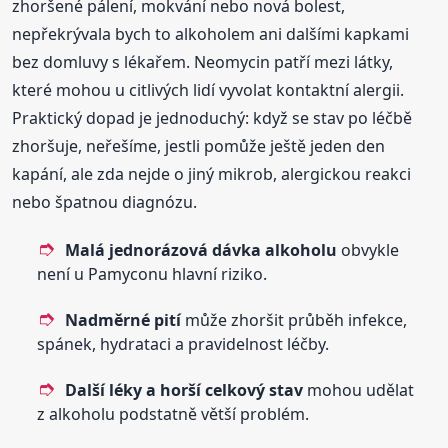
zhoršené pálení, mokvání nebo nová bolest,
nepřekrývala bych to alkoholem ani dalšími kapkami
bez domluvy s lékařem. Neomycin patří mezi látky,
které mohou u citlivých lidí vyvolat kontaktní alergii.
Praktický dopad je jednoduchý: když se stav po léčbě
zhoršuje, neřešíme, jestli pomůže ještě jeden den
kapání, ale zda nejde o jiný mikrob, alergickou reakci
nebo špatnou diagnózu.
Malá jednorázová dávka alkoholu
obvykle
není u Pamyconu hlavní riziko.
Nadměrné pití
může zhoršit průběh infekce,
spánek, hydrataci a pravidelnost léčby.
Další léky a horší celkový stav
mohou udělat
z alkoholu podstatně větší problém.