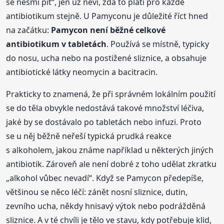
se nesmí pít“, jen už neví, zda to platí pro každé
antibiotikum stejně. U Pamyconu je důležité říct hned
na začátku:
Pamycon není běžné celkové
antibiotikum v tabletách
. Používá se místně, typicky
do nosu, ucha nebo na postižené sliznice, a obsahuje
antibiotické látky neomycin a bacitracin.
Prakticky to znamená, že při správném lokálním použití
se do těla obvykle nedostává takové množství léčiva,
jaké by se dostávalo po tabletách nebo infuzi. Proto
se u něj běžně neřeší typická prudká reakce
s alkoholem, jakou známe například u některých jiných
antibiotik. Zároveň ale není dobré z toho udělat zkratku
„alkohol vůbec nevadí“. Když se Pamycon předepíše,
většinou se něco léčí: zánět nosní sliznice, dutin,
zevního ucha, někdy hnisavý výtok nebo podrážděná
sliznice. A v té chvíli je tělo ve stavu, kdy potřebuje klid,