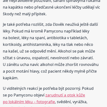
ale nepravidelné používání, sahání špinavýma rukama
na kapátko nebo předčasné ukončení léčby udělají víc
škody než malý přípitek.
Je také potřeba rozlišit, zda člověk neužívá ještě další
léky. Pokud má kromě Pamyconu například léky
na bolest, léky na spaní, antibiotika v tabletách,
kortikoidy, antihistaminika, léky na tlak nebo něco
na kašel, už se odpověď mění. Alkohol se pak může
sčítat s únavou, ospalostí, nevolností nebo závratí.
U zánětu ucha navíc alkohol může zhoršit rovnováhu
a pocit motání hlavy, což pacient někdy mylně přičte
kapkám.
U viditelných reakcí je potřeba být pozorný. Pokud
se po Pamyconu objeví
zarudnutí a otok kůže
po lokálním léku – fotografie
, svědění, vyrážka,