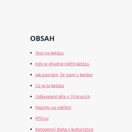
OBSAH
Test na ketózu
Kdy je vhodné měřit ketózu
Jak poznám, že jsem v ketóze
Co je to ketóza
Odkyselení těla v 10 krocích
Papírky na měření
Příčiny
Ketogenní dieta v kulturistice