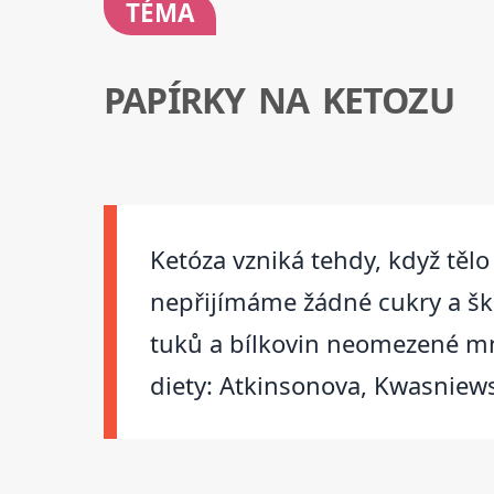
TÉMA
PAPÍRKY NA KETOZU
Ketóza vzniká tehdy, když tělo
nepřijímáme žádné cukry a škr
tuků a bílkovin neomezené mno
diety: Atkinsonova, Kwasniew