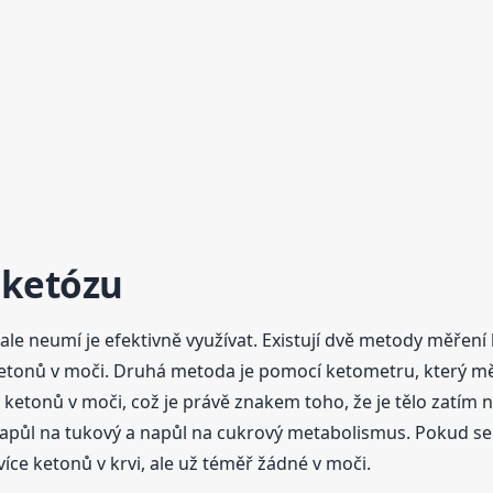
 ketózu
ale neumí je efektivně využívat. Existují dvě metody měření
tonů v moči. Druhá metoda je pomocí ketometru, který měří
etonů v moči, což je právě znakem toho, že je tělo zatím n
 napůl na tukový a napůl na cukrový metabolismus. Pokud se 
více ketonů v krvi, ale už téměř žádné v moči.