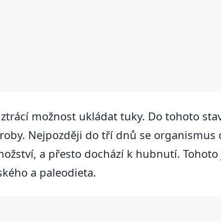
 ztrácí možnost ukládat tuky. Do tohoto stavu
oby. Nejpozději do tří dnů se organismus do
žství, a přesto dochází k hubnutí. Tohoto j
ského a paleodieta.