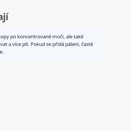
jí
topy po koncentrované moči, ale také
t a více pít. Pokud se přidá pálení, časté
e.