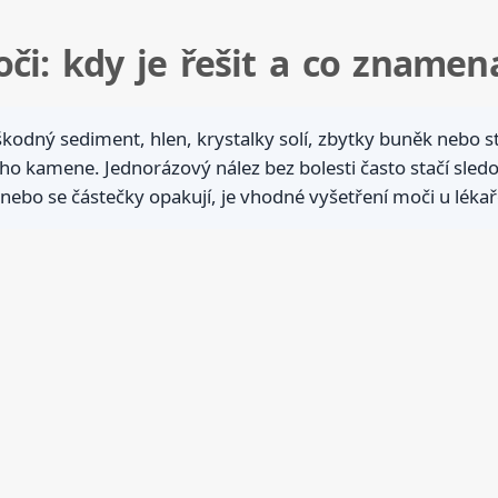
či: kdy je řešit a co znamena
odný sediment, hlen, krystalky solí, zbytky buněk nebo s
o kamene. Jednorázový nález bez bolesti často stačí sledova
nebo se částečky opakují, je vhodné vyšetření moči u lékař