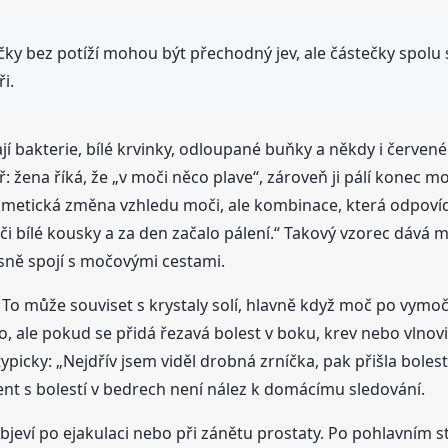
y bez potíží mohou být přechodný jev, ale částečky spolu 
i.
 bakterie, bílé krvinky, odloupané buňky a někdy i červené 
ř: žena říká, že „v moči něco plave“, zároveň ji pálí konec
osmetická změna vzhledu moči, ale kombinace, která odpov
či bílé kousky a za den začalo pálení.“ Takový vzorec dává 
jasně spojí s močovými cestami.
. To může souviset s krystaly solí, hlavně když moč po vymočen
ale pokud se přidá řezavá bolest v boku, krev nebo vlnovitá 
typicky: „Nejdřív jsem viděl drobná zrníčka, pak přišla boles
ent s bolestí v bedrech není nález k domácímu sledování.
jeví po ejakulaci nebo při zánětu prostaty. Po pohlavním s