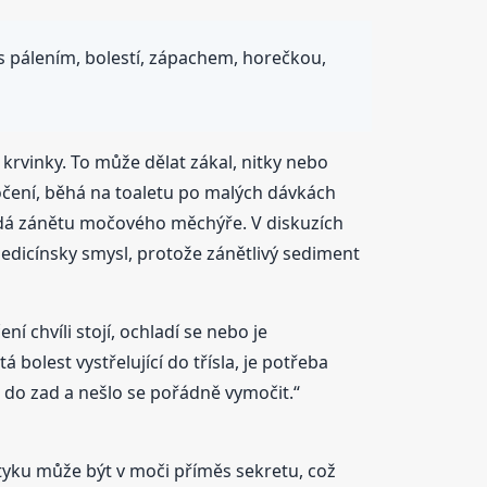
s pálením, bolestí, zápachem, horečkou,
krvinky. To může dělat zákal, nitky nebo
 močení, běhá na toaletu po malých dávkách
ídá zánětu močového měchýře. V diskuzích
medicínsky smysl, protože zánětlivý sediment
í chvíli stojí, ochladí se nebo je
bolest vystřelující do třísla, je potřeba
t do zad a nešlo se pořádně vymočit.“
tyku může být v moči příměs sekretu, což