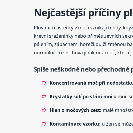
Nejčastější příčiny 
Plovoucí částečky v moči vznikají tehdy, když
krevní sraženinky nebo příměs zevních sekret
pálením, zápachem, horečkou či změnou barvy
normální. To se chová jinak než moč, která je
Spíše neškodné nebo přechodné p
Koncentrovaná moč při nedostatku
Krystalky solí po stání moči:
moč se 
Hlen z močových cest:
malé množství
Kontaminace vzorku:
u žen se může 