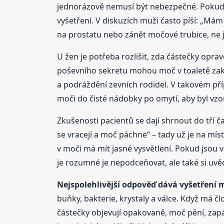
jednorázově nemusí být nebezpečné. Pokud se
vyšetření. V diskuzích muži často píší: „Mám
na prostatu nebo zánět močové trubice, ne 
U žen je potřeba rozlišit, zda částečky opra
poševního sekretu mohou moč v toaletě zakali
a podráždění zevních rodidel. V takovém př
moči do čisté nádobky po omytí, aby byl v
Zkušenosti pacientů se dají shrnout do tří ča
se vracejí a moč páchne“ – tady už je na mís
v moči má mít jasné vysvětlení. Pokud jsou v
je rozumné je nepodceňovat, ale také si uvěd
Nejspolehlivější odpověď dává vyšetření 
buňky, bakterie, krystaly a válce. Když má čl
částečky objevují opakovaně, moč pění, zapách