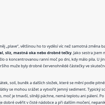
něj „plave“, většinou ho to vyděsí víc než samotná změna bar
ákal, sliz, mastná oka nebo drobné tečky
. Jako sestra jsem
 šlo o koncentrovanou ranní moč po dni, kdy málo pila. U jin
ršího muže byly drobné červenohnědé částečky ve skutečnos
tek, solí, buněk a dalších složek, které se mění podle pitného
átky se mohou srážet a vytvořit jemný sediment. Typický sc
lo, moč je tmavší, silněji páchne, nemá teplotu ani pálení. 
je dobré ověřit v čisté nádobce a při dalším močení, nepani