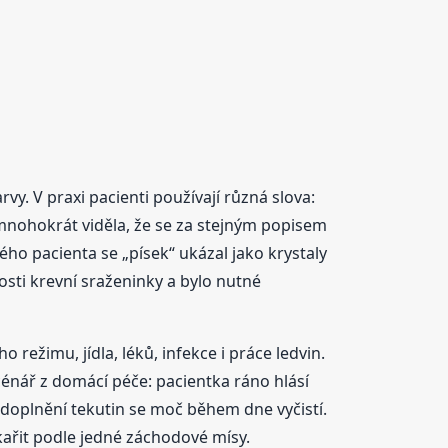
vy. V praxi pacienti používají různá slova:
 mnohokrát viděla, že se za stejným popisem
ého pacienta se „písek“ ukázal jako krystaly
ti krevní sraženinky a bylo nutné
 režimu, jídla, léků, infekce i práce ledvin.
énář z domácí péče: pacientka ráno hlásí
Po doplnění tekutin se moč během dne vyčistí.
kařit podle jedné záchodové mísy.