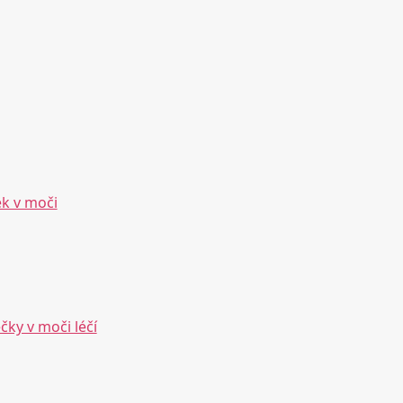
ek v moči
čky v moči léčí