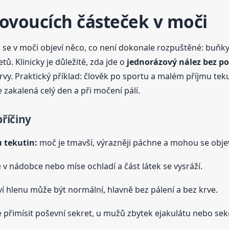
plovoucích částeček v moči
 se v moči objeví něco, co není dokonale rozpuštěné: buňky, 
ů. Klinicky je důležité, zda jde o
jednorázový nález bez po
. Praktický příklad: člověk po sportu a malém příjmu tekuti
 zakalená celý den a při močení pálí.
říčiny
 tekutin:
moč je tmavší, výrazněji páchne a mohou se obje
v nádobce nebo míse ochladí a část látek se vysráží.
 hlenu může být normální, hlavně bez pálení a bez krve.
přimísit poševní sekret, u mužů zbytek ejakulátu nebo sek