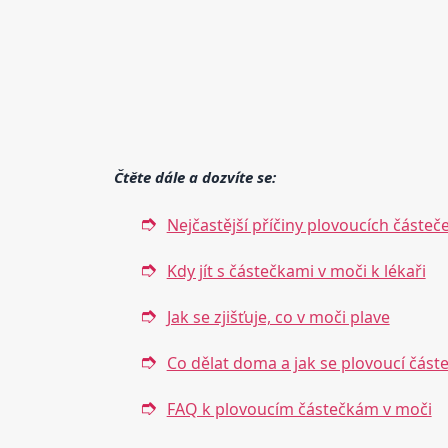
Čtěte dále a dozvíte se:
Nejčastější příčiny plovoucích částeč
Kdy jít s částečkami v moči k lékaři
Jak se zjišťuje, co v moči plave
Co dělat doma a jak se plovoucí částe
FAQ k plovoucím částečkám v moči