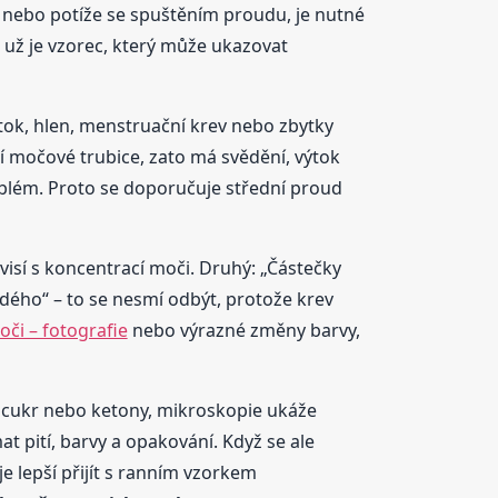
e nebo potíže se spuštěním proudu, je nutné
o už je vzorec, který může ukazovat
ýtok, hlen, menstruační krev nebo zbytky
ní močové trubice, zato má svědění, výtok
oblém. Proto se doporučuje střední proud
uvisí s koncentrací moči. Druhý: „Částečky
ědého“ – to se nesmí odbýt, protože krev
oči – fotografie
nebo výrazné změny barvy,
t, cukr nebo ketony, mikroskopie ukáže
at pití, barvy a opakování. Když se ale
je lepší přijít s ranním vzorkem