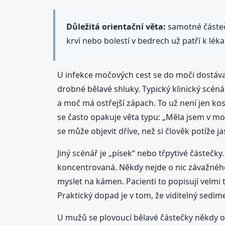
Důležitá orientační věta:
samotné částečk
krví nebo bolestí v bedrech už patří k lékař
U infekce močových cest se do moči dostávají
drobné bělavé shluky. Typický klinický scéná
a moč má ostřejší zápach. To už není jen k
se často opakuje věta typu: „Měla jsem v mo
se může objevit dříve, než si člověk potíže 
Jiný scénář je „písek“ nebo třpytivé částečky
koncentrovaná. Někdy nejde o nic závažného, 
myslet na kámen. Pacienti to popisují velmi 
Praktický dopad je v tom, že viditelný sedim
U mužů se plovoucí bělavé částečky někdy ob