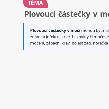
TÉMA
Plovoucí částečky v mo
Plovoucí částečky v moči
mohou být nešk
známka infekce, krve, bílkoviny či močovéh
močení, zápach, krev, bolest zad, horečka 