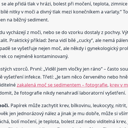
 ale přidá tlak v hrázi, bolest při močení, teplota, zimnic
 bílé nitky v moči a divný tlak mezi konečníkem a varlaty.“ T
jen na běžný sediment.
vdu vycházejí z moči, nebo se do vzorku dostaly z pochvy. V
t. Praktický příklad: žena vidí bílé „cucky“, ale nemá pále
ípadě se vyšetřuje nejen moč, ale někdy i gynekologický pr
zorek co nejméně kontaminovaný.
stých vzorců. První: „Viděl jsem vločky jen ráno“ – často so
tě vyšetření infekce. Třetí: „Je tam něco červeného nebo hn
iditelné
zakalená moč se sedimentem – fotografie
,
krev v m
omit, že fotografie nikdy nenahradí laboratorní vyšetření.
moči.
Papírek může zachytit krev, bílkovinu, leukocyty, nitri
ověk jen jednorázový nález a jinak je mu dobře, může si vším
á, bolí močení, je teplota, bolest zad nebo viditelná krev, 