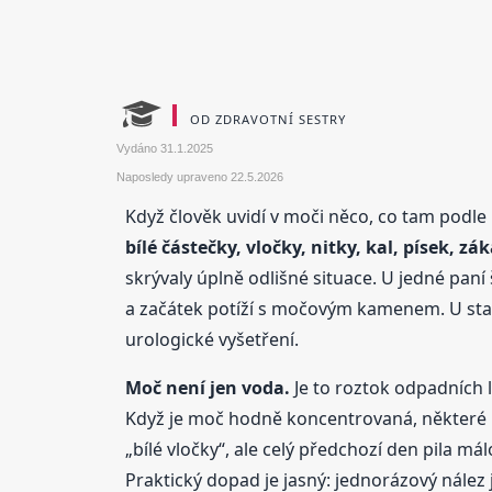
OD ZDRAVOTNÍ SESTRY
Vydáno
31.1.2025
Naposledy upraveno
22.5.2026
Když člověk uvidí v moči něco, co tam podle 
bílé částečky, vločky, nitky, kal, písek, z
skrývaly úplně odlišné situace. U jedné paní
a začátek potíží s močovým kamenem. U sta
urologické vyšetření.
Moč není jen voda.
Je to roztok odpadních lá
Když je moč hodně koncentrovaná, některé l
„bílé vločky“, ale celý předchozí den pila má
Praktický dopad je jasný: jednorázový nález 