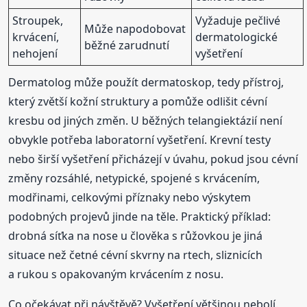
Stroupek,
Vyžaduje pečlivé
Může napodobovat
krvácení,
dermatologické
běžné zarudnutí
nehojení
vyšetření
Dermatolog může použít dermatoskop, tedy přístroj,
který zvětší kožní struktury a pomůže odlišit cévní
kresbu od jiných změn. U běžných telangiektázií není
obvykle potřeba laboratorní vyšetření. Krevní testy
nebo širší vyšetření přicházejí v úvahu, pokud jsou cévní
změny rozsáhlé, netypické, spojené s krvácením,
modřinami, celkovými příznaky nebo výskytem
podobných projevů jinde na těle. Praktický příklad:
drobná síťka na nose u člověka s růžovkou je jiná
situace než četné cévní skvrny na rtech, sliznicích
a rukou s opakovaným krvácením z nosu.
Co očekávat při návštěvě? Vyšetření většinou nebolí.