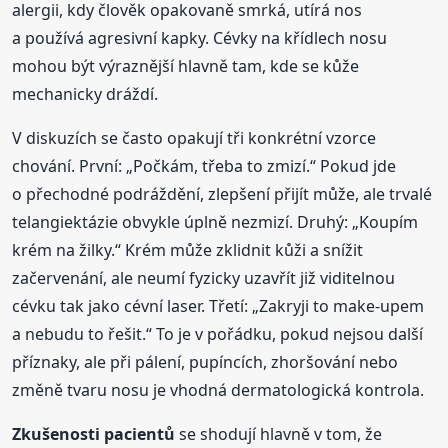
alergii, kdy člověk opakovaně smrká, utírá nos
a používá agresivní kapky. Cévky na křídlech nosu
mohou být výraznější hlavně tam, kde se kůže
mechanicky dráždí.
V diskuzích se často opakují tři konkrétní vzorce
chování. První: „Počkám, třeba to zmizí.“ Pokud jde
o přechodné podráždění, zlepšení přijít může, ale trvalé
telangiektázie obvykle úplně nezmizí. Druhý: „Koupím
krém na žilky.“ Krém může zklidnit kůži a snížit
začervenání, ale neumí fyzicky uzavřít již viditelnou
cévku tak jako cévní laser. Třetí: „Zakryji to make-upem
a nebudu to řešit.“ To je v pořádku, pokud nejsou další
příznaky, ale při pálení, pupíncích, zhoršování nebo
změně tvaru nosu je vhodná dermatologická kontrola.
Zkušenosti pacientů
se shodují hlavně v tom, že