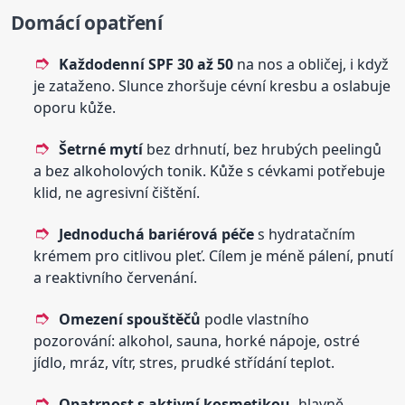
Domácí opatření
Každodenní SPF 30 až 50
na nos a obličej, i když
je zataženo. Slunce zhoršuje cévní kresbu a oslabuje
oporu kůže.
Šetrné mytí
bez drhnutí, bez hrubých peelingů
a bez alkoholových tonik. Kůže s cévkami potřebuje
klid, ne agresivní čištění.
Jednoduchá bariérová péče
s hydratačním
krémem pro citlivou pleť. Cílem je méně pálení, pnutí
a reaktivního červenání.
Omezení spouštěčů
podle vlastního
pozorování: alkohol, sauna, horké nápoje, ostré
jídlo, mráz, vítr, stres, prudké střídání teplot.
Opatrnost s aktivní kosmetikou,
hlavně