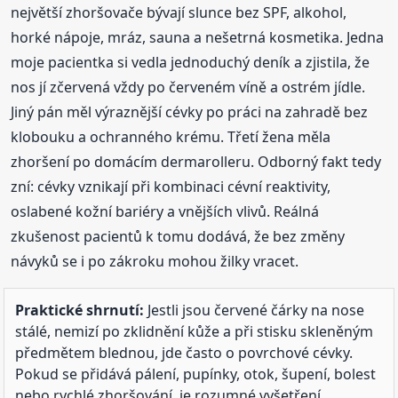
největší zhoršovače bývají slunce bez SPF, alkohol,
horké nápoje, mráz, sauna a nešetrná kosmetika. Jedna
moje pacientka si vedla jednoduchý deník a zjistila, že
nos jí zčervená vždy po červeném víně a ostrém jídle.
Jiný pán měl výraznější cévky po práci na zahradě bez
klobouku a ochranného krému. Třetí žena měla
zhoršení po domácím dermarolleru. Odborný fakt tedy
zní: cévky vznikají při kombinaci cévní reaktivity,
oslabené kožní bariéry a vnějších vlivů. Reálná
zkušenost pacientů k tomu dodává, že bez změny
návyků se i po zákroku mohou žilky vracet.
Praktické shrnutí:
Jestli jsou červené čárky na nose
stálé, nemizí po zklidnění kůže a při stisku skleněným
předmětem blednou, jde často o povrchové cévky.
Pokud se přidává pálení, pupínky, otok, šupení, bolest
nebo rychlé zhoršování, je rozumné vyšetření