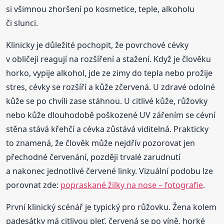
si všimnou zhoršení po kosmetice, teple, alkoholu
či slunci.
Klinicky je důležité pochopit, že povrchové cévky
v obličeji reagují na rozšíření a stažení. Když je člověku
horko, vypije alkohol, jde ze zimy do tepla nebo prožije
stres, cévky se rozšíří a kůže zčervená. U zdravé odolné
kůže se po chvíli zase stáhnou. U citlivé kůže, růžovky
nebo kůže dlouhodobě poškozené UV zářením se cévní
stěna stává křehčí a cévka zůstává viditelná. Prakticky
to znamená, že člověk může nejdřív pozorovat jen
přechodné červenání, později trvalé zarudnutí
a nakonec jednotlivé červené linky. Vizuální podobu lze
porovnat zde:
popraskané žilky na nose – fotografie
.
První klinický scénář je typický pro růžovku. Žena kolem
padesátky má citlivou pleť, červená se po víně, horké