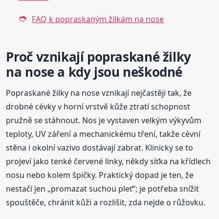
FAQ k popraskaným žilkám na nose
Proč vznikají popraskané žilky
na nose a kdy jsou neškodné
Popraskané žilky na nose vznikají nejčastěji tak, že
drobné cévky v horní vrstvě kůže ztratí schopnost
pružně se stáhnout. Nos je vystaven velkým výkyvům
teploty, UV záření a mechanickému tření, takže cévní
stěna i okolní vazivo dostávají zabrat. Klinicky se to
projeví jako tenké červené linky, někdy síťka na křídlech
nosu nebo kolem špičky. Praktický dopad je ten, že
nestačí jen „promazat suchou pleť“; je potřeba snížit
spouštěče, chránit kůži a rozlišit, zda nejde o růžovku.