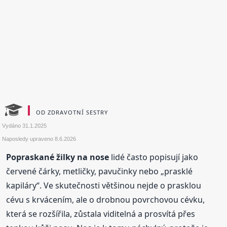
OD ZDRAVOTNÍ SESTRY
Vydáno
31.1.2025
Naposledy upraveno
8.6.2026
Popraskané žilky na nose
lidé často popisují jako
červené čárky, metličky, pavučinky nebo „prasklé
kapiláry“. Ve skutečnosti většinou nejde o prasklou
cévu s krvácením, ale o drobnou povrchovou cévku,
která se rozšířila, zůstala viditelná a prosvítá přes