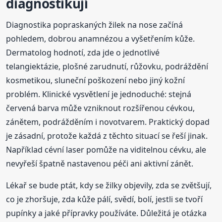
diagnostikují
Diagnostika popraskaných žilek na nose začíná
pohledem, dobrou anamnézou a vyšetřením kůže.
Dermatolog hodnotí, zda jde o jednotlivé
telangiektázie, plošné zarudnutí, růžovku, podráždění
kosmetikou, sluneční poškození nebo jiný kožní
problém. Klinické vysvětlení je jednoduché: stejná
červená barva může vzniknout rozšířenou cévkou,
zánětem, podrážděním i novotvarem. Praktický dopad
je zásadní, protože každá z těchto situací se řeší jinak.
Například cévní laser pomůže na viditelnou cévku, ale
nevyřeší špatně nastavenou péči ani aktivní zánět.
Lékař se bude ptát, kdy se žilky objevily, zda se zvětšují,
co je zhoršuje, zda kůže pálí, svědí, bolí, jestli se tvoří
pupínky a jaké přípravky používáte. Důležitá je otázka