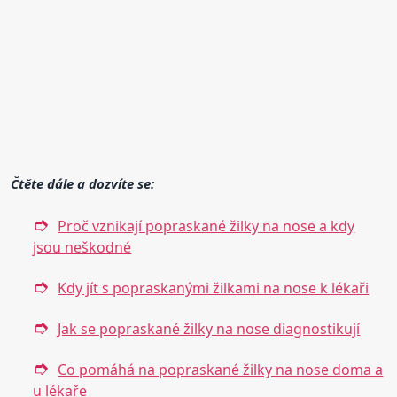
Čtěte dále a dozvíte se:
Proč vznikají popraskané žilky na nose a kdy
jsou neškodné
Kdy jít s popraskanými žilkami na nose k lékaři
Jak se popraskané žilky na nose diagnostikují
Co pomáhá na popraskané žilky na nose doma a
u lékaře