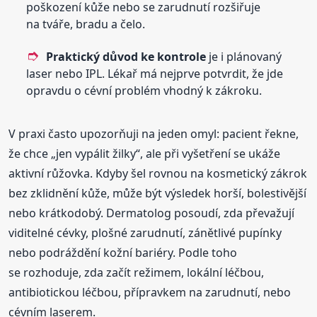
poškození kůže nebo se zarudnutí rozšiřuje
na tváře, bradu a čelo.
Praktický důvod ke kontrole
je i plánovaný
laser nebo IPL. Lékař má nejprve potvrdit, že jde
opravdu o cévní problém vhodný k zákroku.
V praxi často upozorňuji na jeden omyl: pacient řekne,
že chce „jen vypálit žilky“, ale při vyšetření se ukáže
aktivní růžovka. Kdyby šel rovnou na kosmetický zákrok
bez zklidnění kůže, může být výsledek horší, bolestivější
nebo krátkodobý. Dermatolog posoudí, zda převažují
viditelné cévky, plošné zarudnutí, zánětlivé pupínky
nebo podráždění kožní bariéry. Podle toho
se rozhoduje, zda začít režimem, lokální léčbou,
antibiotickou léčbou, přípravkem na zarudnutí, nebo
cévním laserem.