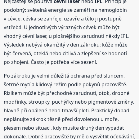
Nejčastěji se používá
cévní laser
nebo
IPL
. Princip je
podobný: světelná energie se zaměří na hemoglobin
v cévce, cévka se zahřeje, uzavře a tělo ji postupně
vstřebá. U jednotlivých výrazných cévek může být
vhodný cévní laser, u plošnějšího zarudnutí někdy IPL.
Výsledek nebývá okamžitý v den zákroku; kůže může
být červená, oteklá nebo citlivá a zlepšení se hodnotí
po zhojení. Často je potřeba více sezení.
Po zákroku je velmi důležitá ochrana před sluncem,
šetrné mytí a klidový režim podle pokynů pracoviště.
Rizikem může být přechodné zarudnutí, otok, drobné
modřinky, stroupky, puchýřky nebo pigmentové změny,
hlavně při opálené nebo tmavší pleti. Praktický dopad:
neplánujte zákrok těsně před dovolenou u moře,
plesem nebo situací, kdy musíte druhý den vypadat
dokonale. Dobré pracoviště by mělo vysvětlit očekávání,