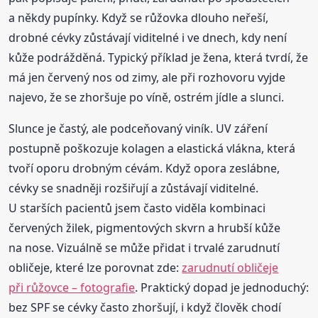
a někdy pupínky. Když se růžovka dlouho neřeší,
drobné cévky zůstávají viditelné i ve dnech, kdy není
kůže podrážděná. Typický příklad je žena, která tvrdí, že
má jen červený nos od zimy, ale při rozhovoru vyjde
najevo, že se zhoršuje po víně, ostrém jídle a slunci.
Slunce je častý, ale podceňovaný viník. UV záření
postupně poškozuje kolagen a elastická vlákna, která
tvoří oporu drobným cévám. Když opora zeslábne,
cévky se snadněji rozšiřují a zůstávají viditelné.
U starších pacientů jsem často viděla kombinaci
červených žilek, pigmentových skvrn a hrubší kůže
na nose. Vizuálně se může přidat i trvalé zarudnutí
obličeje, které lze porovnat zde:
zarudnutí obličeje
při růžovce – fotografie
. Praktický dopad je jednoduchý:
bez SPF se cévky často zhoršují, i když člověk chodí