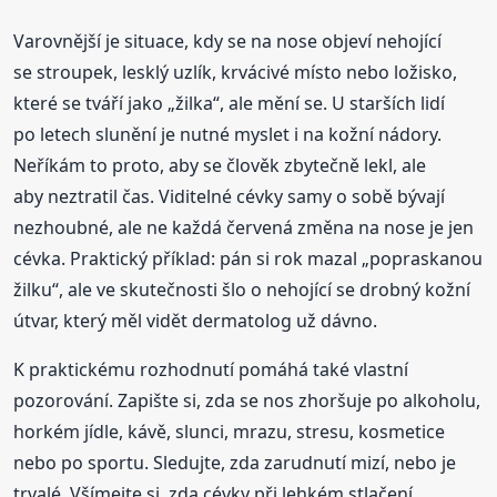
Varovnější je situace, kdy se na nose objeví nehojící
se stroupek, lesklý uzlík, krvácivé místo nebo ložisko,
které se tváří jako „žilka“, ale mění se. U starších lidí
po letech slunění je nutné myslet i na kožní nádory.
Neříkám to proto, aby se člověk zbytečně lekl, ale
aby neztratil čas. Viditelné cévky samy o sobě bývají
nezhoubné, ale ne každá červená změna na nose je jen
cévka. Praktický příklad: pán si rok mazal „popraskanou
žilku“, ale ve skutečnosti šlo o nehojící se drobný kožní
útvar, který měl vidět dermatolog už dávno.
K praktickému rozhodnutí pomáhá také vlastní
pozorování. Zapište si, zda se nos zhoršuje po alkoholu,
horkém jídle, kávě, slunci, mrazu, stresu, kosmetice
nebo po sportu. Sledujte, zda zarudnutí mizí, nebo je
trvalé. Všímejte si, zda cévky při lehkém stlačení