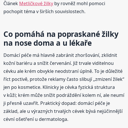
Článek
Metličkové žilky
by rovněž mohl pomoci
pochopit téma v širších souvislostech.
Co pomáhá na popraskané žilky
na nose doma a u lékaře
Domácí péče má hlavně zabránit zhoršování, zklidnit
kožní bariéru a snížit červenání. Již trvale viditelnou
cévku ale krém obvykle neodstraní úplně. To je důležité
říct poctivě, protože reklamy často slibují „zmizení žilek“
jen po kosmetice. Klinicky je cévka fyzická struktura
v kůži; krém může snížit podráždění kolem ní, ale neumí
ji přesně uzavřít. Praktický dopad: domácí péče je
základ, ale u výrazných trvalých cévek bývá nejúčinnější
cévní ošetření u dermatologa.