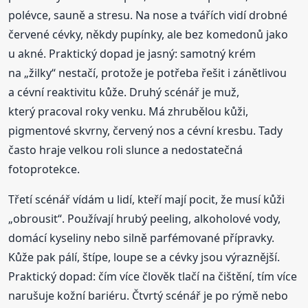
polévce, sauně a stresu. Na nose a tvářích vidí drobné
červené cévky, někdy pupínky, ale bez komedonů jako
u akné. Praktický dopad je jasný: samotný krém
na „žilky“ nestačí, protože je potřeba řešit i zánětlivou
a cévní reaktivitu kůže. Druhý scénář je muž,
který pracoval roky venku. Má zhrubělou kůži,
pigmentové skvrny, červený nos a cévní kresbu. Tady
často hraje velkou roli slunce a nedostatečná
fotoprotekce.
Třetí scénář vídám u lidí, kteří mají pocit, že musí kůži
„obrousit“. Používají hrubý peeling, alkoholové vody,
domácí kyseliny nebo silně parfémované přípravky.
Kůže pak pálí, štípe, loupe se a cévky jsou výraznější.
Praktický dopad: čím více člověk tlačí na čištění, tím více
narušuje kožní bariéru. Čtvrtý scénář je po rýmě nebo