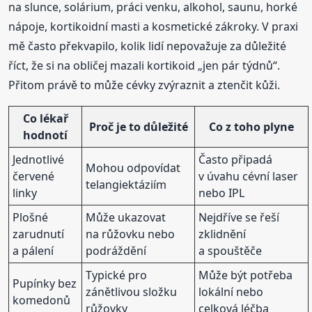
na slunce, solárium, práci venku, alkohol, saunu, horké
nápoje, kortikoidní masti a kosmetické zákroky. V praxi
mě často překvapilo, kolik lidí nepovažuje za důležité
říct, že si na obličej mazali kortikoid „jen pár týdnů“.
Přitom právě to může cévky zvýraznit a ztenčit kůži.
Co lékař
Proč je to důležité
Co z toho plyne
hodnotí
Jednotlivé
Často připadá
Mohou odpovídat
červené
v úvahu cévní laser
telangiektáziím
linky
nebo IPL
Plošné
Může ukazovat
Nejdříve se řeší
zarudnutí
na růžovku nebo
zklidnění
a pálení
podráždění
a spouštěče
Typické pro
Může být potřeba
Pupínky bez
zánětlivou složku
lokální nebo
komedonů
růžovky
celková léčba