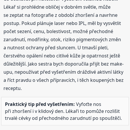
Lékař si prohlédne obličej v dobrém světle, může
se zeptat na fotografie z období zhoršení a navrhne
postup. Pokud plánuje laser nebo IPL, měl by vysvětlit
počet sezení, cenu, bolestivost, možné přechodné
zarudnutí, modřinky, otok, riziko pigmentových změn
a nutnost ochrany před sluncem. U tmavší pleti,
čerstvého opálení nebo citlivé kůže je opatrnost ještě
důležitější. Jako sestra bych doporučila přijít bez make-
upu, nepoužívat před vyšetřením dráždivé aktivní látky
a říct pravdu o všech přípravcích, i těch koupených bez
receptu.
Praktický tip před vyšetřením:
Vyfoťte nos
při zhoršení i v klidový den. Lékaři to pomůže rozlišit
trvalé cévky od přechodného zarudnutí po spouštěči.