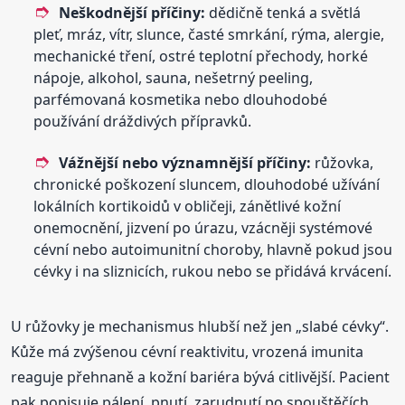
Neškodnější příčiny:
dědičně tenká a světlá
pleť, mráz, vítr, slunce, časté smrkání, rýma, alergie,
mechanické tření, ostré teplotní přechody, horké
nápoje, alkohol, sauna, nešetrný peeling,
parfémovaná kosmetika nebo dlouhodobé
používání dráždivých přípravků.
Vážnější nebo významnější příčiny:
růžovka,
chronické poškození sluncem, dlouhodobé užívání
lokálních kortikoidů v obličeji, zánětlivé kožní
onemocnění, jizvení po úrazu, vzácněji systémové
cévní nebo autoimunitní choroby, hlavně pokud jsou
cévky i na sliznicích, rukou nebo se přidává krvácení.
U růžovky je mechanismus hlubší než jen „slabé cévky“.
Kůže má zvýšenou cévní reaktivitu, vrozená imunita
reaguje přehnaně a kožní bariéra bývá citlivější. Pacient
pak popisuje pálení, pnutí, zarudnutí po spouštěčích