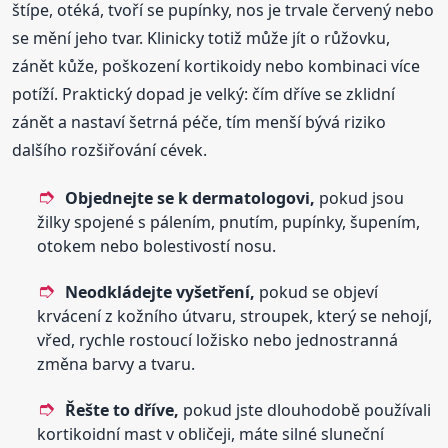
štípe, otéká, tvoří se pupínky, nos je trvale červený nebo
se mění jeho tvar. Klinicky totiž může jít o růžovku,
zánět kůže, poškození kortikoidy nebo kombinaci více
potíží. Praktický dopad je velký: čím dříve se zklidní
zánět a nastaví šetrná péče, tím menší bývá riziko
dalšího rozšiřování cévek.
Objednejte se k dermatologovi,
pokud jsou
žilky spojené s pálením, pnutím, pupínky, šupením,
otokem nebo bolestivostí nosu.
Neodkládejte vyšetření,
pokud se objeví
krvácení z kožního útvaru, stroupek, který se nehojí,
vřed, rychle rostoucí ložisko nebo jednostranná
změna barvy a tvaru.
Řešte to dříve,
pokud jste dlouhodobě používali
kortikoidní mast v obličeji, máte silné sluneční