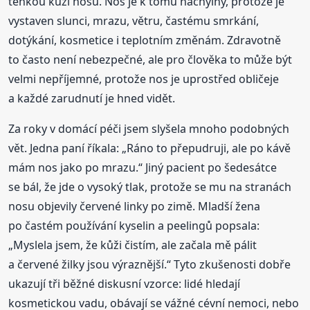
tenkou kůži nosu. Nos je k tomu náchylný, protože je
vystaven slunci, mrazu, větru, častému smrkání,
dotýkání, kosmetice i teplotním změnám. Zdravotně
to často není nebezpečné, ale pro člověka to může být
velmi nepříjemné, protože nos je uprostřed obličeje
a každé zarudnutí je hned vidět.
Za roky v domácí péči jsem slyšela mnoho podobných
vět. Jedna paní říkala: „Ráno to přepudruji, ale po kávě
mám nos jako po mrazu.“ Jiný pacient po šedesátce
se bál, že jde o vysoký tlak, protože se mu na stranách
nosu objevily červené linky po zimě. Mladší žena
po častém používání kyselin a peelingů popsala:
„Myslela jsem, že kůži čistím, ale začala mě pálit
a červené žilky jsou výraznější.“ Tyto zkušenosti dobře
ukazují tři běžné diskusní vzorce: lidé hledají
kosmetickou vadu, obávají se vážné cévní nemoci, nebo