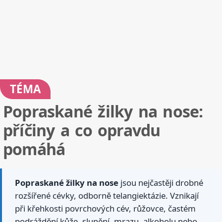
TÉMA
Popraskané žilky na nose:
příčiny a co opravdu
pomáhá
Popraskané žilky na nose
jsou nejčastěji drobné
rozšířené cévky, odborně telangiektázie. Vznikají
při křehkosti povrchových cév, růžovce, častém
podráždění kůže, slunění, mrazu, alkoholu nebo