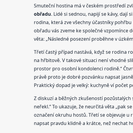
Smuteční hostina má v českém prostředí zvl
obřadu
. Lidé si sednou, napijí se kávy, daj
rodina, která zve všechny účastníky pohřbu
obřadu vás zveme ke společné vzpomínce do r
věta: „Následné posezení proběhne v úzkém 
Třetí častý případ nastává, když se rodina 
na hřbitově. V takové situaci není vhodné s
prostor pro osobní kondolenci rodině.“ Čtvrt
právě proto je dobré pozvánku napsat jasně
Praktický dopad je velký: kuchyně ví počet po
Z diskuzí a běžných zkušeností pozůstalých se
neřekl.“ To ukazuje, že neurčitá věta „pak se
označení okruhu hostů. Třetí se objevuje u r
napsat pravdu klidně a krátce, než nechat ho