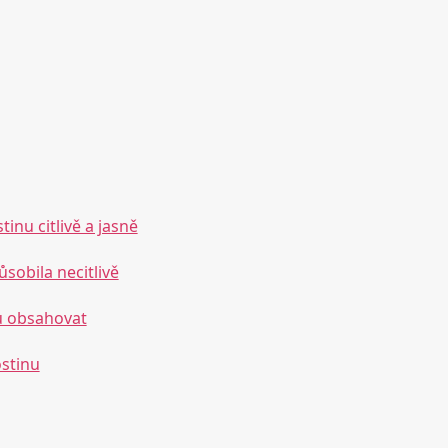
inu citlivě a jasně
sobila necitlivě
u obsahovat
stinu