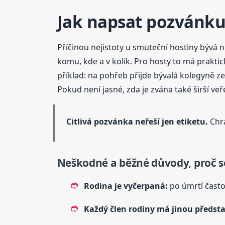
Jak napsat pozvánku 
Příčinou nejistoty u smuteční hostiny bývá 
komu, kde a v kolik. Pro hosty to má praktic
příklad: na pohřeb přijde bývalá kolegyně z
Pokud není jasné, zda je zvána také širší veř
Citlivá pozvánka neřeší jen etiketu.
Chrá
Neškodné a běžné důvody, proč se
Rodina je vyčerpaná:
po úmrtí často 
Každý člen rodiny má jinou předst