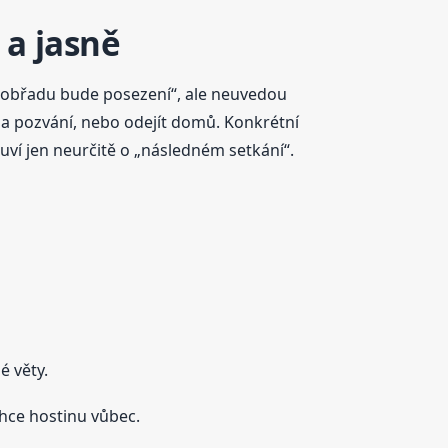
 a jasně
po obřadu bude posezení“, ale neuvedou
 na pozvání, nebo odejít domů. Konkrétní
uví jen neurčitě o „následném setkání“.
é věty.
chce hostinu vůbec.