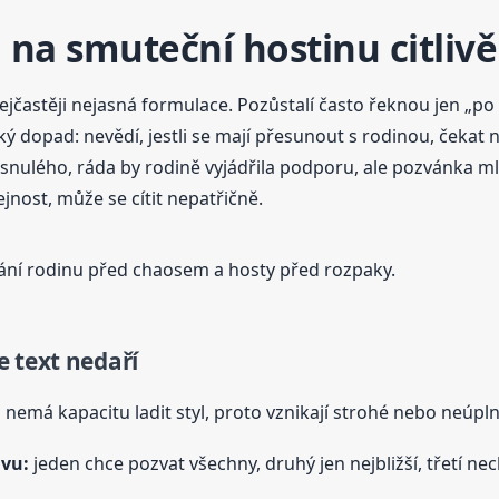
na smuteční hostinu citlivě
nejčastěji nejasná formulace. Pozůstalí často řeknou jen „
ký dopad: nevědí, jestli se mají přesunout s rodinou, čekat
esnulého, ráda by rodině vyjádřila podporu, ale pozvánka ml
ejnost, může se cítit nepatřičně.
ní rodinu před chaosem a hosty před rozpaky.
 text nedaří
nemá kapacitu ladit styl, proto vznikají strohé nebo neúpln
avu:
jeden chce pozvat všechny, druhý jen nejbližší, třetí ne