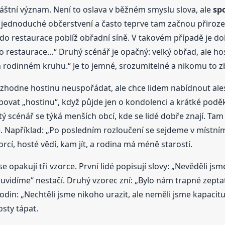
áštní význam. Není to oslava v běžném smyslu slova, ale
sp
í si jednoduché občerstvení a často teprve tam začnou přiroz
 do restaurace poblíž obřadní síně. V takovém případě je d
estaurace…“ Druhý scénář je opačný: velký obřad, ale host
rodinném kruhu.“ Je to jemné, srozumitelné a nikomu to zb
rozhodne hostinu neuspořádat, ale chce lidem nabídnout ale
libovat „hostinu“, když půjde jen o kondolenci a krátké pod
ý scénář se týká menších obcí, kde se lidé dobře znají. Tam 
. Například: „Po posledním rozloučení se sejdeme v místn
rcí, hosté vědí, kam jít, a rodina má méně starostí.
 opakují tři vzorce. První lidé popisují slovy: „Nevěděli jsm
 uvidíme“ nestačí. Druhý vzorec zní: „Bylo nám trapné zeptat
odin: „Nechtěli jsme nikoho urazit, ale neměli jsme kapacit
sty tápat.