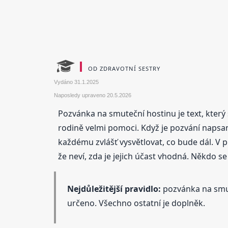
OD ZDRAVOTNÍ SESTRY
Vydáno
31.1.2025
Naposledy upraveno
20.5.2026
Pozvánka na smuteční hostinu je text, který
rodině velmi pomoci. Když je pozvání napsané
každému zvlášť vysvětlovat, co bude dál. V pra
že neví, zda je jejich účast vhodná. Někdo se
Nejdůležitější pravidlo:
pozvánka na smut
určeno. Všechno ostatní je doplněk.