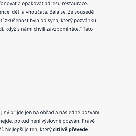
efonovat a opakovat adresu restaurace.
ence, děti a vnoučata. Bála se, že sousedé
tí zkušenost byla od syna, který pozvánku
, když s námi chvíli zavzpomínáte.“ Tato
Jiný přijde jen na obřad a následné pozvání
m nejde, pokud není výslovně pozván. Právě
. Nejlepší je ten, který
citlivě převede