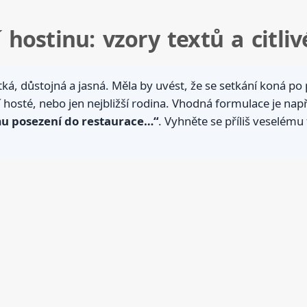
hostinu: vzory textů a citli
á, důstojná a jasná. Měla by uvést, že se setkání koná po 
í hosté, nebo jen nejbližší rodina. Vhodná formulace je nap
u posezení do restaurace…“
. Vyhněte se příliš veselém