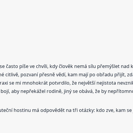
 se často píše ve chvíli, kdy člověk nemá sílu přemýšlet na
 citlivě, pozvaní přesně vědí, kam mají po obřadu přijít, zda
xi se mi mnohokrát potvrdilo, že největší nejistota nevzniká z
 bojí, aby nepřekážel rodině, jiný se obává, že by nepřítomn
eční hostinu má odpovědět na tři otázky: kdo zve, kam se 