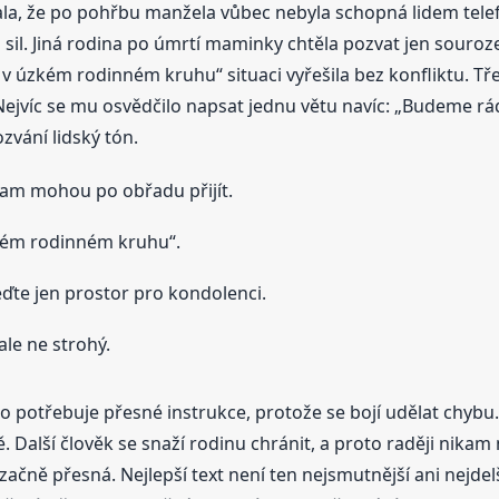
kala, že po pohřbu manžela vůbec nebyla schopná lidem tel
o sil. Jiná rodina po úmrtí maminky chtěla pozvat jen souroz
 úzkém rodinném kruhu“ situaci vyřešila bez konfliktu. Tře
jvíc se mu osvědčilo napsat jednu větu navíc: „Budeme rádi
zvání lidský tón.
kam mohou po obřadu přijít.
kém rodinném kruhu“.
eďte jen prostor pro kondolenci.
ale ne strohý.
 potřebuje přesné instrukce, protože se bojí udělat chybu. 
ně. Další člověk se snaží rodinu chránit, a proto raději nika
čně přesná. Nejlepší text není ten nejsmutnější ani nejdelší