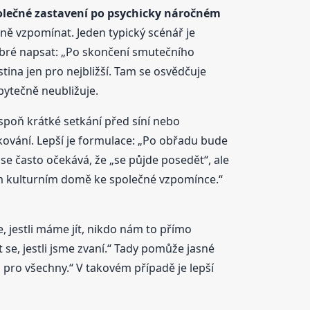
olečné zastavení po psychicky náročném
eně vzpomínat. Jeden typický scénář je
obré napsat: „Po skončení smutečního
ina jen pro nejbližší. Tam se osvědčuje
ytečně neubližuje.
spoň krátké setkání před síní nebo
ěkování. Lepší je formulace: „Po obřadu bude
se často očekává, že „se půjde posedět“, ale
ím kulturním domě ke společné vzpomínce.“
e, jestli máme jít, nikdo nám to přímo
 se, jestli jsme zvaní.“ Tady pomůže jasné
u pro všechny.“ V takovém případě je lepší