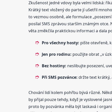
Zkušenost jedné vdovy byla velmi lidská: ří
Krátký text vložený do parte jí ušetřil mnoh
to vezmou osobně, ale formulace „posezení v
posílal SMS zprávou starším známým otce. Ne
věta změkčila praktickou informaci a dala po
Pro všechny hosty:
pište otevřeně, 
Jen pro rodinu:
použijte obrat „v úz
Bez hostiny:
neslibujte posezení, uv
Při SMS pozvánce:
držte text krátký, 
Chování lidí kolem pohřbu bývá různé. Někdo
by přijal pouze tehdy, když je vyslovené jas
proto by pozvánka měla být laskavá i organiza