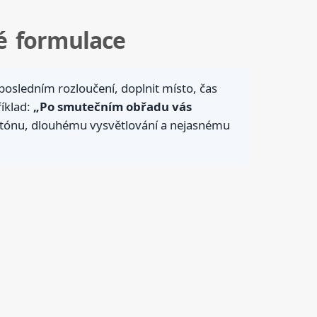
vé formulace
posledním rozloučení, doplnit místo, čas
říklad:
„Po smutečním obřadu vás
u tónu, dlouhému vysvětlování a nejasnému