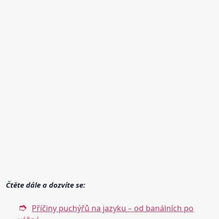
Čtěte dále a dozvíte se:
Příčiny puchýřů na jazyku – od banálních po