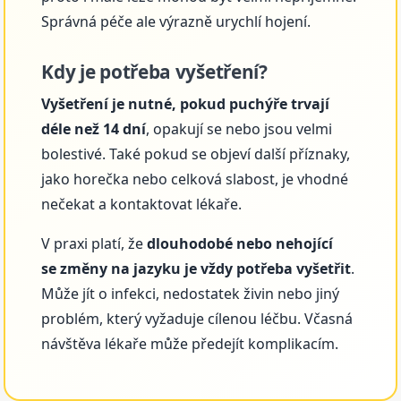
Správná péče ale výrazně urychlí hojení.
Kdy je potřeba vyšetření?
Vyšetření je nutné, pokud puchýře trvají
déle než 14 dní
, opakují se nebo jsou velmi
bolestivé. Také pokud se objeví další příznaky,
jako horečka nebo celková slabost, je vhodné
nečekat a kontaktovat lékaře.
V praxi platí, že
dlouhodobé nebo nehojící
se změny na jazyku je vždy potřeba vyšetřit
.
Může jít o infekci, nedostatek živin nebo jiný
problém, který vyžaduje cílenou léčbu. Včasná
návštěva lékaře může předejít komplikacím.