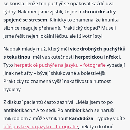
se kousla. Jenže ten puchýř se opakoval každé dva
týdny. Nakonec jsme zjistili, že jde o
chronické afty
spojené se stresem
. Klinicky to znamená, že imunita
sliznice reaguje přehnaně. Praktický dopad? Museli
jsme řešit nejen lokální léčbu, ale i životní styl.
Naopak mladý muž, který měl
více drobných puchýřků
s tekutinou
, měl ve skutečnosti
herpetickou infekci
.
Tyto
herpetické puchýře na jazyku – fotografie
vypadají
jinak než afty – bývají shlukované a bolestivější.
Prakticky to znamená vyšší nakažlivost a nutnost
hygieny.
Z diskuzí pacientů často zaznívá: „Měla jsem to po
antibiotikách.“ A to sedí. Po antibiotikách se naruší
mikrobiom a může vzniknout
kandidóza
. Typicky vidíte
bílé povlaky na jazyku – fotografie
, někdy i drobné