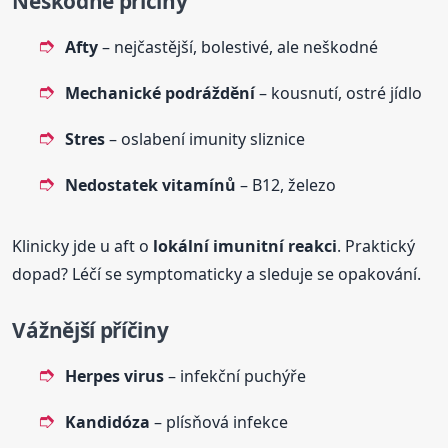
Neškodné příčiny
Afty
– nejčastější, bolestivé, ale neškodné
Mechanické podráždění
– kousnutí, ostré jídlo
Stres
– oslabení imunity sliznice
Nedostatek vitamínů
– B12, železo
Klinicky jde u aft o
lokální imunitní reakci
. Praktický
dopad? Léčí se symptomaticky a sleduje se opakování.
Vážnější příčiny
Herpes virus
– infekční puchýře
Kandidóza
– plísňová infekce