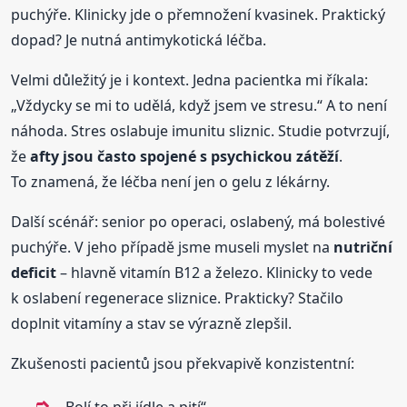
puchýře. Klinicky jde o přemnožení kvasinek. Praktický
dopad? Je nutná antimykotická léčba.
Velmi důležitý je i kontext. Jedna pacientka mi říkala:
„Vždycky se mi to udělá, když jsem ve stresu.“ A to není
náhoda. Stres oslabuje imunitu sliznic. Studie potvrzují,
že
afty jsou často spojené s psychickou zátěží
.
To znamená, že léčba není jen o gelu z lékárny.
Další scénář: senior po operaci, oslabený, má bolestivé
puchýře. V jeho případě jsme museli myslet na
nutriční
deficit
– hlavně vitamín B12 a železo. Klinicky to vede
k oslabení regenerace sliznice. Prakticky? Stačilo
doplnit vitamíny a stav se výrazně zlepšil.
Zkušenosti pacientů jsou překvapivě konzistentní:
„Bolí to při jídle a pití“