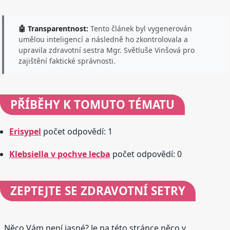
🤖 Transparentnost:
Tento článek byl vygenerován
umělou inteligencí a následně ho zkontrolovala a
upravila zdravotní sestra Mgr. Světluše Vinšová pro
zajištění faktické správnosti.
PŘÍBĚHY
K TOMUTO TÉMATU
Erisypel
počet odpovědí: 1
Klebsiella v pochve lecba
počet odpovědí: 0
ZEPTEJTE SE
ZDRAVOTNÍ SETRY
Něco Vám není jasné? Je na této stránce něco v