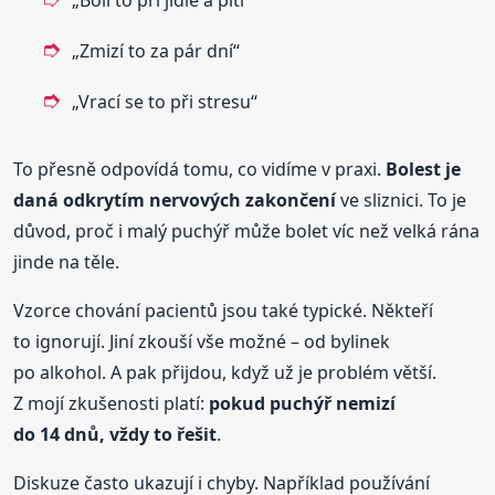
„Zmizí to za pár dní“
„Vrací se to při stresu“
To přesně odpovídá tomu, co vidíme v praxi.
Bolest je
daná odkrytím nervových zakončení
ve sliznici. To je
důvod, proč i malý puchýř může bolet víc než velká rána
jinde na těle.
Vzorce chování pacientů jsou také typické. Někteří
to ignorují. Jiní zkouší vše možné – od bylinek
po alkohol. A pak přijdou, když už je problém větší.
Z mojí zkušenosti platí:
pokud puchýř nemizí
do 14 dnů, vždy to řešit
.
Diskuze často ukazují i chyby. Například používání