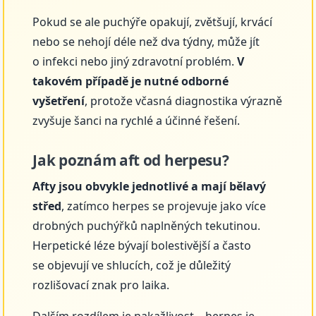
Pokud se ale puchýře opakují, zvětšují, krvácí
nebo se nehojí déle než dva týdny, může jít
o infekci nebo jiný zdravotní problém.
V
takovém případě je nutné odborné
vyšetření
, protože včasná diagnostika výrazně
zvyšuje šanci na rychlé a účinné řešení.
Jak poznám aft od herpesu?
Afty jsou obvykle jednotlivé a mají bělavý
střed
, zatímco herpes se projevuje jako více
drobných puchýřků naplněných tekutinou.
Herpetické léze bývají bolestivější a často
se objevují ve shlucích, což je důležitý
rozlišovací znak pro laika.
Dalším rozdílem je nakažlivost – herpes je