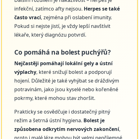
infekční, zatímco afty nejsou.
Herpes se také
často vrací
, zejména při oslabení imunity.
Pokud si nejste jistí, je vždy lepší navštívit
lékaře, který diagnózu potvrdí.
Co pomáhá na bolest puchýřů?
Nejčastěji pomáhají lokální gely a ústní
výplachy
, které snižují bolest a podporují
hojení. Důležité je také vyhýbat se dráždivým
potravinám, jako jsou kyselé nebo kořeněné
pokrmy, které mohou stav zhoršit.
Prakticky se osvědčuje i dostatečný pitný
režim a šetrná ústní hygiena.
Bolest je
způsobena odkrytím nervových zakončení
,
proto i malé léze mohou být velmi nepříjemné.