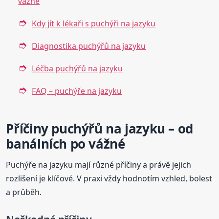
vážné
Kdy jít k lékaři s puchýři na jazyku
Diagnostika puchýřů na jazyku
Léčba puchýřů na jazyku
FAQ – puchýře na jazyku
Příčiny puchýřů na jazyku – od
banálních po vážné
Puchýře na jazyku mají různé příčiny a právě jejich
rozlišení je klíčové. V praxi vždy hodnotím vzhled, bolest
a průběh.