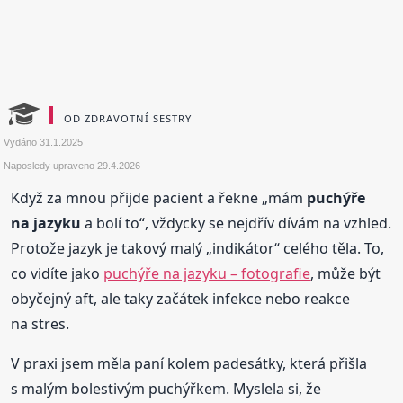
OD ZDRAVOTNÍ SESTRY
Vydáno
31.1.2025
Naposledy upraveno
29.4.2026
Když za mnou přijde pacient a řekne „mám
puchýře
na jazyku
a bolí to“, vždycky se nejdřív dívám na vzhled.
Protože jazyk je takový malý „indikátor“ celého těla. To,
co vidíte jako
puchýře na jazyku – fotografie
, může být
obyčejný aft, ale taky začátek infekce nebo reakce
na stres.
V praxi jsem měla paní kolem padesátky, která přišla
s malým bolestivým puchýřkem. Myslela si, že