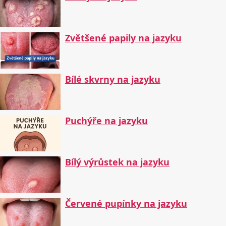
Zvětšené papily na jazyku
Bílé skvrny na jazyku
Puchýře na jazyku
Bílý výrůstek na jazyku
Červené pupínky na jazyku