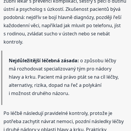
zubní lékař s prevencí komplikací, sestry s péčí o dutinu
ústní a psycholog s úzkostí. Zkušenost pacientů bývá
podobná: nejdřív se bojí hlavně diagnózy, později řeší
každodenní věci, například jak mluvit po telefonu, jíst
s rodinou, zvládat sucho v ústech nebo se nebát
kontroly.
Nejdůležitější léčebná zásada:
o způsobu léčby
má rozhodovat specializovaný tým pro nádory
hlavy a krku. Pacient má právo ptát se na cíl léčby,
alternativy, rizika, dopad na řeč a polykání
i možnost druhého názoru.
Po léčbě následují pravidelné kontroly, protože je
potřeba zachytit návrat nemoci, pozdní následky léčby
i druhé nádory v oblasti hlavy a krku. Prakticky