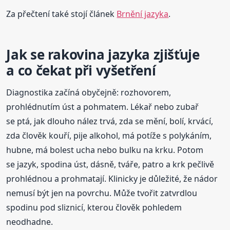
Za přečtení také stojí článek
Brnění jazyka
.
Jak se rakovina jazyka zjišťuje
a co čekat při vyšetření
Diagnostika začíná obyčejně: rozhovorem,
prohlédnutím úst a pohmatem. Lékař nebo zubař
se ptá, jak dlouho nález trvá, zda se mění, bolí, krvácí,
zda člověk kouří, pije alkohol, má potíže s polykáním,
hubne, má bolest ucha nebo bulku na krku. Potom
se jazyk, spodina úst, dásně, tváře, patro a krk pečlivě
prohlédnou a prohmatají. Klinicky je důležité, že nádor
nemusí být jen na povrchu. Může tvořit zatvrdlou
spodinu pod sliznicí, kterou člověk pohledem
neodhadne.