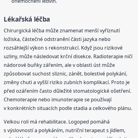
onemocnění ledvin.
Lékařská léčba
Chirurgická léčba může znamenat menší vyříznutí
ložiska, částečné odstranění části jazyka nebo
rozsáhlejší výkon s rekonstrukcí. Když jsou rizikové
uzliny, může následovat krční disekce. Radioterapie ničí
nádorové buňky zářením, ale v oblasti úst může
způsobovat suchost sliznic, zánět, bolestivé polykání,
změny chuti a vyšší riziko zubních komplikací. Proto je
před ozářením často důležité stomatologické ošetření.
Chemoterapie nebo imunoterapie se používají
v konkrétních situacích podle stadia a celkového plánu.
Velkou roli má rehabilitace. Logoped pomáhá
s výslovností a polykáním, nutriční terapeut s jídlem,