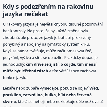
Kdy s podezřením na rakovinu
jazyka nečekat
U rakoviny jazyka je největší chybou dlouhé pozorování
bez kontroly. Ne proto, že by každá změna byla
zhoubná, ale proto, že jazyk je bohatě prokrvený,
pohyblivý a napojený na lymfatický systém krku.
Když se nádor zvětšuje, může začít omezovat řeč,
polykání, výživu a šířit se do uzlin. Praktický dopad je
jednoduchý:
čím dříve se zjistí, o co jde, tím menší
může být léčebný zásah
a tím větší šance zachovat
funkce jazyka.
Lékaře nebo zubaře vyhledejte, pokud se objeví
vřed,
prasklina, zatvrdlina, bulka, bílá nebo červená
skvrna
, která se nehojí nebo nezlepšuje déle než dva až