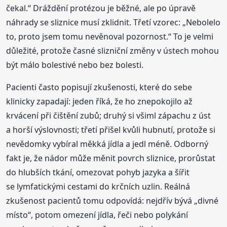
čekal.“ Dráždění protézou je běžné, ale po úpravě
náhrady se sliznice musí zklidnit. Třetí vzorec: „Nebolelo
to, proto jsem tomu nevěnoval pozornost.“ To je velmi
důležité, protože časné slizniční změny v ústech mohou
být málo bolestivé nebo bez bolesti.
Pacienti často popisují zkušenosti, které do sebe
klinicky zapadají: jeden říká, že ho znepokojilo až
krvácení při čištění zubů; druhý si všiml zápachu z úst
a horší výslovnosti; třetí přišel kvůli hubnutí, protože si
nevědomky vybíral měkká jídla a jedl méně. Odborný
fakt je, že nádor může měnit povrch sliznice, prorůstat
do hlubších tkání, omezovat pohyb jazyka a šířit
se lymfatickými cestami do krčních uzlin. Reálná
zkušenost pacientů tomu odpovídá: nejdřív bývá „divné
místo“, potom omezení jídla, řeči nebo polykání