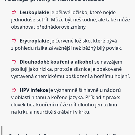
Leukoplakie
je bělavé ložisko, které nejde
jednoduše setřít. Může být neškodné, ale také může
obsahovat přednádorové změny.
Erytroplakie
je červené ložisko, které bývá
z pohledu rizika závažnější než běžný bílý povlak.
Dlouhodobé kouření a alkohol
se navzájem
posilují jako rizika, protože sliznice je opakovaně
vystavená chemickému poškození a horšímu hojení.
HPV infekce
je významnější hlavně u nádorů
v oblasti hltanu a kořene jazyka. Příklad z praxe:
člověk bez kouření může mít dlouho jen uzlinu
na krku a neurčité škrábání v krku.