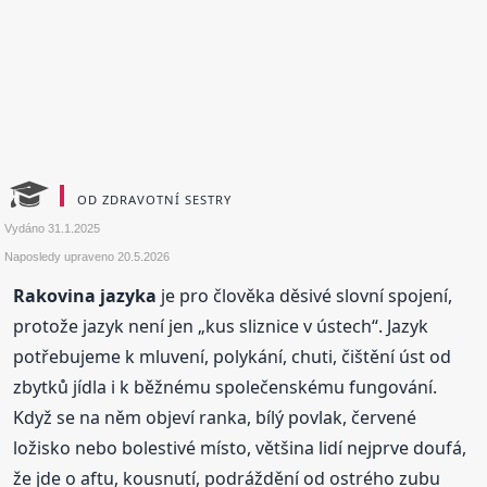
OD ZDRAVOTNÍ SESTRY
Vydáno
31.1.2025
Naposledy upraveno
20.5.2026
Rakovina jazyka
je pro člověka děsivé slovní spojení,
protože jazyk není jen „kus sliznice v ústech“. Jazyk
potřebujeme k mluvení, polykání, chuti, čištění úst od
zbytků jídla i k běžnému společenskému fungování.
Když se na něm objeví ranka, bílý povlak, červené
ložisko nebo bolestivé místo, většina lidí nejprve doufá,
že jde o aftu, kousnutí, podráždění od ostrého zubu