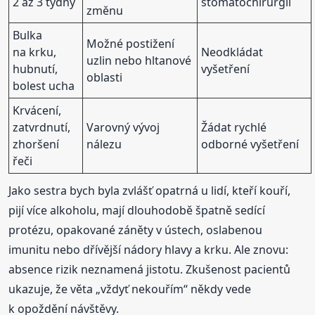
2 až 3 týdny
stomatochirurgii
změnu
Bulka
Možné postižení
na krku,
Neodkládat
uzlin nebo hltanové
hubnutí,
vyšetření
oblasti
bolest ucha
Krvácení,
zatvrdnutí,
Varovný vývoj
Žádat rychlé
zhoršení
nálezu
odborné vyšetření
řeči
Jako sestra bych byla zvlášť opatrná u lidí, kteří kouří,
pijí více alkoholu, mají dlouhodobě špatně sedící
protézu, opakované záněty v ústech, oslabenou
imunitu nebo dřívější nádory hlavy a krku. Ale znovu:
absence rizik neznamená jistotu. Zkušenost pacientů
ukazuje, že věta „vždyť nekouřím“ někdy vede
k opoždění návštěvy.