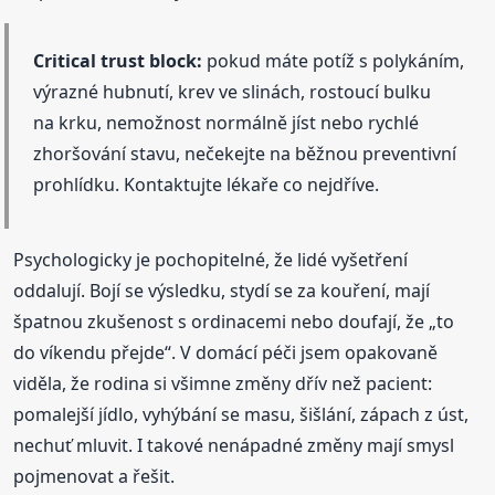
Critical trust block:
pokud máte potíž s polykáním,
výrazné hubnutí, krev ve slinách, rostoucí bulku
na krku, nemožnost normálně jíst nebo rychlé
zhoršování stavu, nečekejte na běžnou preventivní
prohlídku. Kontaktujte lékaře co nejdříve.
Psychologicky je pochopitelné, že lidé vyšetření
oddalují. Bojí se výsledku, stydí se za kouření, mají
špatnou zkušenost s ordinacemi nebo doufají, že „to
do víkendu přejde“. V domácí péči jsem opakovaně
viděla, že rodina si všimne změny dřív než pacient:
pomalejší jídlo, vyhýbání se masu, šišlání, zápach z úst,
nechuť mluvit. I takové nenápadné změny mají smysl
pojmenovat a řešit.