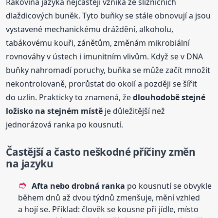
Rakovina jazyka nejčastěji vzniká ze slizničních
dlaždicových buněk. Tyto buňky se stále obnovují a jsou
vystavené mechanickému dráždění, alkoholu,
tabákovému kouři, zánětům, změnám mikrobiální
rovnováhy v ústech i imunitním vlivům. Když se v DNA
buňky nahromadí poruchy, buňka se může začít množit
nekontrolovaně, prorůstat do okolí a později se šířit
do uzlin. Prakticky to znamená, že
dlouhodobě stejné
ložisko na stejném místě
je důležitější než
jednorázová ranka po kousnutí.
Častější a často neškodné příčiny změn
na jazyku
Afta nebo drobná ranka
po kousnutí se obvykle
během dnů až dvou týdnů zmenšuje, mění vzhled
a hojí se. Příklad: člověk se kousne při jídle, místo