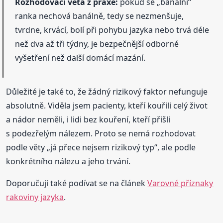
Rozhodovací věta z praxe:
pokud se „banální“
ranka nechová banálně, tedy se nezmenšuje,
tvrdne, krvácí, bolí při pohybu jazyka nebo trvá déle
než dva až tři týdny, je bezpečnější odborné
vyšetření než další domácí mazání.
Důležité je také to, že žádný rizikový faktor nefunguje
absolutně. Viděla jsem pacienty, kteří kouřili celý život
a nádor neměli, i lidi bez kouření, kteří přišli
s podezřelým nálezem. Proto se nemá rozhodovat
podle věty „já přece nejsem rizikový typ“, ale podle
konkrétního nálezu a jeho trvání.
Doporučuji také podívat se na článek
Varovné příznaky
rakoviny jazyka
.