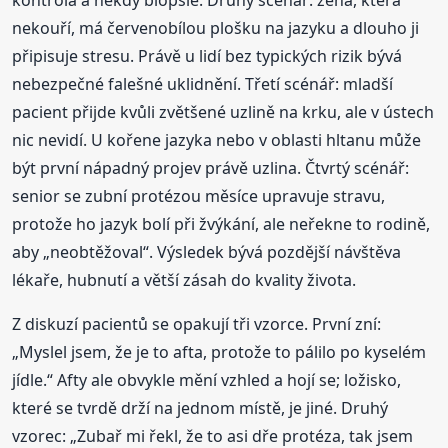
nekouří, má červenobílou plošku na jazyku a dlouho ji
připisuje stresu. Právě u lidí bez typických rizik bývá
nebezpečné falešné uklidnění. Třetí scénář: mladší
pacient přijde kvůli zvětšené uzlině na krku, ale v ústech
nic nevidí. U kořene jazyka nebo v oblasti hltanu může
být první nápadný projev právě uzlina. Čtvrtý scénář:
senior se zubní protézou měsíce upravuje stravu,
protože ho jazyk bolí při žvýkání, ale neřekne to rodině,
aby „neobtěžoval“. Výsledek bývá pozdější návštěva
lékaře, hubnutí a větší zásah do kvality života.
Z diskuzí pacientů se opakují tři vzorce. První zní:
„Myslel jsem, že je to afta, protože to pálilo po kyselém
jídle.“ Afty ale obvykle mění vzhled a hojí se; ložisko,
které se tvrdě drží na jednom místě, je jiné. Druhý
vzorec: „Zubař mi řekl, že to asi dře protéza, tak jsem