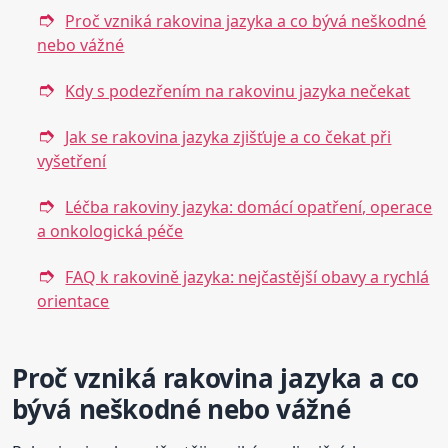
Proč vzniká rakovina jazyka a co bývá neškodné
nebo vážné
Kdy s podezřením na rakovinu jazyka nečekat
Jak se rakovina jazyka zjišťuje a co čekat při
vyšetření
Léčba rakoviny jazyka: domácí opatření, operace
a onkologická péče
FAQ k rakovině jazyka: nejčastější obavy a rychlá
orientace
Proč vzniká rakovina jazyka a co
bývá neškodné nebo vážné