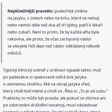
Nejdůležitější pravidlo:
podezřelá změna
na jazyku, v ústech nebo na krku, která se nehojí
nebo nemizí déle než dva až tři týdny, patří k lékaři
nebo zubaři. Není to proto, že by každá afta byla
rakovina, ale proto, že včas zachycený nádor
se obvykle řeší lépe než nádor odkládaný několik
měsíců.
Typický klinický scénář z ordinací vypadá takto: muž
po padesátce si opakovaně odírá bok jazyka
o ulomenou stoličku. Má na okraji jazyka vřed,
který chvíli bolí méně a chvíli víc. Říká si: „To je od zubu.“
Prakticky to může být pravda, ale pokud se sliznice ani
po odstranění dráždění nezahojí, musí následovat
kontrola a někdy biopsie. Druhý scénář: žena, která