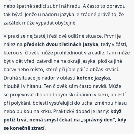
nebo špatně sedící zubní náhradu. A často to opravdu
tak bývá. Jenže u nádoru jazyka je zrádné právě to, že
začátek může vypadat obyčejně.
V praxi se nejčastěji řeší dvě odlišné situace. První je
nález na
předních dvou třetinách jazyka
, tedy v části,
kterou si člověk může prohlédnout v zrcadle. Tam může
být vidět vřed, zatvrdlina na okraji jazyka, ploška jiné
barvy nebo místo, které při jídle pálí a občas krvácí.
Druhá situace je nádor v oblasti
kořene jazyka
,
hlouběji v hltanu. Ten člověk sám často nevidí. Může
se projevovat dlouhodobým škrábáním v krku, bolestí
při polykání, bolestí vystřelující do ucha, změnou hlasu
nebo bulkou na krku. Praktický dopad je jasný:
když
potíž trvá, nemá smysl čekat na „správný den“, kdy
se konečně ztratí
.