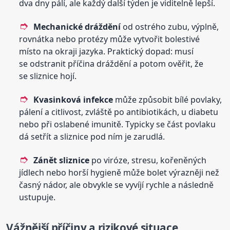
dva dny pálí, ale každý další týden je viditelně lepší.
Mechanické dráždění
od ostrého zubu, výplně,
rovnátka nebo protézy může vytvořit bolestivé
místo na okraji jazyka. Praktický dopad: musí
se odstranit příčina dráždění a potom ověřit, že
se sliznice hojí.
Kvasinková infekce
může způsobit bílé povlaky,
pálení a citlivost, zvláště po antibiotikách, u diabetu
nebo při oslabené imunitě. Typicky se část povlaku
dá setřít a sliznice pod ním je zarudlá.
Zánět sliznice
po viróze, stresu, kořeněných
jídlech nebo horší hygieně může bolet výrazněji než
časný nádor, ale obvykle se vyvíjí rychle a následně
ustupuje.
Vážnější příčiny a rizikové situace