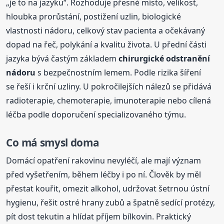
„je to na jazyku“. Rozhoduje přesné místo, velikost,
hloubka prorůstání, postižení uzlin, biologické
vlastnosti nádoru, celkový stav pacienta a očekávaný
dopad na řeč, polykání a kvalitu života. U přední části
jazyka bývá častým základem
chirurgické odstranění
nádoru
s bezpečnostním lemem. Podle rizika šíření
se řeší i krční uzliny. U pokročilejších nálezů se přidává
radioterapie, chemoterapie, imunoterapie nebo cílená
léčba podle doporučení specializovaného týmu.
Co má smysl doma
Domácí opatření rakovinu nevyléčí, ale mají význam
před vyšetřením, během léčby i po ní. Člověk by měl
přestat kouřit, omezit alkohol, udržovat šetrnou ústní
hygienu, řešit ostré hrany zubů a špatně sedící protézy,
pít dost tekutin a hlídat příjem bílkovin. Praktický