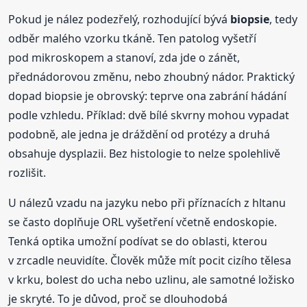
Pokud je nález podezřelý, rozhodující bývá
biopsie
, tedy
odběr malého vzorku tkáně. Ten patolog vyšetří
pod mikroskopem a stanoví, zda jde o zánět,
přednádorovou změnu, nebo zhoubný nádor. Praktický
dopad biopsie je obrovský: teprve ona zabrání hádání
podle vzhledu. Příklad: dvě bílé skvrny mohou vypadat
podobně, ale jedna je dráždění od protézy a druhá
obsahuje dysplazii. Bez histologie to nelze spolehlivě
rozlišit.
U nálezů vzadu na jazyku nebo při příznacích z hltanu
se často doplňuje ORL vyšetření včetně endoskopie.
Tenká optika umožní podívat se do oblasti, kterou
v zrcadle neuvidíte. Člověk může mít pocit cizího tělesa
v krku, bolest do ucha nebo uzlinu, ale samotné ložisko
je skryté. To je důvod, proč se dlouhodobá