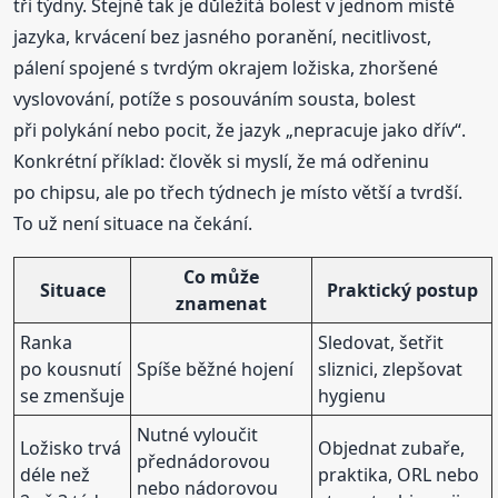
tři týdny. Stejně tak je důležitá bolest v jednom místě
jazyka, krvácení bez jasného poranění, necitlivost,
pálení spojené s tvrdým okrajem ložiska, zhoršené
vyslovování, potíže s posouváním sousta, bolest
při polykání nebo pocit, že jazyk „nepracuje jako dřív“.
Konkrétní příklad: člověk si myslí, že má odřeninu
po chipsu, ale po třech týdnech je místo větší a tvrdší.
To už není situace na čekání.
Co může
Situace
Praktický postup
znamenat
Ranka
Sledovat, šetřit
po kousnutí
Spíše běžné hojení
sliznici, zlepšovat
se zmenšuje
hygienu
Nutné vyloučit
Ložisko trvá
Objednat zubaře,
přednádorovou
déle než
praktika, ORL nebo
nebo nádorovou