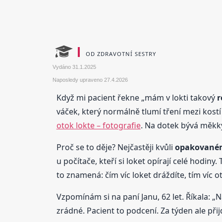
OD ZDRAVOTNÍ SESTRY
Vydáno
31.1.2025
Naposledy upraveno
27.4.2026
Když mi pacient řekne „mám v lokti takový
r
váček, který normálně tlumí tření mezi kostí
otok lokte – fotografie
. Na dotek bývá měkký
Proč se to děje? Nejčastěji kvůli
opakované
u počítače, kteří si loket opírají celé hodi
to znamená: čím víc loket dráždíte, tím víc o
Vzpomínám si na paní Janu, 62 let. Říkala: „
zrádné. Pacient to podcení. Za týden ale přij