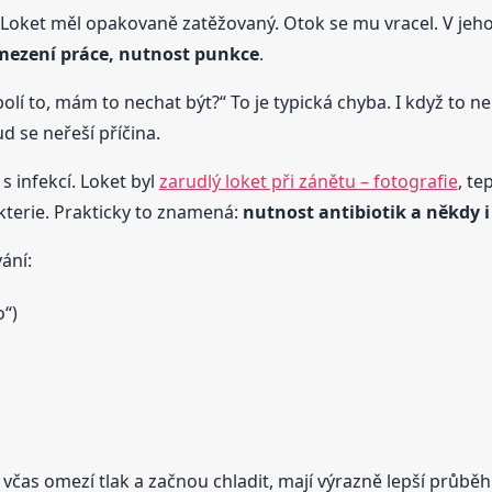
. Loket měl opakovaně zatěžovaný. Otok se mu vracel. V jeho
omezení práce, nutnost punkce
.
olí to, mám to nechat být?“ To je typická chyba. I když to ne
d se neřeší příčina.
s infekcí. Loket byl
zarudlý loket při zánětu – fotografie
, te
kterie. Prakticky to znamená:
nutnost antibiotik a někdy i
ání:
“)
včas omezí tlak a začnou chladit, mají výrazně lepší průběh