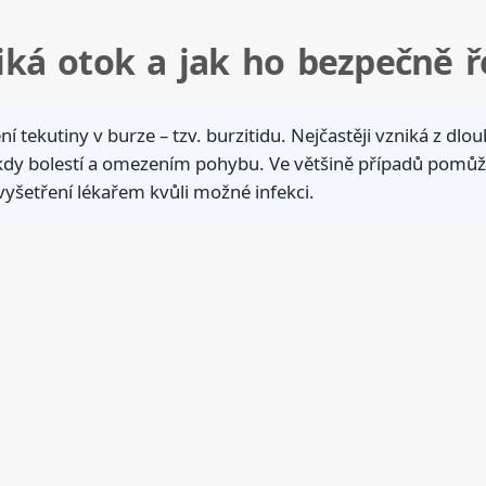
niká otok a jak ho bezpečně ř
 tekutiny v burze – tzv. burzitidu. Nejčastěji vzniká z dl
y bolestí a omezením pohybu. Ve většině případů pomůže k
vyšetření lékařem kvůli možné infekci.