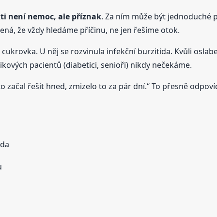
kti není nemoc, ale příznak
. Za ním může být jednoduché př
ná, že vždy hledáme příčinu, ne jen řešíme otok.
, cukrovka. U něj se rozvinula infekční burzitida. Kvůli oslab
zikových pacientů (diabetici, senioři) nikdy nečekáme.
o začal řešit hned, zmizelo to za pár dní.“ To přesně odpo
ida
u