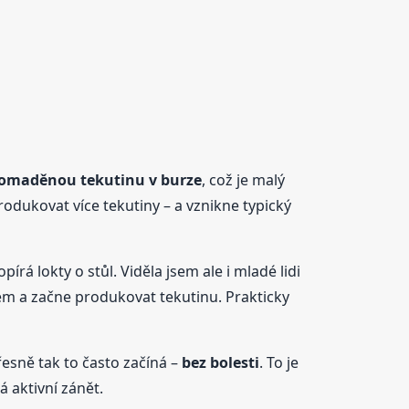
omaděnou tekutinu v burze
, což je malý
odukovat více tekutiny – a vznikne typický
írá lokty o stůl. Viděla jsem ale i mladé lidi
ětem a začne produkovat tekutinu. Prakticky
řesně tak to často začíná –
bez bolesti
. To je
á aktivní zánět.