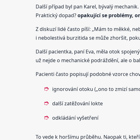
Další případ byl pan Karel, bývalý mechanik
Praktický dopad?
opakující se problémy, 
Z diskuzí lidé často píší: „Mám to měkké, neb
i nebolestivá burzitida se může zhoršit, poku
Další pacientka, paní Eva, měla otok spojený 
už nejde o mechanické podráždění, ale o ba
Pacienti často popisují podobné vzorce chov
ignorování otoku („ono to zmizí samo
další zatěžování lokte
odkládání vyšetření
To vede k horšímu průběhu. Naopak ti, kteří 