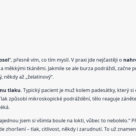
osol
“, přesně vím, co tím myslí. V praxi jde nejčastěji o
nahr
 a měkkými tkáněmi. Jakmile se ale burza podráždí, začne pr
, někdy až „želatinový“.
mu tlaku
. Typický pacient je muž kolem padesátky, který si op
ny. Tlak způsobí mikroskopické podráždění, tělo reaguje zán
téká.
Najednou jsem si všimla boule na lokti, vůbec to nebolelo.“ P
de zhoršení – tlak, citlivost, někdy i zarudnutí. To už znamen