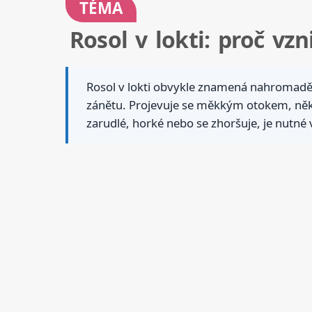
TÉMA
Rosol v lokti: proč vz
Rosol v lokti obvykle znamená nahromadění
zánětu. Projevuje se měkkým otokem, někd
zarudlé, horké nebo se zhoršuje, je nutné 