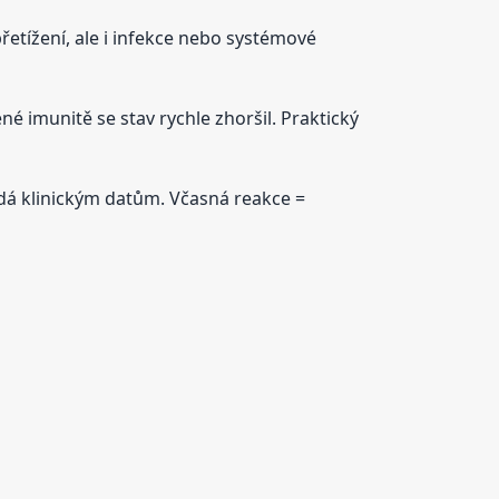
etížení, ale i infekce nebo systémové
ené imunitě se stav rychle zhoršil. Praktický
vídá klinickým datům. Včasná reakce =