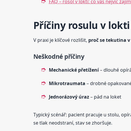
FAQ – rosol v lokti: co vás nejvíc zají
Příčiny rosulu v lokt
V praxi je klíčové rozlišit,
proč se tekutina v 
Neškodné příčiny
Mechanické přetížení
– dlouhé opírá
Mikrotraumata
– drobné opakované
Jednorázový úraz
– pád na loket
Typický scénář: pacient pracuje u stolu, opír
se tlak neodstraní, stav se zhoršuje.