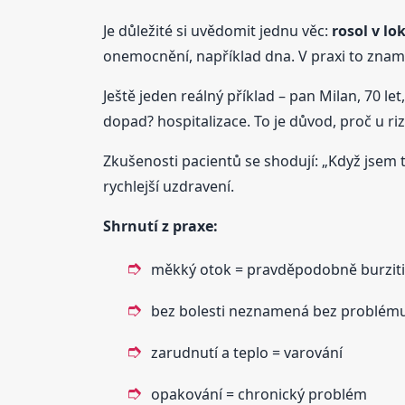
Je důležité si uvědomit jednu věc:
rosol v lo
onemocnění, například dna. V praxi to zname
Ještě jeden reálný příklad – pan Milan, 70 let
dopad? hospitalizace. To je důvod, proč u ri
Zkušenosti pacientů se shodují: „Když jsem t
rychlejší uzdravení.
Shrnutí z praxe:
měkký otok = pravděpodobně burzit
bez bolesti neznamená bez problém
zarudnutí a teplo = varování
opakování = chronický problém