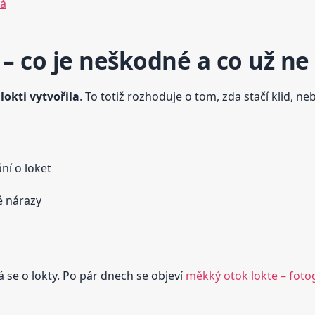
má
i – co je neškodné a co už ne
lokti vytvořila
. To totiž rozhoduje o tom, zda stačí klid, ne
ní o loket
 nárazy
á se o lokty. Po pár dnech se objeví
měkký otok lokte – foto