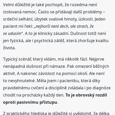
Velmi důležité je také pochopit, že rozedma není
izolovaná nemoc. Často se přidávají další problémy –
srdeční selhání, úbytek svalové hmoty, úzkosti. Jeden
pacient mi řekl: „
nejhorší není dech, ale strach, že
se udusím
“. A to je klinicky zásadní. Dušnost totiž není
jen fyzická, ale i psychická zátěž, která zhoršuje kvalitu
života.
Typický scénář, který vídám, má několik fází. Nejprve
nenápadná dušnost při námaze. Pak omezení běžných
aktivit. A nakonec závislost na pomoci okolí. Ale není
to nevyhnutelné. Měla jsem i pacientku, která díky
pravidelnému cvičení a disciplíně zvládala i po diagnóze
chodit na procházky každý den.
To je obrovský rozdíl
oproti pasivnímu přístupu
.
Z praktického hlediska je důležité si uvědomit, že délka