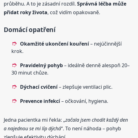
průběhu. A to je zásadní rozdíl.
Správná léčba může
přidat roky života
, což vidím opakovaně.
Domácí opatření
Okamžité ukončení kouření
– nejúčinnější
krok.
Pravidelný pohyb
– ideálně denně alespoň 20–
30 minut chůze.
Dýchací cvičení
– zlepšuje ventilaci plic.
Prevence infekcí
– očkování, hygiena.
Jedna pacientka mi řekla: „
začala jsem chodit každý den
a najednou se mi líp dýchá
“. To není náhoda – pohyb
zlepšuje efektivitu dýchání.