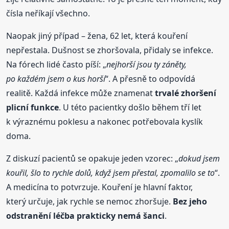
čísla neříkají všechno.
Naopak jiný případ – žena, 62 let, která kouření
nepřestala. Dušnost se zhoršovala, přidaly se infekce.
Na fórech lidé často píší: „
nejhorší jsou ty záněty,
po každém jsem o kus horší
“. A přesně to odpovídá
realitě. Každá infekce může znamenat
trvalé zhoršení
plicní funkce
. U této pacientky došlo během tří let
k výraznému poklesu a nakonec potřebovala kyslík
doma.
Z diskuzí pacientů se opakuje jeden vzorec: „
dokud jsem
kouřil, šlo to rychle dolů, když jsem přestal, zpomalilo se to
“.
A medicína to potvrzuje. Kouření je hlavní faktor,
který určuje, jak rychle se nemoc zhoršuje.
Bez jeho
odstranění léčba prakticky nemá šanci
.