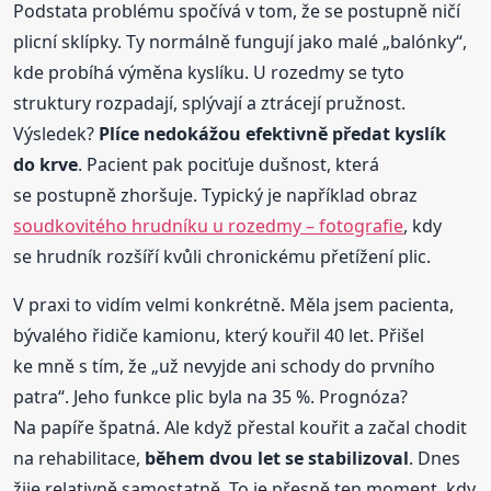
Podstata problému spočívá v tom, že se postupně ničí
plicní sklípky. Ty normálně fungují jako malé „balónky“,
kde probíhá výměna kyslíku. U rozedmy se tyto
struktury rozpadají, splývají a ztrácejí pružnost.
Výsledek?
Plíce nedokážou efektivně předat kyslík
do krve
. Pacient pak pociťuje dušnost, která
se postupně zhoršuje. Typický je například obraz
soudkovitého hrudníku u rozedmy – fotografie
, kdy
se hrudník rozšíří kvůli chronickému přetížení plic.
V praxi to vidím velmi konkrétně. Měla jsem pacienta,
bývalého řidiče kamionu, který kouřil 40 let. Přišel
ke mně s tím, že „už nevyjde ani schody do prvního
patra“. Jeho funkce plic byla na 35 %. Prognóza?
Na papíře špatná. Ale když přestal kouřit a začal chodit
na rehabilitace,
během dvou let se stabilizoval
. Dnes
žije relativně samostatně. To je přesně ten moment, kdy