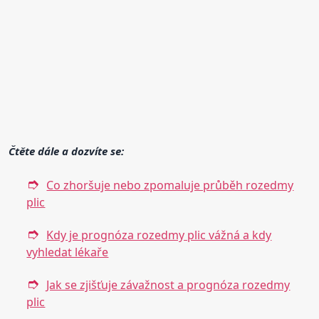
Čtěte dále a dozvíte se:
Co zhoršuje nebo zpomaluje průběh rozedmy
plic
Kdy je prognóza rozedmy plic vážná a kdy
vyhledat lékaře
Jak se zjišťuje závažnost a prognóza rozedmy
plic