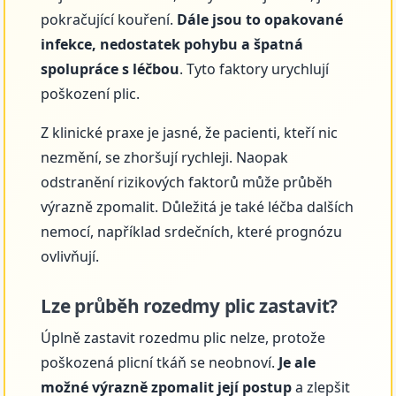
pokračující kouření.
Dále jsou to opakované
infekce, nedostatek pohybu a špatná
spolupráce s léčbou
. Tyto faktory urychlují
poškození plic.
Z klinické praxe je jasné, že pacienti, kteří nic
nezmění, se zhoršují rychleji. Naopak
odstranění rizikových faktorů může průběh
výrazně zpomalit. Důležitá je také léčba dalších
nemocí, například srdečních, které prognózu
ovlivňují.
Lze průběh rozedmy plic zastavit?
Úplně zastavit rozedmu plic nelze, protože
poškozená plicní tkáň se neobnoví.
Je ale
možné výrazně zpomalit její postup
a zlepšit