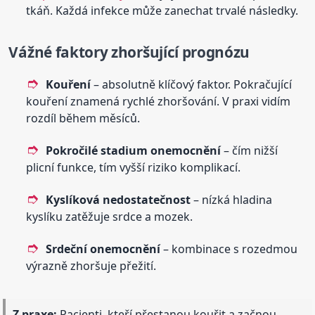
tkáň. Každá infekce může zanechat trvalé následky.
Vážné faktory zhoršující prognózu
Kouření
– absolutně klíčový faktor. Pokračující
kouření znamená rychlé zhoršování. V praxi vidím
rozdíl během měsíců.
Pokročilé stadium onemocnění
– čím nižší
plicní funkce, tím vyšší riziko komplikací.
Kyslíková nedostatečnost
– nízká hladina
kyslíku zatěžuje srdce a mozek.
Srdeční onemocnění
– kombinace s rozedmou
výrazně zhoršuje přežití.
Z praxe:
Pacienti, kteří přestanou kouřit a začnou