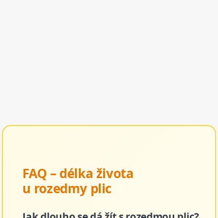
FAQ – délka života
u rozedmy plic
Jak dlouho se dá žít s rozedmou plic?