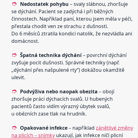
Nedostatek pohybu
– svaly slábnou, zhoršuje
se dýchání. Pacient se zadýchá i při běžných
činnostech. Například paní, kterou jsem měla v péči,
přestala chodit ven ze strachu z dušnosti.
Do 6 měsíců ztratila kondici natolik, že nezvládla ani
domácnost.
Špatná technika dýchání
– povrchní dýchání
zvyšuje pocit dušnosti. Správné techniky (např.
„dýchání přes našpulené rty“) dokážou okamžitě
ulevit.
Podvýživa nebo naopak obezita
– obojí
zhoršuje práci dýchacích svalů. U hubených
pacientů často vidím výrazný úbytek svalů,
u obézních zase tlak na hrudník.
Opakované infekce
– například
zánětlivé změny
na plicích – snímky
ukazují, jak infekce ničí plicní