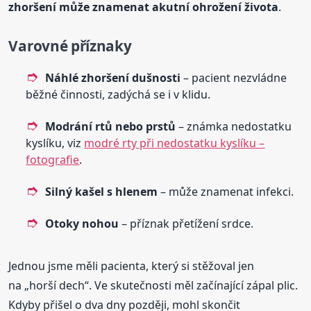
zhoršení může znamenat akutní ohrožení života
.
Varovné příznaky
Náhlé zhoršení dušnosti
– pacient nezvládne
běžné činnosti, zadýchá se i v klidu.
Modrání rtů nebo prstů
– známka nedostatku
kyslíku, viz
modré rty při nedostatku kyslíku –
fotografie
.
Silný kašel s hlenem
– může znamenat infekci.
Otoky nohou
– příznak přetížení srdce.
Jednou jsme měli pacienta, který si stěžoval jen
na „horší dech“. Ve skutečnosti měl začínající zápal plic.
Kdyby přišel o dva dny později, mohl skončit