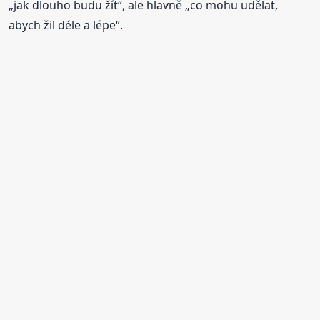
„jak dlouho budu žít“, ale hlavně „co mohu udělat,
abych žil déle a lépe“.