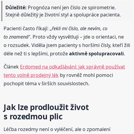
Důležité:
Prognóza není jen číslo ze spirometrie.
Stejně důležitý je životní styl a spolupráce pacienta.
Pacienti často říkají: „
řekli mi číslo, ale nevím, co
to znamená
“. Proto vždy vysvětluji – jde o orientaci, ne
o rozsudek. Viděla jsem pacienty s horšími čísly, kteří žili
déle než ti s lepšími, protože
aktivně spolupracovali
.
Článek
Erdomed na odkašlávání: jak správně používat
tento volně prodejný lék
by rovněž mohl pomoci
pochopit téma v širších souvislostech.
Jak lze prodloužit život
s rozedmou plic
Léčba rozedmy není o vyléčení, ale o zpomalení