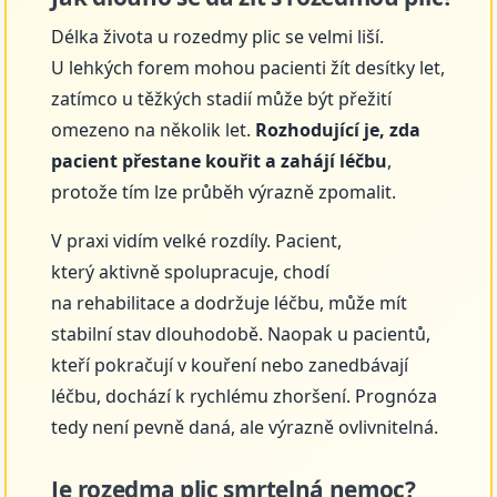
Délka života u rozedmy plic se velmi liší.
U lehkých forem mohou pacienti žít desítky let,
zatímco u těžkých stadií může být přežití
omezeno na několik let.
Rozhodující je, zda
pacient přestane kouřit a zahájí léčbu
,
protože tím lze průběh výrazně zpomalit.
V praxi vidím velké rozdíly. Pacient,
který aktivně spolupracuje, chodí
na rehabilitace a dodržuje léčbu, může mít
stabilní stav dlouhodobě. Naopak u pacientů,
kteří pokračují v kouření nebo zanedbávají
léčbu, dochází k rychlému zhoršení. Prognóza
tedy není pevně daná, ale výrazně ovlivnitelná.
Je rozedma plic smrtelná nemoc?