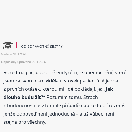
OD ZDRAVOTNÍ SESTRY
Vydáno
31.1.2025
Naposledy upraveno
29.4.2026
Rozedma plic, odborně emfyzém, je onemocnění, které
jsem za svou praxi viděla u stovek pacientů. A jedna
z prvních otázek, kterou mi lidé pokládají, je:
„Jak
dlouho budu žít?“
Rozumím tomu. Strach
z budoucnosti je v tomhle případě naprosto přirozený.
Jenže odpověď není jednoduchá – a už vůbec není
stejná pro všechny.